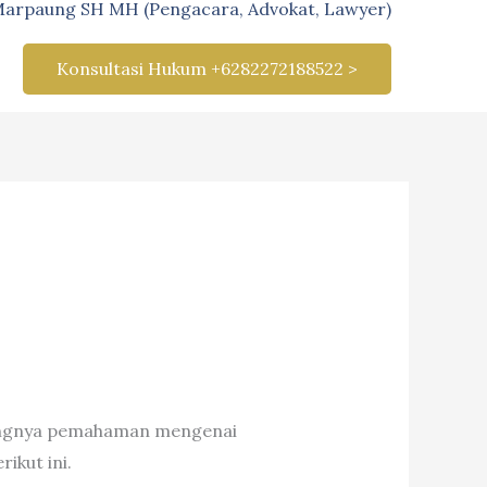
Marpaung SH MH (Pengacara, Advokat, Lawyer)
Konsultasi Hukum +6282272188522 >
urangnya pemahaman mengenai
ikut ini.