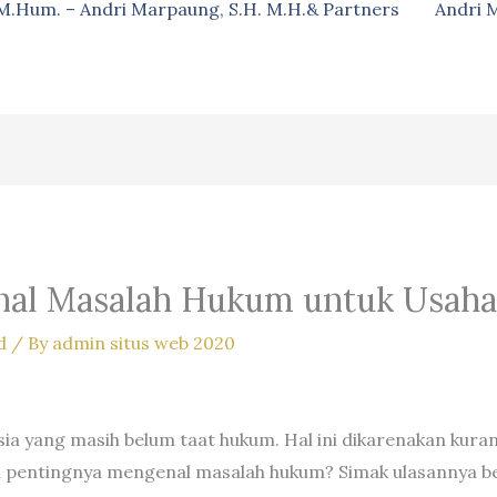
, M.Hum. – Andri Marpaung, S.H. M.H.& Partners
Andri 
nal Masalah Hukum untuk Usaha
d
/ By
admin situs web 2020
esia yang masih belum taat hukum. Hal ini dikarenakan k
a pentingnya mengenal masalah hukum? Simak ulasannya ber