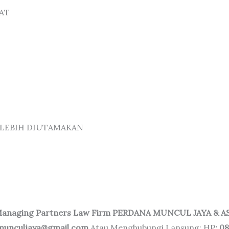
AT
 LEBIH DIUTAMAKAN
a Managing Partners Law Firm PERDANA MUNCUL JAYA & A
namunculjaya@gmail.com
Atau Menghubungi Lansung: HP
: 0