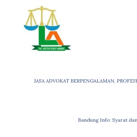
Skip
to
content
JASA ADVOKAT BERPENGALAMAN, PROFES
Bandung Info: Syarat d