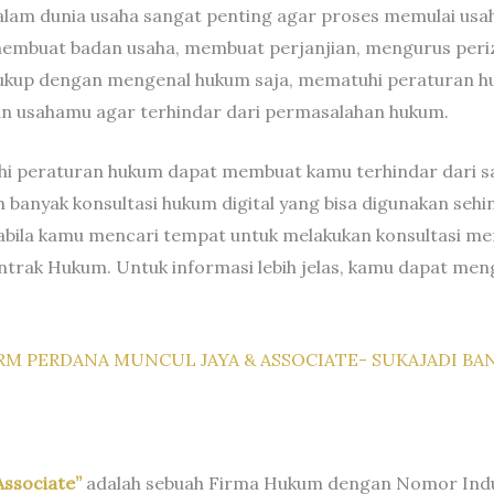
alam dunia usaha sangat penting agar proses memulai usa
membuat badan usaha, membuat perjanjian, mengurus periz
cukup dengan mengenal hukum saja, mematuhi peraturan hu
an usahamu agar terhindar dari permasalahan hukum.
 peraturan hukum dapat membuat kamu terhindar dari san
h banyak konsultasi hukum digital yang bisa digunakan s
abila kamu mencari tempat untuk melakukan konsultasi me
trak Hukum. Untuk informasi lebih jelas, kamu dapat men
RM PERDANA MUNCUL JAYA & ASSOCIATE- SUKAJADI B
Associate”
adalah sebuah Firma Hukum dengan Nomor Induk