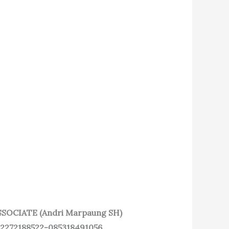
SSOCIATE (Andri Marpaung SH)
82272188522-085318491056