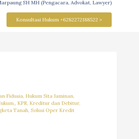
Marpaung SH MH (Pengacara, Advokat, Lawyer)
Konsultasi Hukum +6282272188522 >
n Fidusia
,
Hukum Sita Jaminan
,
Hukum,
,
KPR
,
Kreditur dan Debitur
,
gketa Tanah
,
Solusi Oper Kredit