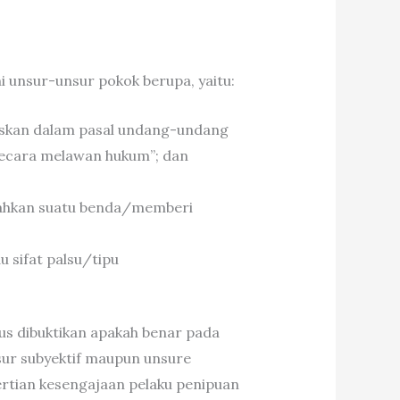
i unsur-unsur pokok berupa, yaitu:
muskan dalam pasal undang-undang
secara melawan hukum”; dan
rahkan suatu benda/memberi
 sifat palsu/tipu
us dibuktikan apakah benar pada
nsur subyektif maupun unsure
gertian kesengajaan pelaku penipuan