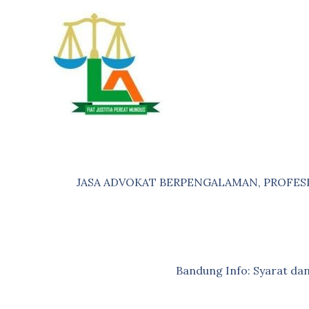
Skip
to
content
JASA ADVOKAT BERPENGALAMAN, PROFES
Bandung Info: Syarat d