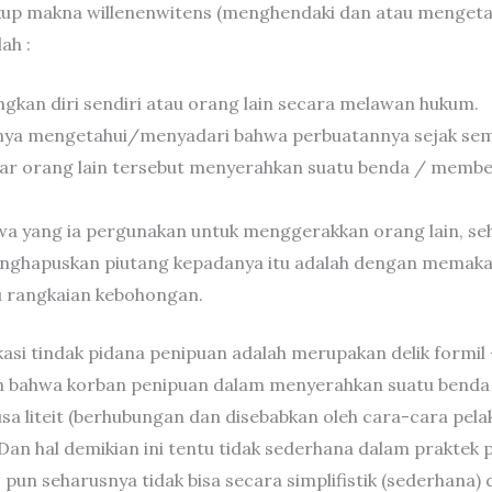
kup makna willenenwitens (menghendaki dan atau mengetah
ah :
kan diri sendiri atau orang lain secara melawan hukum.
nya mengetahui/menyadari bahwa perbuatannya sejak sem
ar orang lain tersebut menyerahkan suatu benda / memb
 yang ia pergunakan untuk menggerakkan orang lain, se
hapuskan piutang kepadanya itu adalah dengan memakai 
tau rangkaian kebohongan.
ikasi tindak pidana penipuan adalah merupakan delik formil 
ian bahwa korban penipuan dalam menyerahkan suatu benda
usa liteit (berhubungan dan disebabkan oleh cara-cara pel
an hal demikian ini tentu tidak sederhana dalam praktek 
 pun seharusnya tidak bisa secara simplifistik (sederhana) d