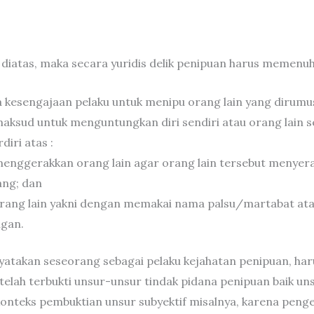
diatas, maka secara yuridis delik penipuan harus memenuh
pa kesengajaan pelaku untuk menipu orang lain yang diru
aksud untuk menguntungkan diri sendiri atau orang lain 
diri atas :
menggerakkan orang lain agar orang lain tersebut menye
ng; dan
ang lain yakni dengan memakai nama palsu/martabat atau
gan.
atakan seseorang sebagai pelaku kejahatan penipuan, har
telah terbukti unsur-unsur tindak pidana penipuan baik u
m konteks pembuktian unsur subyektif misalnya, karena pen