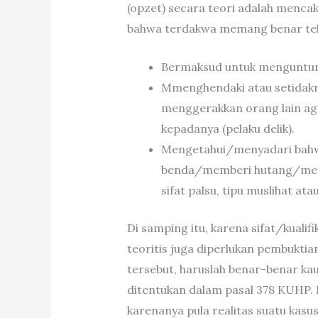
(opzet) secara teori adalah menca
bahwa terdakwa memang benar tel
Bermaksud untuk menguntung
Mmenghendaki atau setidak
menggerakkan orang lain ag
kepadanya (pelaku delik).
Mengetahui/menyadari bahwa
benda/memberi hutang/meng
sifat palsu, tipu muslihat a
Di samping itu, karena sifat/kualif
teoritis juga diperlukan pembukt
tersebut, haruslah benar-benar ka
ditentukan dalam pasal 378 KUHP. D
karenanya pula realitas suatu kasus