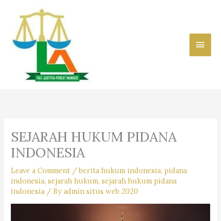
Skip
to
content
Main
Men
SEJARAH HUKUM PIDANA
INDONESIA
Leave a Comment
/
berita hukum indonesia
,
pidana
indonesia
,
sejarah hukum
,
sejarah hukum pidana
indonesia
/ By
admin situs web 2020