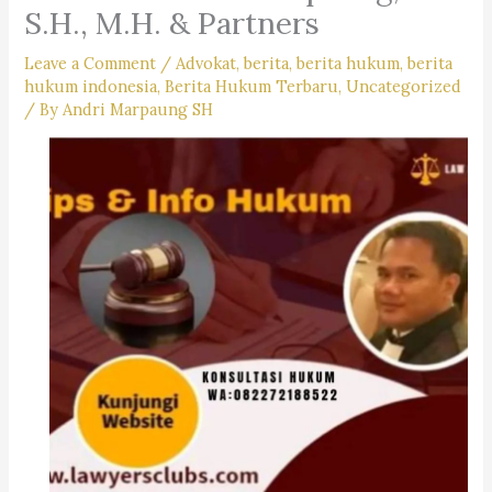
S.H., M.H. & Partners
Leave a Comment
/
Advokat
,
berita
,
berita hukum
,
berita
hukum indonesia
,
Berita Hukum Terbaru
,
Uncategorized
/ By
Andri Marpaung SH