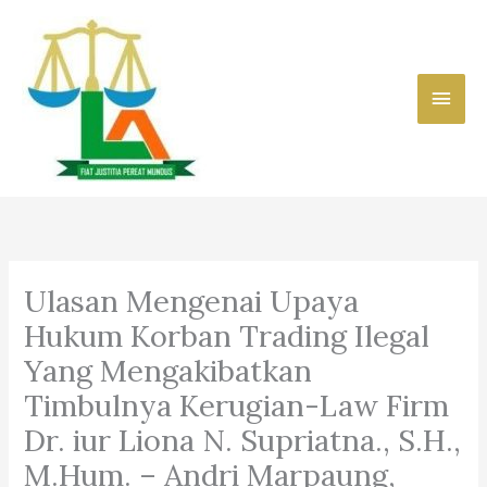
Skip
to
content
Main
Men
Ulasan Mengenai Upaya
Hukum Korban Trading Ilegal
Yang Mengakibatkan
Timbulnya Kerugian-Law Firm
Dr. iur Liona N. Supriatna., S.H.,
M.Hum. – Andri Marpaung,