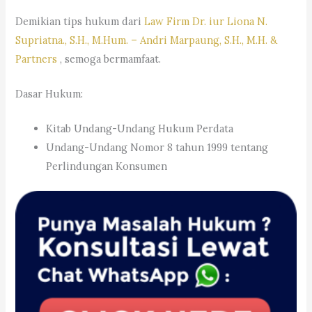
Demikian tips hukum dari
Law Firm Dr. iur Liona N.
Supriatna., S.H., M.Hum. – Andri Marpaung, S.H., M.H. &
Partners
, semoga bermamfaat.
Dasar Hukum:
Kitab Undang-Undang Hukum Perdata
Undang-Undang Nomor 8 tahun 1999 tentang
Perlindungan Konsumen