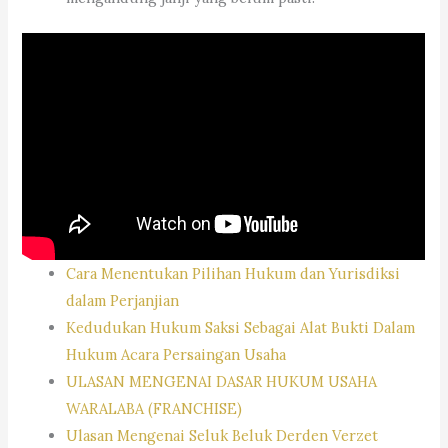
Cara Menentukan Pilihan Hukum dan Yurisdiksi
dalam Perjanjian
Kedudukan Hukum Saksi Sebagai Alat Bukti Dalam
Hukum Acara Persaingan Usaha
ULASAN MENGENAI DASAR HUKUM USAHA
WARALABA (FRANCHISE)
Ulasan Mengenai Seluk Beluk Derden Verzet