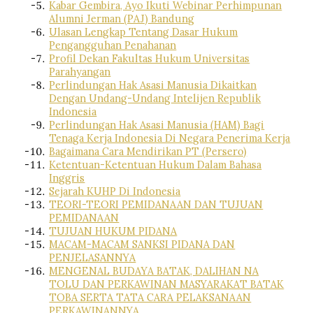
Kabar Gembira, Ayo Ikuti Webinar Perhimpunan
Alumni Jerman (PAJ) Bandung
Ulasan Lengkap Tentang Dasar Hukum
Pengangguhan Penahanan
Profil Dekan Fakultas Hukum Universitas
Parahyangan
Perlindungan Hak Asasi Manusia Dikaitkan
Dengan Undang-Undang Intelijen Republik
Indonesia
Perlindungan Hak Asasi Manusia (HAM) Bagi
Tenaga Kerja Indonesia Di Negara Penerima Kerja
Bagaimana Cara Mendirikan PT (Persero)
Ketentuan-Ketentuan Hukum Dalam Bahasa
Inggris
Sejarah KUHP Di Indonesia
TEORI-TEORI PEMIDANAAN DAN TUJUAN
PEMIDANAAN
TUJUAN HUKUM PIDANA
MACAM-MACAM SANKSI PIDANA DAN
PENJELASANNYA
MENGENAL BUDAYA BATAK, DALIHAN NA
TOLU DAN PERKAWINAN MASYARAKAT BATAK
TOBA SERTA TATA CARA PELAKSANAAN
PERKAWINANNYA