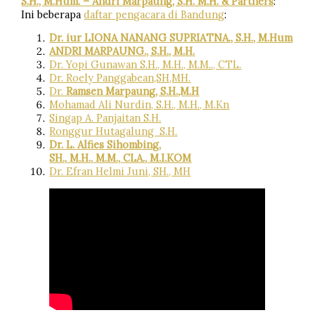
S.H., M.Hum. – Andri Marpaung, S.H. M.H. & Partners
:
Ini beberapa
daftar pengacara di Bandung
:
Dr. iur LIONA NANANG SUPRIATNA., S.H., M.Hum
ANDRI MARPAUNG., S.H., M.H.
Dr. Yopi Gunawan S.H., M.H., M.M.., CTL.
Dr. Roely Panggabean,SH,MH.
Dr.
Ramsen Marpaung, S.H.,M.H
Mohamad Ali Nurdin, S.H., M.H., M.Kn
Singap A. Panjaitan S.H.
Ronggur Hutagalung S.H.
Dr. L. Alfies Sihombing,
SH.,
M.H.,
M.M.,
CLA.,
M.I.KOM
Dr. Efran Helmi Juni, SH., MH