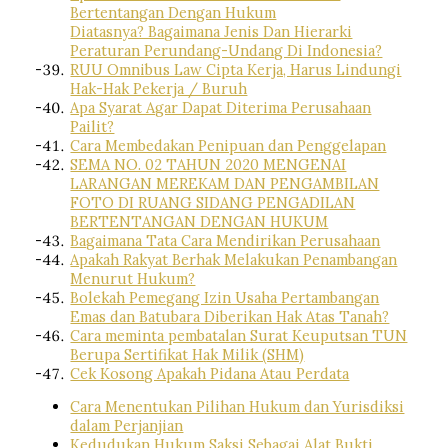
Bertentangan Dengan Hukum
Diatasnya? Bagaimana Jenis Dan Hierarki
Peraturan Perundang-Undang Di Indonesia?
RUU Omnibus Law Cipta Kerja, Harus Lindungi
Hak-Hak Pekerja / Buruh
Apa Syarat Agar Dapat Diterima Perusahaan
Pailit?
Cara Membedakan Penipuan dan Penggelapan
SEMA NO. 02 TAHUN 2020 MENGENAI
LARANGAN MEREKAM DAN PENGAMBILAN
FOTO DI RUANG SIDANG PENGADILAN
BERTENTANGAN DENGAN HUKUM
Bagaimana Tata Cara Mendirikan Perusahaan
Apakah Rakyat Berhak Melakukan Penambangan
Menurut Hukum?
Bolekah Pemegang Izin Usaha Pertambangan
Emas dan Batubara Diberikan Hak Atas Tanah?
Cara meminta pembatalan Surat Keuputsan TUN
Berupa Sertifikat Hak Milik (SHM)
Cek Kosong Apakah Pidana Atau Perdata
Cara Menentukan Pilihan Hukum dan Yurisdiksi
dalam Perjanjian
Kedudukan Hukum Saksi Sebagai Alat Bukti