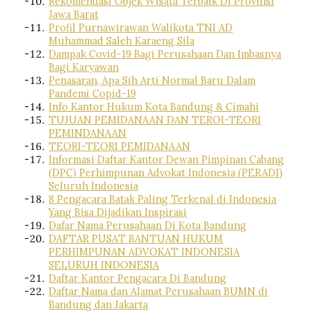
Rekomendasi Objek Wisata Terbaik Di Provinsi
Jawa Barat
Profil Purnawirawan Walikota TNI AD
Muhammad Saleh Karaeng Sila
Dampak Covid-19 Bagi Perusahaan Dan Imbasnya
Bagi Karyawan
Penasaran, Apa Sih Arti Normal Baru Dalam
Pandemi Copid-19
Info Kantor Hukum Kota Bandung & Cimahi
TUJUAN PEMIDANAAN DAN TEROI-TEORI
PEMINDANAAN
TEORI-TEORI PEMIDANAAN
Informasi Daftar Kantor Dewan Pimpinan Cabang
(DPC) Perhimpunan Advokat Indonesia (PERADI)
Seluruh Indonesia
8 Pengacara Batak Paling Terkenal di Indonesia
Yang Bisa Dijadikan Inspirasi
Dafar Nama Perusahaan Di Kota Bandung
DAFTAR PUSAT BANTUAN HUKUM
PERHIMPUNAN ADVOKAT INDONESIA
SELURUH INDONESIA
Daftar Kantor Pengacara Di Bandung
Daftar Nama dan Alamat Perusahaan BUMN di
Bandung dan Jakarta