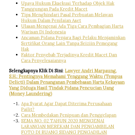
Upaya Hukum Eksekusi Terhadap Objek Hak
Tanggungan Pada Kredit Macet
Tips Menghindari Pasal Perbuatan Melawan
Hukum Dalam Penilaian Aset
Ulasan Mengenai Ada Tiga Cara Pembagian Harta
Warisan Di Indonesia
Ancaman Pidana Penjara Bagi Pelaku Menjaminkan
Sertifikat Orang Lain Tanpa Seiziin Pemegang
Hak
Faktor Penyebab Terjadinya Kredit Macet Dan
Cara Penyelesaiannya
Selengkapnya Klik Di Sini
:
Lawyer Andri Marpaung,
S.H.: Pentingnya Memahami Tenggang Waktu (Tempus
Delicti) Dalam Penanganan Pembebasan Harta Kekayaan
Yang Diduga Hasil Tindak Pidana Pencucian Uang
(Money Laundering)
Apa Syarat Agar Dapat Diterima Perusahaan
Pailit?
Cara Membedakan Penipuan dan Penggelapan
SEMA NO. 02 TAHUN 2020 MENGENAI
LARANGAN MEREKAM DAN PENGAMBILAN
FOTO DI RUANG SIDANG PENGADILAN