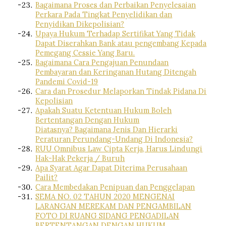
Bagaimana Proses dan Perbaikan Penyelesaian
Perkara Pada Tingkat Penyelidikan dan
Penyidikan Dikepolisian?
Upaya Hukum Terhadap Sertifikat Yang Tidak
Dapat Diserahkan Bank atau pengembang Kepada
Pemegang Cessie Yang Baru.
Bagaimana Cara Pengajuan Penundaan
Pembayaran dan Keringanan Hutang Ditengah
Pandemi Covid-19
Cara dan Prosedur Melaporkan Tindak Pidana Di
Kepolisian
Apakah Suatu Ketentuan Hukum Boleh
Bertentangan Dengan Hukum
Diatasnya? Bagaimana Jenis Dan Hierarki
Peraturan Perundang-Undang Di Indonesia?
RUU Omnibus Law Cipta Kerja, Harus Lindungi
Hak-Hak Pekerja / Buruh
Apa Syarat Agar Dapat Diterima Perusahaan
Pailit?
Cara Membedakan Penipuan dan Penggelapan
SEMA NO. 02 TAHUN 2020 MENGENAI
LARANGAN MEREKAM DAN PENGAMBILAN
FOTO DI RUANG SIDANG PENGADILAN
BERTENTANGAN DENGAN HUKUM