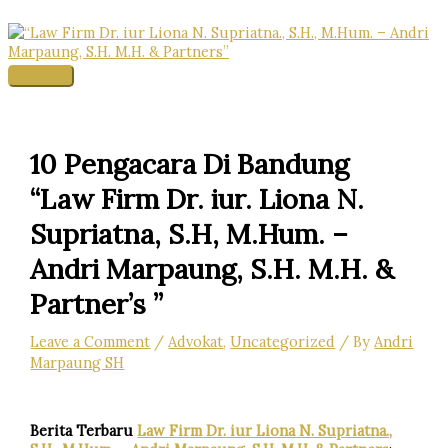
Skip
to
content
Main
Menu
10 Pengacara Di Bandung
“Law Firm Dr. iur. Liona N.
Supriatna, S.H, M.Hum. –
Andri Marpaung, S.H. M.H. &
Partner’s ”
Leave a Comment
/
Advokat
,
Uncategorized
/ By
Andri
Marpaung SH
Berita Terbaru
Law Firm Dr. iur Liona N. Supriatna.,