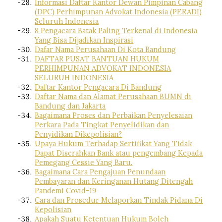
Informasi Daftar Kantor Dewan Pimpinan Cabang
(DPC) Perhimpunan Advokat Indonesia (PERADI)
Seluruh Indonesia
8 Pengacara Batak Paling Terkenal di Indonesia
Yang Bisa Dijadikan Inspirasi
Dafar Nama Perusahaan Di Kota Bandung
DAFTAR PUSAT BANTUAN HUKUM
PERHIMPUNAN ADVOKAT INDONESIA
SELURUH INDONESIA
Daftar Kantor Pengacara Di Bandung
Daftar Nama dan Alamat Perusahaan BUMN di
Bandung dan Jakarta
Bagaimana Proses dan Perbaikan Penyelesaian
Perkara Pada Tingkat Penyelidikan dan
Penyidikan Dikepolisian?
Upaya Hukum Terhadap Sertifikat Yang Tidak
Dapat Diserahkan Bank atau pengembang Kepada
Pemegang Cessie Yang Baru.
Bagaimana Cara Pengajuan Penundaan
Pembayaran dan Keringanan Hutang Ditengah
Pandemi Covid-19
Cara dan Prosedur Melaporkan Tindak Pidana Di
Kepolisian
Apakah Suatu Ketentuan Hukum Boleh