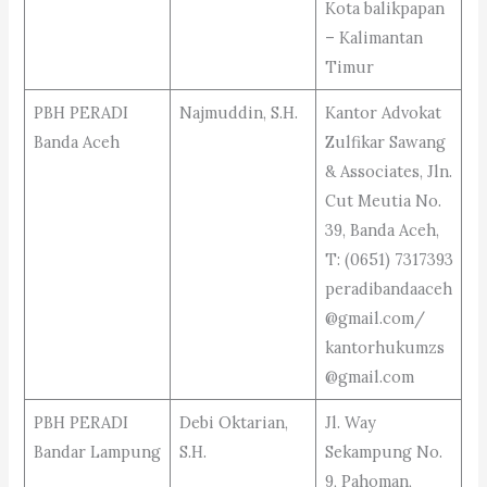
Kota balikpapan
– Kalimantan
Timur
PBH PERADI
Najmuddin, S.H.
Kantor Advokat
Banda Aceh
Zulfikar Sawang
& Associates, Jln.
Cut Meutia No.
39, Banda Aceh,
T: (0651) 7317393
peradibandaaceh
@gmail.com/
kantorhukumzs
@gmail.com
PBH PERADI
Debi Oktarian,
Jl. Way
Bandar Lampung
S.H.
Sekampung No.
9, Pahoman,