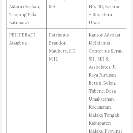
Astara (Asahan,
S.H.
No. 191, Kisaran
Tanjung Balai,
– Sumatera
Batubara)
Utara
PBH PERADI
Patrianus
Kantor Advokat
Atambua
Brandon
Melkianus
Maubere, S.H.,
Conterius Seran,
M.H.
SH., MH &
Associates, Jl.
Raya Jurusan
Betun-Bolan,
Tabene, Desa
Umakatahan,
Kecamatan
Malaka Tengah,
Kabupaten
Malaka, Provinsi