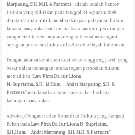
Marpaung, S.H. M.H. & Partners”
adalah adalah Kantor
Hukum yang didirikan pada tanggal 24 Agustus 1998
dengan tujuan untuk memberikan jasa pelayanan hukum
kepada masyarakat baik perusahaan maupun perorangan
yang memiliki kemampuan dengan lisensi menangani
beragam persoalan hukum di seluruh wilayah Indonesia.
Dengan adanya komitmen kuat serta tanggung jawab yang
besar dalam menangani aneka ragam persoalan hukum,
menjadikan
“Law
Firm
Dr. iur Liona
N
.
Supriatna.,
S.H.,
M.Hum.
– Andri Marpaung, S.H.
&
Partners”
mendapatkan kepercayaan dari berbagai
kalangan masyarakat.
Advokat/Pengacara dan Konsultan Hukum yang menjadi
Rekan pada
Law Firm Dr. Iur Liona N. Supriatna.,
S.H.,Hum. – Andri Marpaung, S.H. M.H. & Partners”