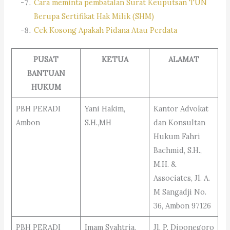
Cara meminta pembatalan Surat Keuputsan TUN
Berupa Sertifikat Hak Milik (SHM)
Cek Kosong Apakah Pidana Atau Perdata
PUSAT
KETUA
ALAMAT
BANTUAN
HUKUM
PBH PERADI
Yani Hakim,
Kantor Advokat
Ambon
S.H.,MH
dan Konsultan
Hukum Fahri
Bachmid, S.H.,
M.H. &
Associates, Jl. A.
M Sangadji No.
36, Ambon 97126
PBH PERADI
Imam Syahtria,
Jl. P. Diponegoro