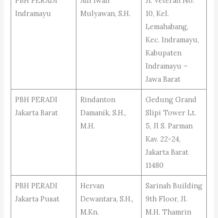
PBH PERADI
Adi Iwan
Jl. Veteran No.
Indramayu
Mulyawan, S.H.
10, Kel.
Lemahabang,
Kec. Indramayu,
Kabupaten
Indramayu –
Jawa Barat
PBH PERADI
Rindanton
Gedung Grand
Jakarta Barat
Damanik, S.H.,
Slipi Tower Lt.
M.H.
5, Jl S. Parman
Kav. 22-24,
Jakarta Barat
11480
PBH PERADI
Hervan
Sarinah Building
Jakarta Pusat
Dewantara, S.H.,
9th Floor, Jl.
M.Kn.
M.H. Thamrin