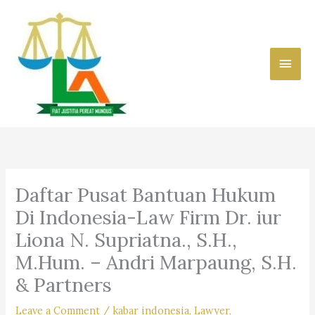
Skip
to
content
Main
Men
Daftar Pusat Bantuan Hukum
Di Indonesia-Law Firm Dr. iur
Liona N. Supriatna., S.H.,
M.Hum. – Andri Marpaung, S.H.
& Partners
Leave a Comment
/
kabar indonesia
,
Lawyer
,