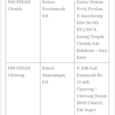
PBH PERADI
Kukun
Kantor Hukum
Cibadak
Kurniansyah,
Ferdy Ferdian,
S.H.
Jl. Raya Karang
Hilir No 815,
RT.3/RW 8,
Karang Tengah,
Cibadak, Kab.
Sukabumi – Jawa
Barat
PBH PERADI
Suhud
Jl. KSR Dadi
Cibinong
Hamonangan,
Kusmayadi No.
S.H.
22 A&B,
Cipayung –
Cibinong (Depan
RSUD Cikaret),
Kab. Bogor