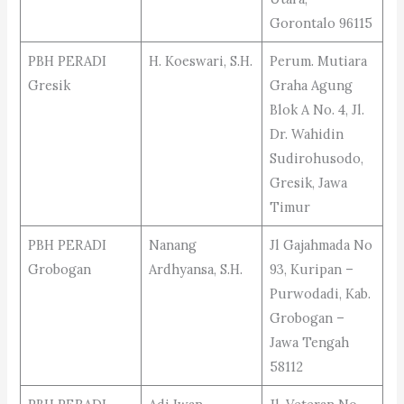
Gorontalo 96115
PBH PERADI
H. Koeswari, S.H.
Perum. Mutiara
Gresik
Graha Agung
Blok A No. 4, Jl.
Dr. Wahidin
Sudirohusodo,
Gresik, Jawa
Timur
PBH PERADI
Nanang
Jl Gajahmada No
Grobogan
Ardhyansa, S.H.
93, Kuripan –
Purwodadi, Kab.
Grobogan –
Jawa Tengah
58112