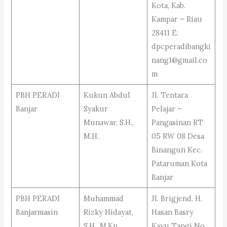
Kota, Kab.
Kampar – Riau
28411 E:
dpcperadibangki
nang1@gmail.co
m
PBH PERADI
Kukun Abdul
Jl. Tentara
Banjar
Syakur
Pelajar –
Munawar, S.H.,
Pangasinan RT
M.H.
05 RW 08 Desa
Binangun Kec.
Pataruman Kota
Banjar
PBH PERADI
Muhammad
Jl. Brigjend. H.
Banjarmasin
Rizky Hidayat,
Hasan Basry
S.H., M.Kn.
Kayu Tangi No.