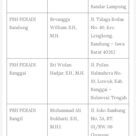
Bandar Lampung
PBH PERADI
Revangga
Jl. Talaga Bodas
Bandung
William, S.H.,
No. 40, Kec.
M.H.
Lengkong,
Bandung – Jawa
Barat 40262
PBH PERADI
Sri Wulan
Jl. Pulau
Banggai
Hadjar, S.H., M.H.
Halmahera No.
10, Luwuk, Kab.
Banggai –
Sulawesi Tengah
PBH PERADI
Muhammad Ali
Jl. Joko Sambang
Bangil
Bukhaiti, S.H.,
No. 3A, RT.
M.H.I.
01/RW. 06
Gunung