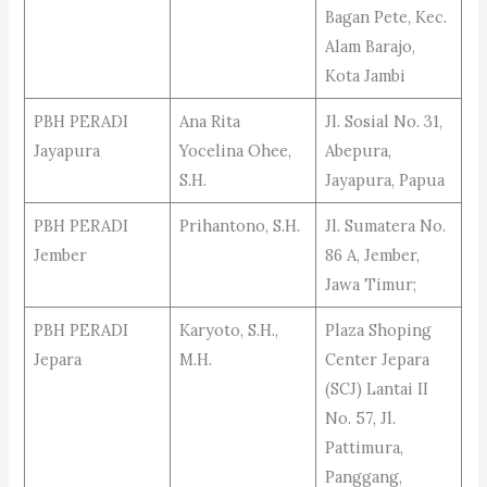
Bagan Pete, Kec.
Alam Barajo,
Kota Jambi
PBH PERADI
Ana Rita
Jl. Sosial No. 31,
Jayapura
Yocelina Ohee,
Abepura,
S.H.
Jayapura, Papua
PBH PERADI
Prihantono, S.H.
Jl. Sumatera No.
Jember
86 A, Jember,
Jawa Timur;
PBH PERADI
Karyoto, S.H.,
Plaza Shoping
Jepara
M.H.
Center Jepara
(SCJ) Lantai II
No. 57, Jl.
Pattimura,
Panggang,