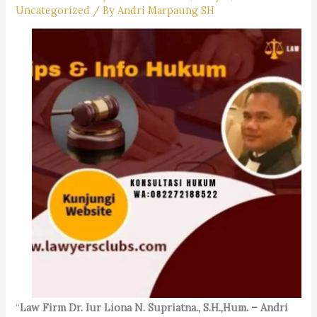
Uncategorized
/ By
Andri Marpaung SH
“
Law Firm Dr. Iur Liona N. Supriatna., S.H.,Hum. – Andri