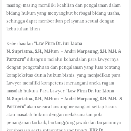
masing-masing memiliki keahlian dan pengalaman dalam
bidang hukum yang menyangkut berbagai bidang usaha,
sehingga dapat memberikan pelayanan sesuai dengan
kebutuhan klien.
Keberhasilan
“Law Firm Dr. iur Liona
N. Supriatna.,
S.H.,
M.Hum. – Andri Marpaung, S.H. M.H. &
Partners”
dibangun melalui kehandalan para lawyernya
dengan pengetahuan dan pengalaman yang luas tentang
kompleksitas dunia hukum bisnis, yang menjadikan para
Lawyer memiliki kompetensi menangani aneka ragam
masalah hukum. Para Lawyer
“Law Firm Dr. iur Liona
N. Supriatna.,
S.H.,
M.Hum. – Andri Marpaung, S.H. M.H. &
Partners”
akan secara lansung menangani setiap kasus
atau masalah hukum dengan melaksanakan pola
penanganan terbaik, bertanggung jawab dan terjaminnya
kerahasiaan serta integritas yang tinggi.
Klik Di