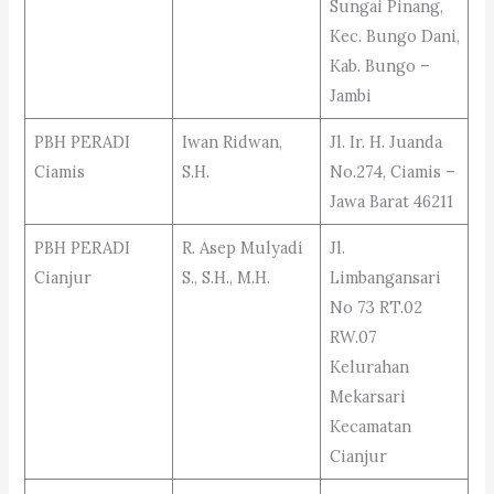
Sungai Pinang,
Kec. Bungo Dani,
Kab. Bungo –
Jambi
PBH PERADI
Iwan Ridwan,
Jl. Ir. H. Juanda
Ciamis
S.H.
No.274, Ciamis –
Jawa Barat 46211
PBH PERADI
R. Asep Mulyadi
Jl.
Cianjur
S., S.H., M.H.
Limbangansari
No 73 RT.02
RW.07
Kelurahan
Mekarsari
Kecamatan
Cianjur