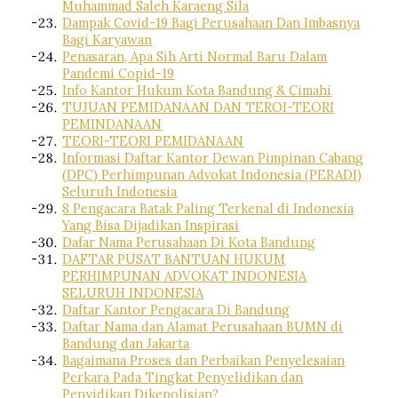
Muhammad Saleh Karaeng Sila
Dampak Covid-19 Bagi Perusahaan Dan Imbasnya
Bagi Karyawan
Penasaran, Apa Sih Arti Normal Baru Dalam
Pandemi Copid-19
Info Kantor Hukum Kota Bandung & Cimahi
TUJUAN PEMIDANAAN DAN TEROI-TEORI
PEMINDANAAN
TEORI-TEORI PEMIDANAAN
Informasi Daftar Kantor Dewan Pimpinan Cabang
(DPC) Perhimpunan Advokat Indonesia (PERADI)
Seluruh Indonesia
8 Pengacara Batak Paling Terkenal di Indonesia
Yang Bisa Dijadikan Inspirasi
Dafar Nama Perusahaan Di Kota Bandung
DAFTAR PUSAT BANTUAN HUKUM
PERHIMPUNAN ADVOKAT INDONESIA
SELURUH INDONESIA
Daftar Kantor Pengacara Di Bandung
Daftar Nama dan Alamat Perusahaan BUMN di
Bandung dan Jakarta
Bagaimana Proses dan Perbaikan Penyelesaian
Perkara Pada Tingkat Penyelidikan dan
Penyidikan Dikepolisian?