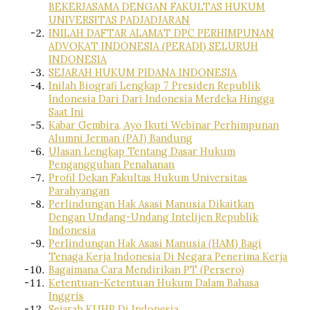
BEKERJASAMA DENGAN FAKULTAS HUKUM
UNIVERSITAS PADJADJARAN
INILAH DAFTAR ALAMAT DPC PERHIMPUNAN
ADVOKAT INDONESIA (PERADI) SELURUH
INDONESIA
SEJARAH HUKUM PIDANA INDONESIA
Inilah Biografi Lengkap 7 Presiden Republik
Indonesia Dari Dari Indonesia Merdeka Hingga
Saat Ini
Kabar Gembira, Ayo Ikuti Webinar Perhimpunan
Alumni Jerman (PAJ) Bandung
Ulasan Lengkap Tentang Dasar Hukum
Pengangguhan Penahanan
Profil Dekan Fakultas Hukum Universitas
Parahyangan
Perlindungan Hak Asasi Manusia Dikaitkan
Dengan Undang-Undang Intelijen Republik
Indonesia
Perlindungan Hak Asasi Manusia (HAM) Bagi
Tenaga Kerja Indonesia Di Negara Penerima Kerja
Bagaimana Cara Mendirikan PT (Persero)
Ketentuan-Ketentuan Hukum Dalam Bahasa
Inggris
Sejarah KUHP Di Indonesia