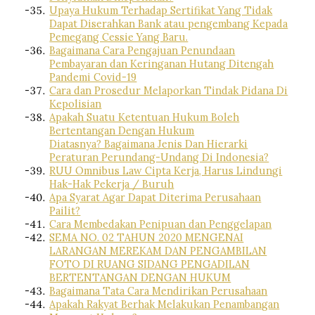
Upaya Hukum Terhadap Sertifikat Yang Tidak
Dapat Diserahkan Bank atau pengembang Kepada
Pemegang Cessie Yang Baru.
Bagaimana Cara Pengajuan Penundaan
Pembayaran dan Keringanan Hutang Ditengah
Pandemi Covid-19
Cara dan Prosedur Melaporkan Tindak Pidana Di
Kepolisian
Apakah Suatu Ketentuan Hukum Boleh
Bertentangan Dengan Hukum
Diatasnya? Bagaimana Jenis Dan Hierarki
Peraturan Perundang-Undang Di Indonesia?
RUU Omnibus Law Cipta Kerja, Harus Lindungi
Hak-Hak Pekerja / Buruh
Apa Syarat Agar Dapat Diterima Perusahaan
Pailit?
Cara Membedakan Penipuan dan Penggelapan
SEMA NO. 02 TAHUN 2020 MENGENAI
LARANGAN MEREKAM DAN PENGAMBILAN
FOTO DI RUANG SIDANG PENGADILAN
BERTENTANGAN DENGAN HUKUM
Bagaimana Tata Cara Mendirikan Perusahaan
Apakah Rakyat Berhak Melakukan Penambangan