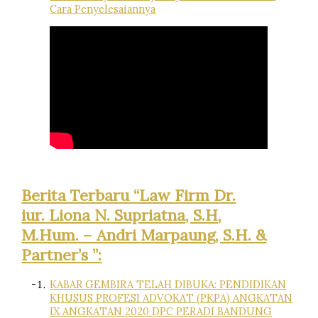
Cara Penyelesaiannya
Berita Terbaru “Law Firm Dr.
iur. Liona N. Supriatna, S.H,
M.Hum. – Andri Marpaung, S.H. &
Partner’s ”:
KABAR GEMBIRA TELAH DIBUKA: PENDIDIKAN
KHUSUS PROFESI ADVOKAT (PKPA) ANGKATAN
IX ANGKATAN 2020 DPC PERADI BANDUNG