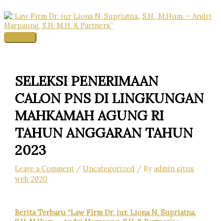
Skip
to
content
Main
Menu
SELEKSI PENERIMAAN
CALON PNS DI LINGKUNGAN
MAHKAMAH AGUNG RI
TAHUN ANGGARAN TAHUN
2023
Leave a Comment
/
Uncategorized
/ By
admin situs
web 2020
Berita Terbaru “Law Firm Dr. iur. Liona N. Supriatna,