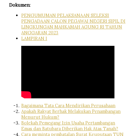
Dokumen:
PENGUMUMAN PELAKSANAAN SELEKSI
PENGADAAN CALON PEGAWAI NEGERI SIPIL DI
LINGKUNGAN MAHKAMAH AGUNG RI TAHUN
ANGGARAN 2023
LAMPIRAN I
Bagaimana Tata Cara Mendirikan Perusahaan
Apakah Rakyat Berhak Melakukan Penambangan
Menurut Hukum?
Bolekah Pemegang Izin Usaha Pertambangan
Emas dan Batubara Diberikan Hak Atas Tanah?
Cara meminta pembatalan Surat Keuputsan TUN