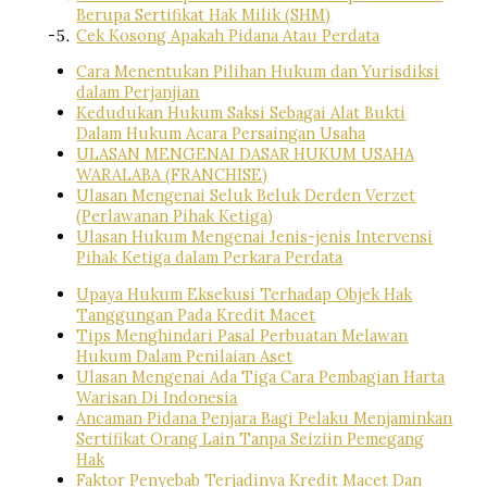
Berupa Sertifikat Hak Milik (SHM)
Cek Kosong Apakah Pidana Atau Perdata
Cara Menentukan Pilihan Hukum dan Yurisdiksi
dalam Perjanjian
Kedudukan Hukum Saksi Sebagai Alat Bukti
Dalam Hukum Acara Persaingan Usaha
ULASAN MENGENAI DASAR HUKUM USAHA
WARALABA (FRANCHISE)
Ulasan Mengenai Seluk Beluk Derden Verzet
(Perlawanan Pihak Ketiga)
Ulasan Hukum Mengenai Jenis-jenis Intervensi
Pihak Ketiga dalam Perkara Perdata
Up
aya Hukum Eksekusi Terhadap Objek Hak
Tanggungan Pada Kredit Macet
Tips Menghindari Pasal Perbuatan Melawan
Hukum Dalam Penilaian Aset
Ulasan Mengenai Ada Tiga Cara Pembagian Harta
Warisan Di Indonesia
Ancaman Pidana Penjara Bagi Pelaku Menjaminkan
Sertifikat Orang Lain Tanpa Seiziin Pemegang
Hak
Faktor Penyebab Terjadinya Kredit Macet Dan