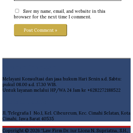
Save my name, email, and website in this
browser for the next time I comment.
Layanan Pelanggan
Melayani Konsultasi dan jasa hukum Hari Senin s.d. Sabtu:
pukul 08.00 s.d. 17.30 WIB.
Untuk layanan melalui HP/WA 24 Jam ke +6282272188522
Contact Details
Jl. Telegrafia I No.1, Kel. Cibeureum, Kec. Cimahi Selatan, Kota
Cimahi, Jawa Barat 40535
Copyright © 2026
“Law Firm Dr. iur Liona N. Supriatna., S.H.,