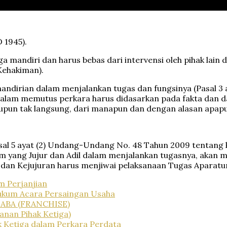
 1945).
 mandiri dan harus bebas dari intervensi oleh pihak lain di
ehakiman).
mandirian dalam menjalankan tugas dan fungsinya (Pasal 
dalam memutus perkara harus didasarkan pada fakta dan d
aupun tak langsung, dari manapun dan dengan alasan apapu
Pasal 5 ayat (2) Undang-Undang No. 48 Tahun 2009 tentang
kim yang Jujur dan Adil dalam menjalankan tugasnya, aka
s dan Kejujuran harus menjiwai pelaksanaan Tugas Aparatur
m Perjanjian
Hukum Acara Persaingan Usaha
BA (FRANCHISE)
anan Pihak Ketiga)
k Ketiga dalam Perkara Perdata