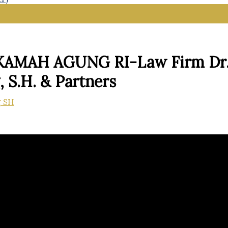
AH AGUNG RI-Law Firm Dr. iur
 S.H. & Partners
g SH