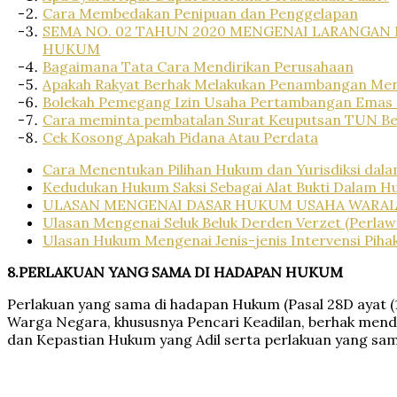
Cara Membedakan Penipuan dan Penggelapan
SEMA NO. 02 TAHUN 2020 MENGENAI LARANGA
HUKUM
Bagaimana Tata Cara Mendirikan Perusahaan
Apakah Rakyat Berhak Melakukan Penambangan Me
Bolekah Pemegang Izin Usaha Pertambangan Emas d
Cara meminta pembatalan Surat Keuputsan TUN Beru
Cek Kosong Apakah Pidana Atau Perdata
Cara Menentukan Pilihan Hukum dan Yurisdiksi dala
Kedudukan Hukum Saksi Sebagai Alat Bukti Dalam 
ULASAN MENGENAI DASAR HUKUM USAHA WARALA
Ulasan Mengenai Seluk Beluk Derden Verzet (Perlaw
Ulasan Hukum Mengenai Jenis-jenis Intervensi Piha
8.
PERLAKUAN YANG SAMA DI HADAPAN HUKUM
Perlakuan yang sama di hadapan Hukum (Pasal 28D ayat (1
Warga Negara, khususnya Pencari Keadilan, berhak mend
dan Kepastian Hukum yang Adil serta perlakuan yang sa