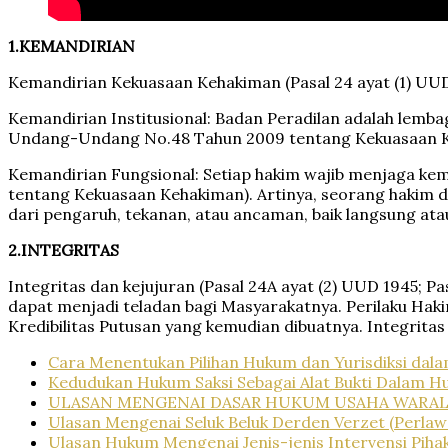
1.
KEMANDIRIAN
Kemandirian Kekuasaan Kehakiman (Pasal 24 ayat (1) UUD
Kemandirian Institusional: Badan Peradilan adalah lembaga
Undang-Undang No.48 Tahun 2009 tentang Kekuasaan K
Kemandirian Fungsional: Setiap hakim wajib menjaga ke
tentang Kekuasaan Kehakiman). Artinya, seorang hakim 
dari pengaruh, tekanan, atau ancaman, baik langsung at
2.
INTEGRITAS
Integritas dan kejujuran (Pasal 24A ayat (2) UUD 1945; 
dapat menjadi teladan bagi Masyarakatnya. Perilaku Ha
Kredibilitas Putusan yang kemudian dibuatnya. Integrita
Cara Menentukan Pilihan Hukum dan Yurisdiksi dala
Kedudukan Hukum Saksi Sebagai Alat Bukti Dalam 
ULASAN MENGENAI DASAR HUKUM USAHA WARALA
Ulasan Mengenai Seluk Beluk Derden Verzet (Perlaw
Ulasan Hukum Mengenai Jenis-jenis Intervensi Piha