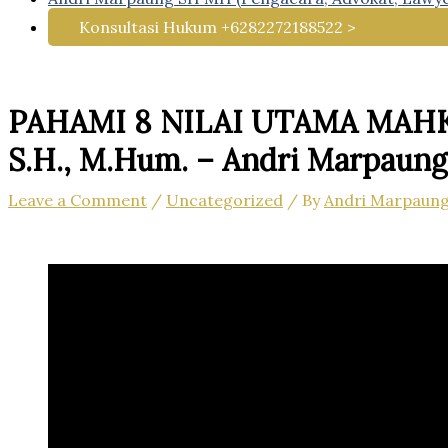
Konsultasi Hukum +6282272188522 >
PAHAMI 8 NILAI UTAMA MAHKAM
S.H., M.Hum. – Andri Marpaung,
Leave a Comment
/
Uncategorized
/ By
Andri Marpaun