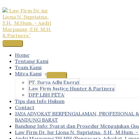
Skip
to
content
Main
Menu
Home
Tentang Kami
Team Kami
Mitra Kami
PT. Surya Adhi Energi
Law Firm Justice Hunter & Partners
DPP LBH PETA
Tips dan Info Hukum
Contact
JASA ADVOKAT BERPENGALAMAN, PROFESIONAL 
BANDUNG BARAT
Bandung Info: Syarat dan Prosedur Mengajukan Gu
Law Firm Dr. Iur Liona N. Supriatna., S.H., M.Hum. 
Andri Marpaung SH MH (Pengacara, Advokat, Lawye