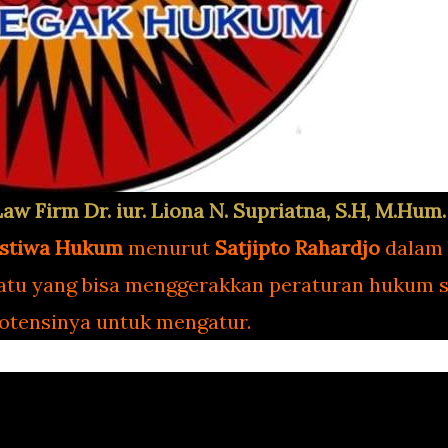
Law Firm Dr. iur. Liona N. Supriatna, S.H, M.Hum
istiwa Hukum
menurut
Satjipto Rahardjo
dalam
uatu yang bisa menggerakkan peraturan hukum se
tensinya untuk mengatur.