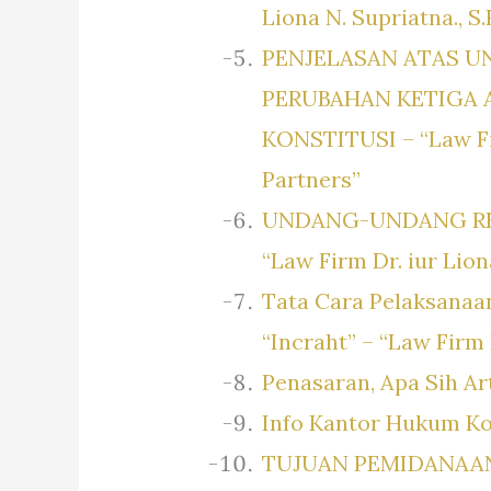
Liona N. Supriatna., S
PENJELASAN ATAS U
PERUBAHAN KETIGA
KONSTITUSI – “Law Fir
Partners”
UNDANG-UNDANG RE
“Law Firm Dr. iur Lion
Tata Cara Pelaksanaa
“Incraht” – “Law Firm 
Penasaran, Apa Sih A
Info Kantor Hukum Ko
TUJUAN PEMIDANAAN