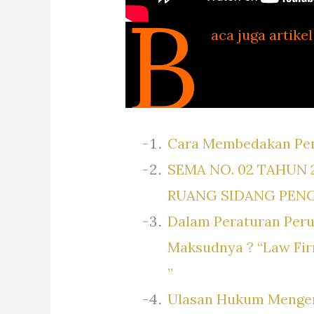
B
aca juga artikel 
Cara Membedakan Pen
SEMA NO. 02 TAHUN
RUANG SIDANG PEN
Dalam Peraturan Peru
Maksudnya ? “Law Firm 
”
Ulasan Hukum Mengena