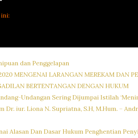
ini:
ipuan dan Penggelapan
 2020 MENGENAI LARANGAN MEREKAM DAN P
GADILAN BERTENTANGAN DENGAN HUKUM
ndang-Undangan Sering Dijumpai Istilah ‘Menim
Dr. iur. Liona N. Supriatna, S.H, M.Hum. – Andr
i Alasan Dan Dasar Hukum Penghentian Penyid