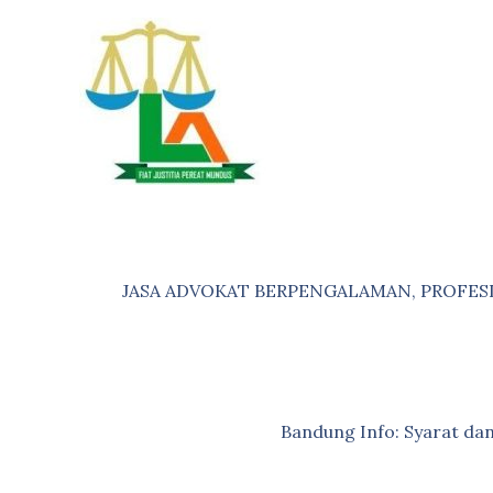
Skip
to
content
JASA ADVOKAT BERPENGALAMAN, PROFES
Bandung Info: Syarat d