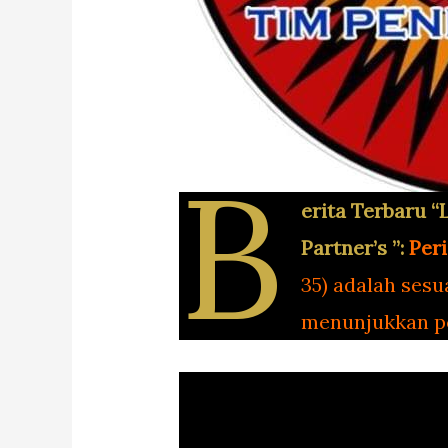
B
erita Terbaru “
Partner’s ”:
Per
35) adalah ses
menunjukkan po