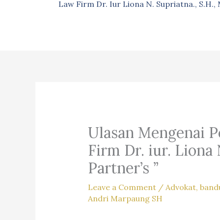
Law Firm Dr. Iur Liona N. Supriatna., S.H.
Ulasan Mengenai 
Firm Dr. iur. Liona
Partner’s ”
Leave a Comment
/
Advokat
,
band
Andri Marpaung SH