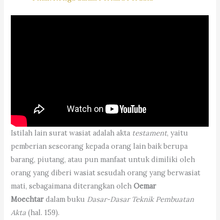
Istilah lain surat wasiat adalah akta
testament
, yaitu
pemberian seseorang kepada orang lain baik berupa
barang, piutang, atau pun manfaat untuk dimiliki oleh
orang yang diberi wasiat sesudah orang yang berwasiat
mati, sebagaimana diterangkan oleh
Oemar
Moechtar
dalam buku
Dasar-Dasar Teknik Pembuatan
Akta
(hal. 159).