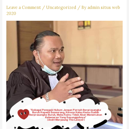
Leave a Comment
/
Uncategorized
/ By
admin situs web
2020