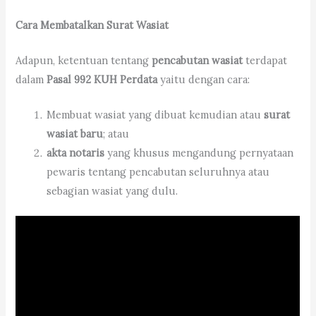
Cara Membatalkan Surat Wasiat
Adapun, ketentuan tentang
pencabutan wasiat
terdapat
dalam
Pasal 992 KUH Perdata
yaitu dengan cara:
Membuat wasiat yang dibuat kemudian atau
surat
wasiat baru
; atau
akta notaris
yang khusus mengandung pernyataan
pewaris tentang pencabutan seluruhnya atau
sebagian wasiat yang dulu.