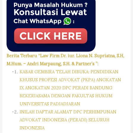
Berita Terbaru “Law Firm Dr. iur. Liona N. Supriatna, S.H,
M.Hum. – Andri Marpaung, S.H. & Partner’s ”:
KABAR GEMBIRA TELAH DIBUKA: PENDIDIKAN
KHUSUS PROFESI ADVOKAT (PKPA) ANGKATAN
IX ANGKATAN 2020 DPC PERADI BANDUNG
BEKERJASAMA DENGAN FAKULTAS HUKUM
UNIVERSITAS PADJADJARAN
INILAH DAFTAR ALAMAT DPC PERHIMPUNAN
ADVOKAT INDONESIA (PERADI) SELURUH
INDONESIA