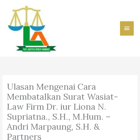
Skip
to
content
Main
Men
Ulasan Mengenai Cara
Membatalkan Surat Wasiat-
Law Firm Dr. iur Liona N.
Supriatna., S.H., M.Hum. –
Andri Marpaung, S.H. &
Partners