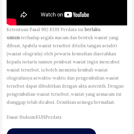
Ketentuan Pasal 992 KUH Perdata ini
berlaku
umum
terhadap segala macam dan bentuk wasiat yang
dibuat. Apabila wasiat tersebut ditulis tangan sendiri
(wasiat olografis) oleh pewaris kemudian diserahkan
kepada notaris namun pembuat wasiat ingin mencabut
wasiat tersebut, ia boleh meminta kembali wasiat
olografisnya sewaktu-waktu dan pengembalian wasiat
tersebut dapat dibuktikan dengan akta autentik. Dengan
pengembalian wasiat tersebut, wasiat yang semacam ini
dianggap telah dicabut. Demikian semoga bermafaat.
Dasar Hukum:KUHPerdata