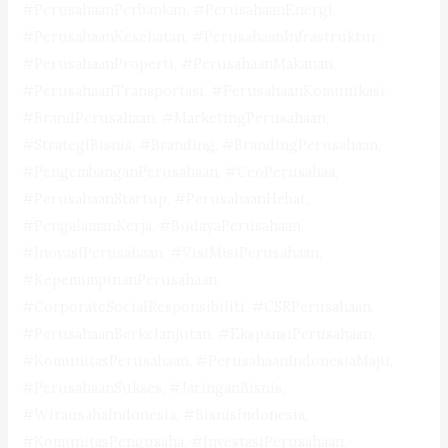
#PerusahaanPerbankan, #PerusahaanEnergi,
#PerusahaanKesehatan, #PerusahaanInfrastruktur,
#PerusahaanProperti, #PerusahaanMakanan,
#PerusahaanTransportasi, #PerusahaanKomunikasi,
#BrandPerusahaan, #MarketingPerusahaan,
#StrategiBisnis, #Branding, #BrandingPerusahaan,
#PengembanganPerusahaan, #CeoPerusahaa,
#PerusahaanStartup, #PerusahaanHebat,
#PengalamanKerja, #BudayaPerusahaan,
#InovasiPerusahaan, #VisiMisiPerusahaan,
#KepemimpinanPerusahaan,
#CorporateSocialResponsibiliti, #CSRPerusahaan,
#PerusahaanBerkelanjutan, #EkspansiPerusahaan,
#KomunitasPerusahaan, #PerusahaanIndonesiaMaju,
#PerusahaanSukses, #JaringanBisnis,
#WirausahaIndonesia, #BisnisIndonesia,
#KomunitasPengusaha, #InvestasiPerusahaan,