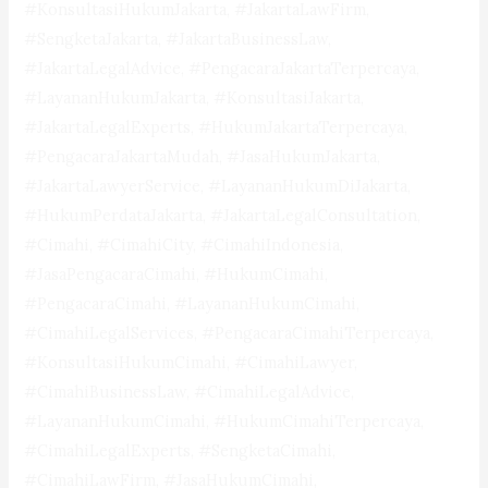
#KonsultasiHukumJakarta, #JakartaLawFirm,
#SengketaJakarta, #JakartaBusinessLaw,
#JakartaLegalAdvice, #PengacaraJakartaTerpercaya,
#LayananHukumJakarta, #KonsultasiJakarta,
#JakartaLegalExperts, #HukumJakartaTerpercaya,
#PengacaraJakartaMudah, #JasaHukumJakarta,
#JakartaLawyerService, #LayananHukumDiJakarta,
#HukumPerdataJakarta, #JakartaLegalConsultation,
#Cimahi, #CimahiCity, #CimahiIndonesia,
#JasaPengacaraCimahi, #HukumCimahi,
#PengacaraCimahi, #LayananHukumCimahi,
#CimahiLegalServices, #PengacaraCimahiTerpercaya,
#KonsultasiHukumCimahi, #CimahiLawyer,
#CimahiBusinessLaw, #CimahiLegalAdvice,
#LayananHukumCimahi, #HukumCimahiTerpercaya,
#CimahiLegalExperts, #SengketaCimahi,
#CimahiLawFirm, #JasaHukumCimahi,