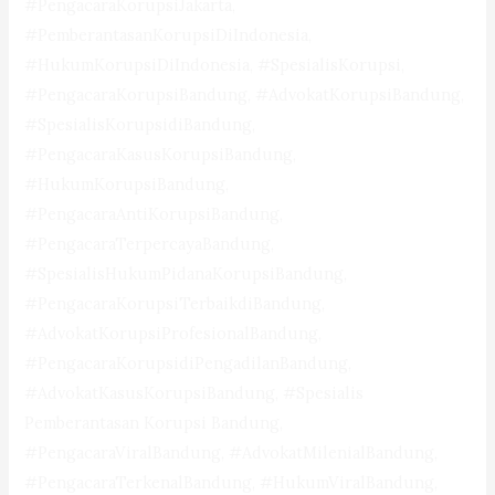
#PengacaraKorupsiJakarta,
#PemberantasanKorupsiDiIndonesia,
#HukumKorupsiDiIndonesia, #SpesialisKorupsi,
#PengacaraKorupsiBandung, #AdvokatKorupsiBandung,
#SpesialisKorupsidiBandung,
#PengacaraKasusKorupsiBandung,
#HukumKorupsiBandung,
#PengacaraAntiKorupsiBandung,
#PengacaraTerpercayaBandung,
#SpesialisHukumPidanaKorupsiBandung,
#PengacaraKorupsiTerbaikdiBandung,
#AdvokatKorupsiProfesionalBandung,
#PengacaraKorupsidiPengadilanBandung,
#AdvokatKasusKorupsiBandung, #Spesialis
Pemberantasan Korupsi Bandung,
#PengacaraViralBandung, #AdvokatMilenialBandung,
#PengacaraTerkenalBandung, #HukumViralBandung,