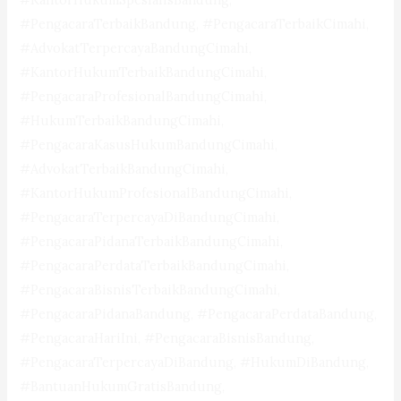
#PengacaraTerbaikBandung, #PengacaraTerbaikCimahi,
#AdvokatTerpercayaBandungCimahi,
#KantorHukumTerbaikBandungCimahi,
#PengacaraProfesionalBandungCimahi,
#HukumTerbaikBandungCimahi,
#PengacaraKasusHukumBandungCimahi,
#AdvokatTerbaikBandungCimahi,
#KantorHukumProfesionalBandungCimahi,
#PengacaraTerpercayaDiBandungCimahi,
#PengacaraPidanaTerbaikBandungCimahi,
#PengacaraPerdataTerbaikBandungCimahi,
#PengacaraBisnisTerbaikBandungCimahi,
#PengacaraPidanaBandung, #PengacaraPerdataBandung,
#PengacaraHariIni, #PengacaraBisnisBandung,
#PengacaraTerpercayaDiBandung, #HukumDiBandung,
#BantuanHukumGratisBandung,