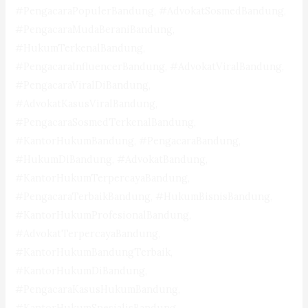
#PengacaraPopulerBandung, #AdvokatSosmedBandung,
#PengacaraMudaBeraniBandung,
#HukumTerkenalBandung,
#PengacaraInfluencerBandung, #AdvokatViralBandung,
#PengacaraViralDiBandung,
#AdvokatKasusViralBandung,
#PengacaraSosmedTerkenalBandung,
#KantorHukumBandung, #PengacaraBandung,
#HukumDiBandung, #AdvokatBandung,
#KantorHukumTerpercayaBandung,
#PengacaraTerbaikBandung, #HukumBisnisBandung,
#KantorHukumProfesionalBandung,
#AdvokatTerpercayaBandung,
#KantorHukumBandungTerbaik,
#KantorHukumDiBandung,
#PengacaraKasusHukumBandung,
#KantorHukumSpesialisBandung,