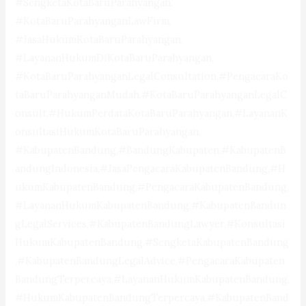
#SengketaKotaBaruParahyangan,
#KotaBaruParahyanganLawFirm,
#JasaHukumKotaBaruParahyangan,
#LayananHukumDiKotaBaruParahyangan,
#KotaBaruParahyanganLegalConsultation,#PengacaraKo
taBaruParahyanganMudah,#KotaBaruParahyanganLegalC
onsult,#HukumPerdataKotaBaruParahyangan,#LayananK
onsultasiHukumKotaBaruParahyangan,
#KabupatenBandung,#BandungKabupaten,#KabupatenB
andungIndonesia,#JasaPengacaraKabupatenBandung,#H
ukumKabupatenBandung,#PengacaraKabupatenBandung,
#LayananHukumKabupatenBandung,#KabupatenBandun
gLegalServices,#KabupatenBandungLawyer,#Konsultasi
HukumKabupatenBandung,#SengketaKabupatenBandung
,#KabupatenBandungLegalAdvice,#PengacaraKabupaten
BandungTerpercaya,#LayananHukumKabupatenBandung,
#HukumKabupatenBandungTerpercaya,#KabupatenBand