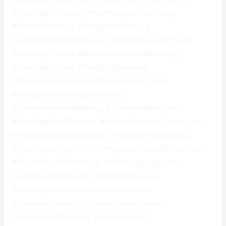
#BandungIndonesia, #JasaPengacaraBandung,
#HukumBandung, #PengacaraBandung,
#LayananHukumBandung, #BandungLegalServices,
#BandungHukum, #KonsultasiHukumBandung,
#BandungLawyer, #SengketaBandung,
#BandungBusinessLaw, #BandungLawFirm,
#PengacaraBandungTerpercaya,
#LayananHukumBandung, #KonsultasiBandung,
#BandungLegalExperts, #HukumBandungTerpercaya,
#PengacaraBandungMudah, #JasaHukumBandung,
#BandungLawyerService, #LayananHukumDiBandung,
#HukumPerdataBandung, #BandungLegalAdvice,
#Jakarta, #JakartaCity, #JakartaIndonesia,
#JasaPengacaraJakarta, #HukumJakarta,
#PengacaraJakarta, #LayananHukumJakarta,
#JakartaLegalServices, #JakartaLawyer,