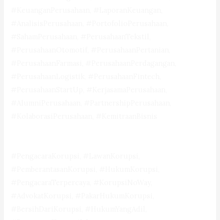
#KeuanganPerusahaan, #LaporanKeuangan,
#AnalisisPerusahaan, #PortofolioPerusahaan,
#SahamPerusahaan, #PerusahaanTekstil,
#PerusahaanOtomotif, #PerusahaanPertanian,
#PerusahaanFarmasi, #PerusahaanPerdagangan,
#PerusahaanLogistik, #PerusahaanFintech,
#PerusahaanStartUp, #KerjasamaPerusahaan,
#AlumniPerusahaan, #PartnershipPerusahaan,
#KolaborasiPerusahaan, #KemitraanBisnis
#PengacaraKorupsi, #LawanKorupsi,
#PemberantasanKorupsi, #HukumKorupsi,
#PengacaraTerpercaya, #KorupsiNoWay,
#AdvokatKorupsi, #PakarHukumKorupsi,
#BersihDariKorupsi, #HukumYangAdil,