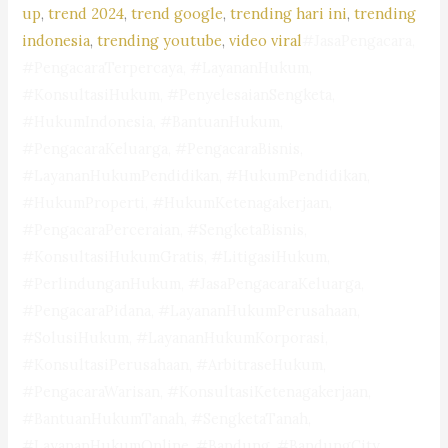
up
, 
trend 2024
, 
trend google
, 
trending hari ini
, 
trending
indonesia
, 
trending youtube
, 
video viral
#JasaPengacara,
#PengacaraTerpercaya, #LayananHukum,
#KonsultasiHukum, #PenyelesaianSengketa,
#HukumIndonesia, #BantuanHukum,
#PengacaraKeluarga, #PengacaraBisnis,
#LayananHukumPendidikan, #HukumPendidikan,
#HukumProperti, #HukumKetenagakerjaan,
#PengacaraPerceraian, #SengketaBisnis,
#KonsultasiHukumGratis, #LitigasiHukum,
#PerlindunganHukum, #JasaPengacaraKeluarga,
#PengacaraPidana, #LayananHukumPerusahaan,
#SolusiHukum, #LayananHukumKorporasi,
#KonsultasiPerusahaan, #ArbitraseHukum,
#PengacaraWarisan, #KonsultasiKetenagakerjaan,
#BantuanHukumTanah, #SengketaTanah,
#LayananHukumOnline, #Bandung, #BandungCity,