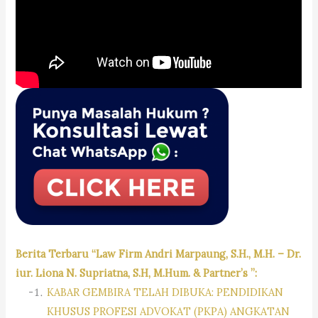
Berita Terbaru “Law Firm Andri Marpaung, S.H., M.H. – Dr.
iur. Liona N. Supriatna, S.H, M.Hum. & Partner’s ”:
KABAR GEMBIRA TELAH DIBUKA: PENDIDIKAN
KHUSUS PROFESI ADVOKAT (PKPA) ANGKATAN