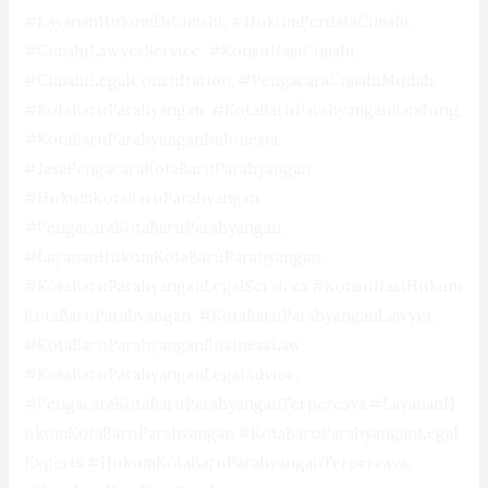
#LayananHukumDiCimahi, #HukumPerdataCimahi,
#CimahiLawyerService, #KonsultasiCimahi,
#CimahiLegalConsultation, #PengacaraCimahiMudah,
#KotaBaruParahyangan, #KotaBaruParahyanganBandung,
#KotaBaruParahyanganIndonesia,
#JasaPengacaraKotaBaruParahyangan,
#HukumKotaBaruParahyangan,
#PengacaraKotaBaruParahyangan,
#LayananHukumKotaBaruParahyangan,
#KotaBaruParahyanganLegalServices,#KonsultasiHukum
KotaBaruParahyangan, #KotaBaruParahyanganLawyer,
#KotaBaruParahyanganBusinessLaw,
#KotaBaruParahyanganLegalAdvice,
#PengacaraKotaBaruParahyanganTerpercaya,#LayananH
ukumKotaBaruParahyangan,#KotaBaruParahyanganLegal
Experts,#HukumKotaBaruParahyanganTerpercaya,