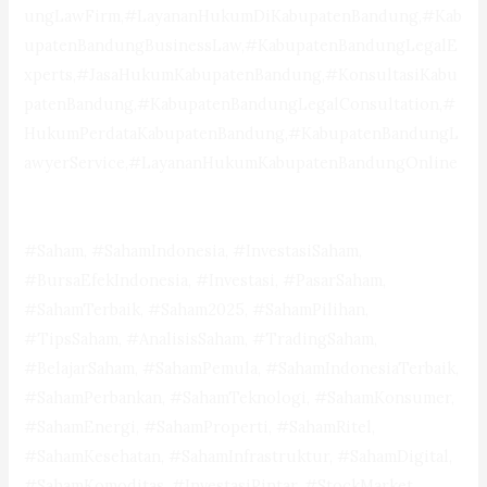
ungLawFirm,#LayananHukumDiKabupatenBandung,#Kab
upatenBandungBusinessLaw,#KabupatenBandungLegalE
xperts,#JasaHukumKabupatenBandung,#KonsultasiKabu
patenBandung,#KabupatenBandungLegalConsultation,#
HukumPerdataKabupatenBandung,#KabupatenBandungL
awyerService,#LayananHukumKabupatenBandungOnline
#Saham, #SahamIndonesia, #InvestasiSaham,
#BursaEfekIndonesia, #Investasi, #PasarSaham,
#SahamTerbaik, #Saham2025, #SahamPilihan,
#TipsSaham, #AnalisisSaham, #TradingSaham,
#BelajarSaham, #SahamPemula, #SahamIndonesiaTerbaik,
#SahamPerbankan, #SahamTeknologi, #SahamKonsumer,
#SahamEnergi, #SahamProperti, #SahamRitel,
#SahamKesehatan, #SahamInfrastruktur, #SahamDigital,
#SahamKomoditas, #InvestasiPintar, #StockMarket,