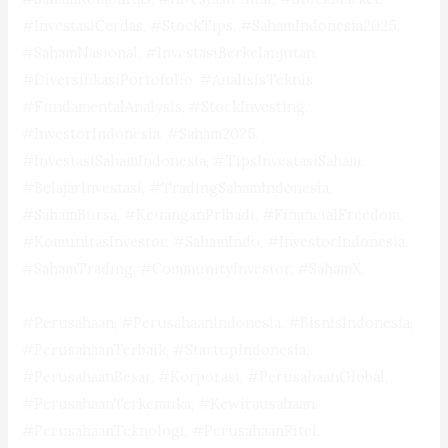
#InvestasiCerdas, #StockTips, #SahamIndonesia2025,
#SahamNasional, #InvestasiBerkelanjutan,
#DiversifikasiPortofolio, #AnalisisTeknis,
#FundamentalAnalysis, #StockInvesting,
#InvestorIndonesia, #Saham2025,
#InvestasiSahamIndonesia, #TipsInvestasiSaham,
#BelajarInvestasi, #TradingSahamIndonesia,
#SahamBursa, #KeuanganPribadi, #FinancialFreedom,
#KomunitasInvestor, #SahamIndo, #InvestorIndonesia,
#SahamTrading, #CommunityInvestor, #SahamX
#Perusahaan, #PerusahaanIndonesia, #BisnisIndonesia,
#PerusahaanTerbaik, #StartupIndonesia,
#PerusahaanBesar, #Korporasi, #PerusahaanGlobal,
#PerusahaanTerkemuka, #Kewirausahaan,
#PerusahaanTeknologi, #PerusahaanRitel,