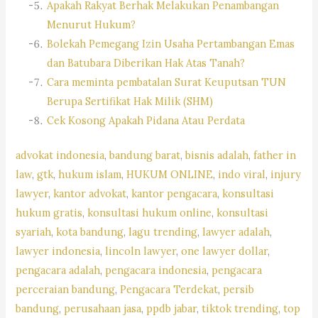
Apakah Rakyat Berhak Melakukan Penambangan
Menurut Hukum?
Bolekah Pemegang Izin Usaha Pertambangan Emas
dan Batubara Diberikan Hak Atas Tanah?
Cara meminta pembatalan Surat Keuputsan TUN
Berupa Sertifikat Hak Milik (SHM)
Cek Kosong Apakah Pidana Atau Perdata
advokat indonesia
, 
bandung barat
, 
bisnis adalah
, 
father in
law
, 
gtk
, 
hukum islam
, 
HUKUM ONLINE
, 
indo viral
, 
injury
lawyer
, 
kantor advokat
, 
kantor pengacara
, 
konsultasi
hukum gratis
, 
konsultasi hukum online
, 
konsultasi
syariah
, 
kota bandung
, 
lagu trending
, 
lawyer adalah
, 
lawyer indonesia
, 
lincoln lawyer
, 
one lawyer dollar
, 
pengacara adalah
, 
pengacara indonesia
, 
pengacara
perceraian bandung
, 
Pengacara Terdekat
, 
persib
bandung
, 
perusahaan jasa
, 
ppdb jabar
, 
tiktok trending
, 
top