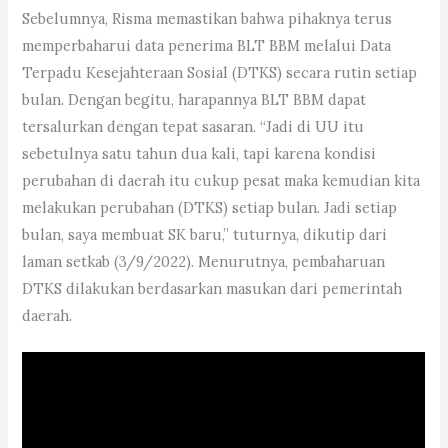
Sebelumnya, Risma memastikan bahwa pihaknya terus
memperbaharui data penerima BLT BBM melalui Data
Terpadu Kesejahteraan Sosial (DTKS) secara rutin setiap
bulan. Dengan begitu, harapannya BLT BBM dapat
tersalurkan dengan tepat sasaran. “Jadi di UU itu
sebetulnya satu tahun dua kali, tapi karena kondisi
perubahan di daerah itu cukup pesat maka kemudian kita
melakukan perubahan (DTKS) setiap bulan. Jadi setiap
bulan, saya membuat SK baru,” tuturnya, dikutip dari
laman setkab (3/9/2022). Menurutnya, pembaharuan
DTKS dilakukan berdasarkan masukan dari pemerintah
daerah.