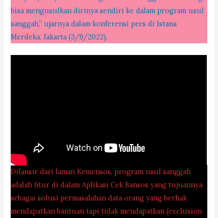
bisa mengusulkan dirinya sendiri ke dalam program usul
sanggah,” ujarnya dalam konferensi pers di Istana
Merdeka, Jakarta (3/9/2022).
Dilansir dari laman Kemensos, program usul sanggah
adalah fitur di dalam Aplikasi Cek Bansos yang tujuannya
sebagai solusi permasalahan data orang yang berhak
mendapatkan bantuan tapi tidak mendapatkan (exclusion