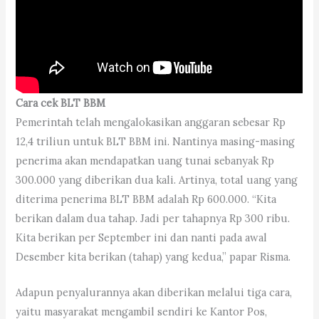
Cara cek BLT BBM
Pemerintah telah mengalokasikan anggaran sebesar Rp
12,4 triliun untuk BLT BBM ini. Nantinya masing-masing
penerima akan mendapatkan uang tunai sebanyak Rp
300.000 yang diberikan dua kali. Artinya, total uang yang
diterima penerima BLT BBM adalah Rp 600.000. “Kita
berikan dalam dua tahap. Jadi per tahapnya Rp 300 ribu.
Kita berikan per September ini dan nanti pada awal
Desember kita berikan (tahap) yang kedua,” papar Risma.
Adapun penyalurannya akan diberikan melalui tiga cara,
yaitu masyarakat mengambil sendiri ke Kantor Pos,