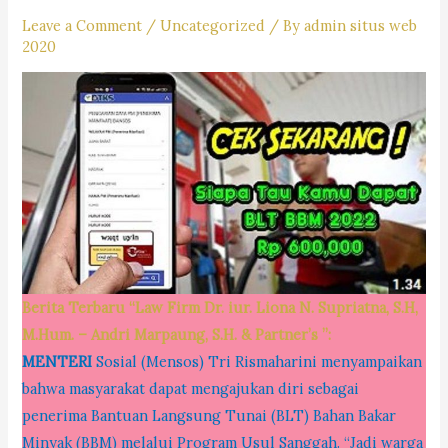
Leave a Comment
/
Uncategorized
/ By
admin situs web
2020
Berita Terbaru “Law Firm Dr. iur. Liona N. Supriatna, S.H,
M.Hum. – Andri Marpaung, S.H. & Partner’s ”:
MENTERI
Sosial (Mensos) Tri Rismaharini menyampaikan
bahwa masyarakat dapat mengajukan diri sebagai
penerima Bantuan Langsung Tunai (BLT) Bahan Bakar
Minyak (BBM) melalui Program Usul Sanggah. “Jadi warga