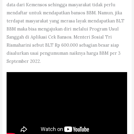
data dari Kemensos sehingga masyarakat tidak perlu
mendaftar untuk mendapatkan bansos BBM. Namun, jika
terdapat masyarakat yang merasa layak mendapatkan BLT
BBM maka bisa mengajukan diri melalui Program Usul
Sanggah di Aplikasi Cek Bansos. Menteri Sosial Tri
Rismaharini sebut BLT Rp 600.000 sebagian besar siap
disalurkan usai pengumuman naiknya harga BBM per 3
September 2022.