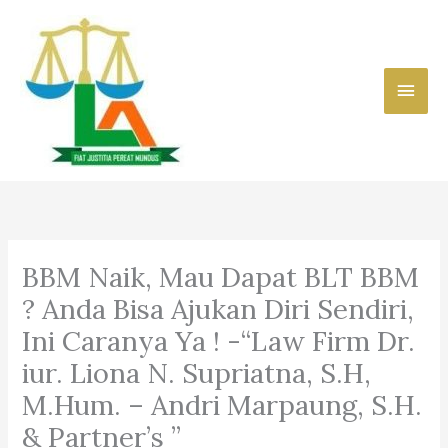
Skip
to
content
Main
Men
BBM Naik, Mau Dapat BLT BBM
? Anda Bisa Ajukan Diri Sendiri,
Ini Caranya Ya ! -“Law Firm Dr.
iur. Liona N. Supriatna, S.H,
M.Hum. – Andri Marpaung, S.H.
& Partner’s ”