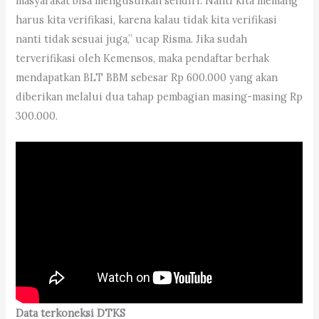
masyarakat bisa mengusulkan sendiri. Nanti kita memang
harus kita verifikasi, karena kalau tidak kita verifikasi
nanti tidak sesuai juga,” ucap Risma. Jika sudah
terverifikasi oleh Kemensos, maka pendaftar berhak
mendapatkan BLT BBM sebesar Rp 600.000 yang akan
diberikan melalui dua tahap pembagian masing-masing Rp
300.000.
Data terkoneksi DTKS