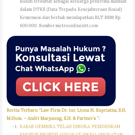
sudah terdaftar sebagai keluarga penerima manfaat
dalam DTKS (Data Terpadu Kesejahteraan Sosial)
Kemensos dan berhak mendapatkan BLT BBM Rp
600.000. Sumber:metroonlinentt.com
Berita Terbaru “Law Firm Dr. iur. Liona N. Supriatna, S.H,
M.Hum. – Andri Marpaung, S.H. & Partner’s ”:
KABAR GEMBIRA TELAH DIBUKA: PENDIDIKAN
KHUSUS PROFESI ADVOKAT (PKPA) ANGKATAN