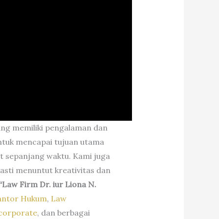
ng memiliki pengalaman dan
ntuk mencapai tujuan utama
t sepanjang waktu. Kami juga
asti menuntut kreativitas dan
“Law Firm Dr. iur Liona N.
antor Hukum
,
Law
corporate
, dan berbagai