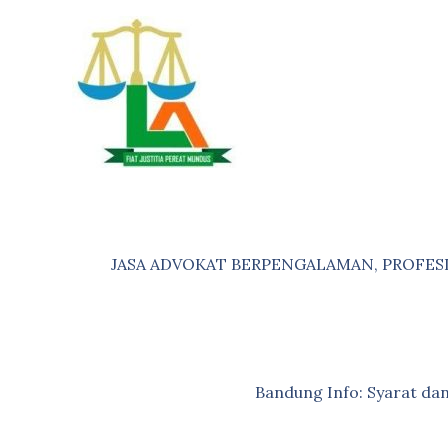
Skip
to
content
JASA ADVOKAT BERPENGALAMAN, PROFES
Bandung Info: Syarat d