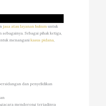
an
jasa atau layanan hukum
untuk
 sebagainya. Sebagai pihak ketiga,
Untuk menangani
kasus pidana
,
persidangan dan penyelidikan
man
pengacara mendorong terjadinya