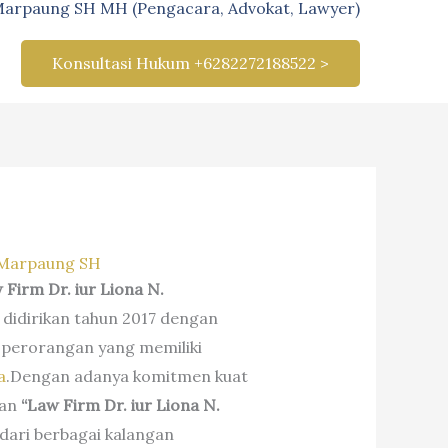
Marpaung SH MH (Pengacara, Advokat, Lawyer)
Konsultasi Hukum +6282272188522 >
 Marpaung SH
 Firm Dr. iur Liona N.
didirikan tahun 2017 dengan
perorangan yang memiliki
a
.Dengan adanya komitmen kuat
kan
“Law Firm Dr. iur Liona N.
ari berbagai kalangan