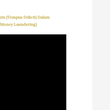
u (Tempus Delicti) Dalam
(Money Laundering)