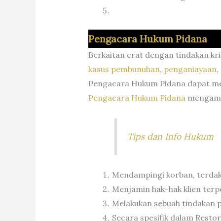
Pengacara Hukum Pidana
Berkaitan erat dengan tindakan kr
kasus pembunuhan
,
penganiayaan
,
Pengacara Hukum Pidana dapat me
Pengacara Hukum Pidana
mengambi
Tips dan Info Hukum
Mendampingi korban, terdakw
Menjamin hak-hak klien terp
Melakukan sebuah tindakan p
Secara spesifik dalam Resto