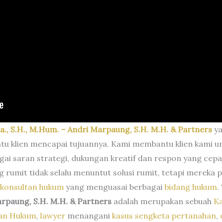
a.,
S.H.,
M.Hum. – Andri Marpaung, S.H. M.H. & Partners
ya
tu klien mencapai tujuannya. Kami membantu klien kami u
i saran strategi, dukungan kreatif dan respon yang cepa
rumit tidak selalu menuntut solusi rumit, tetapi mereka p
konsultan hukum
yang menguasai berbagai
bidang hukum
.
arpaung, S.H. M.H. & Partners
adalah merupakan sebuah
K
tan Hukum
,
lawyer
menangani
kasus
sengketa pertanahan
,