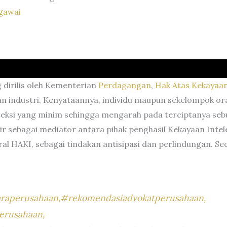
gawai
dirilis oleh Kementerian
Perdagangan
,
Hak Atas Kekayaan
yaan industri. Kenyataannya, individu maupun sekelompok 
eksi yang minim sehingga mengarah pada terciptanya seb
ir sebagai mediator antara pihak penghasil Kekayaan Intel
al HAKI, sebagai tindakan antisipasi dan perlindungan. Sec
raperusahaan,#rekomendasiadvokatperusahaan,
erusahaan,