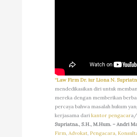
“Law Firm Dr. iur Liona N. Supriatn
mendedikasikan diri untuk memban
mereka dengan memberikan berbaga
percaya bahwa masalah hukum yang 
kerjasama dari
kantor pengacar
a/
Supriatna., S.H., M.Hum. – Andri M
Firm
,
Advokat
,
Pengacara
,
Konsul