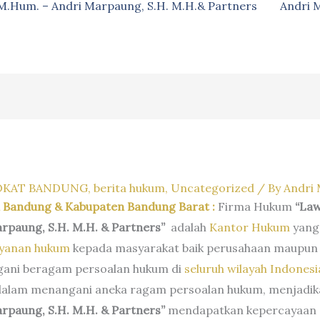
, M.Hum. – Andri Marpaung, S.H. M.H.& Partners
Andri 
OKAT BANDUNG
,
berita hukum
,
Uncategorized
/ By
Andri
 Bandung & Kabupaten Bandung Barat
:
Firma Hukum
“Law
rpaung, S.H. M.H. & Partners”
adalah
Kantor Hukum
yang 
ayanan hukum
kepada masyarakat baik perusahaan maupun 
ani beragam persoalan hukum di
seluruh wilayah Indonesi
 dalam menangani aneka ragam persoalan hukum, menjadi
rpaung, S.H. M.H. & Partners”
mendapatkan kepercayaan d