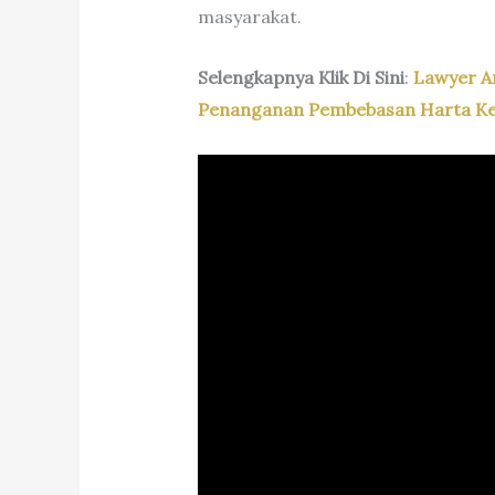
masyarakat.
Selengkapnya Klik Di Sini
:
Lawyer A
Penanganan Pembebasan Harta Kek