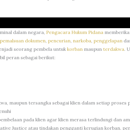
iminal dalam negara,
Pengacara Hukum Pidana
memberik
pemalsuan dokumen
,
pencurian
,
narkoba
,
penggelapan
dan
njadi seorang pembela untuk
korban
maupun
terdakwa
. 
l peran sebagai berikut:
a, maupun tersangka sebagai klien dalam setiap proses 
enuhi
embelaan pada klien agar klien merasa terlindungi dan a
rative Justice atau tindakan pengganti kerugian korban, 