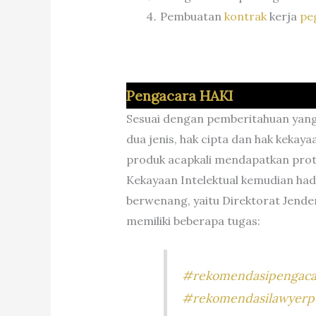
Pembuatan
kontrak
kerja
pe
Pengacara HAKI
Sesuai dengan pemberitahuan yang 
dua jenis, hak cipta dan hak keka
produk acapkali mendapatkan prot
Kekayaan Intelektual kemudian had
berwenang, yaitu Direktorat Jender
memiliki beberapa tugas:
#rekomendasipengaca
#rekomendasilawyerp