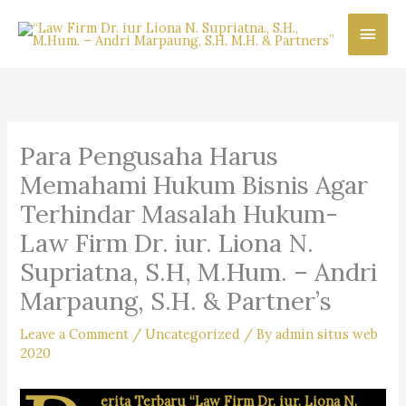
Skip
Main
to
content
Men
Para Pengusaha Harus
Memahami Hukum Bisnis Agar
Terhindar Masalah Hukum-
Law Firm Dr. iur. Liona N.
Supriatna, S.H, M.Hum. – Andri
Marpaung, S.H. & Partner’s
Leave a Comment
/
Uncategorized
/ By
admin situs web
2020
erita Terbaru “Law Firm Dr. iur. Liona N.