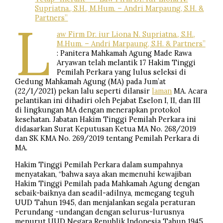
Supriatna., S.H., M.Hum. – Andri Marpaung, S.H. &
Partners”
L
aw Firm Dr. iur Liona N. Supriatna., S.H.,
M.Hum. – Andri Marpaung, S.H. & Partners”
: Panitera Mahkamah Agung Made Rawa
Aryawan telah melantik 17 Hakim Tinggi
Pemilah Perkara yang lulus seleksi di
Gedung Mahkamah Agung (MA) pada Jum’at
(22/1/2021) pekan lalu seperti dilansir
laman
MA. Acara
pelantikan ini dihadiri oleh Pejabat Eselon I, II, dan III
di lingkungan MA dengan menerapkan protokol
kesehatan. Jabatan Hakim Tinggi Pemilah Perkara ini
didasarkan Surat Keputusan Ketua MA No. 268/2019
dan SK KMA No. 269/2019 tentang Pemilah Perkara di
MA.
Hakim Tinggi Pemilah Perkara dalam sumpahnya
menyatakan, “bahwa saya akan memenuhi kewajiban
Hakim Tinggi Pemilah pada Mahkamah Agung dengan
sebaik-baiknya dan seadil-adilnya, memegang teguh
UUD Tahun 1945, dan menjalankan segala peraturan
Perundang -undangan dengan selurus-lurusnya
menurut UUD Negara Republik Indonesia Tahun 1945,