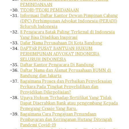
PEMINDANAAN
TEORI-TEORI PEMIDANAAN
Informasi Daftar Kantor Dewan Pimpinan Cabang
(DPC) Perhimpunan Advokat Indonesia (PERADI)
Seluruh Indonesia
8 Pengacara Batak Paling Terkenal di Indonesia
Yang Bisa Dijadikan Inspirasi
Dafar Nama Perusahaan Di Kota Bandung
DAFTAR PUSAT BANTUAN HUKUM
PERHIMPUNAN ADVOKAT INDONESIA
SELURUH INDONESIA
Daftar Kantor Pengacara Di Bandung
Daftar Nama dan Alamat Perusahaan BUMN di
Bandung dan Jakarta
Bagaimana Proses dan Perbaikan Penyelesaian
Perkara Pada Tingkat Penyelidikan dan
Penyidikan Dikepolisian?
Upaya Hukum Terhadap Sertifikat Yang Tidak
Dapat Diserahkan Bank atau pengembang Kepada
Pemegang Cessie Yang Baru.
Bagaimana Cara Pengajuan Penundaan
Pembayaran dan Keringanan Hutang Ditengah
Pandemi Covid-19