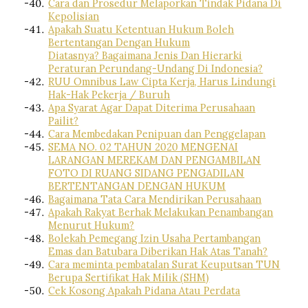
Cara dan Prosedur Melaporkan Tindak Pidana Di
Kepolisian
Apakah Suatu Ketentuan Hukum Boleh
Bertentangan Dengan Hukum
Diatasnya? Bagaimana Jenis Dan Hierarki
Peraturan Perundang-Undang Di Indonesia?
RUU Omnibus Law Cipta Kerja, Harus Lindungi
Hak-Hak Pekerja / Buruh
Apa Syarat Agar Dapat Diterima Perusahaan
Pailit?
Cara Membedakan Penipuan dan Penggelapan
SEMA NO. 02 TAHUN 2020 MENGENAI
LARANGAN MEREKAM DAN PENGAMBILAN
FOTO DI RUANG SIDANG PENGADILAN
BERTENTANGAN DENGAN HUKUM
Bagaimana Tata Cara Mendirikan Perusahaan
Apakah Rakyat Berhak Melakukan Penambangan
Menurut Hukum?
Bolekah Pemegang Izin Usaha Pertambangan
Emas dan Batubara Diberikan Hak Atas Tanah?
Cara meminta pembatalan Surat Keuputsan TUN
Berupa Sertifikat Hak Milik (SHM)
Cek Kosong Apakah Pidana Atau Perdata