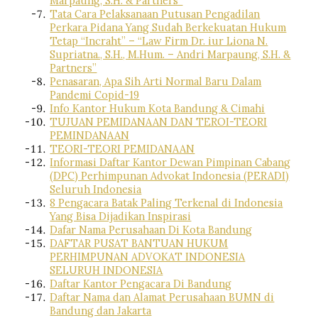
Marpaung, S.H. & Partners”
Tata Cara Pelaksanaan Putusan Pengadilan
Perkara Pidana Yang Sudah Berkekuatan Hukum
Tetap “Incraht” – “Law Firm Dr. iur Liona N.
Supriatna., S.H., M.Hum. – Andri Marpaung, S.H. &
Partners”
Penasaran, Apa Sih Arti Normal Baru Dalam
Pandemi Copid-19
Info Kantor Hukum Kota Bandung & Cimahi
TUJUAN PEMIDANAAN DAN TEROI-TEORI
PEMINDANAAN
TEORI-TEORI PEMIDANAAN
Informasi Daftar Kantor Dewan Pimpinan Cabang
(DPC) Perhimpunan Advokat Indonesia (PERADI)
Seluruh Indonesia
8 Pengacara Batak Paling Terkenal di Indonesia
Yang Bisa Dijadikan Inspirasi
Dafar Nama Perusahaan Di Kota Bandung
DAFTAR PUSAT BANTUAN HUKUM
PERHIMPUNAN ADVOKAT INDONESIA
SELURUH INDONESIA
Daftar Kantor Pengacara Di Bandung
Daftar Nama dan Alamat Perusahaan BUMN di
Bandung dan Jakarta