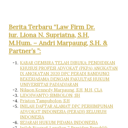
Berita Terbaru “Law Firm Dr.
iur. Liona N. Supriatna, S.H,
M.Hum. – Andri Marpaung, S.H. &
Partner’s ”:
KABAR GEMBIRA TELAH DIBUKA: PENDIDIKAN
KHUSUS PROFESI ADVOKAT (PKPA) ANGKATAN
IX ANGKATAN 2020 DPC PERADI BANDUNG
BEKERJASAMA DENGAN FAKULTAS HUKUM
UNIVERSITAS PADJADJARAN
Nikson Kennedy Marpaung, S.H, M.H, CLA
LIDOIWANTO SIMBOLON, SH
Priston Tampubolon, S.H
INILAH DAFTAR ALAMAT DPC PERHIMPUNAN
ADVOKAT INDONESIA (PERADI) SELURUH
INDONESIA
SEJARAH HUKUM PIDANA INDONESIA
Inilah Biografi Lengkap 7 Presiden Republik