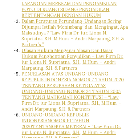
LARANGAN MEREKAM DAN PENGAMBILAN
FOTO DI RUANG SIDANG PENGADILAN
BERTENTANGAN DENGAN HUKUM
Dalam Peraturan Perundang-Undangan Sering
Dijumpai Istilah ‘Menimbang’ dan ‘Mengingat’, Apa
Maksudnya ? “Law Firm Dr. iur. Liona N.
Supriatna, S.H, M.Hum. – Andri Marpaung, S.H. &
Partner’s ”
Ulasan Hukum Mengenai Alasan Dan Dasar
Hukum Penghentian Penyidikan – Law Firm Dr.
iur Liona N. Supriatna., S.H., M.Hum. – Andri
Marpaung, S.H. & Partners
PENJELASAN ATAS UNDANG-UNDANG
REPUBLIK INDONESIA NOMOR 7 TAHUN 2020
TENTANG PERUBAHAN KETIGA ATAS
UNDANG-UNDANG NOMOR 24 TAHUN 2003
TENTANG MAHKAMAH KONSTITUSI – “Law
Firm Dr. iur Liona N. Supriatna., S.H., M.Hum. –
Andri Marpaung, S.H. & Partners”
UNDANG-UNDANG REPUBLIK
INDONESIANOMOR 10 TAHUN
2020TENTANGBEA METERAI – “Law Firm Dr.
iur Liona N. Supriatna., S.H., M.Hum. – Andri