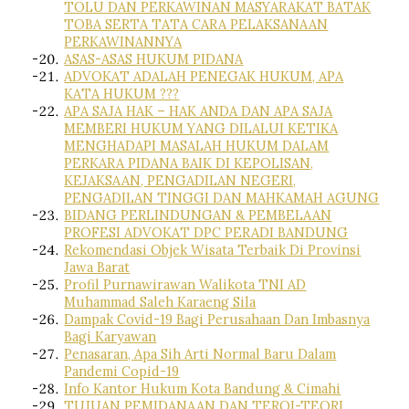
TOLU DAN PERKAWINAN MASYARAKAT BATAK
TOBA SERTA TATA CARA PELAKSANAAN
PERKAWINANNYA
ASAS-ASAS HUKUM PIDANA
ADVOKAT ADALAH PENEGAK HUKUM, APA
KATA HUKUM ???
APA SAJA HAK – HAK ANDA DAN APA SAJA
MEMBERI HUKUM YANG DILALUI KETIKA
MENGHADAPI MASALAH HUKUM DALAM
PERKARA PIDANA BAIK DI KEPOLISAN,
KEJAKSAAN, PENGADILAN NEGERI,
PENGADILAN TINGGI DAN MAHKAMAH AGUNG
BIDANG PERLINDUNGAN & PEMBELAAN
PROFESI ADVOKAT DPC PERADI BANDUNG
Rekomendasi Objek Wisata Terbaik Di Provinsi
Jawa Barat
Profil Purnawirawan Walikota TNI AD
Muhammad Saleh Karaeng Sila
Dampak Covid-19 Bagi Perusahaan Dan Imbasnya
Bagi Karyawan
Penasaran, Apa Sih Arti Normal Baru Dalam
Pandemi Copid-19
Info Kantor Hukum Kota Bandung & Cimahi
TUJUAN PEMIDANAAN DAN TEROI-TEORI