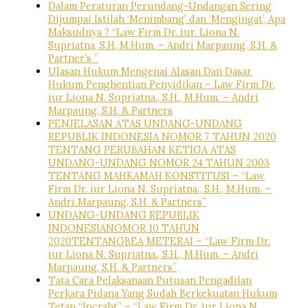
Dalam Peraturan Perundang-Undangan Sering
Dijumpai Istilah ‘Menimbang’ dan ‘Mengingat’, Apa
Maksudnya ? “Law Firm Dr. iur. Liona N.
Supriatna, S.H, M.Hum. – Andri Marpaung, S.H. &
Partner’s ”
Ulasan Hukum Mengenai Alasan Dan Dasar
Hukum Penghentian Penyidikan – Law Firm Dr.
iur Liona N. Supriatna., S.H., M.Hum. – Andri
Marpaung, S.H. & Partners
PENJELASAN ATAS UNDANG-UNDANG
REPUBLIK INDONESIA NOMOR 7 TAHUN 2020
TENTANG PERUBAHAN KETIGA ATAS
UNDANG-UNDANG NOMOR 24 TAHUN 2003
TENTANG MAHKAMAH KONSTITUSI – “Law
Firm Dr. iur Liona N. Supriatna., S.H., M.Hum. –
Andri Marpaung, S.H. & Partners”
UNDANG-UNDANG REPUBLIK
INDONESIANOMOR 10 TAHUN
2020TENTANGBEA METERAI – “Law Firm Dr.
iur Liona N. Supriatna., S.H., M.Hum. – Andri
Marpaung, S.H. & Partners”
Tata Cara Pelaksanaan Putusan Pengadilan
Perkara Pidana Yang Sudah Berkekuatan Hukum
Tetap “Incraht” – “Law Firm Dr. iur Liona N.