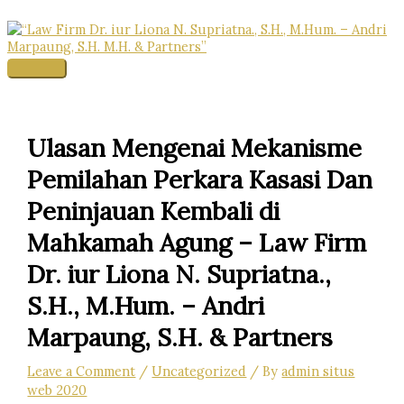
Skip
to
content
Main
Menu
Ulasan Mengenai Mekanisme
Pemilahan Perkara Kasasi Dan
Peninjauan Kembali di
Mahkamah Agung – Law Firm
Dr. iur Liona N. Supriatna.,
S.H., M.Hum. – Andri
Marpaung, S.H. & Partners
Leave a Comment
/
Uncategorized
/ By
admin situs
web 2020