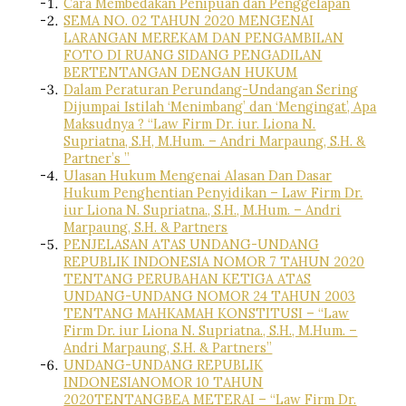
Cara Membedakan Penipuan dan Penggelapan
SEMA NO. 02 TAHUN 2020 MENGENAI
LARANGAN MEREKAM DAN PENGAMBILAN
FOTO DI RUANG SIDANG PENGADILAN
BERTENTANGAN DENGAN HUKUM
Dalam Peraturan Perundang-Undangan Sering
Dijumpai Istilah ‘Menimbang’ dan ‘Mengingat’, Apa
Maksudnya ? “Law Firm Dr. iur. Liona N.
Supriatna, S.H, M.Hum. – Andri Marpaung, S.H. &
Partner’s ”
Ulasan Hukum Mengenai Alasan Dan Dasar
Hukum Penghentian Penyidikan – Law Firm Dr.
iur Liona N. Supriatna., S.H., M.Hum. – Andri
Marpaung, S.H. & Partners
PENJELASAN ATAS UNDANG-UNDANG
REPUBLIK INDONESIA NOMOR 7 TAHUN 2020
TENTANG PERUBAHAN KETIGA ATAS
UNDANG-UNDANG NOMOR 24 TAHUN 2003
TENTANG MAHKAMAH KONSTITUSI – “Law
Firm Dr. iur Liona N. Supriatna., S.H., M.Hum. –
Andri Marpaung, S.H. & Partners”
UNDANG-UNDANG REPUBLIK
INDONESIANOMOR 10 TAHUN
2020TENTANGBEA METERAI – “Law Firm Dr.