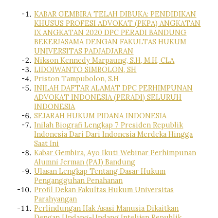
KABAR GEMBIRA TELAH DIBUKA: PENDIDIKAN
KHUSUS PROFESI ADVOKAT (PKPA) ANGKATAN
IX ANGKATAN 2020 DPC PERADI BANDUNG
BEKERJASAMA DENGAN FAKULTAS HUKUM
UNIVERSITAS PADJADJARAN
Nikson Kennedy Marpaung, S.H, M.H, CLA
LIDOIWANTO SIMBOLON, SH
Priston Tampubolon, S.H
INILAH DAFTAR ALAMAT DPC PERHIMPUNAN
ADVOKAT INDONESIA (PERADI) SELURUH
INDONESIA
SEJARAH HUKUM PIDANA INDONESIA
Inilah Biografi Lengkap 7 Presiden Republik
Indonesia Dari Dari Indonesia Merdeka Hingga
Saat Ini
Kabar Gembira, Ayo Ikuti Webinar Perhimpunan
Alumni Jerman (PAJ) Bandung
Ulasan Lengkap Tentang Dasar Hukum
Pengangguhan Penahanan
Profil Dekan Fakultas Hukum Universitas
Parahyangan
Perlindungan Hak Asasi Manusia Dikaitkan
Dengan Undang-Undang Intelijen Republik