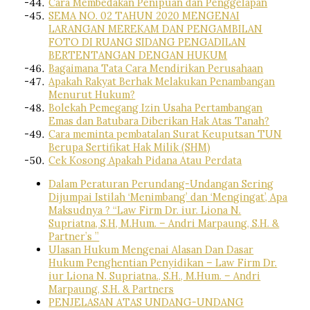
Cara Membedakan Penipuan dan Penggelapan
SEMA NO. 02 TAHUN 2020 MENGENAI
LARANGAN MEREKAM DAN PENGAMBILAN
FOTO DI RUANG SIDANG PENGADILAN
BERTENTANGAN DENGAN HUKUM
Bagaimana Tata Cara Mendirikan Perusahaan
Apakah Rakyat Berhak Melakukan Penambangan
Menurut Hukum?
Bolekah Pemegang Izin Usaha Pertambangan
Emas dan Batubara Diberikan Hak Atas Tanah?
Cara meminta pembatalan Surat Keuputsan TUN
Berupa Sertifikat Hak Milik (SHM)
Cek Kosong Apakah Pidana Atau Perdata
Dalam Peraturan Perundang-Undangan Sering
Dijumpai Istilah ‘Menimbang’ dan ‘Mengingat’, Apa
Maksudnya ? “Law Firm Dr. iur. Liona N.
Supriatna, S.H, M.Hum. – Andri Marpaung, S.H. &
Partner’s ”
Ulasan Hukum Mengenai Alasan Dan Dasar
Hukum Penghentian Penyidikan – Law Firm Dr.
iur Liona N. Supriatna., S.H., M.Hum. – Andri
Marpaung, S.H. & Partners
PENJELASAN ATAS UNDANG-UNDANG