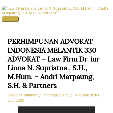
Skip
to
content
Main
Menu
PERHIMPUNAN ADVOKAT
INDONESIA MELANTIK 330
ADVOKAT – Law Firm Dr. iur
Liona N. Supriatna., S.H.,
M.Hum. – Andri Marpaung,
S.H. & Partners
Leave a Comment
/
Uncategorized
/ By
admin situs
web 2020