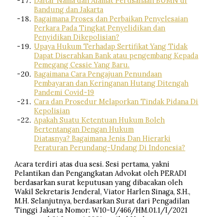
Daftar Nama dan Alamat Perusahaan BUMN di
Bandung dan Jakarta
Bagaimana Proses dan Perbaikan Penyelesaian
Perkara Pada Tingkat Penyelidikan dan
Penyidikan Dikepolisian?
Upaya Hukum Terhadap Sertifikat Yang Tidak
Dapat Diserahkan Bank atau pengembang Kepada
Pemegang Cessie Yang Baru.
Bagaimana Cara Pengajuan Penundaan
Pembayaran dan Keringanan Hutang Ditengah
Pandemi Covid-19
Cara dan Prosedur Melaporkan Tindak Pidana Di
Kepolisian
Apakah Suatu Ketentuan Hukum Boleh
Bertentangan Dengan Hukum
Diatasnya? Bagaimana Jenis Dan Hierarki
Peraturan Perundang-Undang Di Indonesia?
Acara terdiri atas dua sesi. Sesi pertama, yakni
Pelantikan dan Pengangkatan Advokat oleh PERADI
berdasarkan surat keputusan yang dibacakan oleh
Wakil Sekretaris Jenderal, Viator Harlen Sinaga, S.H.,
M.H. Selanjutnya, berdasarkan Surat dari Pengadilan
Tinggi Jakarta Nomor: W10-U/466/HM.01.1/I/2021