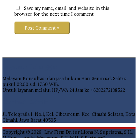
Save my name, email, and website in this
browser for the next time I comment.
Layanan Pelanggan
Melayani Konsultasi dan jasa hukum Hari Senin s.d. Sabtu:
pukul 08.00 s.d. 17.30 WIB.
Untuk layanan melalui HP/WA 24 Jam ke +6282272188522
Contact Details
Jl. Telegrafia I No.1, Kel. Cibeureum, Kec. Cimahi Selatan, Kota
Cimahi, Jawa Barat 40535
Copyright © 2026
“Law Firm Dr. iur Liona N. Supriatna., S.H.,
M.Hum. – Andri Marpaung, S.H. M.H. & Partners”