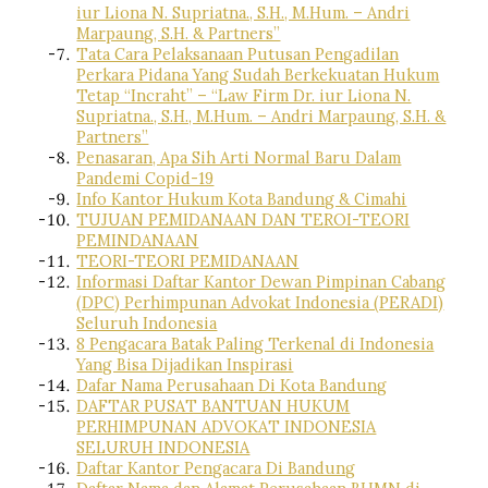
iur Liona N. Supriatna., S.H., M.Hum. – Andri
Marpaung, S.H. & Partners”
Tata Cara Pelaksanaan Putusan Pengadilan
Perkara Pidana Yang Sudah Berkekuatan Hukum
Tetap “Incraht” – “Law Firm Dr. iur Liona N.
Supriatna., S.H., M.Hum. – Andri Marpaung, S.H. &
Partners”
Penasaran, Apa Sih Arti Normal Baru Dalam
Pandemi Copid-19
Info Kantor Hukum Kota Bandung & Cimahi
TUJUAN PEMIDANAAN DAN TEROI-TEORI
PEMINDANAAN
TEORI-TEORI PEMIDANAAN
Informasi Daftar Kantor Dewan Pimpinan Cabang
(DPC) Perhimpunan Advokat Indonesia (PERADI)
Seluruh Indonesia
8 Pengacara Batak Paling Terkenal di Indonesia
Yang Bisa Dijadikan Inspirasi
Dafar Nama Perusahaan Di Kota Bandung
DAFTAR PUSAT BANTUAN HUKUM
PERHIMPUNAN ADVOKAT INDONESIA
SELURUH INDONESIA
Daftar Kantor Pengacara Di Bandung