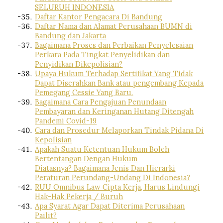
SELURUH INDONESIA
Daftar Kantor Pengacara Di Bandung
Daftar Nama dan Alamat Perusahaan BUMN di
Bandung dan Jakarta
Bagaimana Proses dan Perbaikan Penyelesaian
Perkara Pada Tingkat Penyelidikan dan
Penyidikan Dikepolisian?
Upaya Hukum Terhadap Sertifikat Yang Tidak
Dapat Diserahkan Bank atau pengembang Kepada
Pemegang Cessie Yang Baru.
Bagaimana Cara Pengajuan Penundaan
Pembayaran dan Keringanan Hutang Ditengah
Pandemi Covid-19
Cara dan Prosedur Melaporkan Tindak Pidana Di
Kepolisian
Apakah Suatu Ketentuan Hukum Boleh
Bertentangan Dengan Hukum
Diatasnya? Bagaimana Jenis Dan Hierarki
Peraturan Perundang-Undang Di Indonesia?
RUU Omnibus Law Cipta Kerja, Harus Lindungi
Hak-Hak Pekerja / Buruh
Apa Syarat Agar Dapat Diterima Perusahaan
Pailit?