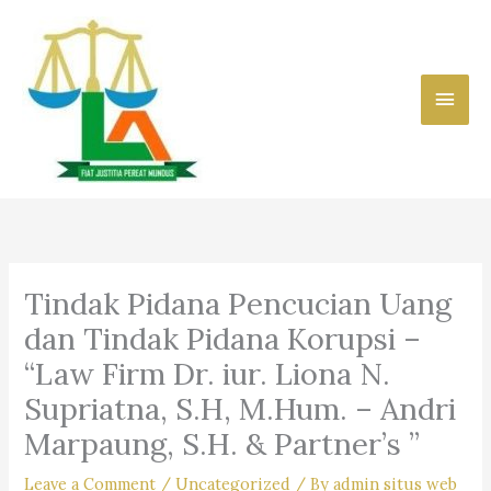
Skip
to
content
Main
Men
Tindak Pidana Pencucian Uang
dan Tindak Pidana Korupsi –
“Law Firm Dr. iur. Liona N.
Supriatna, S.H, M.Hum. – Andri
Marpaung, S.H. & Partner’s ”
Leave a Comment
/
Uncategorized
/ By
admin situs web