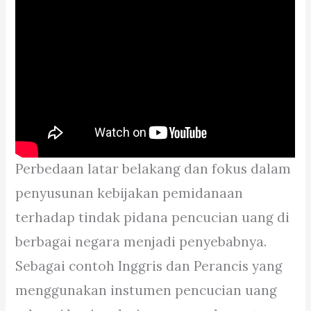
Perbedaan latar belakang dan fokus dalam
penyusunan kebijakan pemidanaan
terhadap tindak pidana pencucian uang di
berbagai negara menjadi penyebabnya.
Sebagai contoh Inggris dan Perancis yang
menggunakan instumen pencucian uang