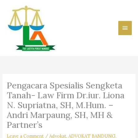
Skip
to
content
Main
Men
Pengacara Spesialis Sengketa
Tanah- Law Firm Dr.iur. Liona
N. Supriatna, SH, M.Hum. –
Andri Marpaung, SH, MH &
Partner’s
Leave a Comment
/
Advokat
,
ADVOKAT BANDUNG
,