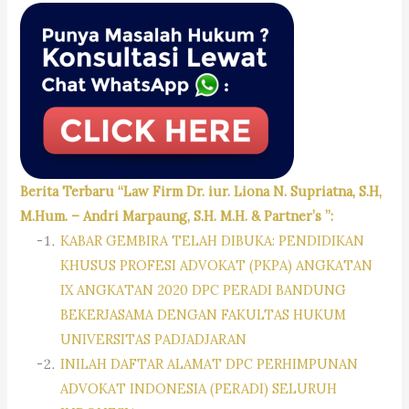
Berita Terbaru “Law Firm Dr. iur. Liona N. Supriatna, S.H,
M.Hum. – Andri Marpaung, S.H. M.H. & Partner’s ”:
KABAR GEMBIRA TELAH DIBUKA: PENDIDIKAN
KHUSUS PROFESI ADVOKAT (PKPA) ANGKATAN
IX ANGKATAN 2020 DPC PERADI BANDUNG
BEKERJASAMA DENGAN FAKULTAS HUKUM
UNIVERSITAS PADJADJARAN
INILAH DAFTAR ALAMAT DPC PERHIMPUNAN
ADVOKAT INDONESIA (PERADI) SELURUH