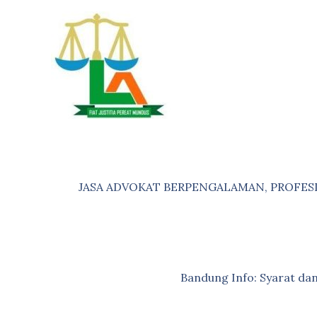
Skip
to
content
JASA ADVOKAT BERPENGALAMAN, PROFES
Bandung Info: Syarat d