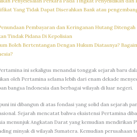
kan Penyelesaian Perkara Pada Tingkat Penyelidikan dan P
fikat Yang Tidak Dapat Diserahkan Bank atau pengemba
Penundaan Pembayaran dan Keringanan Hutang Ditengah 
n Tindak Pidana Di Kepolisian
um Boleh Bertentangan Dengan Hukum Diatasnya? Bagaima
esia?
ertamina ini sekaligus menandai tonggak sejarah baru dal
rikan oleh Pertamina selama lebih dari enam dekade menye
n bangsa Indonesia dan berbagai wilayah di luar negeri.
 ini dibangun di atas fondasi yang solid dan sejarah p
sional. Sejarah mencatat bahwa eksistensi Pertamina diba
esia menunjuk Angkatan Darat yang kemudian mendirikan P
ading minyak di wilayah Sumatera. Kemudian perusahaan 