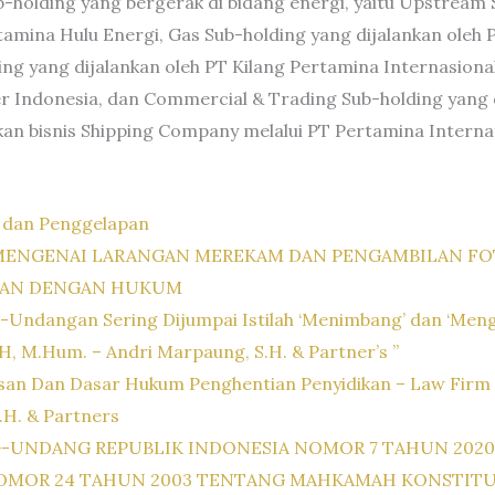
-holding yang bergerak di bidang energi, yaitu Upstream 
rtamina Hulu Energi, Gas Sub-holding yang dijalankan oleh
ing yang dijalankan oleh PT Kilang Pertamina Internasion
r Indonesia, dan Commercial & Trading Sub-holding yang d
an bisnis Shipping Company melalui PT Pertamina Internati
 dan Penggelapan
 MENGENAI LARANGAN MEREKAM DAN PENGAMBILAN FO
GAN DENGAN HUKUM
Undangan Sering Dijumpai Istilah ‘Menimbang’ dan ‘Meng
S.H, M.Hum. – Andri Marpaung, S.H. & Partner’s ”
n Dan Dasar Hukum Penghentian Penyidikan – Law Firm Dr. 
.H. & Partners
-UNDANG REPUBLIK INDONESIA NOMOR 7 TAHUN 202
R 24 TAHUN 2003 TENTANG MAHKAMAH KONSTITUSI – “