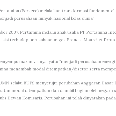
T Pertamina (Persero) melakukan transformasi fundamenta
enjadi perusahaan minyak nasional kelas dunia“
ber 2007, Pertamina melalui anak usaha PT Pertamina Int
isisi terhadap perusahaan migas Prancis, Maurel et Prom
nyempurnakan visinya, yaitu “menjadi perusahaan energi na
tamina menambah modal ditempatkan/disetor serta memper
UMN selaku RUPS menyetujui perubahan Anggaran Dasar Pe
atan modal ditempatkan dan diambil bagian oleh negara s
is Dewan Komisaris. Perubahan ini telah dinyatakan pada A