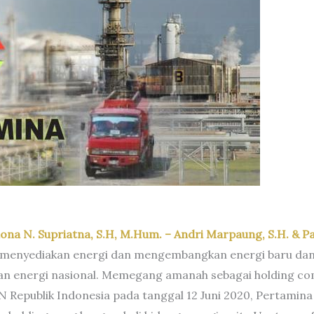
iona N. Supriatna, S.H, M.Hum. – Andri Marpaung, S.H. & Pa
enyediakan energi dan mengembangkan energi baru dan
n energi nasional. Memegang amanah sebagai holding com
Republik Indonesia pada tanggal 12 Juni 2020, Pertamina 