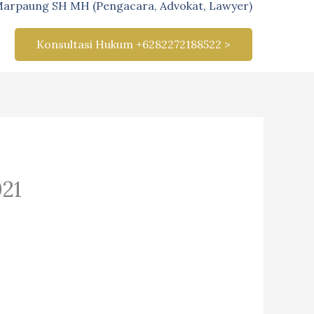
Marpaung SH MH (Pengacara, Advokat, Lawyer)
Konsultasi Hukum +6282272188522 >
021