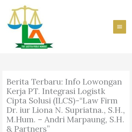
Skip
to
content
Main
Men
Berita Terbaru: Info Lowongan
Kerja PT. Integrasi Logistk
Cipta Solusi (ILCS)-“Law Firm
Dr. iur Liona N. Supriatna., S.H.,
M.Hum. – Andri Marpaung, S.H.
& Partners”