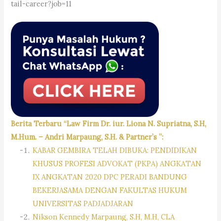
tail-career?job=11
Berita Terbaru “Law Firm Dr. iur. Liona N. Supriatna, S.H,
M.Hum. – Andri Marpaung, S.H. & Partner’s ”:
KABAR GEMBIRA TELAH DIBUKA: PENDIDIKAN
KHUSUS PROFESI ADVOKAT (PKPA) ANGKATAN
IX ANGKATAN 2020 DPC PERADI BANDUNG
BEKERJASAMA DENGAN FAKULTAS HUKUM
UNIVERSITAS PADJADJARAN
Nikson Kennedy Marpaung, S.H, M.H, CLA