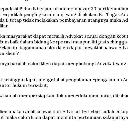
 kepada si B dan B berjanji akan membayar 30 hari kemud
terjadilah pengingkaran janji yang dilakukan B. Tugas Ad
la B tetap tidak melakukan pembayaran utangnya maka Ad
dilan.
aka masyarakat dapat memilih Advokat sesuai dengan kebu
kum baik dalam bidang korporasi maupun litigasi sehingg
elain itu bagaimana calon klien dapat meyakini bahwa Adv
n klien ?
annya barulah calon klien dapat menghubungi Advokat yang 
ebut sehingga dapat mengetahui pengalaman-pengalaman Ad
 kantor hukum tersebut;
iknya sudah mempersiapkan dokumen-dokumen untuk dibaha
ien apakah analisa awal dari Advokat tersebut sudah cuk
sebut maka calon klien dapat meminta pertemuan selanjut