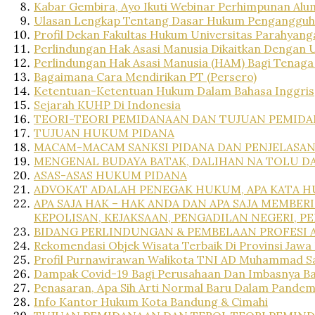
Kabar Gembira, Ayo Ikuti Webinar Perhimpunan Alu
Ulasan Lengkap Tentang Dasar Hukum Penganggu
Profil Dekan Fakultas Hukum Universitas Parahyang
Perlindungan Hak Asasi Manusia Dikaitkan Dengan 
Perlindungan Hak Asasi Manusia (HAM) Bagi Tenaga
Bagaimana Cara Mendirikan PT (Persero)
Ketentuan-Ketentuan Hukum Dalam Bahasa Inggris
Sejarah KUHP Di Indonesia
TEORI-TEORI PEMIDANAAN DAN TUJUAN PEMID
TUJUAN HUKUM PIDANA
MACAM-MACAM SANKSI PIDANA DAN PENJELASA
MENGENAL BUDAYA BATAK, DALIHAN NA TOLU D
ASAS-ASAS HUKUM PIDANA
ADVOKAT ADALAH PENEGAK HUKUM, APA KATA H
APA SAJA HAK – HAK ANDA DAN APA SAJA MEMB
KEPOLISAN, KEJAKSAAN, PENGADILAN NEGERI,
BIDANG PERLINDUNGAN & PEMBELAAN PROFESI 
Rekomendasi Objek Wisata Terbaik Di Provinsi Jawa
Profil Purnawirawan Walikota TNI AD Muhammad Sa
Dampak Covid-19 Bagi Perusahaan Dan Imbasnya B
Penasaran, Apa Sih Arti Normal Baru Dalam Pandem
Info Kantor Hukum Kota Bandung & Cimahi