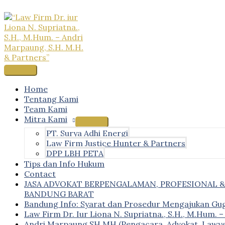
Skip
to
content
Main
Menu
Home
Tentang Kami
Team Kami
Mitra Kami
PT. Surya Adhi Energi
Law Firm Justice Hunter & Partners
DPP LBH PETA
Tips dan Info Hukum
Contact
JASA ADVOKAT BERPENGALAMAN, PROFESIONAL 
BANDUNG BARAT
Bandung Info: Syarat dan Prosedur Mengajukan Gu
Law Firm Dr. Iur Liona N. Supriatna., S.H., M.Hum. 
Andri Marpaung SH MH (Pengacara, Advokat, Lawye