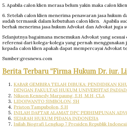
5. Apabila calon klien merasa belum yakin maka calon kli
6. Setelah calon klien menerima penawaran jasa hukum d
sudah termasuk dalam kebutuhan calon klien. Apabila sud
berhak menerima jasa hukum Advokat dan Advokat juga 
Selanjutnya bagaimana menemukan Advokat yang sesuai d
referensi dari kolega-kolega yang pernah menggunakan 
kepada calon klien apakah dapat mempercayai Advokat t
Sumber:gresnews.com
Berita Terbaru “Firma Hukum Dr. iur. L
KABAR GEMBIRA TELAH DIBUKA: PENDIDIKAN KH
DENGAN FAKULTAS HUKUM UNIVERSITAS PADJAD
Nikson Kennedy Marpaung, S.H, M.H, CLA
LIDOIWANTO SIMBOLON, SH
Priston Tampubolon, S.H
INILAH DAFTAR ALAMAT DPC PERHIMPUNAN ADVO
SEJARAH HUKUM PIDANA INDONESIA
Inilah Biografi Lengkap 7 Presiden Republik Indones