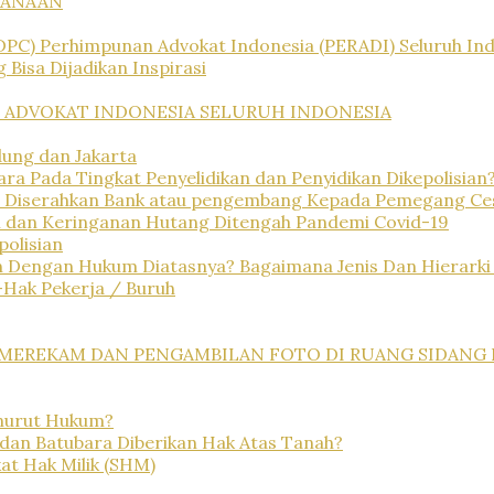
DANAAN
PC) Perhimpunan Advokat Indonesia (PERADI) Seluruh In
 Bisa Dijadikan Inspirasi
ADVOKAT INDONESIA SELURUH INDONESIA
ung dan Jakarta
ra Pada Tingkat Penyelidikan dan Penyidikan Dikepolisian
t Diserahkan Bank atau pengembang Kepada Pemegang Ces
dan Keringanan Hutang Ditengah Pandemi Covid-19
olisian
 Dengan Hukum Diatasnya? Bagaimana Jenis Dan Hierarki
-Hak Pekerja / Buruh
N MEREKAM DAN PENGAMBILAN FOTO DI RUANG SIDAN
nurut Hukum?
an Batubara Diberikan Hak Atas Tanah?
at Hak Milik (SHM)