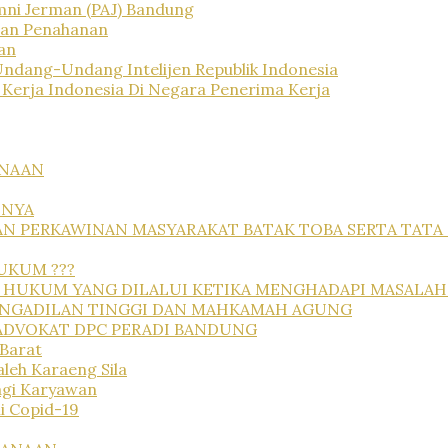
mni Jerman (PAJ) Bandung
han Penahanan
an
Undang-Undang Intelijen Republik Indonesia
 Kerja Indonesia Di Negara Penerima Kerja
ANAAN
NNYA
AN PERKAWINAN MASYARAKAT BATAK TOBA SERTA TAT
UKUM ???
ERI HUKUM YANG DILALUI KETIKA MENGHADAPI MASALAH
 PENGADILAN TINGGI DAN MAHKAMAH AGUNG
ADVOKAT DPC PERADI BANDUNG
 Barat
leh Karaeng Sila
agi Karyawan
i Copid-19