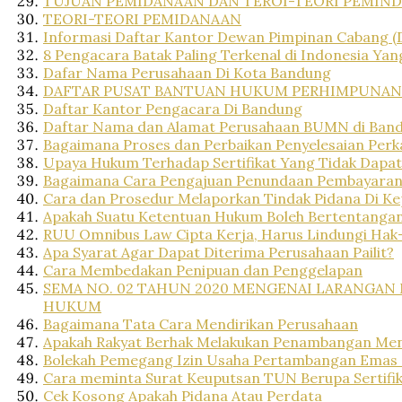
TUJUAN PEMIDANAAN DAN TEROI-TEORI PEMIN
TEORI-TEORI PEMIDANAAN
Informasi Daftar Kantor Dewan Pimpinan Cabang (D
8 Pengacara Batak Paling Terkenal di Indonesia Yang
Dafar Nama Perusahaan Di Kota Bandung
DAFTAR PUSAT BANTUAN HUKUM PERHIMPUNAN 
Daftar Kantor Pengacara Di Bandung
Daftar Nama dan Alamat Perusahaan BUMN di Band
Bagaimana Proses dan Perbaikan Penyelesaian Perka
Upaya Hukum Terhadap Sertifikat Yang Tidak Dapa
Bagaimana Cara Pengajuan Penundaan Pembayaran 
Cara dan Prosedur Melaporkan Tindak Pidana Di Kep
Apakah Suatu Ketentuan Hukum Boleh Bertentangan
RUU Omnibus Law Cipta Kerja, Harus Lindungi Hak
Apa Syarat Agar Dapat Diterima Perusahaan Pailit?
Cara Membedakan Penipuan dan Penggelapan
SEMA NO. 02 TAHUN 2020 MENGENAI LARANGA
HUKUM
Bagaimana Tata Cara Mendirikan Perusahaan
Apakah Rakyat Berhak Melakukan Penambangan Me
Bolekah Pemegang Izin Usaha Pertambangan Emas d
Cara meminta Surat Keuputsan TUN Berupa Sertifik
Cek Kosong Apakah Pidana Atau Perdata