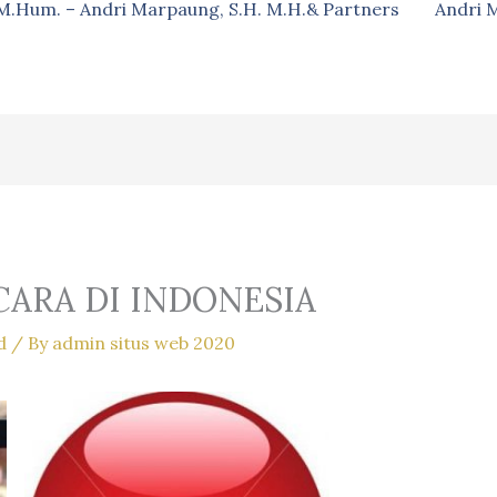
, M.Hum. – Andri Marpaung, S.H. M.H.& Partners
Andri 
ARA DI INDONESIA
d
/ By
admin situs web 2020