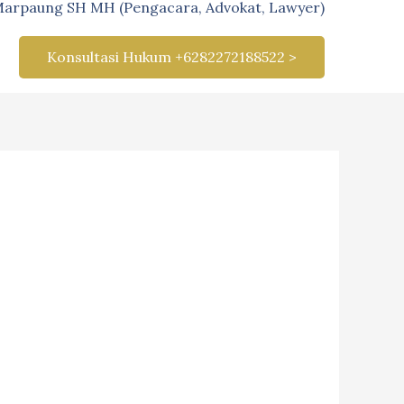
Marpaung SH MH (Pengacara, Advokat, Lawyer)
Konsultasi Hukum +6282272188522 >