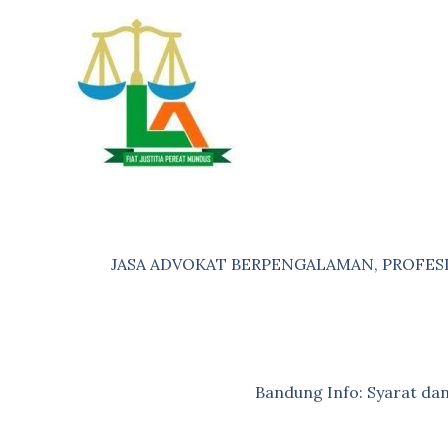
Skip
to
content
JASA ADVOKAT BERPENGALAMAN, PROFES
Bandung Info: Syarat d