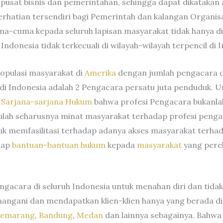
i pusat bisnis dan pemerintahan, sehingga dapat dikatakan
erhatian tersendiri bagi Pemerintah dan kalangan Organis
a-cuma kepada seluruh lapisan masyarakat tidak hanya d
Indonesia tidak terkecuali di wilayah-wilayah terpencil di 
opulasi masyarakat di
Amerika
dengan jumlah pengacara d
i Indonesia adalah 2 Pengacara persatu juta penduduk. Unt
a
Sarjana-sarjana Hukum
bahwa profesi Pengacara bukanl
itulah seharusnya minat masyarakat terhadap profesi pen
tuk memfasilitasi terhadap adanya akses masyarakat terhad
dap
bantuan-bantuan hukum
kepada
masyarakat
yang perek
pengacara di seluruh Indonesia untuk menahan diri dan tida
angani dan mendapatkan klien-klien hanya yang berada d
Semarang
,
Bandung
,
Medan
dan lainnya sebagainya. Bahwa d