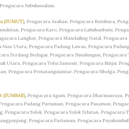
Pengacara Subulussalam.
ra (SUMUT)
,
Pengacara Asahan, Pengacara Batubara, Penga
ndutan, Pengacara Karo, Pengacara Labuhanbatu, Pengac
gacara Langkat, Pengacara Mandailing Natal, Pengacara N
a Nias Utara, Pengacara Padang Lawas, Pengacara Padan
cara Serdang Bedagai, Pengacara Simalungun, Pengacara T
li Utara, Pengacara Toba Samosir, Pengacara Binjai, Pen
n, Pengacara Pematangsiantar, Pengacara Sibolga, Penga
at (SUMBAR)
,
Pengacara Agam, Pengacara Dharmasraya, P
 Pengacara Padang Pariaman, Pengacara Pasaman, Pengac
ng, Pengacara Solok, Pengacara Solok Selatan, Pengacara T
angpanjang, Pengacara Pariaman, Pengacara Payakumbuh