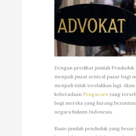
Dengan predikat jumlah Penduduk 
menjadi pusat sentral pasar bagi 
menjadi tidak terelakkan lagi. Aka
keberadaan
Pengacara
yang terseb
bagi mereka yang kurang beruntun
negara hukum Indonesia.
Rasio jumlah penduduk yang besar 