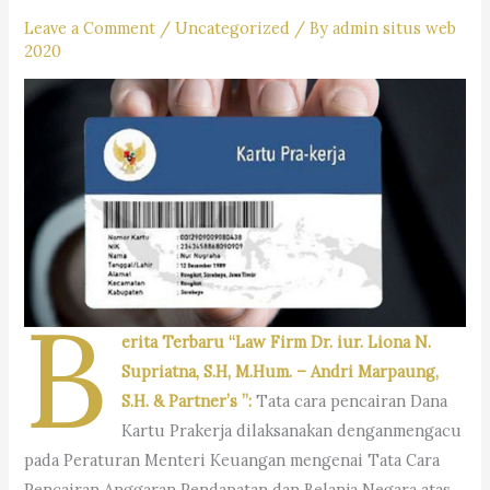
Leave a Comment
/
Uncategorized
/ By
admin situs web
2020
B
erita Terbaru “Law Firm Dr. iur. Liona N.
Supriatna, S.H, M.Hum. – Andri Marpaung,
S.H. & Partner’s ”:
Tata cara pencairan Dana
Kartu Prakerja dilaksanakan denganmengacu
pada Peraturan Menteri Keuangan mengenai Tata Cara
Pencairan Anggaran Pendapatan dan Belanja Negara atas