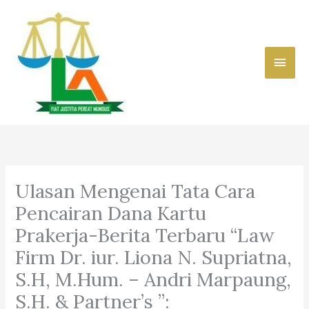
Skip
to
content
Main
Men
Ulasan Mengenai Tata Cara
Pencairan Dana Kartu
Prakerja-Berita Terbaru “Law
Firm Dr. iur. Liona N. Supriatna,
S.H, M.Hum. – Andri Marpaung,
S.H. & Partner’s ”: