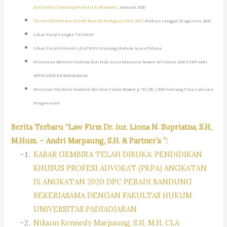
dari Sudut Pandang Praktisi & Akademis
, Januari 2020
“
Revisi KUHAP dan KUHP Masuk Prolegnas DPR 2013
“, diakses tanggal 28 Agustus 2020
Lihat Pasal 1 angka 5 KUHAP.
Lihat Pasal 6 Huruf c draf RUU tentang Hukum Acara Pidana.
Peraturan Menteri Hukum dan Hak Asasi Manusia Nomor 30 Tahun 2016 TENTANG
INTELIJEN KEIMIGRASIAN
Peratuan Direktur Jenderal Bea dan Cukai Nomor p-53/BC/2010 tentang Tata Laksana
Pengawasan
Berita Terbaru “Law Firm Dr. iur. Liona N. Supriatna, S.H,
M.Hum. – Andri Marpaung, S.H. & Partner’s ”:
KABAR GEMBIRA TELAH DIBUKA: PENDIDIKAN
KHUSUS PROFESI ADVOKAT (PKPA) ANGKATAN
IX ANGKATAN 2020 DPC PERADI BANDUNG
BEKERJASAMA DENGAN FAKULTAS HUKUM
UNIVERSITAS PADJADJARAN
Nikson Kennedy Marpaung, S.H, M.H, CLA