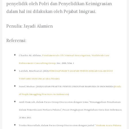
penyelidik oleh Polri dan Penyelidikan Keimigrasian
dalam hal ini dilakukan oleh Pejabat Imigrasi.
Penulis: Jayadi Alamien
Referensi:
Charles M. Alifano,
Fundamentals Of Criminal Investigation, Worldwide Law
Enforcement Consulting Group
, Inc, 2006, hlm. 1
Latifah, Marfuatul. (2013).
PENGHAPUSAN TAHAPAN PENYELIDIKAN DALAM RUU
TENTANG HUKUM ACARA PIDANA
Junef, Muhar. (2020) KAJIAN PRAKTIK PENYELUNDUPAN MANUSIA DI INDONESIA (
Study
of People Smuggling Practices in Indonesia
)
Andi Hamzah, dalam Focus Group Discussion dengan tema “Penangguhan Penahanan
dalam Pemeriksaan Perkara Pidana”, Pusat Pengkajian Pengolahan Data dan Informasi,
21 Mei 2013.
Teuku Nasrullah, dalam Focus Group Discussion dengan judul ”
Hukum Acara Pidana