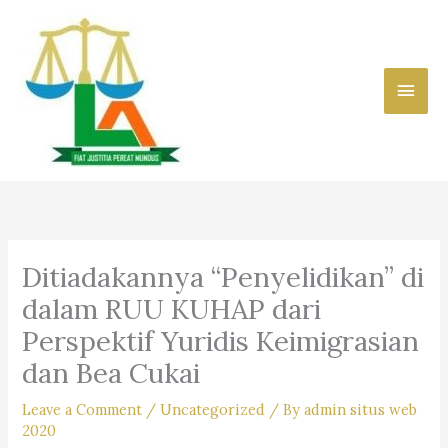
Skip
to
content
Main
Men
Ditiadakannya “Penyelidikan” di
dalam RUU KUHAP dari
Perspektif Yuridis Keimigrasian
dan Bea Cukai
Leave a Comment
/
Uncategorized
/ By
admin situs web
2020