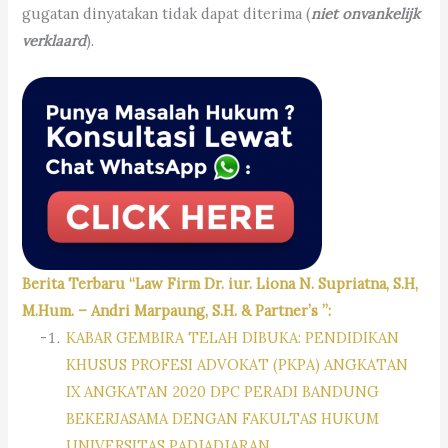
gugatan dinyatakan tidak dapat diterima (
niet onvankelijk
verklaard
).
Berita Terbaru “Law Firm Dr. iur. Liona N. Supriatna, S.H,
M.Hum. – Andri Marpaung, S.H. & Partner’s ”:
KABAR GEMBIRA TELAH DIBUKA: PENDIDIKAN
KHUSUS PROFESI ADVOKAT (PKPA) ANGKATAN
IX ANGKATAN 2020 DPC PERADI BANDUNG
BEKERJASAMA DENGAN FAKULTAS HUKUM
UNIVERSITAS PADJADJARAN