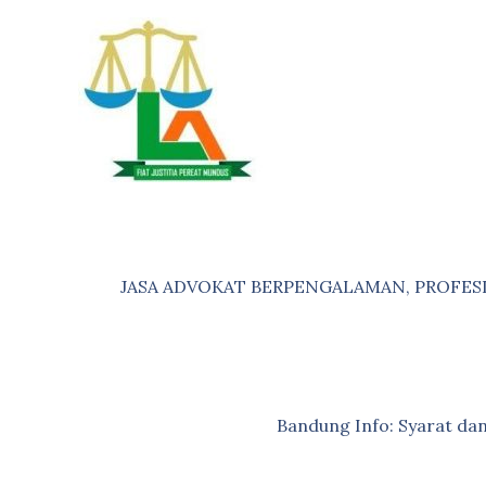
Skip
to
content
JASA ADVOKAT BERPENGALAMAN, PROFES
Bandung Info: Syarat d