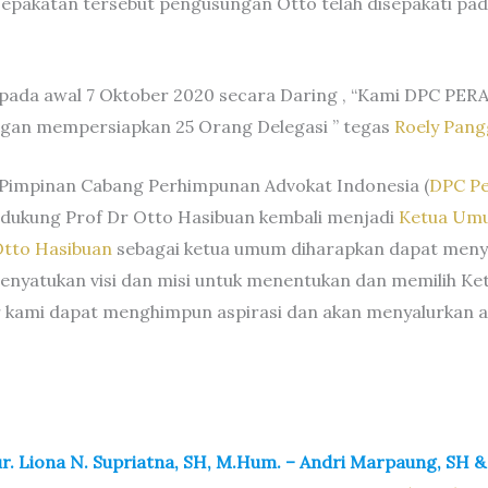
sepakatan tersebut pengusungan Otto telah disepakati p
 pada awal 7 Oktober 2020 secara Daring , “Kami DPC PER
gan mempersiapkan 25 Orang Delegasi ” tegas
Roely Pan
 Pimpinan Cabang Perhimpunan Advokat Indonesia (
DPC Pe
ukung Prof Dr Otto Hasibuan kembali menjadi
Ketua Umu
tto Hasibuan
sebagai ketua umum diharapkan dapat meny
 menyatukan visi dan misi untuk menentukan dan memilih
r kami dapat menghimpun aspirasi dan akan menyalurkan asp
r. Liona N. Supriatna, SH, M.Hum. – Andri Marpaung, SH & 