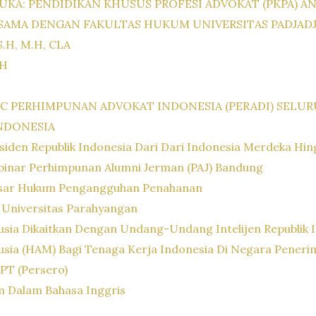
UKA: PENDIDIKAN KHUSUS PROFESI ADVOKAT (PKPA) A
SAMA DENGAN FAKULTAS HUKUM UNIVERSITAS PADJAD
.H, M.H, CLA
SH
PC PERHIMPUNAN ADVOKAT INDONESIA (PERADI) SELU
NDONESIA
esiden Republik Indonesia Dari Dari Indonesia Merdeka Hin
ebinar Perhimpunan Alumni Jerman (PAJ) Bandung
asar Hukum Pengangguhan Penahanan
 Universitas Parahyangan
usia Dikaitkan Dengan Undang-Undang Intelijen Republik 
usia (HAM) Bagi Tenaga Kerja Indonesia Di Negara Peneri
PT (Persero)
 Dalam Bahasa Inggris