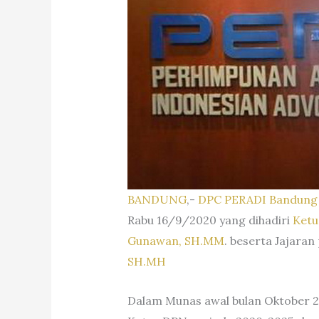
BANDUNG
,-
DPC PERADI Bandung
Rabu 16/9/2020 yang dihadiri
Ketu
Gunawan, SH.MM
. beserta Jajara
SH.MH
Dalam Munas awal bulan Oktober 2