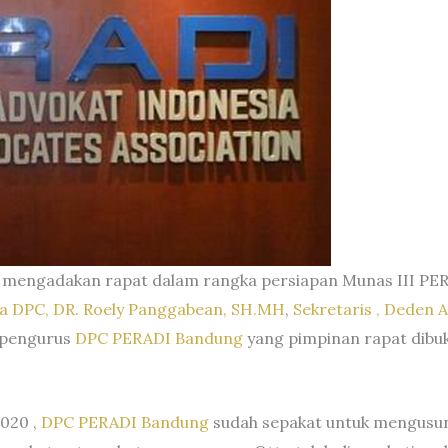
mengadakan rapat dalam rangka persiapan Munas III PE
a DPC, DR. Roely Panggabean, SH.MH
,
Sekretaris , Deden 
n pengurus
DPC PERADI Bandung
yang pimpinan rapat dibu
020 ,
DPC PERADI Bandung
sudah sepakat untuk mengusun