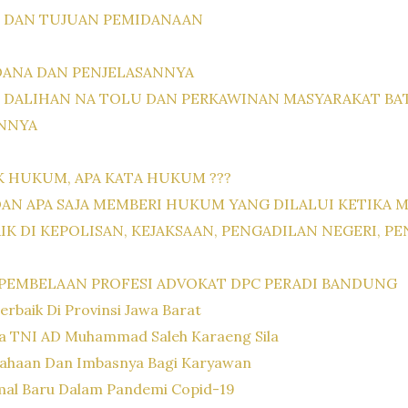
N DAN TUJUAN PEMIDANAAN
DANA DAN PENJELASANNYA
 DALIHAN NA TOLU DAN PERKAWINAN MASYARAKAT BAT
NNYA
 HUKUM, APA KATA HUKUM ???
A DAN APA SAJA MEMBERI HUKUM YANG DILALUI KETIK
IK DI KEPOLISAN, KEJAKSAAN, PENGADILAN NEGERI, P
PEMBELAAN PROFESI ADVOKAT DPC PERADI BANDUNG
rbaik Di Provinsi Jawa Barat
ta TNI AD Muhammad Saleh Karaeng Sila
sahaan Dan Imbasnya Bagi Karyawan
rmal Baru Dalam Pandemi Copid-19