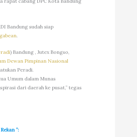
ada rapat cabang DPC Kota Bandung
ADI Bandung sudah siap
ggabean
.
radi
) Bandung , Jutex Bongso,
m Dewan Pimpinan Nasional
atukan Peradi.
 Ketua Umum dalam Munas
irasi dari daerah ke pusat,” tegas
Rekan ”: