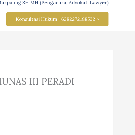
Marpaung SH MH (Pengacara, Advokat, Lawyer)
Konsultasi Hukum +6282272188522 >
NAS III PERADI