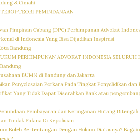
ndung & Cimahi
 TEROI-TEORI PEMINDANAAN
wan Pimpinan Cabang (DPC) Perhimpunan Advokat Indonesi
kenal di Indonesia Yang Bisa Dijadikan Inspirasi
Kota Bandung
HUKUM PERHIMPUNAN ADVOKAT INDONESIA SELURUH 
 Bandung
rusahaan BUMN di Bandung dan Jakarta
kan Penyelesaian Perkara Pada Tingkat Penyelidikan dan P
fikat Yang Tidak Dapat Diserahkan Bank atau pengemba
Penundaan Pembayaran dan Keringanan Hutang Ditengah 
n Tindak Pidana Di Kepolisian
um Boleh Bertentangan Dengan Hukum Diatasnya? Bagaima
esia?