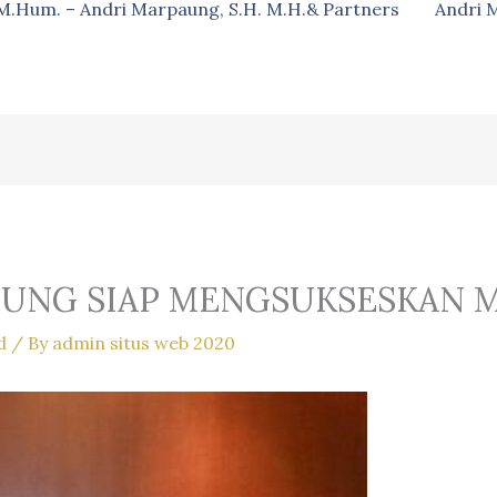
, M.Hum. – Andri Marpaung, S.H. M.H.& Partners
Andri 
UNG SIAP MENGSUKSESKAN MU
d
/ By
admin situs web 2020