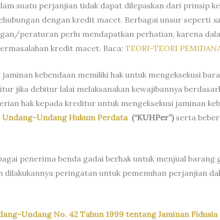
am suatu perjanjian tidak dapat dilepaskan dari prinsip 
sehubungan dengan kredit macet. Berbagai unsur seperti
sa
an/peraturan perlu mendapatkan perhatian, karena dal
ermasalahan kredit macet. Baca:
TEORI-TEORI PEMIDAN
jaminan kebendaan memiliki hak untuk mengeksekusi baran
ur jika debitur lalai melaksanakan kewajibannya berdasark
rian hak kepada kreditur untuk mengeksekusi jaminan keb
b Undang-Undang Hukum Perdata
(“KUHPer”)
serta bebe
ebagai penerima benda gadai berhak untuk menjual barang g
ah dilakukannya peringatan untuk pemenuhan perjanjian dal
ang-Undang No. 42 Tahun 1999 tentang Jaminan Fidusia