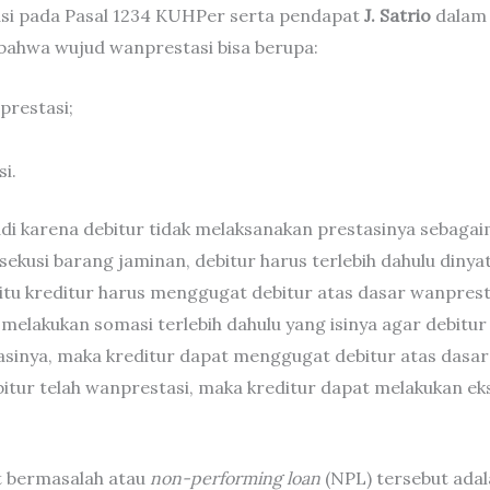
asi pada Pasal 1234 KUHPer serta pendapat
J. Satrio
dalam 
at bahwa wujud wanprestasi bisa berupa:
prestasi;
i.
jadi karena debitur tidak melaksanakan prestasinya sebaga
ekusi barang jaminan, debitur harus terlebih dahulu dinya
itu kreditur harus menggugat debitur atas dasar wanprest
melakukan somasi terlebih dahulu yang isinya agar debitu
asinya, maka kreditur dapat menggugat debitur atas dasa
ur telah wanprestasi, maka kreditur dapat melakukan ek
it bermasalah atau
non-performing loan
(NPL) tersebut adala