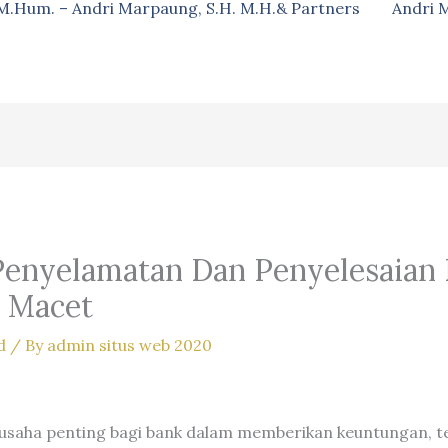
, M.Hum. – Andri Marpaung, S.H. M.H.& Partners
Andri 
Penyelamatan Dan Penyelesaian 
 Macet
d
/ By
admin situs web 2020
usaha penting bagi bank dalam memberikan keuntungan, te