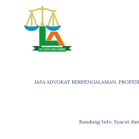
Skip
to
content
JASA ADVOKAT BERPENGALAMAN, PROFES
Bandung Info: Syarat d