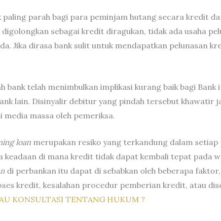
ling parah bagi para peminjam hutang secara kredit dari 
dit digolongkan sebagai kredit diragukan, tidak ada usaha p
da. Jika dirasa bank sulit untuk mendapatkan pelunasan kre
h bank telah menimbulkan implikasi kurang baik bagi Bank i
bank lain. Disinyalir debitur yang pindah tersebut khawati
i media massa oleh pemeriksa.
ing loan
merupakan resiko yang terkandung dalam setiap 
 keadaan di mana kredit tidak dapat kembali tepat pada w
an
di perbankan itu dapat di sebabkan oleh beberapa faktor,
oses kredit, kesalahan procedur pemberian kredit, atau dise
AU KONSULTASI TENTANG HUKUM ?