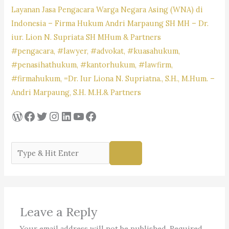
Layanan Jasa Pengacara Warga Negara Asing (WNA) di
Indonesia –
Firma Hukum Andri Marpaung SH MH – Dr.
iur. Lion N. Supriata SH MHum & Partners
#pengacara, #lawyer, #advokat, #kuasahukum,
#penasihathukum, #kantorhukum, #lawfirm,
#firmahukum, =Dr. Iur Liona N. Supriatna., S.H., M.Hum. –
Andri Marpaung, S.H. M.H.& Partners
WordPress
Facebook
Twitter
Instagram
LinkedIn
YouTube
Facebook
Leave a Reply
Your email address will not be published.
Required