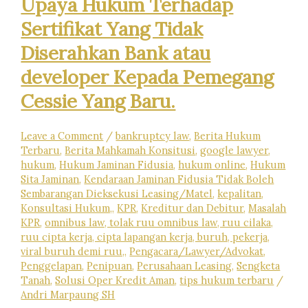
Upaya Hukum Terhadap
Pidana
Pada
Sertifikat Yang Tidak
Tingkat
Penyelidikan
Diserahkan Bank atau
dan
developer Kepada Pemegang
Penyidikan
Dikepolisian
Cessie Yang Baru.
?
Leave a Comment
/
bankruptcy law
,
Berita Hukum
Terbaru
,
Berita Mahkamah Konsitusi
,
google lawyer
,
hukum
,
Hukum Jaminan Fidusia
,
hukum online
,
Hukum
Sita Jaminan
,
Kendaraan Jaminan Fidusia Tidak Boleh
Sembarangan Dieksekusi Leasing/Matel
,
kepalitan
,
Konsultasi Hukum,
,
KPR
,
Kreditur dan Debitur
,
Masalah
KPR
,
omnibus law, tolak ruu omnibus law, ruu cilaka,
ruu cipta kerja, cipta lapangan kerja, buruh, pekerja,
viral buruh demi ruu,
,
Pengacara/Lawyer/Advokat
,
Penggelapan
,
Penipuan
,
Perusahaan Leasing
,
Sengketa
Tanah
,
Solusi Oper Kredit Aman
,
tips hukum terbaru
/
Andri Marpaung SH