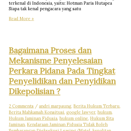
terkenal di Indonesia, yaitu: Hotman Paris Hutapea
Siapa tak kenal pengacara yang satu
8
Read More »
Pengacara
Batak
Paling
Terkenal
di
Bagaimana Proses dan
Indonesia
Yang
Mekanisme Penyelesaian
Bisa
Dijadikan
Perkara Pidana Pada Tingkat
Inspirasi
Penyelidikan dan Penyidikan
Dikepolisian ?
2 Comments
/
andri marpaung
,
Berita Hukum Terbaru
,
Berita Mahkamah Konsitusi
,
google lawyer
,
hukum
,
Hukum Jaminan Fidusia
,
hukum online
,
Hukum Sita
Jaminan
,
Kendaraan Jaminan Fidusia Tidak Boleh
Sembarangan Dieksekusi Leasing/Matel
,
kepalitan
,