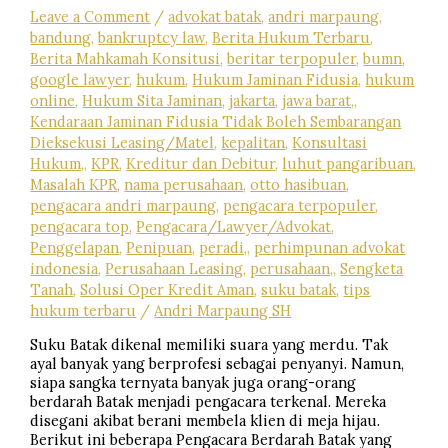
Leave a Comment
/
advokat batak
,
andri marpaung
,
bandung
,
bankruptcy law
,
Berita Hukum Terbaru
,
Berita Mahkamah Konsitusi
,
beritar terpopuler
,
bumn
,
google lawyer
,
hukum
,
Hukum Jaminan Fidusia
,
hukum
online
,
Hukum Sita Jaminan
,
jakarta
,
jawa barat,
,
Kendaraan Jaminan Fidusia Tidak Boleh Sembarangan
Dieksekusi Leasing/Matel
,
kepalitan
,
Konsultasi
Hukum,
,
KPR
,
Kreditur dan Debitur
,
luhut pangaribuan
,
Masalah KPR
,
nama perusahaan
,
otto hasibuan
,
pengacara andri marpaung
,
pengacara terpopuler
,
pengacara top
,
Pengacara/Lawyer/Advokat
,
Penggelapan
,
Penipuan
,
peradi,
,
perhimpunan advokat
indonesia
,
Perusahaan Leasing
,
perusahaan,
,
Sengketa
Tanah
,
Solusi Oper Kredit Aman
,
suku batak
,
tips
hukum terbaru
/
Andri Marpaung SH
Suku Batak dikenal memiliki suara yang merdu. Tak
ayal banyak yang berprofesi sebagai penyanyi. Namun,
siapa sangka ternyata banyak juga orang-orang
berdarah Batak menjadi pengacara terkenal. Mereka
disegani akibat berani membela klien di meja hijau.
Berikut ini beberapa Pengacara Berdarah Batak yang