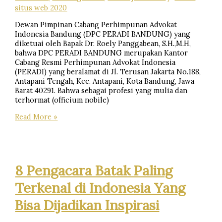
situs web 2020
NEGERI,
PENGADILAN
Dewan Pimpinan Cabang Perhimpunan Advokat
TINGGI
Indonesia Bandung (DPC PERADI BANDUNG) yang
DAN
diketuai oleh Bapak Dr. Roely Panggabean, S.H.,M.H,
MAHKAMAH
bahwa DPC PERADI BANDUNG merupakan Kantor
AGUNG
Cabang Resmi Perhimpunan Advokat Indonesia
(PERADI) yang beralamat di Jl. Terusan Jakarta No.188,
Antapani Tengah, Kec. Antapani, Kota Bandung, Jawa
Barat 40291. Bahwa sebagai profesi yang mulia dan
terhormat (officium nobile)
BIDANG
Read More »
PERLINDUNGAN
&
PEMBELAAN
PROFESI
ADVOKAT
8 Pengacara Batak Paling
DPC
PERADI
Terkenal di Indonesia Yang
BANDUNG
Bisa Dijadikan Inspirasi