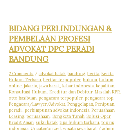
SAJA
HAK
–
HAK
ANDA
BIDANG PERLINDUNGAN &
DAN
APA
PEMBELAAN PROFESI
SAJA
PROSES
ADVOKAT DPC PERADI
HUKUM
BANDUNG
YANG
DILALUI
KETIKA
2 Comments
/
advokat batak
,
bandung
,
berita
,
Berita
MENGHADAPI
MASALAH
Hukum Terbaru
,
beritar terpopuler
,
hukum
,
hukum
HUKUM
online
,
jakarta
,
jawa barat,
,
kabar indonesia
,
kepalitan
,
DALAM
Konsultasi Hukum,
,
Kreditur dan Debitur
,
Masalah KPR
,
PERKARA
otto hasibuan
,
pengacara terpopuler
,
pengacara top
,
PIDANA
Pengacara/Lawyer/Advokat
,
Penggelapan
,
Penipuan
,
BAIK
peradi,
,
perhimpunan advokat indonesia
,
Perusahaan
DI
Leasing
,
perusahaan,
,
Sengketa Tanah
,
Solusi Oper
KEPOLISAN,
Kredit Aman
,
suku batak
,
tips hukum terbaru
,
touris
KEJAKSAAN,
indonesia
,
Uncategorized
,
wisata jawa barat
/
admin
PENGADILAN