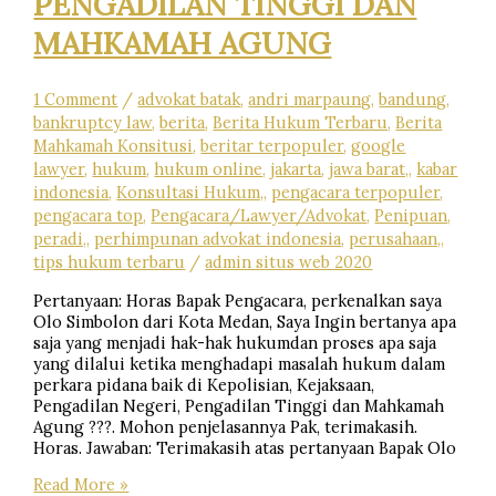
PENGADILAN TINGGI DAN
MAHKAMAH AGUNG
1 Comment
/
advokat batak
,
andri marpaung
,
bandung
,
bankruptcy law
,
berita
,
Berita Hukum Terbaru
,
Berita
Mahkamah Konsitusi
,
beritar terpopuler
,
google
lawyer
,
hukum
,
hukum online
,
jakarta
,
jawa barat,
,
kabar
indonesia
,
Konsultasi Hukum,
,
pengacara terpopuler
,
pengacara top
,
Pengacara/Lawyer/Advokat
,
Penipuan
,
peradi,
,
perhimpunan advokat indonesia
,
perusahaan,
,
tips hukum terbaru
/
admin situs web 2020
Pertanyaan: Horas Bapak Pengacara, perkenalkan saya
Olo Simbolon dari Kota Medan, Saya Ingin bertanya apa
saja yang menjadi hak-hak hukumdan proses apa saja
yang dilalui ketika menghadapi masalah hukum dalam
perkara pidana baik di Kepolisian, Kejaksaan,
Pengadilan Negeri, Pengadilan Tinggi dan Mahkamah
Agung ???. Mohon penjelasannya Pak, terimakasih.
Horas. Jawaban: Terimakasih atas pertanyaan Bapak Olo
APA
Read More »