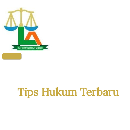
Skip
to
content
Main
Menu
Tips Hukum Terbaru