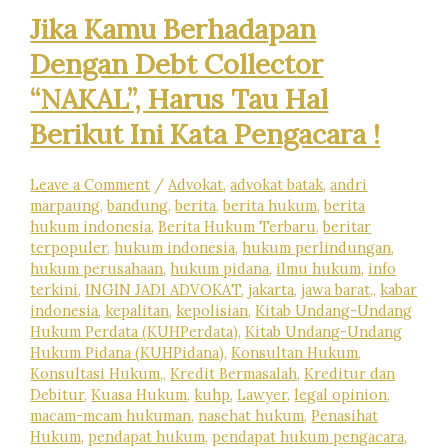
Jika Kamu Berhadapan
Dengan Debt Collector
“NAKAL”, Harus Tau Hal
Berikut Ini Kata Pengacara !
Leave a Comment
/
Advokat
,
advokat batak
,
andri
marpaung
,
bandung
,
berita
,
berita hukum
,
berita
hukum indonesia
,
Berita Hukum Terbaru
,
beritar
terpopuler
,
hukum indonesia
,
hukum perlindungan
,
hukum perusahaan
,
hukum pidana
,
ilmu hukum
,
info
terkini
,
INGIN JADI ADVOKAT
,
jakarta
,
jawa barat,
,
kabar
indonesia
,
kepalitan
,
kepolisian
,
Kitab Undang-Undang
Hukum Perdata (KUHPerdata)
,
Kitab Undang-Undang
Hukum Pidana (KUHPidana)
,
Konsultan Hukum
,
Konsultasi Hukum,
,
Kredit Bermasalah
,
Kreditur dan
Debitur
,
Kuasa Hukum
,
kuhp
,
Lawyer
,
legal opinion
,
macam-mcam hukuman
,
nasehat hukum
,
Penasihat
Hukum
,
pendapat hukum
,
pendapat hukum pengacara
,