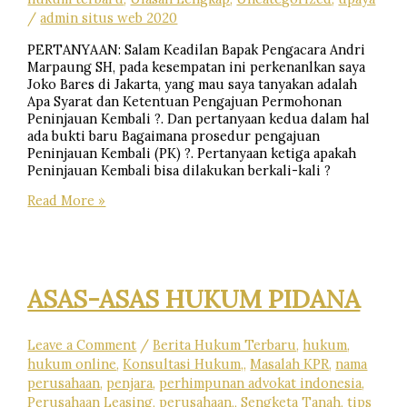
/
admin situs web 2020
PERTANYAAN: Salam Keadilan Bapak Pengacara Andri
Marpaung SH, pada kesempatan ini perkenanlkan saya
Joko Bares di Jakarta, yang mau saya tanyakan adalah
Apa Syarat dan Ketentuan Pengajuan Permohonan
Peninjauan Kembali ?. Dan pertanyaan kedua dalam hal
ada bukti baru Bagaimana prosedur pengajuan
Peninjauan Kembali (PK) ?. Pertanyaan ketiga apakah
Peninjauan Kembali bisa dilakukan berkali-kali ?
ULASAN
Read More »
LENGKAP
MENGENAI
PENINJAUAN
KEMBALI
(request
ASAS-ASAS HUKUM PIDANA
civil)
Leave a Comment
/
Berita Hukum Terbaru
,
hukum
,
hukum online
,
Konsultasi Hukum,
,
Masalah KPR
,
nama
perusahaan
,
penjara
,
perhimpunan advokat indonesia
,
Perusahaan Leasing
,
perusahaan,
,
Sengketa Tanah
,
tips