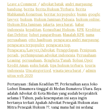
Leave a Comment
/
advokat batak
,
andri marpaung
,
bandung
,
berita
,
Berita Hukum Terbaru
,
Berita
Mahkamah Konsitusi
,
beritar terpopuler
,
bumn
,
google
lawyer
,
hukum
,
Hukum Jaminan Fidusia
,
hukum online
,
Hukum Sita Jaminan
,
jakarta
,
jawa barat,
,
kabar
indonesia
,
kepalitan
,
Konsultasi Hukum,
,
KPR
,
Kreditur
dan Debitur
,
luhut pangaribuan
,
Masalah KPR
,
nama
perusahaan
,
otto hasibuan
,
pengacara andri marpaung
,
pengacara terpopuler
,
pengacara top
,
Pengacara/Lawyer/Advokat
,
Penggelapan
,
Penipuan
,
peradi,
,
perhimpunan advokat indonesia
,
Perusahaan
Leasing
,
perusahaan,
,
Sengketa Tanah
,
Solusi Oper
Kredit Aman
,
suku batak
,
tips hukum terbaru
,
touris
indonesia
,
Uncategorized
,
wisata jawa barat
/
admin
situs web 2020
Pertanyaan : Salam Keadilan !!!!!, Perkenalkan saya Joko
Luhut Simamora tinggal di Medan Sumatera Utara. Saya
adalah Advokat di Kota Medan yang sudah berpraktek
selama 1 Tahun, pada kesempatan ini saya ingin
bertanya terkait Apakah Advokat Penegak Hukum atau
Mitra Penegak Hukum ??, yang mana hal ini sedang