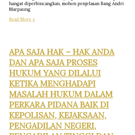
hangat diperbincangkan, mohon penjelasan Bang Andri
Marpaung
ADVOKAT
Read More »
ADALAH
PENEGAK
HUKUM,
APA
KATA
APA SAJA HAK – HAK ANDA
HUKUM
???
DAN APA SAJA PROSES
HUKUM YANG DILALUI
KETIKA MENGHADAPI
MASALAH HUKUM DALAM
PERKARA PIDANA BAIK DI
KEPOLISAN, KEJAKSAAN,
PENGADILAN NEGERI,