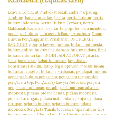
Leave a Comment
/
advokat batak
,
andri marpaung
,
bandung
,
bankruptcy law
,
berita
,
berita hukum
,
berita
hukum indonesia
,
Berita Hukum Terbaru
,
Berita
Mahkamah Konsitusi
,
beritar terpopuler
,
cara membuat
pendapat hukum
,
cara mendirikan perusahaan
,
Dasar
Hukum Pengangguhan Penahanan
,
DPC PERADI
BANDUNG
,
google lawyer
,
hukum
,
hukum indonesia
,
hukum online
,
hukum perusahaan
,
hukum pidana
,
ilmu
hukum
,
info terkini
,
INGIN JADI ADVOKAT
,
jakarta
,
jaksa
,
jawa barat,
,
kabar indonesia
,
kepolisian
,
Konsultasi Hukum,
,
kuhp
,
legal opinion
,
macam-mcam
hukuman
,
nasehat hukum
,
penahanan
,
pendapat hukum
,
pendapat hukum pengacara
,
pengacara terpopuler
,
pengacara top
,
Pengacara/Lawyer/Advokat
,
penjara
,
penjelasan hukuman
,
peradi,
,
perhimpunan advokat
indonesia
,
pidana
,
pidana denda
,
pidana indonesia
,
pidana kurungan
,
pidana mati
,
pidana penjara
,
pidana
tutupan
,
sejarah hukum
,
sejarah hukum pidana
indonesia
,
Sengketa Tanah
,
terdakwa
,
tips hukum
,
tips
hukum terbaru
,
Ulasan Lengkap
,
Uncategorized
,
upaya