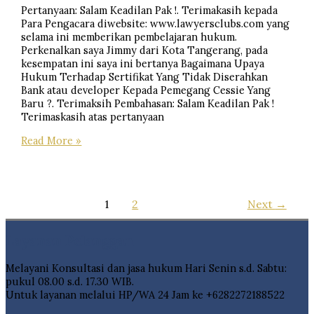
Pertanyaan: Salam Keadilan Pak !. Terimakasih kepada
Para Pengacara diwebsite: www.lawyersclubs.com yang
selama ini memberikan pembelajaran hukum.
Perkenalkan saya Jimmy dari Kota Tangerang, pada
kesempatan ini saya ini bertanya Bagaimana Upaya
Hukum Terhadap Sertifikat Yang Tidak Diserahkan
Bank atau developer Kepada Pemegang Cessie Yang
Baru ?. Terimaksih Pembahasan: Salam Keadilan Pak !
Terimaskasih atas pertanyaan
Upaya
Read More »
Hukum
Terhadap
Sertifikat
Yang
1
2
Next
→
Tidak
Diserahkan
Bank
Layanan Pelanggan
atau
developer
Melayani Konsultasi dan jasa hukum Hari Senin s.d. Sabtu:
Kepada
pukul 08.00 s.d. 17.30 WIB.
Pemegang
Untuk layanan melalui HP/WA 24 Jam ke +6282272188522
Cessie
Yang