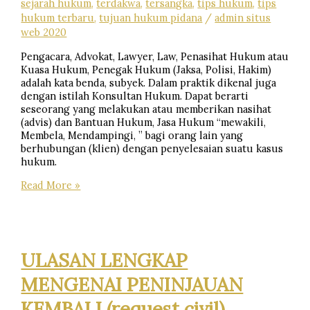
sejarah hukum
,
terdakwa
,
tersangka
,
tips hukum
,
tips
hukum terbaru
,
tujuan hukum pidana
/
admin situs
web 2020
Pengacara, Advokat, Lawyer, Law, Penasihat Hukum atau
Kuasa Hukum, Penegak Hukum (Jaksa, Polisi, Hakim)
adalah kata benda, subyek. Dalam praktik dikenal juga
dengan istilah Konsultan Hukum. Dapat berarti
seseorang yang melakukan atau memberikan nasihat
(advis) dan Bantuan Hukum, Jasa Hukum “mewakili,
Membela, Mendampingi, ” bagi orang lain yang
berhubungan (klien) dengan penyelesaian suatu kasus
hukum.
Advokat-
Read More »
Penasihat
Hukum-
Konsultan
Hukum-
Pengacara-
ULASAN LENGKAP
Kuasa
Hukum
MENGENAI PENINJAUAN
KEMBALI (request civil)