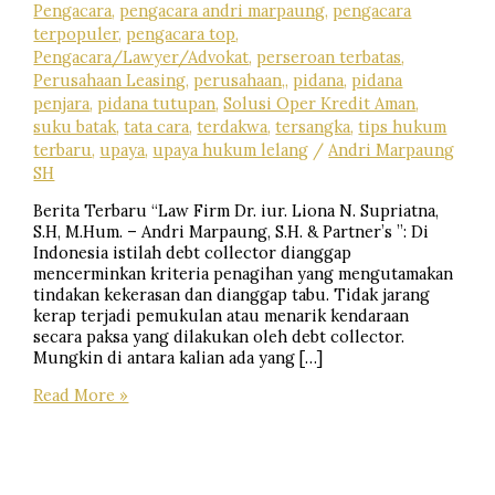
Pengacara
,
pengacara andri marpaung
,
pengacara
terpopuler
,
pengacara top
,
Pengacara/Lawyer/Advokat
,
perseroan terbatas
,
Perusahaan Leasing
,
perusahaan,
,
pidana
,
pidana
penjara
,
pidana tutupan
,
Solusi Oper Kredit Aman
,
suku batak
,
tata cara
,
terdakwa
,
tersangka
,
tips hukum
terbaru
,
upaya
,
upaya hukum lelang
/
Andri Marpaung
SH
Berita Terbaru “Law Firm Dr. iur. Liona N. Supriatna,
S.H, M.Hum. – Andri Marpaung, S.H. & Partner’s ”: Di
Indonesia istilah debt collector dianggap
mencerminkan kriteria penagihan yang mengutamakan
tindakan kekerasan dan dianggap tabu. Tidak jarang
kerap terjadi pemukulan atau menarik kendaraan
secara paksa yang dilakukan oleh debt collector.
Mungkin di antara kalian ada yang […]
Jika
Read More »
Kamu
Berhadapan
Dengan
Debt