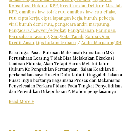
Konsultasi Hukum,
,
KPR
,
Kreditur dan Debitur
,
Masalah
KPR
,
omnibus law, tolak ruu omnibus law, ruu cilaka,
ruu cipta kerja, cipta lapangan kerja, buruh, pekerja,
viral buruh demi ruu,
,
pengacara andri marpaung
,
Pengacara/Lawyer/Advokat
,
Penggelapan
,
Penipuan
,
Perusahaan Leasing
,
Sengketa Tanah
,
Solusi Oper
Kredit Aman
,
tips hukum terbaru
/
Andri Marpaung SH
Baca Juga: Pasca Putusan Mahkamah Konsitusi (MK),
Perusahaan Leasing Tidak Bisa Melakukan Eksekusi
Jaminan Fidusia, Akan Tetapi Harus Melalui Jalur
Hukum Ke Pengadilan Pertanyaan : Salam Keadilan !!!!!,
perkenalkan saya Husein Didu Luhut tinggal di Jakarta
Pusat ingin bertanya Bagaimana Proses dan Mekanisme
Penyelesaian Perkara Pidana Pada Tingkat Penyelidikan
dan Penyidikan Dikepolisian ?. Mohon penjelasannya
Bagaimana
Read More »
Proses
dan
Mekanisme
Penyelesaian
Perkara