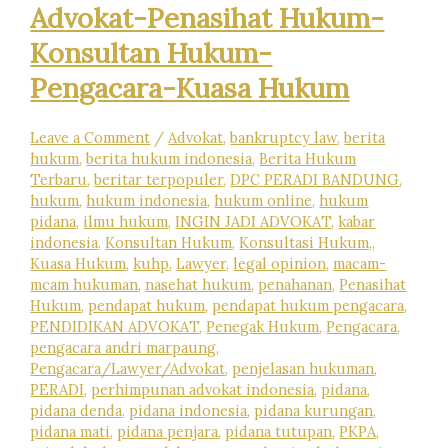
Collector
Advokat-Penasihat Hukum-
“NAKAL”,
Harus
Konsultan Hukum-
Tau
Hal
Pengacara-Kuasa Hukum
Berikut
Ini
Kata
Leave a Comment
/
Advokat
,
bankruptcy law
,
berita
Pengacara
hukum
,
berita hukum indonesia
,
Berita Hukum
!
Terbaru
,
beritar terpopuler
,
DPC PERADI BANDUNG
,
hukum
,
hukum indonesia
,
hukum online
,
hukum
pidana
,
ilmu hukum
,
INGIN JADI ADVOKAT
,
kabar
indonesia
,
Konsultan Hukum
,
Konsultasi Hukum,
,
Kuasa Hukum
,
kuhp
,
Lawyer
,
legal opinion
,
macam-
mcam hukuman
,
nasehat hukum
,
penahanan
,
Penasihat
Hukum
,
pendapat hukum
,
pendapat hukum pengacara
,
PENDIDIKAN ADVOKAT
,
Penegak Hukum
,
Pengacara
,
pengacara andri marpaung
,
Pengacara/Lawyer/Advokat
,
penjelasan hukuman
,
PERADI
,
perhimpunan advokat indonesia
,
pidana
,
pidana denda
,
pidana indonesia
,
pidana kurungan
,
pidana mati
,
pidana penjara
,
pidana tutupan
,
PKPA
,