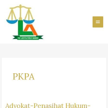
Skip
to
content
Main
Men
PKPA
Advokat-Penasihat Hukum-