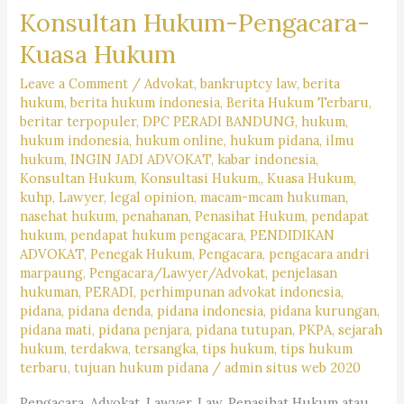
Konsultan Hukum-Pengacara-
Kuasa Hukum
Leave a Comment
/
Advokat
,
bankruptcy law
,
berita
hukum
,
berita hukum indonesia
,
Berita Hukum Terbaru
,
beritar terpopuler
,
DPC PERADI BANDUNG
,
hukum
,
hukum indonesia
,
hukum online
,
hukum pidana
,
ilmu
hukum
,
INGIN JADI ADVOKAT
,
kabar indonesia
,
Konsultan Hukum
,
Konsultasi Hukum,
,
Kuasa Hukum
,
kuhp
,
Lawyer
,
legal opinion
,
macam-mcam hukuman
,
nasehat hukum
,
penahanan
,
Penasihat Hukum
,
pendapat
hukum
,
pendapat hukum pengacara
,
PENDIDIKAN
ADVOKAT
,
Penegak Hukum
,
Pengacara
,
pengacara andri
marpaung
,
Pengacara/Lawyer/Advokat
,
penjelasan
hukuman
,
PERADI
,
perhimpunan advokat indonesia
,
pidana
,
pidana denda
,
pidana indonesia
,
pidana kurungan
,
pidana mati
,
pidana penjara
,
pidana tutupan
,
PKPA
,
sejarah
hukum
,
terdakwa
,
tersangka
,
tips hukum
,
tips hukum
terbaru
,
tujuan hukum pidana
/
admin situs web 2020
Pengacara, Advokat, Lawyer, Law, Penasihat Hukum atau