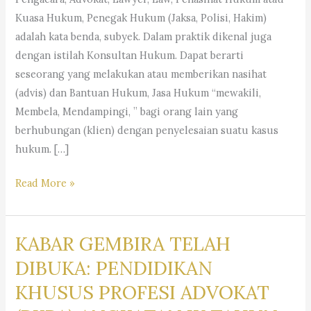
Kuasa Hukum, Penegak Hukum (Jaksa, Polisi, Hakim)
adalah kata benda, subyek. Dalam praktik dikenal juga
dengan istilah Konsultan Hukum. Dapat berarti
seseorang yang melakukan atau memberikan nasihat
(advis) dan Bantuan Hukum, Jasa Hukum “mewakili,
Membela, Mendampingi, ” bagi orang lain yang
berhubungan (klien) dengan penyelesaian suatu kasus
hukum. […]
Advokat-
Read More »
Penasihat
Hukum-
KABAR GEMBIRA TELAH
Konsultan
Hukum-
DIBUKA: PENDIDIKAN
Pengacara-
KHUSUS PROFESI ADVOKAT
Kuasa