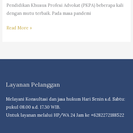
Pendidikan Khusus Profesi Advokat (PKPA) beberapa kali
dengan mutu terbaik. Pada masa pandemi
KABAR
Read More »
GEMBIRA
TELAH
DIBUKA:
PENDIDIKAN
KHUSUS
PROFESI
Layanan Pelanggan
ADVOKAT
(PKPA)
Melayani Konsultasi dan jasa hukum Hari Senin s.d. Sabtu:
ANGKATAN
pukul 08.00 s.d. 17.30 WIB.
IX
Untuk layanan melalui HP/WA 24 Jam ke +6282272188522
TAHUN
2020
DPC