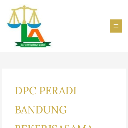
Skip
to
content
Main
Men
DPC PERADI
BANDUNG