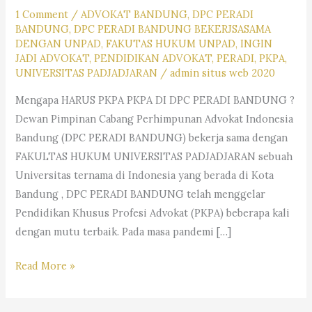
1 Comment
/
ADVOKAT BANDUNG
,
DPC PERADI
BANDUNG
,
DPC PERADI BANDUNG BEKERJSASAMA
DENGAN UNPAD
,
FAKUTAS HUKUM UNPAD
,
INGIN
JADI ADVOKAT
,
PENDIDIKAN ADVOKAT
,
PERADI
,
PKPA
,
UNIVERSITAS PADJADJARAN
/
admin situs web 2020
Mengapa HARUS PKPA PKPA DI DPC PERADI BANDUNG ?
Dewan Pimpinan Cabang Perhimpunan Advokat Indonesia
Bandung (DPC PERADI BANDUNG) bekerja sama dengan
FAKULTAS HUKUM UNIVERSITAS PADJADJARAN sebuah
Universitas ternama di Indonesia yang berada di Kota
Bandung , DPC PERADI BANDUNG telah menggelar
Pendidikan Khusus Profesi Advokat (PKPA) beberapa kali
dengan mutu terbaik. Pada masa pandemi […]
KABAR
Read More »
GEMBIRA
TELAH