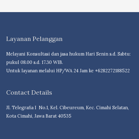
DIBUKA:
PENDIDIKAN
KHUSUS
PROFESI
Layanan Pelanggan
ADVOKAT
(PKPA)
Melayani Konsultasi dan jasa hukum Hari Senin s.d. Sabtu:
ANGKATAN
pukul 08.00 s.d. 17.30 WIB.
IX
Untuk layanan melalui HP/WA 24 Jam ke +6282272188522
TAHUN
2020
DPC
Contact Details
PERADI
BANDUNG
Jl. Telegrafia I No.1, Kel. Cibeureum, Kec. Cimahi Selatan,
BEKERJASAMA
Kota Cimahi, Jawa Barat 40535
DENGAN
FAKULTAS
HUKUM