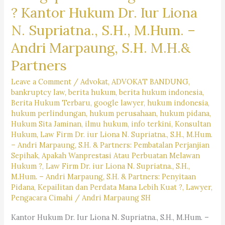
? Kantor Hukum Dr. Iur Liona
N. Supriatna., S.H., M.Hum. –
Andri Marpaung, S.H. M.H.&
Partners
Leave a Comment
/
Advokat
,
ADVOKAT BANDUNG
,
bankruptcy law
,
berita hukum
,
berita hukum indonesia
,
Berita Hukum Terbaru
,
google lawyer
,
hukum indonesia
,
hukum perlindungan
,
hukum perusahaan
,
hukum pidana
,
Hukum Sita Jaminan
,
ilmu hukum
,
info terkini
,
Konsultan
Hukum
,
Law Firm Dr. iur Liona N. Supriatna., S.H., M.Hum.
– Andri Marpaung, S.H. & Partners: Pembatalan Perjanjian
Sepihak, Apakah Wanprestasi Atau Perbuatan Melawan
Hukum ?
,
Law Firm Dr. iur Liona N. Supriatna., S.H.,
M.Hum. – Andri Marpaung, S.H. & Partners: Penyitaan
Pidana, Kepailitan dan Perdata Mana Lebih Kuat ?
,
Lawyer
,
Pengacara Cimahi
/
Andri Marpaung SH
Kantor Hukum Dr. Iur Liona N. Supriatna., S.H., M.Hum. –