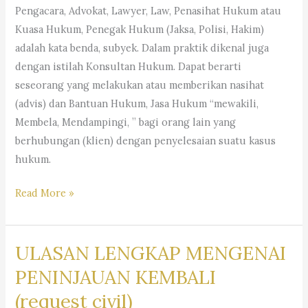
Pengacara, Advokat, Lawyer, Law, Penasihat Hukum atau
Kuasa Hukum, Penegak Hukum (Jaksa, Polisi, Hakim)
adalah kata benda, subyek. Dalam praktik dikenal juga
dengan istilah Konsultan Hukum. Dapat berarti
seseorang yang melakukan atau memberikan nasihat
(advis) dan Bantuan Hukum, Jasa Hukum “mewakili,
Membela, Mendampingi, ” bagi orang lain yang
berhubungan (klien) dengan penyelesaian suatu kasus
hukum.
Advokat-
Read More »
Penasihat
Hukum-
ULASAN LENGKAP MENGENAI
Konsultan
Hukum-
PENINJAUAN KEMBALI
Pengacara-
(request civil)
Kuasa