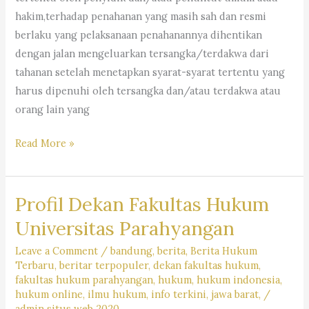
hakim,terhadap penahanan yang masih sah dan resmi
berlaku yang pelaksanaan penahanannya dihentikan
dengan jalan mengeluarkan tersangka/terdakwa dari
tahanan setelah menetapkan syarat-syarat tertentu yang
harus dipenuhi oleh tersangka dan/atau terdakwa atau
orang lain yang
Ulasan
Read More »
Lengkap
Mengenai
Profil Dekan Fakultas Hukum
Dasar
Hukum
Universitas Parahyangan
Pengangguhan
Leave a Comment
/
bandung
,
berita
,
Berita Hukum
Penahanan
Terbaru
,
beritar terpopuler
,
dekan fakultas hukum
,
fakultas hukum parahyangan
,
hukum
,
hukum indonesia
,
hukum online
,
ilmu hukum
,
info terkini
,
jawa barat,
/
admin situs web 2020