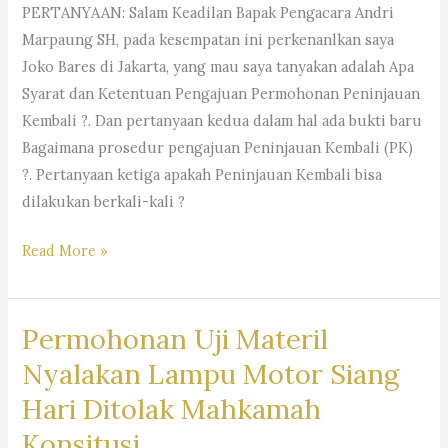
PERTANYAAN: Salam Keadilan Bapak Pengacara Andri
Marpaung SH, pada kesempatan ini perkenanlkan saya
Joko Bares di Jakarta, yang mau saya tanyakan adalah Apa
Syarat dan Ketentuan Pengajuan Permohonan Peninjauan
Kembali ?. Dan pertanyaan kedua dalam hal ada bukti baru
Bagaimana prosedur pengajuan Peninjauan Kembali (PK)
?. Pertanyaan ketiga apakah Peninjauan Kembali bisa
dilakukan berkali-kali ?
ULASAN
Read More »
LENGKAP
MENGENAI
Permohonan Uji Materil
PENINJAUAN
KEMBALI
Nyalakan Lampu Motor Siang
(request
Hari Ditolak Mahkamah
civil)
Konsitusi