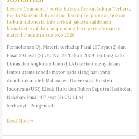
Leave a Comment
/
berita hukum
,
Berita Hukum Terbaru
,
Berita Mahkamah Konsitusi
,
beritar terpopuler
,
hukum
,
hukum indonesia
,
info terkini
,
jakarta
,
nahkamah
konsitusi
,
nyalakan lampu siang hari
,
permohonan uji
materil
/
admin situs web 2020
Permohonan Uji Materil terhadap Pasal 107 ayat (2) dan
Pasal 293 ayat (2) UU No. 22 Tahun 2009 tentang Lalu
Lintas dan Angkutan Jalan (LLAJ) terkait menyalakan
lampu utama sepeda motor pada siang hari yang
dimohonkan oleh Mahasiswa Universitas Kristen
Indonesia (UKI) Eliadi Hulu dan Ruben Saputra Hasiholan
Nababan. Pasal 107 ayat (2) UU LLAJ
berbunyi, “Pengemudi
Permohonan
Read More »
Uji
Materil