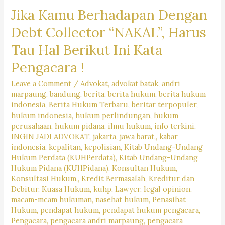
Jika Kamu Berhadapan Dengan
di
Kabupaten
Debt Collector “NAKAL”, Harus
Bandung
Tau Hal Berikut Ini Kata
Barat-
Pengacara !
Law
Firm
Leave a Comment
/
Advokat
,
advokat batak
,
andri
Dr.
marpaung
,
bandung
,
berita
,
berita hukum
,
berita hukum
indonesia
,
Berita Hukum Terbaru
,
beritar terpopuler
,
iur. Liona
hukum indonesia
,
hukum perlindungan
,
hukum
N.
perusahaan
,
hukum pidana
,
ilmu hukum
,
info terkini
,
Supriatna,
INGIN JADI ADVOKAT
,
jakarta
,
jawa barat,
,
kabar
S.H,
indonesia
,
kepalitan
,
kepolisian
,
Kitab Undang-Undang
Hukum Perdata (KUHPerdata)
,
Kitab Undang-Undang
M.Hum. –
Hukum Pidana (KUHPidana)
,
Konsultan Hukum
,
Andri
Konsultasi Hukum,
,
Kredit Bermasalah
,
Kreditur dan
Marpaung,
Debitur
,
Kuasa Hukum
,
kuhp
,
Lawyer
,
legal opinion
,
macam-mcam hukuman
,
nasehat hukum
,
Penasihat
S.H.
Hukum
,
pendapat hukum
,
pendapat hukum pengacara
,
M.H.
Pengacara
,
pengacara andri marpaung
,
pengacara