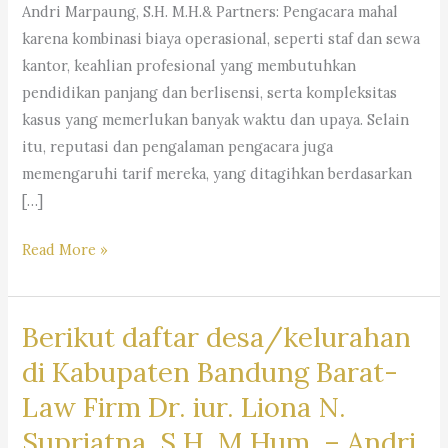
Andri Marpaung, S.H. M.H.& Partners: Pengacara mahal
karena kombinasi biaya operasional, seperti staf dan sewa
kantor, keahlian profesional yang membutuhkan
pendidikan panjang dan berlisensi, serta kompleksitas
kasus yang memerlukan banyak waktu dan upaya. Selain
itu, reputasi dan pengalaman pengacara juga
memengaruhi tarif mereka, yang ditagihkan berdasarkan
[…]
Mengapa
Read More »
Jasa
Pengacara
Berikut daftar desa/kelurahan
Mahal
?
di Kabupaten Bandung Barat-
Kantor
Law Firm Dr. iur. Liona N.
Hukum
Supriatna, S.H, M.Hum. – Andri
Dr.