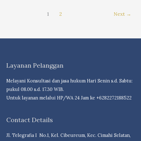
Asasi
Manusia
1
2
Next
→
(HAM)
Bagi
Tenaga
Kerja
Indonesia
Di
Layanan Pelanggan
Negara
Penerima
Melayani Konsultasi dan jasa hukum Hari Senin s.d. Sabtu:
Kerja
pukul 08.00 s.d. 17.30 WIB.
Untuk layanan melalui HP/WA 24 Jam ke +6282272188522
Contact Details
Jl. Telegrafia I No.1, Kel. Cibeureum, Kec. Cimahi Selatan,