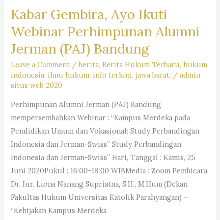
Kabar Gembira, Ayo Ikuti
Nyalakan
Lampu
Webinar Perhimpunan Alumni
Motor
Jerman (PAJ) Bandung
Siang
Hari
Leave a Comment
/
berita
,
Berita Hukum Terbaru
,
hukum
indonesia
,
ilmu hukum
,
info terkini
,
jawa barat,
/
admin
Ditolak
situs web 2020
Mahkamah
Konsitusi
Perhimpunan Alumni Jerman (PAJ) Bandung
mempersembahkan Webinar : “Kampus Merdeka pada
Pendidikan Umum dan Vokasional: Study Perbandingan
Indonesia dan Jerman-Swiss” Study Perbandingan
Indonesia dan Jerman-Swiss” Hari, Tanggal : Kamis, 25
Juni 2020Pukul : 16:00-18:00 WIBMedia : Zoom Pembicara:
Dr. Iur. Liona Nanang Supriatna, S.H., M.Hum (Dekan
Fakultas Hukum Universitas Katolik Parahyangan) –
“Kebijakan Kampus Merdeka