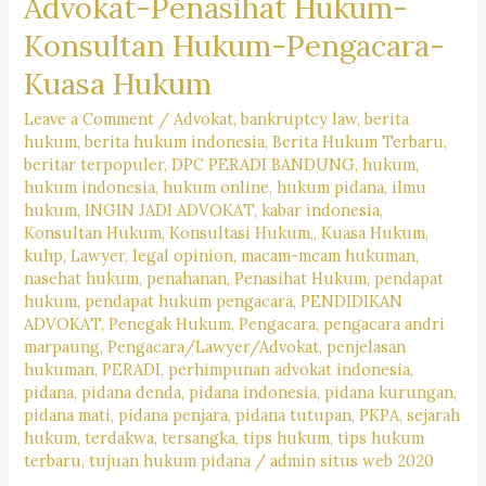
Advokat-Penasihat Hukum-
Debt
Konsultan Hukum-Pengacara-
Collector
Kuasa Hukum
“NAKAL”,
Harus
Leave a Comment
/
Advokat
,
bankruptcy law
,
berita
hukum
,
berita hukum indonesia
,
Berita Hukum Terbaru
,
Tau
beritar terpopuler
,
DPC PERADI BANDUNG
,
hukum
,
Hal
hukum indonesia
,
hukum online
,
hukum pidana
,
ilmu
Berikut
hukum
,
INGIN JADI ADVOKAT
,
kabar indonesia
,
Konsultan Hukum
,
Konsultasi Hukum,
,
Kuasa Hukum
,
Ini
kuhp
,
Lawyer
,
legal opinion
,
macam-mcam hukuman
,
Kata
nasehat hukum
,
penahanan
,
Penasihat Hukum
,
pendapat
Pengacara
hukum
,
pendapat hukum pengacara
,
PENDIDIKAN
!
ADVOKAT
,
Penegak Hukum
,
Pengacara
,
pengacara andri
marpaung
,
Pengacara/Lawyer/Advokat
,
penjelasan
hukuman
,
PERADI
,
perhimpunan advokat indonesia
,
pidana
,
pidana denda
,
pidana indonesia
,
pidana kurungan
,
pidana mati
,
pidana penjara
,
pidana tutupan
,
PKPA
,
sejarah
hukum
,
terdakwa
,
tersangka
,
tips hukum
,
tips hukum
terbaru
,
tujuan hukum pidana
/
admin situs web 2020