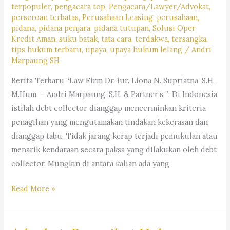
&
terpopuler
,
pengacara top
,
Pengacara/Lawyer/Advokat
,
Partner’s
perseroan terbatas
,
Perusahaan Leasing
,
perusahaan,
,
pidana
,
pidana penjara
,
pidana tutupan
,
Solusi Oper
Kredit Aman
,
suku batak
,
tata cara
,
terdakwa
,
tersangka
,
tips hukum terbaru
,
upaya
,
upaya hukum lelang
/
Andri
Marpaung SH
Berita Terbaru “Law Firm Dr. iur. Liona N. Supriatna, S.H,
M.Hum. – Andri Marpaung, S.H. & Partner’s ”: Di Indonesia
istilah debt collector dianggap mencerminkan kriteria
penagihan yang mengutamakan tindakan kekerasan dan
dianggap tabu. Tidak jarang kerap terjadi pemukulan atau
menarik kendaraan secara paksa yang dilakukan oleh debt
collector. Mungkin di antara kalian ada yang
Jika
Read More »
Kamu
Berhadapan
Dengan