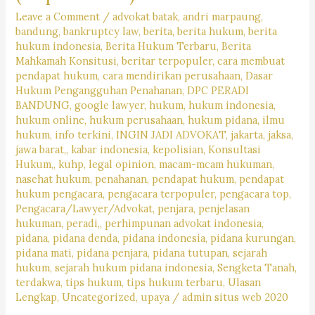
Hukum
Leave a Comment
/
advokat batak
,
andri marpaung
,
bandung
,
bankruptcy law
,
berita
,
berita hukum
,
berita
hukum indonesia
,
Berita Hukum Terbaru
,
Berita
Mahkamah Konsitusi
,
beritar terpopuler
,
cara membuat
pendapat hukum
,
cara mendirikan perusahaan
,
Dasar
Hukum Pengangguhan Penahanan
,
DPC PERADI
BANDUNG
,
google lawyer
,
hukum
,
hukum indonesia
,
hukum online
,
hukum perusahaan
,
hukum pidana
,
ilmu
hukum
,
info terkini
,
INGIN JADI ADVOKAT
,
jakarta
,
jaksa
,
jawa barat,
,
kabar indonesia
,
kepolisian
,
Konsultasi
Hukum,
,
kuhp
,
legal opinion
,
macam-mcam hukuman
,
nasehat hukum
,
penahanan
,
pendapat hukum
,
pendapat
hukum pengacara
,
pengacara terpopuler
,
pengacara top
,
Pengacara/Lawyer/Advokat
,
penjara
,
penjelasan
hukuman
,
peradi,
,
perhimpunan advokat indonesia
,
pidana
,
pidana denda
,
pidana indonesia
,
pidana kurungan
,
pidana mati
,
pidana penjara
,
pidana tutupan
,
sejarah
hukum
,
sejarah hukum pidana indonesia
,
Sengketa Tanah
,
terdakwa
,
tips hukum
,
tips hukum terbaru
,
Ulasan
Lengkap
,
Uncategorized
,
upaya
/
admin situs web 2020