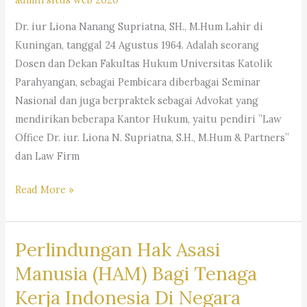
Dr. iur Liona Nanang Supriatna, SH., M.Hum Lahir di
Kuningan, tanggal 24 Agustus 1964. Adalah seorang
Dosen dan Dekan Fakultas Hukum Universitas Katolik
Parahyangan, sebagai Pembicara diberbagai Seminar
Nasional dan juga berpraktek sebagai Advokat yang
mendirikan beberapa Kantor Hukum, yaitu pendiri ”Law
Office Dr. iur. Liona N. Supriatna, S.H., M.Hum & Partners”
dan Law Firm
Profil
Read More »
Dekan
Fakultas
Perlindungan Hak Asasi
Hukum
Universitas
Manusia (HAM) Bagi Tenaga
Parahyangan
Kerja Indonesia Di Negara