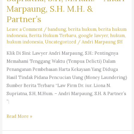
Iur
Marpaung, S.H. M.H. &
Liona
Partner’s
N.
Leave a Comment
/
bandung
,
berita hukum
,
berita hukum
Supriatna.,
indonesia
,
Berita Hukum Terbaru
,
google lawyer
,
hukum
,
S.H.,
hukum indonesia
,
Uncategorized
/
Andri Marpaung SH
M.Hum.
Klik Di Sini: Lawyer Andri Marpaung, S.H.: Pentingnya
–
Memahami Tenggang Waktu (Tempus Delicti) Dalam
Andri
Penanganan Pembebasan Harta Kekayaan Yang Diduga
Marpaung,
Hasil Tindak Pidana Pencucian Uang (Money Laundering)
S.H.
Sumber Berita Terbaru “Law Firm Dr. iur. Liona N.
M.H.&
Supriatna, S.H, M.Hum. – Andri Marpaung, S.H. & Partner’s
Partners
”:
Berikut
Read More »
daftar
desa/kelurahan