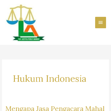
Skip
to
content
Main
Men
Hukum Indonesia
Mengapa Jasa Pengacara Mahal