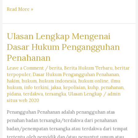
Kabar
Read More »
Gembira,
Ayo
Ulasan Lengkap Mengenai
Ikuti
Webinar
Dasar Hukum Pengangguhan
Perhimpunan
Penahanan
Alumni
Jerman
Leave a Comment
/
berita
,
Berita Hukum Terbaru
,
beritar
terpopuler
,
Dasar Hukum Pengangguhan Penahanan
,
(PAJ)
hakim
,
hukum
,
hukum indonesia
,
hukum online
,
ilmu
Bandung
hukum
,
info terkini
,
jaksa
,
kepolisian
,
kuhp
,
penahanan
,
pidana
,
terdakwa
,
tersangka
,
Ulasan Lengkap
/
admin
situs web 2020
Penangguhan Penahanan adalah penangguhan atas
penahan badan tersangka/terdakwa dari penahanan
badan/penempatan tersangka atau terdakwa dari tempat
tertentu oleh penyidik dan/atau penuntut umum atau