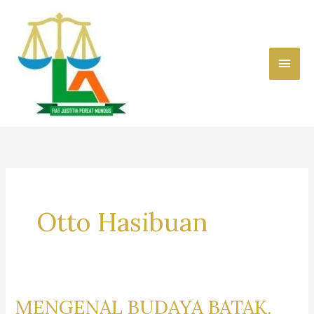
Skip
to
content
Main
Men
Otto Hasibuan
MENGENAL BUDAYA BATAK,