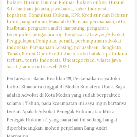
SERTA
hukum
,
Hukum Jaminan Fidusia
,
hukum online
,
Hukum
TATA
Sita Jaminan
,
jakarta
,
jawa barat,
,
kabar indonesia
,
kepalitan
,
Konsultasi Hukum,
,
KPR
,
Kreditur dan Debitur
,
CARA
luhut pangaribuan
,
Masalah KPR
,
nama perusahaan
,
otto
PELAKSANAAN
hasibuan
,
pengacara andri marpaung
,
pengacara
PERKAWINANNYA
terpopuler
,
pengacara top
,
Pengacara/Lawyer/Advokat
,
Penggelapan
,
Penipuan
,
peradi,
,
perhimpunan advokat
indonesia
,
Perusahaan Leasing
,
perusahaan,
,
Sengketa
Tanah
,
Solusi Oper Kredit Aman
,
suku batak
,
tips hukum
terbaru
,
touris indonesia
,
Uncategorized
,
wisata jawa
barat
/
admin situs web 2020
Pertanyaan : Salam Keadilan !!!!!, Perkenalkan saya Joko
Luhut Simamora tinggal di Medan Sumatera Utara. Saya
adalah Advokat di Kota Medan yang sudah berpraktek
selama 1 Tahun, pada kesempatan ini saya ingin bertanya
terkait Apakah Advokat Penegak Hukum atau Mitra
Penegak Hukum ??, yang mana hal ini sedang hangat
diperbincangkan, mohon penjelasan Bang Andri
Marpaung