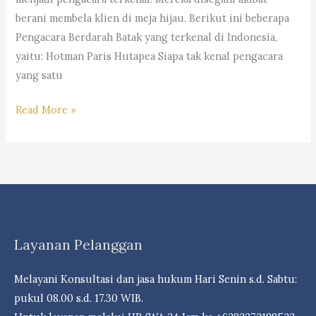
berani membela klien di meja hijau. Berikut ini beberapa
Pengacara Berdarah Batak yang terkenal di Indonesia,
yaitu: Hotman Paris Hutapea Siapa tak kenal pengacara
yang satu
8
Read More »
Pengacara
Batak
Paling
Terkenal
di
Indonesia
Layanan Pelanggan
Yang
Bisa
Melayani Konsultasi dan jasa hukum Hari Senin s.d. Sabtu:
Dijadikan
pukul 08.00 s.d. 17.30 WIB.
Inspirasi