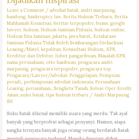
DPC
PERADI
Leave a Comment
/
advokat batak
,
andri marpaung
,
bandung
,
bankruptcy law
,
Berita Hukum Terbaru
,
Berita
BANDUNG
Mahkamah Konsitusi
,
beritar terpopuler
,
bumn
,
google
lawyer
,
hukum
,
Hukum Jaminan Fidusia
,
hukum online
,
Hukum Sita Jaminan
,
jakarta
,
jawa barat,
,
Kendaraan
Jaminan Fidusia Tidak Boleh Sembarangan Dieksekusi
Leasing/Matel
,
kepalitan
,
Konsultasi Hukum,
,
KPR
,
Kreditur dan Debitur
,
luhut pangaribuan
,
Masalah KPR
,
nama perusahaan
,
otto hasibuan
,
pengacara andri
marpaung
,
pengacara terpopuler
,
pengacara top
,
Pengacara/Lawyer/Advokat
,
Penggelapan
,
Penipuan
,
peradi,
,
perhimpunan advokat indonesia
,
Perusahaan
Leasing
,
perusahaan,
,
Sengketa Tanah
,
Solusi Oper Kredit
Aman
,
suku batak
,
tips hukum terbaru
/
Andri Marpaung
SH
Suku Batak dikenal memiliki suara yang merdu. Tak ayal
banyak yang berprofesi sebagai penyanyi. Namun, siapa
sangka ternyata banyak juga orang-orang berdarah Batak
menjadi pengacara terkenal. Mereka disegani akibat