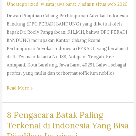
Uncategorized
,
wisata jawa barat
/
admin situs web 2020
Dewan Pimpinan Cabang Perhimpunan Advokat Indonesia
Bandung (DPC PERADI BANDUNG) yang diketuai oleh
Bapak Dr. Roely Panggabean, S.H.,M.H, bahwa DPC PERADI
BANDUNG merupakan Kantor Cabang Resmi
Perhimpunan Advokat Indonesia (PERADI) yang beralamat
di Jl. Terusan Jakarta No.188, Antapani Tengah, Kec.
Antapani, Kota Bandung, Jawa Barat 40291. Bahwa sebagai
profesi yang mulia dan terhormat (officium nobile)
BIDANG
Read More »
PERLINDUNGAN
&
8 Pengacara Batak Paling
PEMBELAAN
PROFESI
Terkenal di Indonesia Yang Bisa
ADVOKAT
Dijadikan Inspirasi