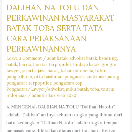
DALIHAN NA TOLU DAN
PERKAWINAN MASYARAKAT
BATAK TOBA SERTA TATA
CARA PELAKSANAAN
PERKAWINANNYA
Leave a Comment
/
adat batak
,
advokat batak
,
bandung
,
batak
,
berita
,
beritar terpopuler
,
budaya batak
,
google
lawyer
,
jakarta
,
jawa barat,
,
kabar indonesia
,
luhut
pangaribuan
,
otto hasibuan
,
pengacara andri marpaung
,
pengacara terpopuler
,
pengacara top
,
Pengacara/Lawyer/Advokat
,
suku batak
,
toba
,
touris
indonesia
/
admin situs web 2020
A. MENGENAL DALIHAN NA TOLU “Dalihan Natolu”
adalah “Dalihan” artinya sebuah tungku yang dibuat dari
batu, sedangkan “Dalihan Natolu” ialah tungku tempat
memasak yang diletakkan diatas dari tiga batu. Ketiga