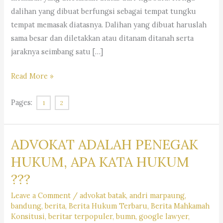
dalihan yang dibuat berfungsi sebagai tempat tungku
tempat memasak diatasnya. Dalihan yang dibuat haruslah
sama besar dan diletakkan atau ditanam ditanah serta
jaraknya seimbang satu […]
MENGENAL
Read More »
BUDAYA
BATAK,
Pages:
1
2
DALIHAN
NA
ADVOKAT ADALAH PENEGAK
TOLU
DAN
HUKUM, APA KATA HUKUM
PERKAWINAN
???
MASYARAKAT
Leave a Comment
/
advokat batak
,
andri marpaung
,
BATAK
bandung
,
berita
,
Berita Hukum Terbaru
,
Berita Mahkamah
TOBA
Konsitusi
,
beritar terpopuler
,
bumn
,
google lawyer
,