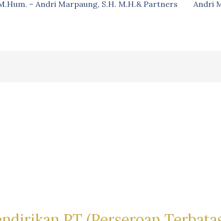
, M.Hum. – Andri Marpaung, S.H. M.H.& Partners
Andri 
dirikan PT (Perseroan Terbatas