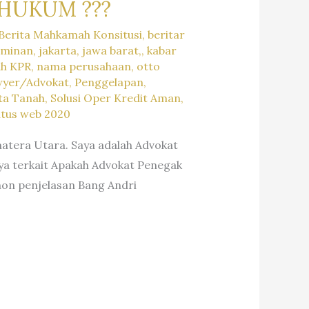
HUKUM ???
Berita Mahkamah Konsitusi
,
beritar
aminan
,
jakarta
,
jawa barat,
,
kabar
ah KPR
,
nama perusahaan
,
otto
yer/Advokat
,
Penggelapan
,
ta Tanah
,
Solusi Oper Kredit Aman
,
itus web 2020
matera Utara. Saya adalah Advokat
ya terkait Apakah Advokat Penegak
on penjelasan Bang Andri