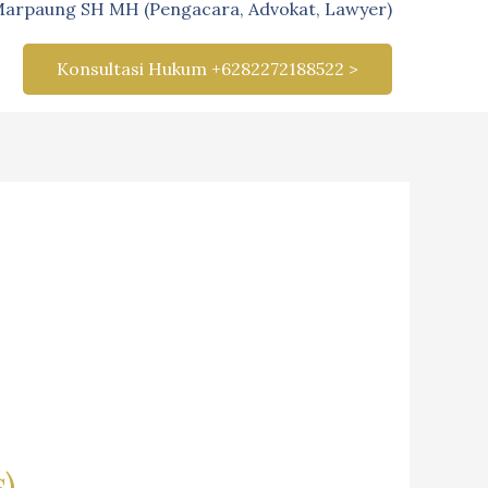
Marpaung SH MH (Pengacara, Advokat, Lawyer)
Konsultasi Hukum +6282272188522 >
)