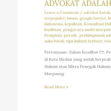
ADVOKAT ADALAH
Leave a Comment
/
advokat batak
terpopuler
,
bumn
,
google lawyer
,
h
indonesia
,
kepalitan
,
Konsultasi Hu
hasibuan
,
pengacara andri marpa
Penipuan
,
peradi,
,
perhimpunan adv
suku batak
,
tips hukum terbaru
,
tou
Pertanyaan : Salam Keadilan !!!!!,
di Kota Medan yang sudah berprakt
Hukum atau Mitra Penegak Hukum ?
Marpaung
ADVOKAT
Read More »
ADALAH
PENEGAK
HUKUM,