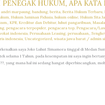
 PENEGAK HUKUM, APA KATA 
,
andri marpaung
,
bandung
,
berita
,
Berita Hukum Terbaru
,
ukum
,
Hukum Jaminan Fidusia
,
hukum online
,
Hukum Sita J
kum,
,
KPR
,
Kreditur dan Debitur
,
luhut pangaribuan
,
Masal
ung
,
pengacara terpopuler
,
pengacara top
,
Pengacara/Law
okat indonesia
,
Perusahaan Leasing
,
perusahaan,
,
Sengke
ris indonesia
,
Uncategorized
,
wisata jawa barat
/
admin s
 Perkenalkan saya Joko Luhut Simamora tinggal di Medan Su
ek selama 1 Tahun, pada kesempatan ini saya ingin bertan
?, yang mana hal ini sedang hangat diperbincangkan, moh