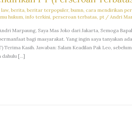
 law
,
berita
,
beritar terpopuler
,
bumn
,
cara mendirikan pe
ilmu hukum
,
info terkini
,
perseroan terbatas
,
pt
/
Andri Ma
Andri Marpaung, Saya Mas Joko dari Jakarta, Semoga Bapa
 bermanfaat bagi masyarakat. Yang ingin saya tanyakan ad
T) Terima Kasih. Jawaban: Salam Keadilan Pak Leo, sebel
h dahulu […]