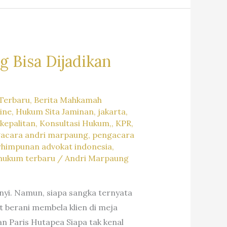
g Bisa Dijadikan
Terbaru
,
Berita Mahkamah
ine
,
Hukum Sita Jaminan
,
jakarta
,
kepalitan
,
Konsultasi Hukum,
,
KPR
,
acara andri marpaung
,
pengacara
rhimpunan advokat indonesia
,
 hukum terbaru
/
Andri Marpaung
anyi. Namun, siapa sangka ternyata
 berani membela klien di meja
an Paris Hutapea Siapa tak kenal