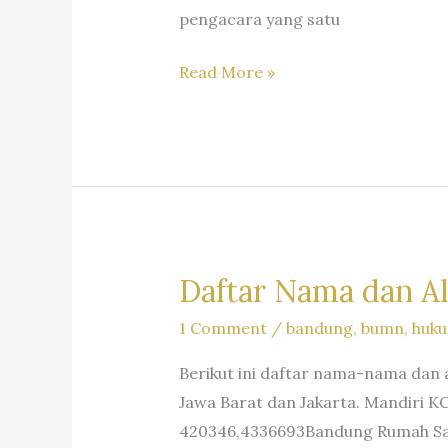
pengacara yang satu
8
Read More »
Pengacara
Batak
Paling
Terkenal
di
Indonesia
Yang
Daftar Nama dan A
Bisa
1 Comment
/
bandung
,
bumn
,
huku
Dijadikan
Inspirasi
Berikut ini daftar nama-nama dan 
Jawa Barat dan Jakarta. Mandiri KC 
420346,4336693Bandung Rumah Saki