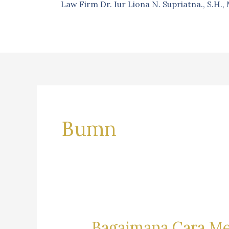
Law Firm Dr. Iur Liona N. Supriatna., S.H.
Bumn
Bagaimana Cara Men