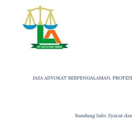
Skip
to
content
JASA ADVOKAT BERPENGALAMAN, PROFES
Bandung Info: Syarat d