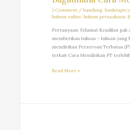
1 Comment
/
bandung
,
bankruptcy
hukum online
,
hukum perusahaan
,
Pertanyaan: Selamat Keadilan pak 
memberikan tulisan – tulisan yang
mendirikan Perseroan Terbatas (P
terkait Cara Mendirikan PT terlebi
Bagaimana
Read More »
Cara
Mendirikan
PT
(Perseroan
Terbatas)