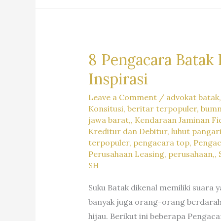
APA
KATA
HUKUM
???
8 Pengacara Batak 
Inspirasi
Leave a Comment
/
advokat batak
Konsitusi
,
beritar terpopuler
,
bum
jawa barat,
,
Kendaraan Jaminan Fid
Kreditur dan Debitur
,
luhut pangar
terpopuler
,
pengacara top
,
Pengac
Perusahaan Leasing
,
perusahaan,
,
SH
Suku Batak dikenal memiliki suara 
banyak juga orang-orang berdarah 
hijau. Berikut ini beberapa Pengac