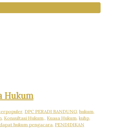
sa Hukum
terpopuler
,
DPC PERADI BANDUNG
,
hukum
,
m
,
Konsultasi Hukum,
,
Kuasa Hukum
,
kuhp
,
dapat hukum pengacara
,
PENDIDIKAN