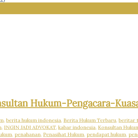
nsultan Hukum-Pengacara-Kua
um
,
berita hukum indonesia
,
Berita Hukum Terbaru
,
beritar 
m
,
INGIN JADI ADVOKAT
,
kabar indonesia
,
Konsultan Huku
hukum
,
penahanan
,
Penasihat Hukum
,
pendapat hukum
,
pen