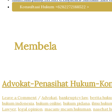
Konsultasi Hukum +6282272188522 >
Membela
Advokat-Penasihat Hukum-Ko
Leave a Comment
/
Advokat
,
bankruptcy law
,
berita huk
hukum indonesia
,
hukum online
,
hukum pidana
,
ilmu huku
Lawyer
,
legal opinion
,
macam-mcam hukuman
,
nasehat 