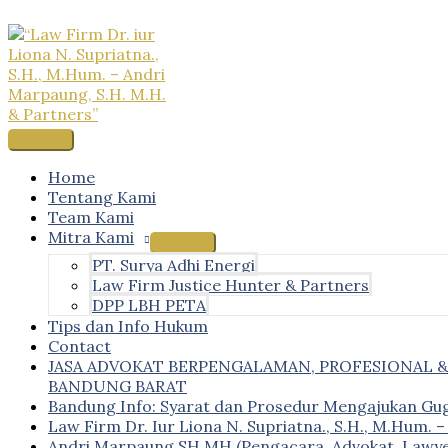
Skip
to
content
Main
Menu
Home
Tentang Kami
Team Kami
Mitra Kami
PT. Surya Adhi Energi
Law Firm Justice Hunter & Partners
DPP LBH PETA
Tips dan Info Hukum
Contact
JASA ADVOKAT BERPENGALAMAN, PROFESIONAL 
BANDUNG BARAT
Bandung Info: Syarat dan Prosedur Mengajukan Gu
Law Firm Dr. Iur Liona N. Supriatna., S.H., M.Hum. 
Andri Marpaung SH MH (Pengacara, Advokat, Lawye