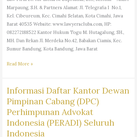
Marpaung, S.H. & Partners Alamat: Jl. Telegrafia I No.1,
Kel. Cibeureum, Kec. Cimahi Selatan, Kota Cimahi, Jawa
Barat 40535 Website: www.lawyersclubs.com, HP:
082272188522 Kantor Hukum Togu M. Hutagalung, SH.,
MH. Dan Rekan Jl. Merdeka No.42, Babakan Ciamis, Kec.
Sumur Bandung, Kota Bandung, Jawa Barat
Info
Read More »
Kantor
Hukum
Informasi Daftar Kantor Dewan
Bandung
&
Pimpinan Cabang (DPC)
Cimahi
Perhimpunan Advokat
Indonesia (PERADI) Seluruh
Indonesia