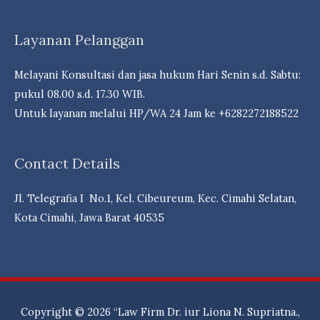
(DPC)
Layanan Pelanggan
Perhimpunan
Advokat
Melayani Konsultasi dan jasa hukum Hari Senin s.d. Sabtu:
Indonesia
pukul 08.00 s.d. 17.30 WIB.
(PERADI)
Untuk layanan melalui HP/WA 24 Jam ke +6282272188522
Seluruh
Indonesia
Contact Details
Jl. Telegrafia I No.1, Kel. Cibeureum, Kec. Cimahi Selatan,
Kota Cimahi, Jawa Barat 40535
Copyright © 2026
“Law Firm Dr. iur Liona N. Supriatna.,