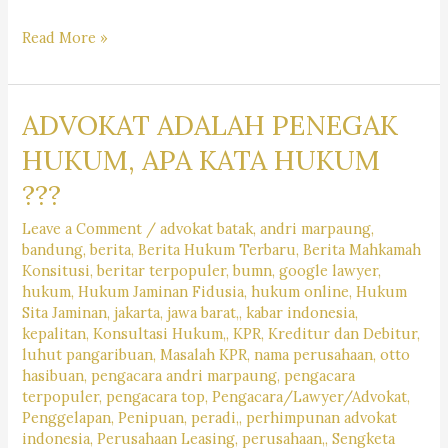
Profil
Read More »
Dekan
Fakultas
ADVOKAT ADALAH PENEGAK
Hukum
Universitas
HUKUM, APA KATA HUKUM
Parahyangan
???
Leave a Comment
/
advokat batak
,
andri marpaung
,
bandung
,
berita
,
Berita Hukum Terbaru
,
Berita Mahkamah
Konsitusi
,
beritar terpopuler
,
bumn
,
google lawyer
,
hukum
,
Hukum Jaminan Fidusia
,
hukum online
,
Hukum
Sita Jaminan
,
jakarta
,
jawa barat,
,
kabar indonesia
,
kepalitan
,
Konsultasi Hukum,
,
KPR
,
Kreditur dan Debitur
,
luhut pangaribuan
,
Masalah KPR
,
nama perusahaan
,
otto
hasibuan
,
pengacara andri marpaung
,
pengacara
terpopuler
,
pengacara top
,
Pengacara/Lawyer/Advokat
,
Penggelapan
,
Penipuan
,
peradi,
,
perhimpunan advokat
indonesia
,
Perusahaan Leasing
,
perusahaan,
,
Sengketa