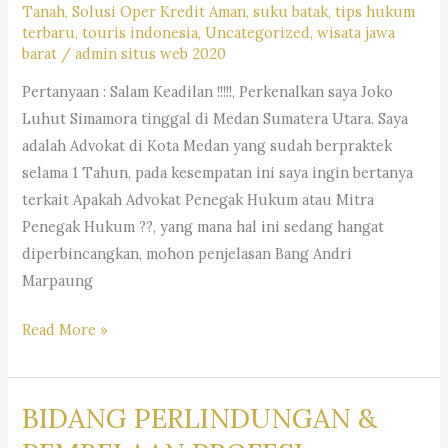
Tanah
,
Solusi Oper Kredit Aman
,
suku batak
,
tips hukum
terbaru
,
touris indonesia
,
Uncategorized
,
wisata jawa
barat
/
admin situs web 2020
Pertanyaan : Salam Keadilan !!!!!, Perkenalkan saya Joko
Luhut Simamora tinggal di Medan Sumatera Utara. Saya
adalah Advokat di Kota Medan yang sudah berpraktek
selama 1 Tahun, pada kesempatan ini saya ingin bertanya
terkait Apakah Advokat Penegak Hukum atau Mitra
Penegak Hukum ??, yang mana hal ini sedang hangat
diperbincangkan, mohon penjelasan Bang Andri
Marpaung
ADVOKAT
Read More »
ADALAH
PENEGAK
BIDANG PERLINDUNGAN &
HUKUM,
APA