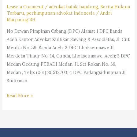
Leave a Comment
/
advokat batak
,
bandung
,
Berita Hukum
Terbaru
,
perhimpunan advokat indonesia
/
Andri
Marpaung SH
No Dewan Pimpinan Cabang (DPC) Alamat 1 DPC Banda
Aceh Kantor Advokat Zulfikar Sawang & Associates, Jl. Cut
Meutia No. 39, Banda Aceh; 2 DPC Lhokseumawe Jl.
Merdeka Timur No. 14, Cunda, Lhokseumawe, Aceh; 3 DPC
Medan Gedung PERADI Medan, Jl. Sei Rokan No. 39,
Medan , Telp: (061) 80512703; 4 DPC Padangsidimpuan Jl.
Sudirman
Informasi
Read More »
Daftar
Kantor
Dewan
Pimpinan
Cabang