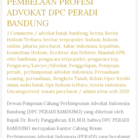
PEMBELAAN PROFESI
KATA
ADVOKAT DPC PERADI
HUKUM
BANDUNG
???
2 Comments
/
advokat batak
,
bandung
,
berita
,
Berita
Hukum Terbaru
,
beritar terpopuler
,
hukum
,
hukum
online
,
jakarta
,
jawa barat,
,
kabar indonesia
,
kepalitan
,
Konsultasi Hukum,
,
Kreditur dan Debitur
,
Masalah KPR
,
otto hasibuan
,
pengacara terpopuler
,
pengacara top
,
Pengacara/Lawyer/Advokat
,
Penggelapan
,
Penipuan
,
peradi,
,
perhimpunan advokat indonesia
,
Perusahaan
Leasing
,
perusahaan,
,
Sengketa Tanah
,
Solusi Oper Kredit
Aman
,
suku batak
,
tips hukum terbaru
,
touris indonesia
,
Uncategorized
,
wisata jawa barat
/
admin situs web 2020
Dewan Pimpinan Cabang Perhimpunan Advokat Indonesia
Bandung (DPC PERADI BANDUNG) yang diketuai oleh
Bapak Dr. Roely Panggabean, S.H.,M.H, bahwa DPC PERADI
BANDUNG merupakan Kantor Cabang Resmi
Perhimpunan Advokat Indonesia (PERADI) yang beralamat