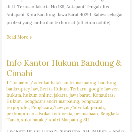
di Jl. Terusan Jakarta No.188, Antapani Tengah, Kec.
Antapani, Kota Bandung, Jawa Barat 40291. Bahwa sebagai
profesi yang mulia dan terhormat (officium nobile)
BIDANG
Read More »
PERLINDUNGAN
&
Info Kantor Hukum Bandung &
PEMBELAAN
PROFESI
Cimahi
ADVOKAT
1 Comment
/
advokat batak
,
andri marpaung
,
bandung
,
DPC
bankruptcy law
,
Berita Hukum Terbaru
,
google lawyer
,
PERADI
hukum
,
hukum online
,
jakarta
,
jawa barat,
,
Konsultasi
BANDUNG
Hukum,
,
pengacara andri marpaung
,
pengacara
terpopuler
,
Pengacara/Lawyer/Advokat
,
peradi,
,
perhimpunan advokat indonesia
,
perusahaan,
,
Sengketa
Tanah
,
suku batak
/
Andri Marpaung SH
Law Firm Dr. iur Liona N. Supriatna., S.H., M.Hum. – Andri