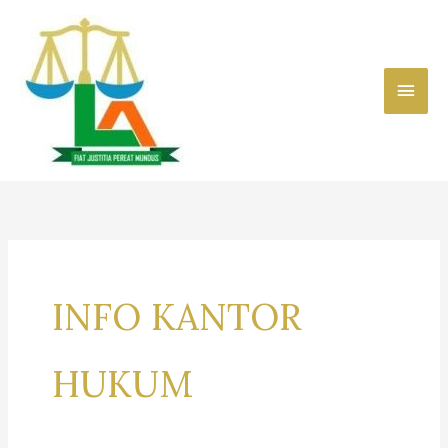
Skip
to
content
Main
Men
INFO KANTOR
HUKUM