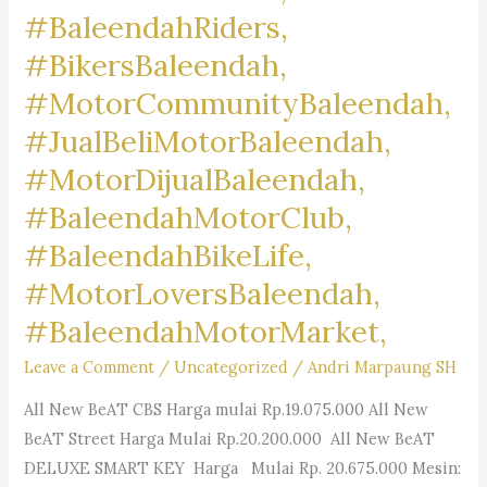
#BaleendahRiders,
#BikersBaleendah,
#MotorCommunityBaleendah,
#JualBeliMotorBaleendah,
#MotorDijualBaleendah,
#BaleendahMotorClub,
#BaleendahBikeLife,
#MotorLoversBaleendah,
#BaleendahMotorMarket,
Leave a Comment
/
Uncategorized
/
Andri Marpaung SH
All New BeAT CBS Harga mulai Rp.19.075.000 All New
BeAT Street Harga Mulai Rp.20.200.000 All New BeAT
DELUXE SMART KEY Harga Mulai Rp. 20.675.000 Mesin: