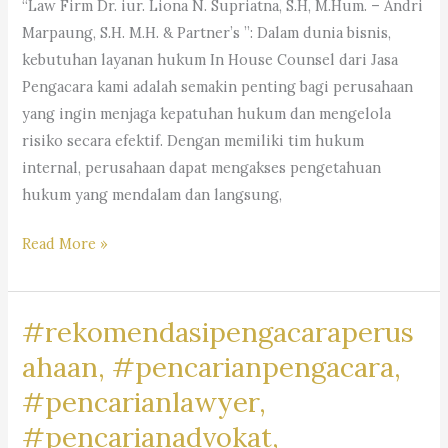
“Law Firm Dr. iur. Liona N. Supriatna, S.H, M.Hum. – Andri
Marpaung, S.H. M.H. & Partner’s ”: Dalam dunia bisnis,
kebutuhan layanan hukum In House Counsel dari Jasa
Pengacara kami adalah semakin penting bagi perusahaan
yang ingin menjaga kepatuhan hukum dan mengelola
risiko secara efektif. Dengan memiliki tim hukum
internal, perusahaan dapat mengakses pengetahuan
hukum yang mendalam dan langsung,
#rekomendasipengacaraperusahaan,#rekomendasiadvokatpe
Read More »
#rekomendasilawyerperusahaan,
#rekomendasikuasahukumperusahaan,#rekomendasilegalper
#rekomendasipengacaraperus
#rekomendasikantorhukumbisnis,
#pengacaragoogle,
ahaan, #pencarianpengacara,
#jasapengacaraperusahaan,
#pencarianlawyer,
#pencariankantoradvokat,
#pencarianadvokat,
#lawyertiktok,