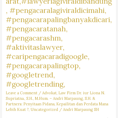
arat,#lawyerlagiviraldibandung
, #pengacaralagiviraldicimahi,
#pengacarapalingbanyakdicari,
#pengacaratanah,
#pengacarashm,
#aktivitaslawyer,
#caripengacaradigoogle,
#pengacarapalingtop,
#googletrend,
#googletrending,
Leave a Comment
/
Advokat
,
Law Firm Dr. iur Liona N.
Supriatna., S.H., M.Hum. – Andri Marpaung, S.H. &
Partners: Penyitaan Pidana, Kepailitan dan Perdata Mana
Lebih Kuat ?
,
Uncategorized
/
Andri Marpaung SH