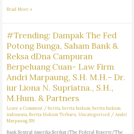
Mengapa
Read More »
Jasa
Pengacara
#Trending: Dampak The Fed
Mahal
?
Potong Bunga, Saham Bank &
Kantor
Reksa dDna Campuran
Hukum
Berpeluang Cuan- Law Firm
Dr.
Iur
Andri Marpaung, S.H. M.H.- Dr.
Liona
iur Liona N. Supriatna., S.H.,
N.
M.Hum. & Partners
Supriatna.,
S.H.,
Leave a Comment
/
berita
,
berita hukum
,
berita hukum
M.Hum.
indonesia
,
Berita Hukum Terbaru
,
Uncategorized
/
Andri
Marpaung SH
–
Andri
Bank Sentral Amerika Serikat (The Federal Reserve/The