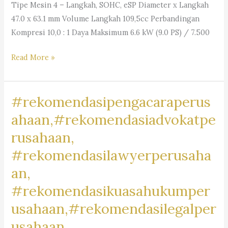
Tipe Mesin 4 – Langkah, SOHC, eSP Diameter x Langkah
47.0 x 63.1 mm Volume Langkah 109,5cc Perbandingan
Kompresi 10,0 : 1 Daya Maksimum 6.6 kW (9.0 PS) / 7.500
#MotorRancamanyar,
Read More »
#RancamanyarRiders,
#BikersRancamanyar,
#rekomendasipengacaraperus
#MotorCommunityRancamanyar,
#JualBeliMotorRancamanyar,
ahaan,#rekomendasiadvokatpe
#MotorDijualRancamanyar,
rusahaan,
#RancamanyarMotorClub,
#rekomendasilawyerperusaha
#RancamanyarBikeLife,
#MotorLoversRancamanyar,
an,
#RancamanyarMotorMark,
#rekomendasikuasahukumper
#MotorBaleendah,
usahaan,#rekomendasilegalper
#BaleendahRiders,
#BikersBaleendah,
usahaan,