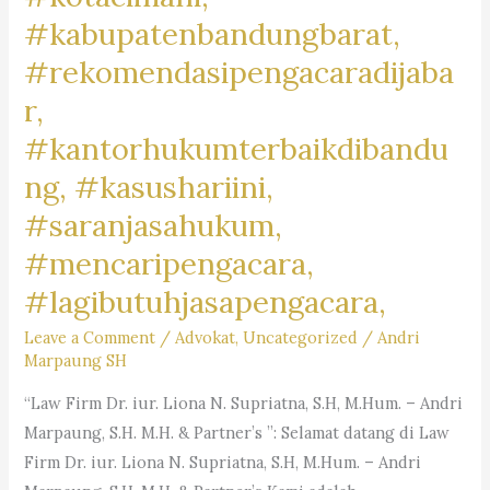
#kabupatenbandungbarat,
#rekomendasipengacaradijaba
r,
#kantorhukumterbaikdibandu
ng, #kasushariini,
#saranjasahukum,
#mencaripengacara,
#lagibutuhjasapengacara,
Leave a Comment
/
Advokat
,
Uncategorized
/
Andri
Marpaung SH
“Law Firm Dr. iur. Liona N. Supriatna, S.H, M.Hum. – Andri
Marpaung, S.H. M.H. & Partner’s ”: Selamat datang di Law
Firm Dr. iur. Liona N. Supriatna, S.H, M.Hum. – Andri