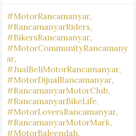
Dr.
#MotorRancamanyar,
iur
Liona
#RancamanyarRiders,
N.
#BikersRancamanyar,
Supriatna., S.H., M.Hum.
#MotorCommunityRancamany
–
A
ar,
Marpaung,
#JualBeliMotorRancamanyar,
S.H.
#MotorDijualRancamanyar,
M.H.
&
#RancamanyarMotorClub,
Partners
#RancamanyarBikeLife,
#MotorLoversRancamanyar,
#RancamanyarMotorMark,
#MotorBaleendah,