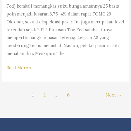
Marpaung,
Fed) kembali memangkas suku bunga acuannya 25 basis
S.H.
poin menjadi kisaran 3,75–4% dalam rapat FOMC 29
M.H.&
Oktober, sesuai ekspektasi pasar. Ini juga merupakan level
Partners
terendah sejak 2022. Putusan The Fed salah satunya
mempertimbangkan pasar ketenagakerjaan AS yang
cenderung terus melambat. Namun, pelaku pasar masih
menahan diri. Meskipun The
#Trending:
Read More »
Dampak
The
Fed
1
2
…
6
Next
→
Potong
Bunga,
Saham
Bank
&