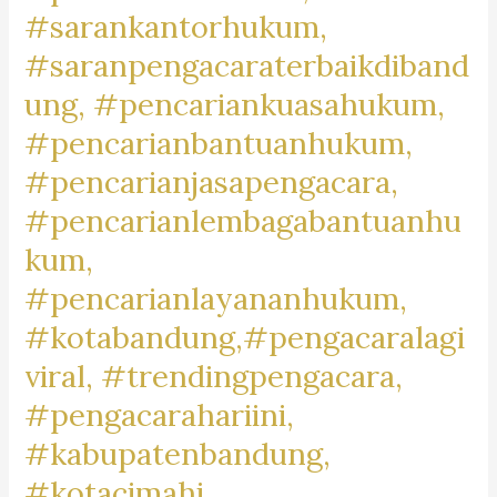
#rekomendasipengacara,
#sarankantorhukum,
#rekomendasilawyer,
#saranpengacaraterbaikdiband
#beranda,
ung, #pencariankuasahukum,
#pengacaratrendingdibandung,
#pengacaratrendingdicimahi,#pengacaratrendingdibandungb
#pencarianbantuanhukum,
#pengacaralagiviraldicimahi,
#pencarianjasapengacara,
#pengacarapalingbanyakdicari,
#pencarianlembagabantuanhu
#pengacaratanah,
kum,
#pengacarashm,
#aktivitaslawyer,
#pencarianlayananhukum,
#caripengacaradigoogle,
#kotabandung,#pengacaralagi
#pengacarapalingtop,
viral, #trendingpengacara,
#googletrend,
#googletrending,
#pengacarahariini,
#kabupatenbandung,
#kotacimahi,