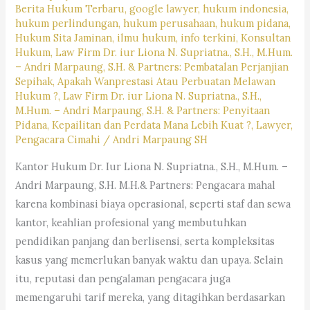
#kotabandung,#pengacaralagiviral,
Berita Hukum Terbaru
,
google lawyer
,
hukum indonesia
,
#trendingpengacara,
hukum perlindungan
,
hukum perusahaan
,
hukum pidana
,
Hukum Sita Jaminan
,
ilmu hukum
,
info terkini
,
Konsultan
#pengacarahariini,
Hukum
,
Law Firm Dr. iur Liona N. Supriatna., S.H., M.Hum.
#kabupatenbandung,
– Andri Marpaung, S.H. & Partners: Pembatalan Perjanjian
#kotacimahi,
Sepihak, Apakah Wanprestasi Atau Perbuatan Melawan
Hukum ?
,
Law Firm Dr. iur Liona N. Supriatna., S.H.,
#kabupatenbandungbarat,
M.Hum. – Andri Marpaung, S.H. & Partners: Penyitaan
#rekomendasipengacaradijabar,
Pidana, Kepailitan dan Perdata Mana Lebih Kuat ?
,
Lawyer
,
#kantorhukumterbaikdibandung,
Pengacara Cimahi
/
Andri Marpaung SH
#kasushariini,
Kantor Hukum Dr. Iur Liona N. Supriatna., S.H., M.Hum. –
#saranjasahukum,
Andri Marpaung, S.H. M.H.& Partners: Pengacara mahal
#mencaripengacara,
karena kombinasi biaya operasional, seperti staf dan sewa
#lagibutuhjasapengacara,
kantor, keahlian profesional yang membutuhkan
pendidikan panjang dan berlisensi, serta kompleksitas
kasus yang memerlukan banyak waktu dan upaya. Selain
itu, reputasi dan pengalaman pengacara juga
memengaruhi tarif mereka, yang ditagihkan berdasarkan