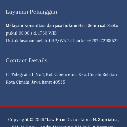
Reksa
Layanan Pelanggan
dDna
Campuran
Melayani Konsultasi dan jasa hukum Hari Senin s.d. Sabtu:
Berpeluang
pukul 08.00 s.d. 17.30 WIB.
Cuan- Law
Untuk layanan melalui HP/WA 24 Jam ke +6282272188522
Firm
Andri
Contact Details
Marpaung,
S.H.
Jl. Telegrafia I No.1, Kel. Cibeureum, Kec. Cimahi Selatan,
M.H.-
Kota Cimahi, Jawa Barat 40535
Dr.
iur
Liona
N.
Supriatna.,
Copyright © 2026
“Law Firm Dr. iur Liona N. Supriatna.,
S.H.,