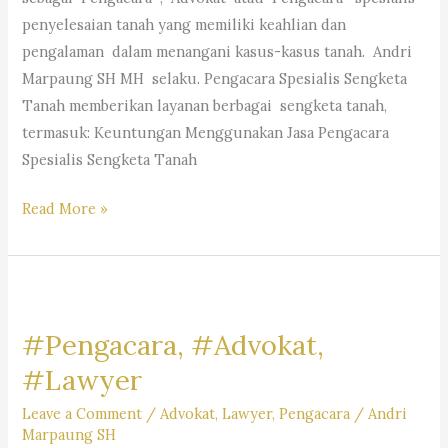
Marpaung,
penyelesaian tanah yang memiliki keahlian dan
S.H.
pengalaman dalam menangani kasus-kasus tanah. Andri
M.H.&
Marpaung SH MH selaku. Pengacara Spesialis Sengketa
Partners
Tanah memberikan layanan berbagai sengketa tanah,
termasuk: Keuntungan Menggunakan Jasa Pengacara
Spesialis Sengketa Tanah
Pengacara
Read More »
Spesialis
Sengketa
Tanah-
Law
#Pengacara, #Advokat,
Firm
Dr.iur.
#Lawyer
Liona
Leave a Comment
/
Advokat
,
Lawyer
,
Pengacara
/
Andri
N.
Marpaung SH