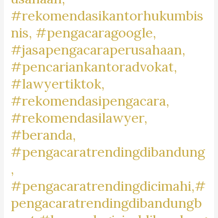
#MotorCommunityBaleendah,
#rekomendasikantorhukumbis
#JualBeliMotorBaleendah,
nis, #pengacaragoogle,
#MotorDijualBaleendah,
#jasapengacaraperusahaan,
#BaleendahMotorClub,
#BaleendahBikeLife,
#pencariankantoradvokat,
#MotorLoversBaleendah,
#lawyertiktok,
#BaleendahMotorMarket,
#rekomendasipengacara,
#rekomendasilawyer,
#beranda,
#pengacaratrendingdibandung
,
#pengacaratrendingdicimahi,#
pengacaratrendingdibandungb