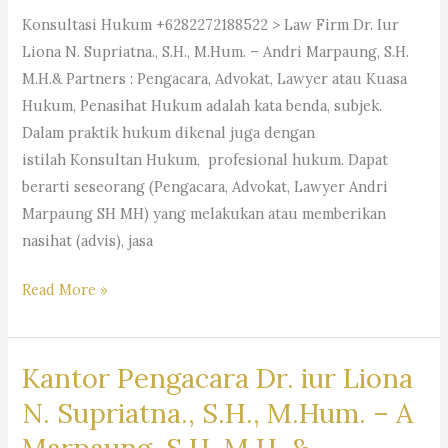
Supriatna,
Konsultasi Hukum +6282272188522 > Law Firm Dr. Iur
SH,
Liona N. Supriatna., S.H., M.Hum. – Andri Marpaung, S.H.
M.Hum.
M.H.& Partners : Pengacara, Advokat, Lawyer atau Kuasa
–
Hukum, Penasihat Hukum adalah kata benda, subjek.
Andri
Dalam praktik hukum dikenal juga dengan
Marpaung,
istilah Konsultan Hukum, profesional hukum. Dapat
SH,
berarti seseorang (Pengacara, Advokat, Lawyer Andri
MH
Marpaung SH MH) yang melakukan atau memberikan
&
nasihat (advis), jasa
Partner’s
#Pengacara, #Advokat,
Read More »
#Lawyer
Kantor Pengacara Dr. iur Liona
N. Supriatna., S.H., M.Hum. – A
Marpaung, S.H. M.H. &