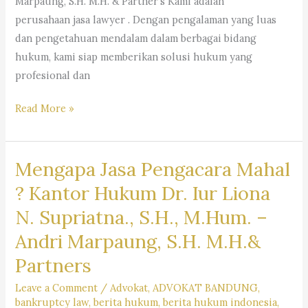
Marpaung, S.H. M.H. & Partner’s Kami adalah
perusahaan jasa lawyer . Dengan pengalaman yang luas
dan pengetahuan mendalam dalam berbagai bidang
hukum, kami siap memberikan solusi hukum yang
profesional dan
#rekomendasipengacaraperusahaan,
Read More »
#pencarianpengacara,
#pencarianlawyer,
Mengapa Jasa Pengacara Mahal
#pencarianadvokat,
#sarankantorhukum,
? Kantor Hukum Dr. Iur Liona
#saranpengacaraterbaikdibandung,
N. Supriatna., S.H., M.Hum. –
#pencariankuasahukum,
Andri Marpaung, S.H. M.H.&
#pencarianbantuanhukum,
#pencarianjasapengacara,
Partners
#pencarianlembagabantuanhukum,
Leave a Comment
/
Advokat
,
ADVOKAT BANDUNG
,
#pencarianlayananhukum,
bankruptcy law
,
berita hukum
,
berita hukum indonesia
,