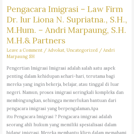
Pengacara Imigrasi – Law Firm
Warga
Negara
Dr. Iur Liona N. Supriatna., S.H.,
Asing
M.Hum. – Andri Marpaung, S.H.
(WNA)
M.H.& Partners
di
Indonesia
Leave a Comment
/
Advokat
,
Uncategorized
/
Andri
–
Firma
Marpaung SH
Hukum
Pengertian Imigrasi Imigrasi adalah salah satu aspek
Andri
penting dalam kehidupan sehari-hari, terutama bagi
Marpaung
mereka yang ingin bekerja, belajar, atau tinggal di luar
SH
negeri. Namun, proses imigrasi seringkali kompleks dan
MH
membingungkan, sehingga memerlukan bantuan dari
–
pengacara imigrasi yang berpengalaman.Apa
Dr.
itu Pengacara Imigrasi ? Pengacara imigrasi adalah
iur.
seorang ahli hukum yang memiliki spesialisasi dalam
Lion
bidang imigrasi. Mereka membantu klien dalam memahami