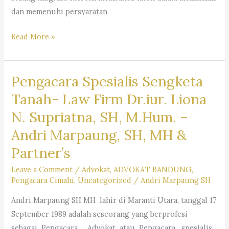
N.
dan memenuhi persyaratan
Supriata
SH
Pengacara
Read More »
MHum
Imigrasi
&
–
Partners
Pengacara Spesialis Sengketa
Law
Firm
Tanah- Law Firm Dr.iur. Liona
Dr.
N. Supriatna, SH, M.Hum. –
Iur
Andri Marpaung, SH, MH &
Liona
N.
Partner’s
Supriatna.,
Leave a Comment
/
Advokat
,
ADVOKAT BANDUNG
,
S.H.,
Pengacara Cimahi
,
Uncategorized
/
Andri Marpaung SH
M.Hum.
Andri Marpaung SH MH lahir di Maranti Utara, tanggal 17
–
September 1989 adalah seseorang yang berprofesi
Andri
sebagai Pengacara , Advokat atau Pengacara spesialis