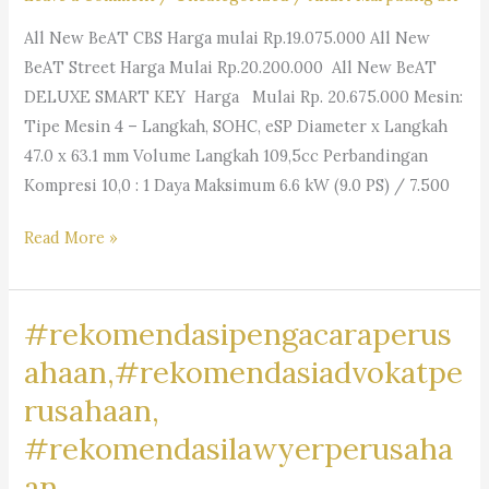
All New BeAT CBS Harga mulai Rp.19.075.000 All New
BeAT Street Harga Mulai Rp.20.200.000 All New BeAT
DELUXE SMART KEY Harga Mulai Rp. 20.675.000 Mesin:
Tipe Mesin 4 – Langkah, SOHC, eSP Diameter x Langkah
47.0 x 63.1 mm Volume Langkah 109,5cc Perbandingan
Kompresi 10,0 : 1 Daya Maksimum 6.6 kW (9.0 PS) / 7.500
#MotorRancamanyar,
Read More »
#RancamanyarRiders,
#BikersRancamanyar,
#rekomendasipengacaraperus
#MotorCommunityRancamanyar,
#JualBeliMotorRancamanyar,
ahaan,#rekomendasiadvokatpe
#MotorDijualRancamanyar,
rusahaan,
#RancamanyarMotorClub,
#rekomendasilawyerperusaha
#RancamanyarBikeLife,
#MotorLoversRancamanyar,
an,