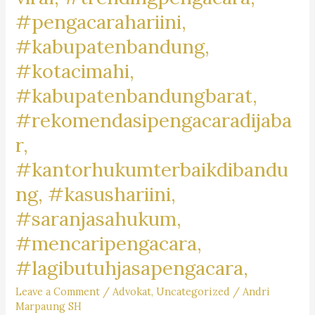
#googletrending,
#pengacarahariini,
#kabupatenbandung,
#kotacimahi,
#kabupatenbandungbarat,
#rekomendasipengacaradijaba
r,
#kantorhukumterbaikdibandu
ng, #kasushariini,
#saranjasahukum,
#mencaripengacara,
#lagibutuhjasapengacara,
Leave a Comment
/
Advokat
,
Uncategorized
/
Andri
Marpaung SH