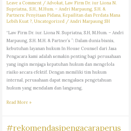
Leave a Comment
/
Advokat
,
Law Firm Dr. iur Liona N.
Supriatna., S.H., M.Hum. – Andri Marpaung, S.H. &
Partners: Penyitaan Pidana, Kepailitan dan Perdata Mana
Lebih Kuat ?
,
Uncategorized
/
Andri Marpaung SH
“Law Firm Dr. iur. Liona N. Supriatna, S.H, M.Hum. – Andri
Marpaung, S.H. M.H. & Partner’s ”: Dalam dunia bisnis,
kebutuhan layanan hukum In House Counsel dari Jasa
Pengacara kami adalah semakin penting bagi perusahaan
yang ingin menjaga kepatuhan hukum dan mengelola
risiko secara efektif. Dengan memiliki tim hukum
internal, perusahaan dapat mengakses pengetahuan
hukum yang mendalam dan langsung,
#rekomendasipengacaraperusahaan,#rekomendasiadvokatpe
Read More »
#rekomendasilawyerperusahaan,
#rekomendasikuasahukumperusahaan,#rekomendasilegalper
#rekomendasipengacaraperus
#rekomendasikantorhukumbisnis,