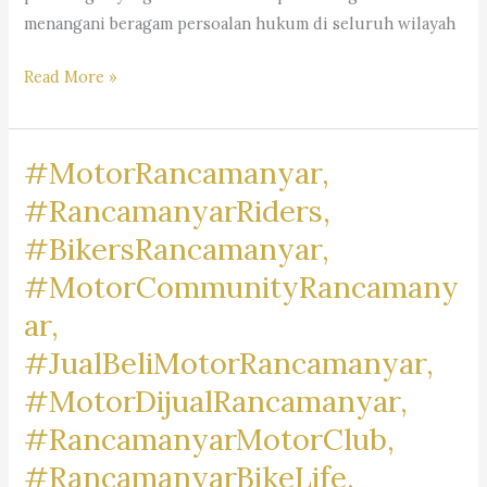
menangani beragam persoalan hukum di seluruh wilayah
Kantor
Read More »
Pengacara
Dr.
#MotorRancamanyar,
iur
Liona
#RancamanyarRiders,
N.
#BikersRancamanyar,
Supriatna., S.H., M.Hum.
#MotorCommunityRancamany
–
A
ar,
Marpaung,
#JualBeliMotorRancamanyar,
S.H.
#MotorDijualRancamanyar,
M.H.
&
#RancamanyarMotorClub,
Partners
#RancamanyarBikeLife,