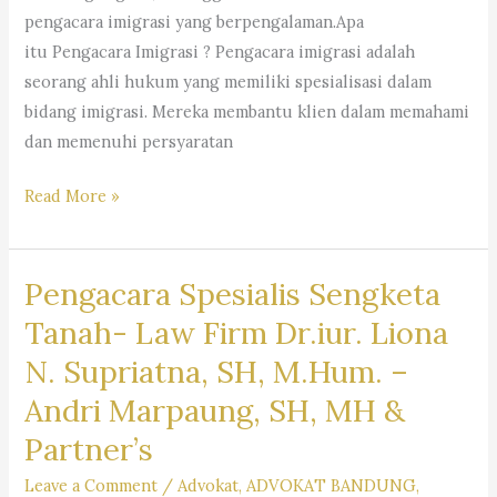
–
pengacara imigrasi yang berpengalaman.Apa
Dr.
itu Pengacara Imigrasi ? Pengacara imigrasi adalah
iur.
seorang ahli hukum yang memiliki spesialisasi dalam
Lion
bidang imigrasi. Mereka membantu klien dalam memahami
N.
dan memenuhi persyaratan
Supriata
SH
Pengacara
Read More »
MHum
Imigrasi
&
–
Partners
Pengacara Spesialis Sengketa
Law
Firm
Tanah- Law Firm Dr.iur. Liona
Dr.
N. Supriatna, SH, M.Hum. –
Iur
Andri Marpaung, SH, MH &
Liona
N.
Partner’s
Supriatna.,
Leave a Comment
/
Advokat
,
ADVOKAT BANDUNG
,
S.H.,