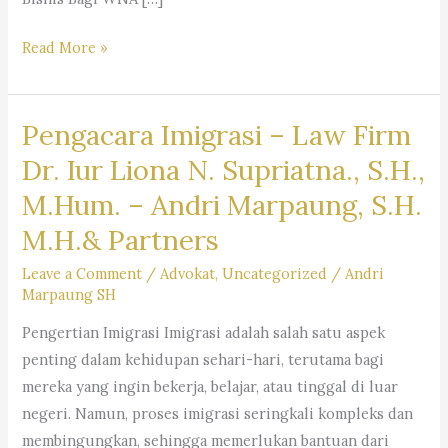
Layanan
Read More »
Jasa
Pengacara
Pengacara Imigrasi – Law Firm
Warga
Negara
Dr. Iur Liona N. Supriatna., S.H.,
Asing
M.Hum. – Andri Marpaung, S.H.
(WNA)
M.H.& Partners
di
Indonesia
Leave a Comment
/
Advokat
,
Uncategorized
/
Andri
–
Firma
Marpaung SH
Hukum
Pengertian Imigrasi Imigrasi adalah salah satu aspek
Andri
penting dalam kehidupan sehari-hari, terutama bagi
Marpaung
mereka yang ingin bekerja, belajar, atau tinggal di luar
SH
negeri. Namun, proses imigrasi seringkali kompleks dan
MH
membingungkan, sehingga memerlukan bantuan dari