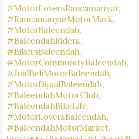
#MotorLoversRancamanyar,
#RancamanyarMotorMark,
#MotorBaleendah,
#BaleendahRiders,
#BikersBaleendah,
#MotorCommunityBaleendah,
#JualBeliMotorBaleendah,
#MotorDijualBaleendah,
#BaleendahMotorClub,
#BaleendahBikeLife,
#MotorLoversBaleendah,
#BaleendahMotorMarket,
Leave a Comment
/
Uncategorized
/
Andri Marpaung SH