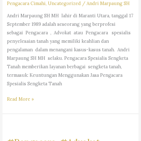
Pengacara Cimahi
,
Uncategorized
/
Andri Marpaung SH
M.Hum.
Andri Marpaung SH MH lahir di Maranti Utara, tanggal 17
–
September 1989 adalah seseorang yang berprofesi
Andri
sebagai Pengacara , Advokat atau Pengacara spesialis
Marpaung,
penyelesaian tanah yang memiliki keahlian dan
S.H.
pengalaman dalam menangani kasus-kasus tanah. Andri
M.H.&
Marpaung SH MH selaku. Pengacara Spesialis Sengketa
Partners
Tanah memberikan layanan berbagai sengketa tanah,
termasuk: Keuntungan Menggunakan Jasa Pengacara
Spesialis Sengketa Tanah
Pengacara
Read More »
Spesialis
Sengketa
Tanah-
Law