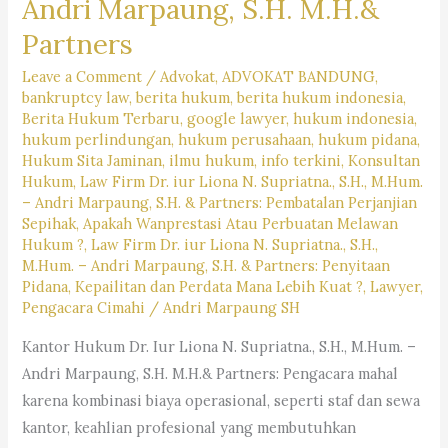
Andri Marpaung, S.H. M.H.&
#pencarianbantuanhukum,
#pencarianjasapengacara,
Partners
#pencarianlembagabantuanhukum,
Leave a Comment
/
Advokat
,
ADVOKAT BANDUNG
,
#pencarianlayananhukum,
bankruptcy law
,
berita hukum
,
berita hukum indonesia
,
#kotabandung,#pengacaralagiviral,
Berita Hukum Terbaru
,
google lawyer
,
hukum indonesia
,
#trendingpengacara,
hukum perlindungan
,
hukum perusahaan
,
hukum pidana
,
Hukum Sita Jaminan
,
ilmu hukum
,
info terkini
,
Konsultan
#pengacarahariini,
Hukum
,
Law Firm Dr. iur Liona N. Supriatna., S.H., M.Hum.
#kabupatenbandung,
– Andri Marpaung, S.H. & Partners: Pembatalan Perjanjian
#kotacimahi,
Sepihak, Apakah Wanprestasi Atau Perbuatan Melawan
Hukum ?
,
Law Firm Dr. iur Liona N. Supriatna., S.H.,
#kabupatenbandungbarat,
M.Hum. – Andri Marpaung, S.H. & Partners: Penyitaan
#rekomendasipengacaradijabar,
Pidana, Kepailitan dan Perdata Mana Lebih Kuat ?
,
Lawyer
,
#kantorhukumterbaikdibandung,
Pengacara Cimahi
/
Andri Marpaung SH
#kasushariini,
Kantor Hukum Dr. Iur Liona N. Supriatna., S.H., M.Hum. –
#saranjasahukum,
Andri Marpaung, S.H. M.H.& Partners: Pengacara mahal
#mencaripengacara,
karena kombinasi biaya operasional, seperti staf dan sewa
#lagibutuhjasapengacara,
kantor, keahlian profesional yang membutuhkan