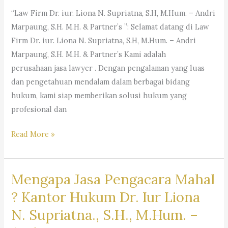
“Law Firm Dr. iur. Liona N. Supriatna, S.H, M.Hum. – Andri
Marpaung, S.H. M.H. & Partner’s ”: Selamat datang di Law
Firm Dr. iur. Liona N. Supriatna, S.H, M.Hum. – Andri
Marpaung, S.H. M.H. & Partner’s Kami adalah
perusahaan jasa lawyer . Dengan pengalaman yang luas
dan pengetahuan mendalam dalam berbagai bidang
hukum, kami siap memberikan solusi hukum yang
profesional dan
#rekomendasipengacaraperusahaan,
Read More »
#pencarianpengacara,
#pencarianlawyer,
Mengapa Jasa Pengacara Mahal
#pencarianadvokat,
#sarankantorhukum,
? Kantor Hukum Dr. Iur Liona
#saranpengacaraterbaikdibandung,
N. Supriatna., S.H., M.Hum. –
#pencariankuasahukum,