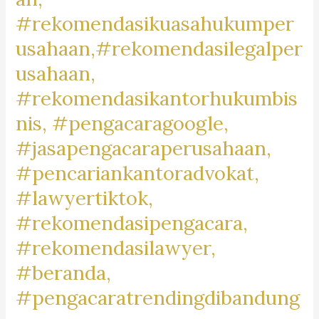
#RancamanyarMotorMark,
#rekomendasikuasahukumper
#MotorBaleendah,
usahaan,#rekomendasilegalper
#BaleendahRiders,
#BikersBaleendah,
usahaan,
#MotorCommunityBaleendah,
#rekomendasikantorhukumbis
#JualBeliMotorBaleendah,
nis, #pengacaragoogle,
#MotorDijualBaleendah,
#jasapengacaraperusahaan,
#BaleendahMotorClub,
#BaleendahBikeLife,
#pencariankantoradvokat,
#MotorLoversBaleendah,
#lawyertiktok,
#BaleendahMotorMarket,
#rekomendasipengacara,
#rekomendasilawyer,
#beranda,
#pengacaratrendingdibandung