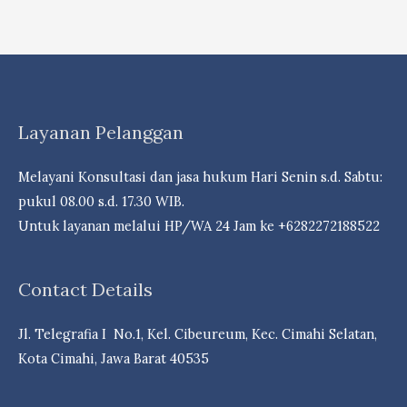
Bunga,
Saham
Bank
&
Reksa
Layanan Pelanggan
dDna
Campuran
Melayani Konsultasi dan jasa hukum Hari Senin s.d. Sabtu:
Berpeluang
pukul 08.00 s.d. 17.30 WIB.
Cuan- Law
Untuk layanan melalui HP/WA 24 Jam ke +6282272188522
Firm
Andri
Contact Details
Marpaung,
S.H.
Jl. Telegrafia I No.1, Kel. Cibeureum, Kec. Cimahi Selatan,
M.H.-
Kota Cimahi, Jawa Barat 40535
Dr.
iur