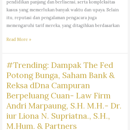
pendidikan panjang dan berlisensi, serta kompleksitas
kasus yang memerlukan banyak waktu dan upaya. Selain
itu, reputasi dan pengalaman pengacara juga
memengaruhi tarif mereka, yang ditagihkan berdasarkan
Mengapa
Read More »
Jasa
Pengacara
#Trending: Dampak The Fed
Mahal
?
Potong Bunga, Saham Bank &
Kantor
Reksa dDna Campuran
Hukum
Berpeluang Cuan- Law Firm
Dr.
Iur
Andri Marpaung, S.H. M.H.- Dr.
Liona
iur Liona N. Supriatna., S.H.,
N.
M.Hum. & Partners
Supriatna.,