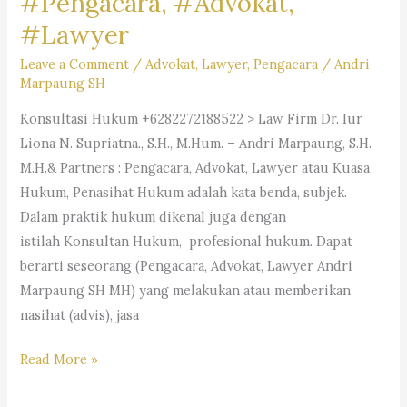
#Pengacara, #Advokat,
Firm
Dr.iur.
#Lawyer
Liona
Leave a Comment
/
Advokat
,
Lawyer
,
Pengacara
/
Andri
N.
Marpaung SH
Supriatna,
Konsultasi Hukum +6282272188522 > Law Firm Dr. Iur
SH,
Liona N. Supriatna., S.H., M.Hum. – Andri Marpaung, S.H.
M.Hum.
M.H.& Partners : Pengacara, Advokat, Lawyer atau Kuasa
–
Hukum, Penasihat Hukum adalah kata benda, subjek.
Andri
Dalam praktik hukum dikenal juga dengan
Marpaung,
istilah Konsultan Hukum, profesional hukum. Dapat
SH,
berarti seseorang (Pengacara, Advokat, Lawyer Andri
MH
Marpaung SH MH) yang melakukan atau memberikan
&
nasihat (advis), jasa
Partner’s
#Pengacara, #Advokat,
Read More »
#Lawyer