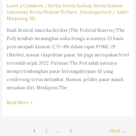
S.H.,
Leave a Comment
/
berita
,
berita hukum
,
berita hukum
M.Hum.
indonesia
,
Berita Hukum Terbaru
,
Uncategorized
/
Andri
Marpaung SH
–
Andri
Bank Sentral Amerika Serikat (The Federal Reserve/The
Marpaung,
Fed) kembali memangkas suku bunga acuannya 25 basis
S.H.
poin menjadi kisaran 3,75–4% dalam rapat FOMC 29
M.H.&
Oktober, sesuai ekspektasi pasar. Ini juga merupakan level
Partners
terendah sejak 2022. Putusan The Fed salah satunya
mempertimbangkan pasar ketenagakerjaan AS yang
cenderung terus melambat. Namun, pelaku pasar masih
menahan diri. Meskipun The
#Trending:
Read More »
Dampak
The
Fed
1
2
…
6
Next
→
Potong