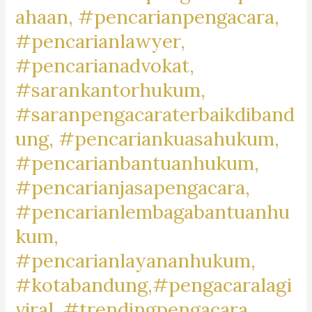
#pengacaragoogle,
ahaan, #pencarianpengacara,
#jasapengacaraperusahaan,
#pencarianlawyer,
#pencariankantoradvokat,
#pencarianadvokat,
#lawyertiktok,
#rekomendasipengacara,
#sarankantorhukum,
#rekomendasilawyer,
#saranpengacaraterbaikdiband
#beranda,
ung, #pencariankuasahukum,
#pengacaratrendingdibandung,
#pengacaratrendingdicimahi,#pengacaratrendingdibandungb
#pencarianbantuanhukum,
#pengacaralagiviraldicimahi,
#pencarianjasapengacara,
#pengacarapalingbanyakdicari,
#pencarianlembagabantuanhu
#pengacaratanah,
kum,
#pengacarashm,
#aktivitaslawyer,
#pencarianlayananhukum,
#caripengacaradigoogle,
#kotabandung,#pengacaralagi
#pengacarapalingtop,
viral, #trendingpengacara,
#googletrend,