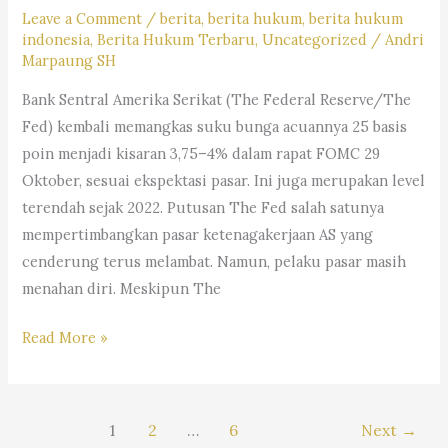
S.H.,
Leave a Comment
/
berita
,
berita hukum
,
berita hukum
M.Hum.
indonesia
,
Berita Hukum Terbaru
,
Uncategorized
/
Andri
Marpaung SH
–
Andri
Bank Sentral Amerika Serikat (The Federal Reserve/The
Marpaung,
Fed) kembali memangkas suku bunga acuannya 25 basis
S.H.
poin menjadi kisaran 3,75–4% dalam rapat FOMC 29
M.H.&
Oktober, sesuai ekspektasi pasar. Ini juga merupakan level
Partners
terendah sejak 2022. Putusan The Fed salah satunya
mempertimbangkan pasar ketenagakerjaan AS yang
cenderung terus melambat. Namun, pelaku pasar masih
menahan diri. Meskipun The
#Trending:
Read More »
Dampak
The
Fed
1
2
…
6
Next
→
Potong