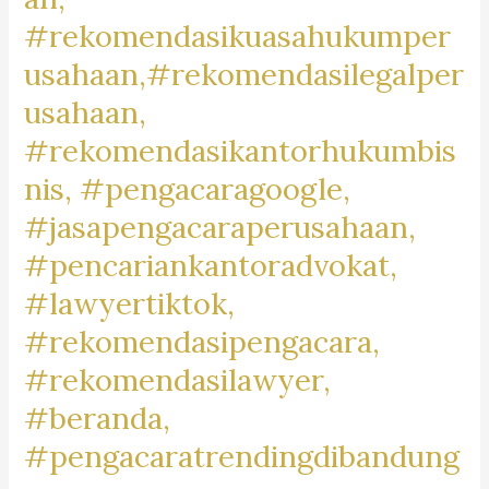
#RancamanyarMotorMark,
#rekomendasikuasahukumper
#MotorBaleendah,
usahaan,#rekomendasilegalper
#BaleendahRiders,
#BikersBaleendah,
usahaan,
#MotorCommunityBaleendah,
#rekomendasikantorhukumbis
#JualBeliMotorBaleendah,
nis, #pengacaragoogle,
#MotorDijualBaleendah,
#jasapengacaraperusahaan,
#BaleendahMotorClub,
#BaleendahBikeLife,
#pencariankantoradvokat,
#MotorLoversBaleendah,
#lawyertiktok,
#BaleendahMotorMarket,
#rekomendasipengacara,
#rekomendasilawyer,
#beranda,
#pengacaratrendingdibandung