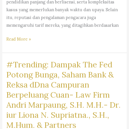
pendidikan panjang dan berlisensi, serta kompleksitas
kasus yang memerlukan banyak waktu dan upaya. Selain
itu, reputasi dan pengalaman pengacara juga
memengaruhi tarif mereka, yang ditagihkan berdasarkan
Mengapa
Read More »
Jasa
Pengacara
#Trending: Dampak The Fed
Mahal
?
Potong Bunga, Saham Bank &
Kantor
Reksa dDna Campuran
Hukum
Berpeluang Cuan- Law Firm
Dr.
Iur
Andri Marpaung, S.H. M.H.- Dr.
Liona
iur Liona N. Supriatna., S.H.,
N.
M.Hum. & Partners
Supriatna.,