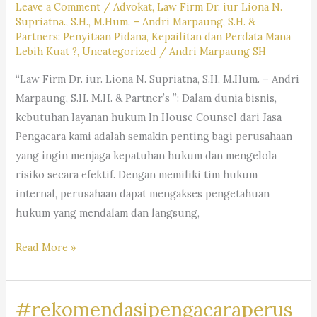
Leave a Comment
/
Advokat
,
Law Firm Dr. iur Liona N.
Supriatna., S.H., M.Hum. – Andri Marpaung, S.H. &
Partners: Penyitaan Pidana, Kepailitan dan Perdata Mana
Lebih Kuat ?
,
Uncategorized
/
Andri Marpaung SH
“Law Firm Dr. iur. Liona N. Supriatna, S.H, M.Hum. – Andri
Marpaung, S.H. M.H. & Partner’s ”: Dalam dunia bisnis,
kebutuhan layanan hukum In House Counsel dari Jasa
Pengacara kami adalah semakin penting bagi perusahaan
yang ingin menjaga kepatuhan hukum dan mengelola
risiko secara efektif. Dengan memiliki tim hukum
internal, perusahaan dapat mengakses pengetahuan
hukum yang mendalam dan langsung,
#rekomendasipengacaraperusahaan,#rekomendasiadvokatpe
Read More »
#rekomendasilawyerperusahaan,
#rekomendasikuasahukumperusahaan,#rekomendasilegalper
#rekomendasipengacaraperus
#rekomendasikantorhukumbisnis,