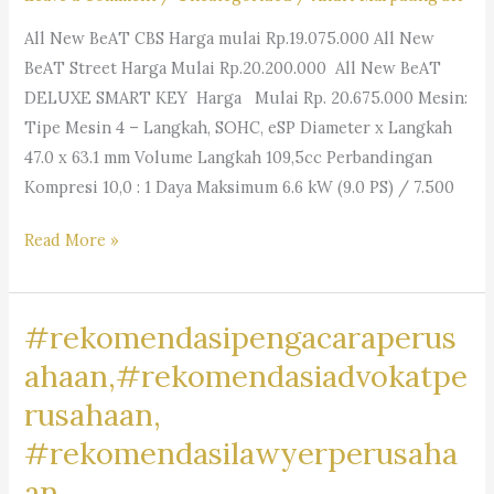
All New BeAT CBS Harga mulai Rp.19.075.000 All New
BeAT Street Harga Mulai Rp.20.200.000 All New BeAT
DELUXE SMART KEY Harga Mulai Rp. 20.675.000 Mesin:
Tipe Mesin 4 – Langkah, SOHC, eSP Diameter x Langkah
47.0 x 63.1 mm Volume Langkah 109,5cc Perbandingan
Kompresi 10,0 : 1 Daya Maksimum 6.6 kW (9.0 PS) / 7.500
#MotorRancamanyar,
Read More »
#RancamanyarRiders,
#BikersRancamanyar,
#rekomendasipengacaraperus
#MotorCommunityRancamanyar,
#JualBeliMotorRancamanyar,
ahaan,#rekomendasiadvokatpe
#MotorDijualRancamanyar,
rusahaan,
#RancamanyarMotorClub,
#rekomendasilawyerperusaha
#RancamanyarBikeLife,
#MotorLoversRancamanyar,
an,