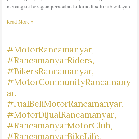
menangani beragam persoalan hukum di seluruh wilayah
Kantor
Read More »
Pengacara
Dr.
#MotorRancamanyar,
iur
Liona
#RancamanyarRiders,
N.
#BikersRancamanyar,
Supriatna., S.H., M.Hum.
#MotorCommunityRancamany
–
A
ar,
Marpaung,
#JualBeliMotorRancamanyar,
S.H.
#MotorDijualRancamanyar,
M.H.
&
#RancamanyarMotorClub,
Partners
#RancamanyarBikeLife,