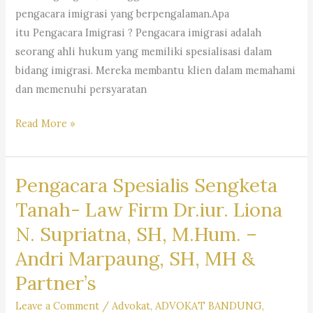
–
pengacara imigrasi yang berpengalaman.Apa
Dr.
itu Pengacara Imigrasi ? Pengacara imigrasi adalah
iur.
seorang ahli hukum yang memiliki spesialisasi dalam
Lion
bidang imigrasi. Mereka membantu klien dalam memahami
N.
dan memenuhi persyaratan
Supriata
SH
Pengacara
Read More »
MHum
Imigrasi
&
–
Partners
Pengacara Spesialis Sengketa
Law
Firm
Tanah- Law Firm Dr.iur. Liona
Dr.
N. Supriatna, SH, M.Hum. –
Iur
Andri Marpaung, SH, MH &
Liona
N.
Partner’s
Supriatna.,
Leave a Comment
/
Advokat
,
ADVOKAT BANDUNG
,
S.H.,