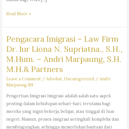
Layanan
Read More »
Jasa
Pengacara
Pengacara Imigrasi – Law Firm
Warga
Negara
Dr. Iur Liona N. Supriatna., S.H.,
Asing
M.Hum. – Andri Marpaung, S.H.
(WNA)
M.H.& Partners
di
Indonesia
Leave a Comment
/
Advokat
,
Uncategorized
/
Andri
–
Firma
Marpaung SH
Hukum
Pengertian Imigrasi Imigrasi adalah salah satu aspek
Andri
penting dalam kehidupan sehari-hari, terutama bagi
Marpaung
mereka yang ingin bekerja, belajar, atau tinggal di luar
SH
negeri. Namun, proses imigrasi seringkali kompleks dan
MH
membingungkan, sehingga memerlukan bantuan dari