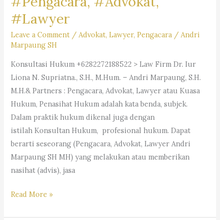
#Pengacara, #Advokat,
Firm
Dr.iur.
#Lawyer
Liona
Leave a Comment
/
Advokat
,
Lawyer
,
Pengacara
/
Andri
N.
Marpaung SH
Supriatna,
Konsultasi Hukum +6282272188522 > Law Firm Dr. Iur
SH,
Liona N. Supriatna., S.H., M.Hum. – Andri Marpaung, S.H.
M.Hum.
M.H.& Partners : Pengacara, Advokat, Lawyer atau Kuasa
–
Hukum, Penasihat Hukum adalah kata benda, subjek.
Andri
Dalam praktik hukum dikenal juga dengan
Marpaung,
istilah Konsultan Hukum, profesional hukum. Dapat
SH,
berarti seseorang (Pengacara, Advokat, Lawyer Andri
MH
Marpaung SH MH) yang melakukan atau memberikan
&
nasihat (advis), jasa
Partner’s
#Pengacara, #Advokat,
Read More »
#Lawyer