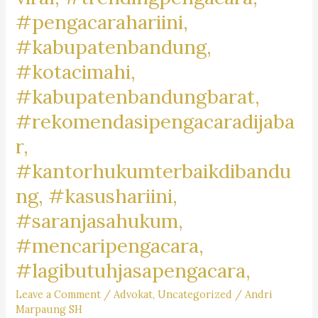
#googletrending,
#pengacarahariini,
#kabupatenbandung,
#kotacimahi,
#kabupatenbandungbarat,
#rekomendasipengacaradijaba
r,
#kantorhukumterbaikdibandu
ng, #kasushariini,
#saranjasahukum,
#mencaripengacara,
#lagibutuhjasapengacara,
Leave a Comment
/
Advokat
,
Uncategorized
/
Andri
Marpaung SH