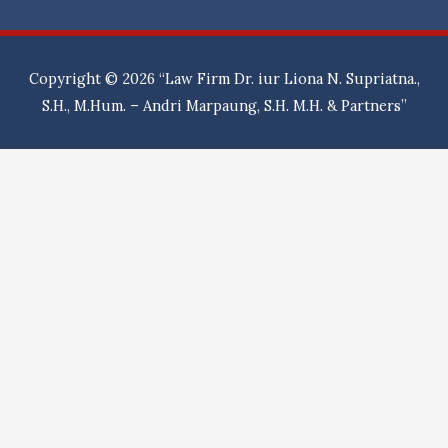
Liona
N.
Supriatna.,
Copyright © 2026
“Law Firm Dr. iur Liona N. Supriatna.,
S.H.,
S.H., M.Hum. – Andri Marpaung, S.H. M.H. & Partners”
M.Hum.
&
Partners