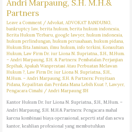
Andri Marpaung, S.H. M.H.&
#pencarianbantuanhukum,
#pencarianjasapengacara,
Partners
#pencarianlembagabantuanhukum,
Leave a Comment
/
Advokat
,
ADVOKAT BANDUNG
,
#pencarianlayananhukum,
bankruptcy law
,
berita hukum
,
berita hukum indonesia
,
#kotabandung,#pengacaralagiviral,
Berita Hukum Terbaru
,
google lawyer
,
hukum indonesia
,
#trendingpengacara,
hukum perlindungan
,
hukum perusahaan
,
hukum pidana
,
Hukum Sita Jaminan
,
ilmu hukum
,
info terkini
,
Konsultan
#pengacarahariini,
Hukum
,
Law Firm Dr. iur Liona N. Supriatna., S.H., M.Hum.
#kabupatenbandung,
– Andri Marpaung, S.H. & Partners: Pembatalan Perjanjian
#kotacimahi,
Sepihak, Apakah Wanprestasi Atau Perbuatan Melawan
Hukum ?
,
Law Firm Dr. iur Liona N. Supriatna., S.H.,
#kabupatenbandungbarat,
M.Hum. – Andri Marpaung, S.H. & Partners: Penyitaan
#rekomendasipengacaradijabar,
Pidana, Kepailitan dan Perdata Mana Lebih Kuat ?
,
Lawyer
,
#kantorhukumterbaikdibandung,
Pengacara Cimahi
/
Andri Marpaung SH
#kasushariini,
Kantor Hukum Dr. Iur Liona N. Supriatna., S.H., M.Hum. –
#saranjasahukum,
Andri Marpaung, S.H. M.H.& Partners: Pengacara mahal
#mencaripengacara,
karena kombinasi biaya operasional, seperti staf dan sewa
#lagibutuhjasapengacara,
kantor, keahlian profesional yang membutuhkan