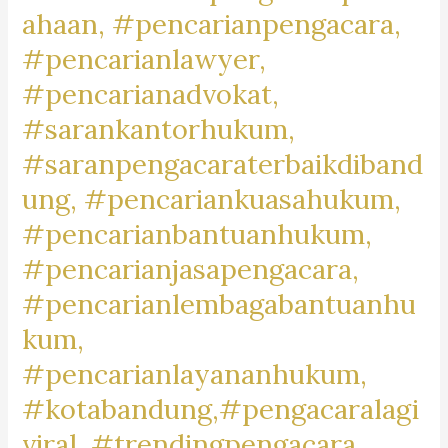
#pengacaragoogle,
ahaan, #pencarianpengacara,
#jasapengacaraperusahaan,
#pencarianlawyer,
#pencariankantoradvokat,
#pencarianadvokat,
#lawyertiktok,
#rekomendasipengacara,
#sarankantorhukum,
#rekomendasilawyer,
#saranpengacaraterbaikdiband
#beranda,
ung, #pencariankuasahukum,
#pengacaratrendingdibandung,
#pengacaratrendingdicimahi,#pengacaratrendingdibandungb
#pencarianbantuanhukum,
#pengacaralagiviraldicimahi,
#pencarianjasapengacara,
#pengacarapalingbanyakdicari,
#pencarianlembagabantuanhu
#pengacaratanah,
kum,
#pengacarashm,
#aktivitaslawyer,
#pencarianlayananhukum,
#caripengacaradigoogle,
#kotabandung,#pengacaralagi
#pengacarapalingtop,
viral, #trendingpengacara,
#googletrend,