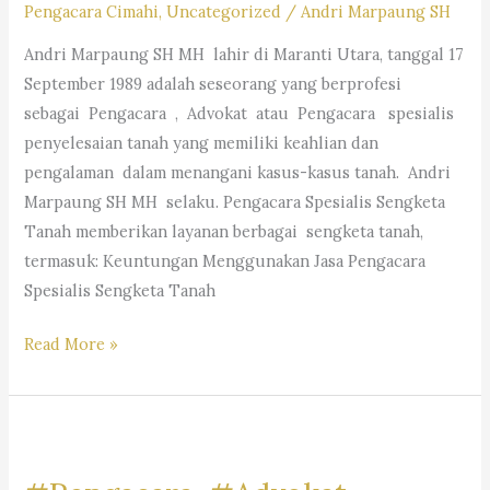
Pengacara Cimahi
,
Uncategorized
/
Andri Marpaung SH
M.Hum.
Andri Marpaung SH MH lahir di Maranti Utara, tanggal 17
–
September 1989 adalah seseorang yang berprofesi
Andri
sebagai Pengacara , Advokat atau Pengacara spesialis
Marpaung,
penyelesaian tanah yang memiliki keahlian dan
S.H.
pengalaman dalam menangani kasus-kasus tanah. Andri
M.H.&
Marpaung SH MH selaku. Pengacara Spesialis Sengketa
Partners
Tanah memberikan layanan berbagai sengketa tanah,
termasuk: Keuntungan Menggunakan Jasa Pengacara
Spesialis Sengketa Tanah
Pengacara
Read More »
Spesialis
Sengketa
Tanah-
Law