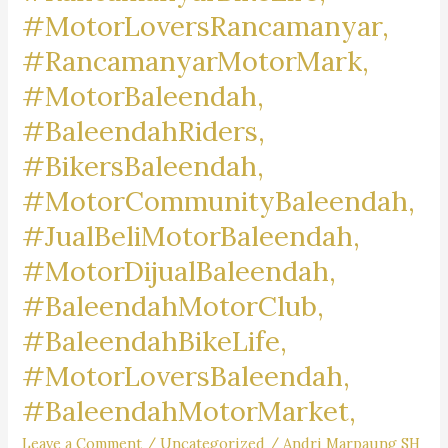
#MotorLoversRancamanyar,
#RancamanyarMotorMark,
#MotorBaleendah,
#BaleendahRiders,
#BikersBaleendah,
#MotorCommunityBaleendah,
#JualBeliMotorBaleendah,
#MotorDijualBaleendah,
#BaleendahMotorClub,
#BaleendahBikeLife,
#MotorLoversBaleendah,
#BaleendahMotorMarket,
Leave a Comment
/
Uncategorized
/
Andri Marpaung SH