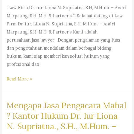
“Law Firm Dr. iur. Liona N. Supriatna, S.H, M.Hum. – Andri
Marpaung, S.H. M.H. & Partner’s ”: Selamat datang di Law
Firm Dr. iur. Liona N. Supriatna, S.H, M.Hum. – Andri
Marpaung, S.H. M.H. & Partner’s Kami adalah
perusahaan jasa lawyer . Dengan pengalaman yang luas
dan pengetahuan mendalam dalam berbagai bidang
hukum, kami siap memberikan solusi hukum yang
profesional dan
#rekomendasipengacaraperusahaan,
Read More »
#pencarianpengacara,
#pencarianlawyer,
Mengapa Jasa Pengacara Mahal
#pencarianadvokat,
#sarankantorhukum,
? Kantor Hukum Dr. Iur Liona
#saranpengacaraterbaikdibandung,
N. Supriatna., S.H., M.Hum. –
#pencariankuasahukum,