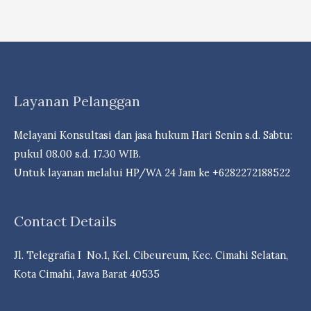
Bunga,
Saham
Bank
&
Reksa
Layanan Pelanggan
dDna
Campuran
Melayani Konsultasi dan jasa hukum Hari Senin s.d. Sabtu:
Berpeluang
pukul 08.00 s.d. 17.30 WIB.
Cuan- Law
Untuk layanan melalui HP/WA 24 Jam ke +6282272188522
Firm
Andri
Contact Details
Marpaung,
S.H.
Jl. Telegrafia I No.1, Kel. Cibeureum, Kec. Cimahi Selatan,
M.H.-
Kota Cimahi, Jawa Barat 40535
Dr.
iur