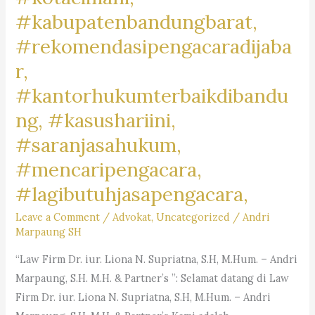
#kabupatenbandungbarat,
#rekomendasipengacaradijaba
r,
#kantorhukumterbaikdibandu
ng, #kasushariini,
#saranjasahukum,
#mencaripengacara,
#lagibutuhjasapengacara,
Leave a Comment
/
Advokat
,
Uncategorized
/
Andri
Marpaung SH
“Law Firm Dr. iur. Liona N. Supriatna, S.H, M.Hum. – Andri
Marpaung, S.H. M.H. & Partner’s ”: Selamat datang di Law
Firm Dr. iur. Liona N. Supriatna, S.H, M.Hum. – Andri