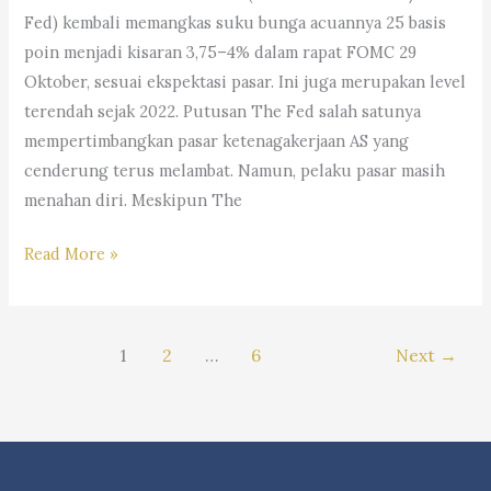
Marpaung,
Fed) kembali memangkas suku bunga acuannya 25 basis
S.H.
poin menjadi kisaran 3,75–4% dalam rapat FOMC 29
M.H.&
Oktober, sesuai ekspektasi pasar. Ini juga merupakan level
Partners
terendah sejak 2022. Putusan The Fed salah satunya
mempertimbangkan pasar ketenagakerjaan AS yang
cenderung terus melambat. Namun, pelaku pasar masih
menahan diri. Meskipun The
#Trending:
Read More »
Dampak
The
Fed
1
2
…
6
Next
→
Potong
Bunga,
Saham
Bank
&