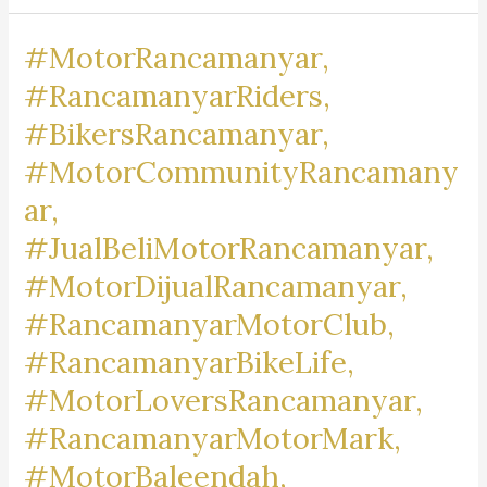
Dr.
#MotorRancamanyar,
iur
Liona
#RancamanyarRiders,
N.
#BikersRancamanyar,
Supriatna., S.H., M.Hum.
#MotorCommunityRancamany
–
A
ar,
Marpaung,
#JualBeliMotorRancamanyar,
S.H.
#MotorDijualRancamanyar,
M.H.
&
#RancamanyarMotorClub,
Partners
#RancamanyarBikeLife,
#MotorLoversRancamanyar,
#RancamanyarMotorMark,
#MotorBaleendah,