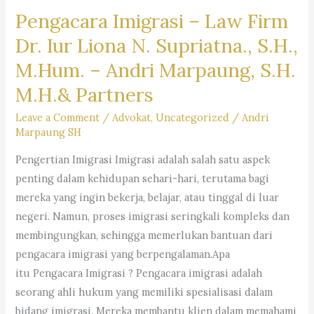
Pengacara Imigrasi – Law Firm
Warga
Negara
Dr. Iur Liona N. Supriatna., S.H.,
Asing
M.Hum. – Andri Marpaung, S.H.
(WNA)
M.H.& Partners
di
Indonesia
Leave a Comment
/
Advokat
,
Uncategorized
/
Andri
–
Firma
Marpaung SH
Hukum
Pengertian Imigrasi Imigrasi adalah salah satu aspek
Andri
penting dalam kehidupan sehari-hari, terutama bagi
Marpaung
mereka yang ingin bekerja, belajar, atau tinggal di luar
SH
negeri. Namun, proses imigrasi seringkali kompleks dan
MH
membingungkan, sehingga memerlukan bantuan dari
–
pengacara imigrasi yang berpengalaman.Apa
Dr.
itu Pengacara Imigrasi ? Pengacara imigrasi adalah
iur.
seorang ahli hukum yang memiliki spesialisasi dalam
Lion
bidang imigrasi. Mereka membantu klien dalam memahami