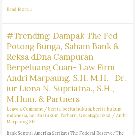
Mengapa
Read More »
Jasa
Pengacara
#Trending: Dampak The Fed
Mahal
?
Potong Bunga, Saham Bank &
Kantor
Reksa dDna Campuran
Hukum
Berpeluang Cuan- Law Firm
Dr.
Iur
Andri Marpaung, S.H. M.H.- Dr.
Liona
iur Liona N. Supriatna., S.H.,
N.
M.Hum. & Partners
Supriatna.,
S.H.,
Leave a Comment
/
berita
,
berita hukum
,
berita hukum
M.Hum.
indonesia
,
Berita Hukum Terbaru
,
Uncategorized
/
Andri
Marpaung SH
–
Andri
Bank Sentral Amerika Serikat (The Federal Reserve/The