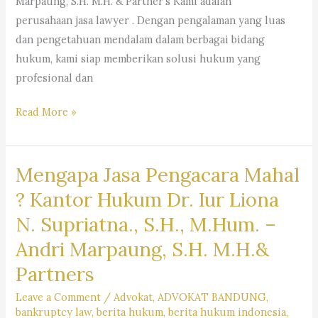
Marpaung, S.H. M.H. & Partner’s Kami adalah
perusahaan jasa lawyer . Dengan pengalaman yang luas
dan pengetahuan mendalam dalam berbagai bidang
hukum, kami siap memberikan solusi hukum yang
profesional dan
#rekomendasipengacaraperusahaan,
Read More »
#pencarianpengacara,
#pencarianlawyer,
Mengapa Jasa Pengacara Mahal
#pencarianadvokat,
#sarankantorhukum,
? Kantor Hukum Dr. Iur Liona
#saranpengacaraterbaikdibandung,
N. Supriatna., S.H., M.Hum. –
#pencariankuasahukum,
Andri Marpaung, S.H. M.H.&
#pencarianbantuanhukum,
#pencarianjasapengacara,
Partners
#pencarianlembagabantuanhukum,
Leave a Comment
/
Advokat
,
ADVOKAT BANDUNG
,
#pencarianlayananhukum,
bankruptcy law
,
berita hukum
,
berita hukum indonesia
,