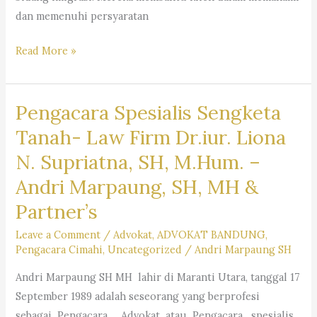
N.
dan memenuhi persyaratan
Supriata
SH
Pengacara
Read More »
MHum
Imigrasi
&
–
Partners
Pengacara Spesialis Sengketa
Law
Firm
Tanah- Law Firm Dr.iur. Liona
Dr.
N. Supriatna, SH, M.Hum. –
Iur
Andri Marpaung, SH, MH &
Liona
N.
Partner’s
Supriatna.,
Leave a Comment
/
Advokat
,
ADVOKAT BANDUNG
,
S.H.,
Pengacara Cimahi
,
Uncategorized
/
Andri Marpaung SH
M.Hum.
Andri Marpaung SH MH lahir di Maranti Utara, tanggal 17
–
September 1989 adalah seseorang yang berprofesi
Andri
sebagai Pengacara , Advokat atau Pengacara spesialis