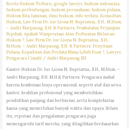
#kotabandung,#pengacaralagiviral,
Berita Hukum Terbaru
,
google lawyer
,
hukum indonesia
,
#trendingpengacara,
hukum perlindungan
,
hukum perusahaan
,
hukum pidana
,
Hukum Sita Jaminan
,
ilmu hukum
,
info terkini
,
Konsultan
#pengacarahariini,
Hukum
,
Law Firm Dr. iur Liona N. Supriatna., S.H., M.Hum.
#kabupatenbandung,
– Andri Marpaung, S.H. & Partners: Pembatalan Perjanjian
#kotacimahi,
Sepihak, Apakah Wanprestasi Atau Perbuatan Melawan
Hukum ?
,
Law Firm Dr. iur Liona N. Supriatna., S.H.,
#kabupatenbandungbarat,
M.Hum. – Andri Marpaung, S.H. & Partners: Penyitaan
#rekomendasipengacaradijabar,
Pidana, Kepailitan dan Perdata Mana Lebih Kuat ?
,
Lawyer
,
#kantorhukumterbaikdibandung,
Pengacara Cimahi
/
Andri Marpaung SH
#kasushariini,
Kantor Hukum Dr. Iur Liona N. Supriatna., S.H., M.Hum. –
#saranjasahukum,
Andri Marpaung, S.H. M.H.& Partners: Pengacara mahal
#mencaripengacara,
karena kombinasi biaya operasional, seperti staf dan sewa
#lagibutuhjasapengacara,
kantor, keahlian profesional yang membutuhkan
pendidikan panjang dan berlisensi, serta kompleksitas
kasus yang memerlukan banyak waktu dan upaya. Selain
itu, reputasi dan pengalaman pengacara juga
memengaruhi tarif mereka, yang ditagihkan berdasarkan