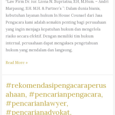
“Law Firm Dr. iur. Liona N. Supriatna, S.H, M.Hum. – Andri
Marpaung, S.H. M.H. & Partner’s ”: Dalam dunia bisnis,
kebutuhan layanan hukum In House Counsel dari Jasa
Pengacara kami adalah semakin penting bagi perusahaan
yang ingin menjaga kepatuhan hukum dan mengelola
risiko secara efektif. Dengan memiliki tim hukum
internal, perusahaan dapat mengakses pengetahuan
hukum yang mendalam dan langsung,
#rekomendasipengacaraperusahaan,#rekomendasiadvokatpe
Read More »
#rekomendasilawyerperusahaan,
#rekomendasikuasahukumperusahaan,#rekomendasilegalper
#rekomendasipengacaraperus
#rekomendasikantorhukumbisnis,
#pengacaragoogle,
ahaan, #pencarianpengacara,
#jasapengacaraperusahaan,
#pencarianlawyer,
#pencariankantoradvokat,
#pencarianadvokat,
#lawyertiktok,