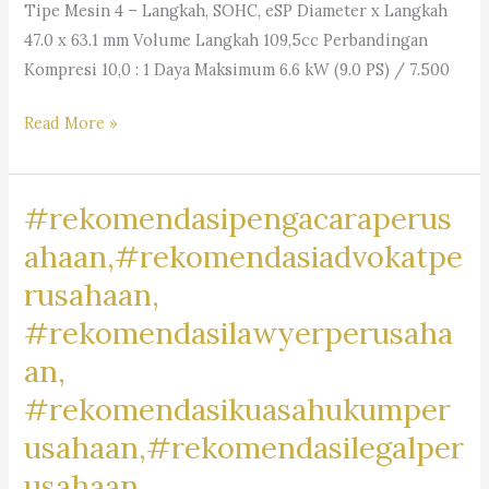
Tipe Mesin 4 – Langkah, SOHC, eSP Diameter x Langkah
47.0 x 63.1 mm Volume Langkah 109,5cc Perbandingan
Kompresi 10,0 : 1 Daya Maksimum 6.6 kW (9.0 PS) / 7.500
#MotorRancamanyar,
Read More »
#RancamanyarRiders,
#BikersRancamanyar,
#rekomendasipengacaraperus
#MotorCommunityRancamanyar,
#JualBeliMotorRancamanyar,
ahaan,#rekomendasiadvokatpe
#MotorDijualRancamanyar,
rusahaan,
#RancamanyarMotorClub,
#rekomendasilawyerperusaha
#RancamanyarBikeLife,
#MotorLoversRancamanyar,
an,
#RancamanyarMotorMark,
#rekomendasikuasahukumper
#MotorBaleendah,
usahaan,#rekomendasilegalper
#BaleendahRiders,
#BikersBaleendah,
usahaan,