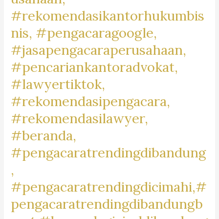
#MotorCommunityBaleendah,
#rekomendasikantorhukumbis
#JualBeliMotorBaleendah,
nis, #pengacaragoogle,
#MotorDijualBaleendah,
#jasapengacaraperusahaan,
#BaleendahMotorClub,
#BaleendahBikeLife,
#pencariankantoradvokat,
#MotorLoversBaleendah,
#lawyertiktok,
#BaleendahMotorMarket,
#rekomendasipengacara,
#rekomendasilawyer,
#beranda,
#pengacaratrendingdibandung
,
#pengacaratrendingdicimahi,#
pengacaratrendingdibandungb