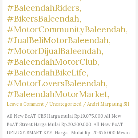
#BaleendahRiders,
#BikersBaleendah,
#MotorCommunityBaleendah,
#JualBeliMotorBaleendah,
#MotorDijualBaleendah,
#BaleendahMotorClub,
#BaleendahBikeLife,
#MotorLoversBaleendah,
#BaleendahMotorMarket,
Leave a Comment
/
Uncategorized
/
Andri Marpaung SH
All New BeAT CBS Harga mulai Rp.19.075.000 All New
BeAT Street Harga Mulai Rp.20.200.000 All New BeAT
DELUXE SMART KEY Harga Mulai Rp. 20.675.000 Mesin: