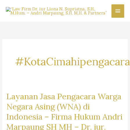
Skip
Main
to
content
Men
#KotaCimahipengacara
Layanan Jasa Pengacara Warga
Negara Asing (WNA) di
Indonesia –
Firma Hukum Andri
Marpaung SH MH – Dr. iur.