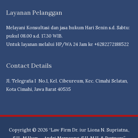
Reksa
Layanan Pelanggan
dDna
Campuran
Melayani Konsultasi dan jasa hukum Hari Senin s.d. Sabtu:
Berpeluang
pukul 08.00 s.d. 17.30 WIB.
Cuan- Law
Untuk layanan melalui HP/WA 24 Jam ke +6282272188522
Firm
Andri
Contact Details
Marpaung,
S.H.
Jl. Telegrafia I No.1, Kel. Cibeureum, Kec. Cimahi Selatan,
M.H.-
Kota Cimahi, Jawa Barat 40535
Dr.
iur
Liona
N.
Supriatna.,
Copyright © 2026
“Law Firm Dr. iur Liona N. Supriatna.,
S.H.,