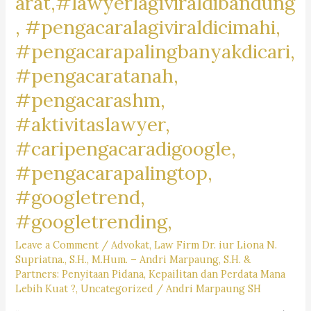
arat,#lawyerlagiviraldibandung
, #pengacaralagiviraldicimahi,
#pengacarapalingbanyakdicari,
#pengacaratanah,
#pengacarashm,
#aktivitaslawyer,
#caripengacaradigoogle,
#pengacarapalingtop,
#googletrend,
#googletrending,
Leave a Comment
/
Advokat
,
Law Firm Dr. iur Liona N.
Supriatna., S.H., M.Hum. – Andri Marpaung, S.H. &
Partners: Penyitaan Pidana, Kepailitan dan Perdata Mana
Lebih Kuat ?
,
Uncategorized
/
Andri Marpaung SH