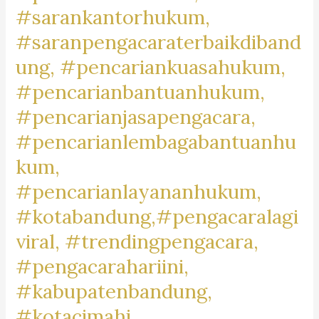
#rekomendasipengacara,
#sarankantorhukum,
#rekomendasilawyer,
#saranpengacaraterbaikdiband
#beranda,
ung, #pencariankuasahukum,
#pengacaratrendingdibandung,
#pengacaratrendingdicimahi,#pengacaratrendingdibandungb
#pencarianbantuanhukum,
#pengacaralagiviraldicimahi,
#pencarianjasapengacara,
#pengacarapalingbanyakdicari,
#pencarianlembagabantuanhu
#pengacaratanah,
kum,
#pengacarashm,
#aktivitaslawyer,
#pencarianlayananhukum,
#caripengacaradigoogle,
#kotabandung,#pengacaralagi
#pengacarapalingtop,
viral, #trendingpengacara,
#googletrend,
#googletrending,
#pengacarahariini,
#kabupatenbandung,
#kotacimahi,