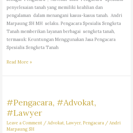
Marpaung,
penyelesaian tanah yang memiliki keahlian dan
S.H.
pengalaman dalam menangani kasus-kasus tanah. Andri
M.H.&
Marpaung SH MH selaku. Pengacara Spesialis Sengketa
Partners
Tanah memberikan layanan berbagai sengketa tanah,
termasuk: Keuntungan Menggunakan Jasa Pengacara
Spesialis Sengketa Tanah
Pengacara
Read More »
Spesialis
Sengketa
Tanah-
Law
#Pengacara, #Advokat,
Firm
Dr.iur.
#Lawyer
Liona
Leave a Comment
/
Advokat
,
Lawyer
,
Pengacara
/
Andri
N.
Marpaung SH