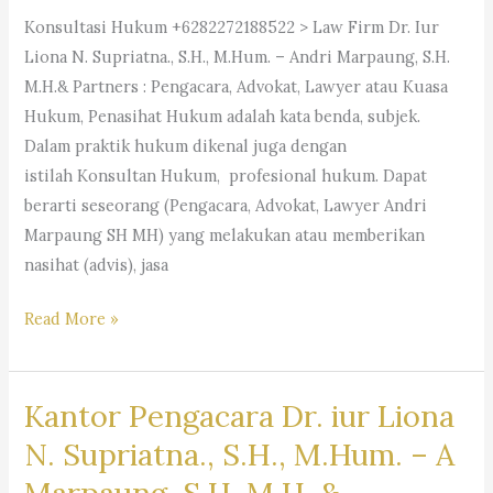
Supriatna,
Konsultasi Hukum +6282272188522 > Law Firm Dr. Iur
SH,
Liona N. Supriatna., S.H., M.Hum. – Andri Marpaung, S.H.
M.Hum.
M.H.& Partners : Pengacara, Advokat, Lawyer atau Kuasa
–
Hukum, Penasihat Hukum adalah kata benda, subjek.
Andri
Dalam praktik hukum dikenal juga dengan
Marpaung,
istilah Konsultan Hukum, profesional hukum. Dapat
SH,
berarti seseorang (Pengacara, Advokat, Lawyer Andri
MH
Marpaung SH MH) yang melakukan atau memberikan
&
nasihat (advis), jasa
Partner’s
#Pengacara, #Advokat,
Read More »
#Lawyer
Kantor Pengacara Dr. iur Liona
N. Supriatna., S.H., M.Hum. – A
Marpaung, S.H. M.H. &