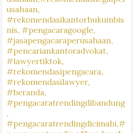
#BikersBaleendah,
usahaan,
#MotorCommunityBaleendah,
#rekomendasikantorhukumbis
#JualBeliMotorBaleendah,
nis, #pengacaragoogle,
#MotorDijualBaleendah,
#jasapengacaraperusahaan,
#BaleendahMotorClub,
#BaleendahBikeLife,
#pencariankantoradvokat,
#MotorLoversBaleendah,
#lawyertiktok,
#BaleendahMotorMarket,
#rekomendasipengacara,
#rekomendasilawyer,
#beranda,
#pengacaratrendingdibandung
,
#pengacaratrendingdicimahi,#