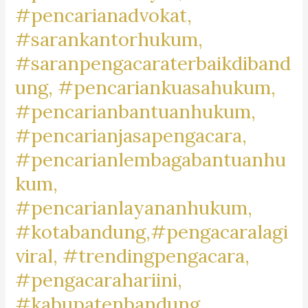
#pencarianadvokat,
#lawyertiktok,
#rekomendasipengacara,
#sarankantorhukum,
#rekomendasilawyer,
#saranpengacaraterbaikdiband
#beranda,
ung, #pencariankuasahukum,
#pengacaratrendingdibandung,
#pengacaratrendingdicimahi,#pengacaratrendingdibandungb
#pencarianbantuanhukum,
#pengacaralagiviraldicimahi,
#pencarianjasapengacara,
#pengacarapalingbanyakdicari,
#pencarianlembagabantuanhu
#pengacaratanah,
kum,
#pengacarashm,
#aktivitaslawyer,
#pencarianlayananhukum,
#caripengacaradigoogle,
#kotabandung,#pengacaralagi
#pengacarapalingtop,
viral, #trendingpengacara,
#googletrend,
#googletrending,
#pengacarahariini,
#kabupatenbandung,