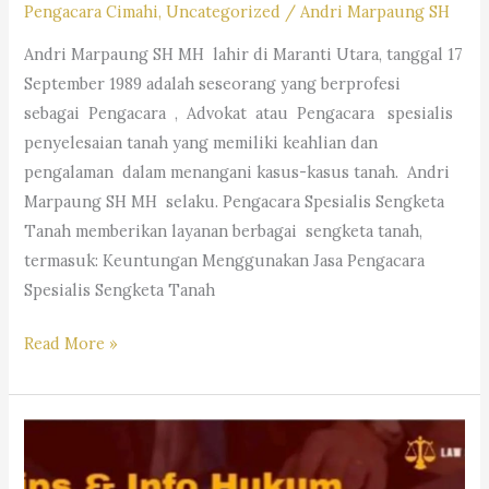
Pengacara Cimahi
,
Uncategorized
/
Andri Marpaung SH
M.Hum.
Andri Marpaung SH MH lahir di Maranti Utara, tanggal 17
–
September 1989 adalah seseorang yang berprofesi
Andri
sebagai Pengacara , Advokat atau Pengacara spesialis
Marpaung,
penyelesaian tanah yang memiliki keahlian dan
S.H.
pengalaman dalam menangani kasus-kasus tanah. Andri
M.H.&
Marpaung SH MH selaku. Pengacara Spesialis Sengketa
Partners
Tanah memberikan layanan berbagai sengketa tanah,
termasuk: Keuntungan Menggunakan Jasa Pengacara
Spesialis Sengketa Tanah
Pengacara
Read More »
Spesialis
Sengketa
Tanah-
Law