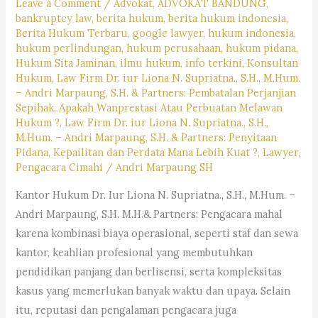
Leave a Comment
/
Advokat
,
ADVOKAT BANDUNG
,
#pencarianlayananhukum,
bankruptcy law
,
berita hukum
,
berita hukum indonesia
,
#kotabandung,#pengacaralagiviral,
Berita Hukum Terbaru
,
google lawyer
,
hukum indonesia
,
#trendingpengacara,
hukum perlindungan
,
hukum perusahaan
,
hukum pidana
,
Hukum Sita Jaminan
,
ilmu hukum
,
info terkini
,
Konsultan
#pengacarahariini,
Hukum
,
Law Firm Dr. iur Liona N. Supriatna., S.H., M.Hum.
#kabupatenbandung,
– Andri Marpaung, S.H. & Partners: Pembatalan Perjanjian
#kotacimahi,
Sepihak, Apakah Wanprestasi Atau Perbuatan Melawan
Hukum ?
,
Law Firm Dr. iur Liona N. Supriatna., S.H.,
#kabupatenbandungbarat,
M.Hum. – Andri Marpaung, S.H. & Partners: Penyitaan
#rekomendasipengacaradijabar,
Pidana, Kepailitan dan Perdata Mana Lebih Kuat ?
,
Lawyer
,
#kantorhukumterbaikdibandung,
Pengacara Cimahi
/
Andri Marpaung SH
#kasushariini,
Kantor Hukum Dr. Iur Liona N. Supriatna., S.H., M.Hum. –
#saranjasahukum,
Andri Marpaung, S.H. M.H.& Partners: Pengacara mahal
#mencaripengacara,
karena kombinasi biaya operasional, seperti staf dan sewa
#lagibutuhjasapengacara,
kantor, keahlian profesional yang membutuhkan
pendidikan panjang dan berlisensi, serta kompleksitas
kasus yang memerlukan banyak waktu dan upaya. Selain
itu, reputasi dan pengalaman pengacara juga