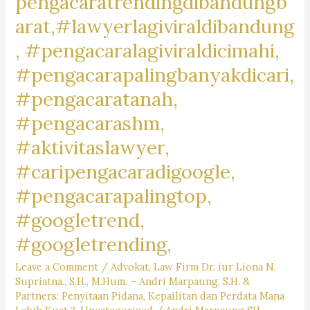
pengacaratrendingdibandungb
arat,#lawyerlagiviraldibandung
, #pengacaralagiviraldicimahi,
#pengacarapalingbanyakdicari,
#pengacaratanah,
#pengacarashm,
#aktivitaslawyer,
#caripengacaradigoogle,
#pengacarapalingtop,
#googletrend,
#googletrending,
Leave a Comment
/
Advokat
,
Law Firm Dr. iur Liona N.
Supriatna., S.H., M.Hum. – Andri Marpaung, S.H. &
Partners: Penyitaan Pidana, Kepailitan dan Perdata Mana