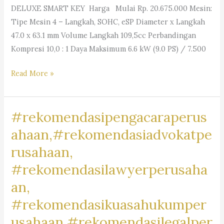
DELUXE SMART KEY Harga Mulai Rp. 20.675.000 Mesin:
Tipe Mesin 4 – Langkah, SOHC, eSP Diameter x Langkah
47.0 x 63.1 mm Volume Langkah 109,5cc Perbandingan
Kompresi 10,0 : 1 Daya Maksimum 6.6 kW (9.0 PS) / 7.500
#MotorRancamanyar,
Read More »
#RancamanyarRiders,
#BikersRancamanyar,
#rekomendasipengacaraperus
#MotorCommunityRancamanyar,
#JualBeliMotorRancamanyar,
ahaan,#rekomendasiadvokatpe
#MotorDijualRancamanyar,
rusahaan,
#RancamanyarMotorClub,
#rekomendasilawyerperusaha
#RancamanyarBikeLife,
#MotorLoversRancamanyar,
an,
#RancamanyarMotorMark,
#rekomendasikuasahukumper
#MotorBaleendah,
usahaan,#rekomendasilegalper
#BaleendahRiders,