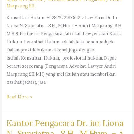
Marpaung SH
Konsultasi Hukum +6282272188522 > Law Firm Dr. Iur
Liona N. Supriatna., S.H., M.Hum. – Andri Marpaung, S.H.
M.H.& Partners : Pengacara, Advokat, Lawyer atau Kuasa
Hukum, Penasihat Hukum adalah kata benda, subjek.
Dalam praktik hukum dikenal juga dengan
istilah Konsultan Hukum, profesional hukum. Dapat
berarti seseorang (Pengacara, Advokat, Lawyer Andri
Marpaung SH MH) yang melakukan atau memberikan
nasihat (advis), jasa
#Pengacara, #Advokat,
Read More »
#Lawyer
Kantor Pengacara Dr. iur Liona
N. Supriatna., S.H., M.Hum. – A