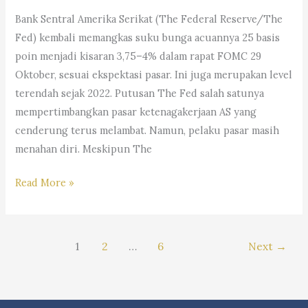
Andri
Bank Sentral Amerika Serikat (The Federal Reserve/The
Marpaung,
Fed) kembali memangkas suku bunga acuannya 25 basis
S.H.
poin menjadi kisaran 3,75–4% dalam rapat FOMC 29
M.H.&
Oktober, sesuai ekspektasi pasar. Ini juga merupakan level
Partners
terendah sejak 2022. Putusan The Fed salah satunya
mempertimbangkan pasar ketenagakerjaan AS yang
cenderung terus melambat. Namun, pelaku pasar masih
menahan diri. Meskipun The
#Trending:
Read More »
Dampak
The
Fed
1
2
…
6
Next
→
Potong
Bunga,
Saham