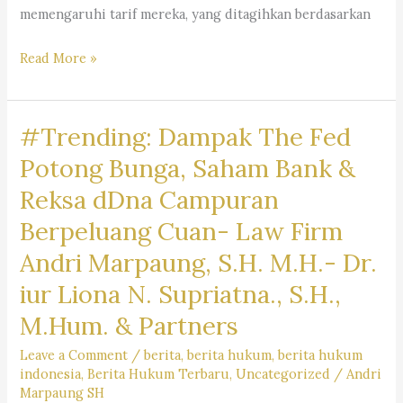
memengaruhi tarif mereka, yang ditagihkan berdasarkan
Mengapa
Read More »
Jasa
Pengacara
#Trending: Dampak The Fed
Mahal
?
Potong Bunga, Saham Bank &
Kantor
Reksa dDna Campuran
Hukum
Berpeluang Cuan- Law Firm
Dr.
Iur
Andri Marpaung, S.H. M.H.- Dr.
Liona
iur Liona N. Supriatna., S.H.,
N.
M.Hum. & Partners
Supriatna.,
S.H.,
Leave a Comment
/
berita
,
berita hukum
,
berita hukum
M.Hum.
indonesia
,
Berita Hukum Terbaru
,
Uncategorized
/
Andri
Marpaung SH
–