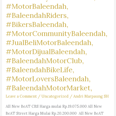
#MotorBaleendah,
#BaleendahRiders,
#BikersBaleendah,
#MotorCommunityBaleendah,
#JualBeliMotorBaleendah,
#MotorDijualBaleendah,
#BaleendahMotorClub,
#BaleendahBikeLife,
#MotorLoversBaleendah,
#BaleendahMotorMarket,
Leave a Comment
/
Uncategorized
/
Andri Marpaung SH
All New BeAT CBS Harga mulai Rp.19.075.000 All New
BeAT Street Harga Mulai Rp.20.200.000 All New BeAT