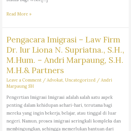
Layanan
Read More »
Jasa
Pengacara
Pengacara Imigrasi – Law Firm
Warga
Negara
Dr. Iur Liona N. Supriatna., S.H.,
Asing
M.Hum. – Andri Marpaung, S.H.
(WNA)
M.H.& Partners
di
Indonesia
Leave a Comment
/
Advokat
,
Uncategorized
/
Andri
–
Firma
Marpaung SH
Hukum
Pengertian Imigrasi Imigrasi adalah salah satu aspek
Andri
penting dalam kehidupan sehari-hari, terutama bagi
Marpaung
mereka yang ingin bekerja, belajar, atau tinggal di luar
SH
negeri. Namun, proses imigrasi seringkali kompleks dan
MH
membingungkan, sehingga memerlukan bantuan dari