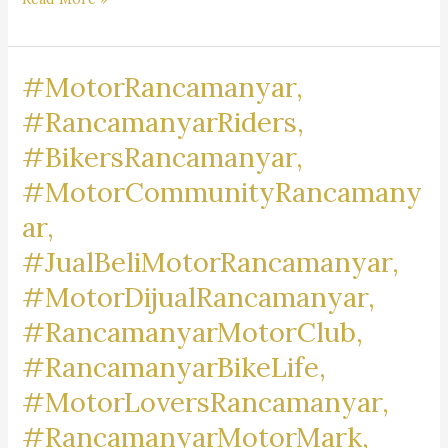
Pengacara
Dr.
#MotorRancamanyar,
iur
Liona
#RancamanyarRiders,
N.
#BikersRancamanyar,
Supriatna., S.H., M.Hum.
#MotorCommunityRancamany
–
A
ar,
Marpaung,
#JualBeliMotorRancamanyar,
S.H.
#MotorDijualRancamanyar,
M.H.
&
#RancamanyarMotorClub,
Partners
#RancamanyarBikeLife,
#MotorLoversRancamanyar,
#RancamanyarMotorMark,