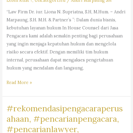
Lebih Kuat ?
,
Uncategorized
/
Andri Marpaung SH
“Law Firm Dr. iur. Liona N. Supriatna, S.H, M.Hum. – Andri
Marpaung, S.H. M.H. & Partner’s ”: Dalam dunia bisnis,
kebutuhan layanan hukum In House Counsel dari Jasa
Pengacara kami adalah semakin penting bagi perusahaan
yang ingin menjaga kepatuhan hukum dan mengelola
risiko secara efektif. Dengan memiliki tim hukum
internal, perusahaan dapat mengakses pengetahuan
hukum yang mendalam dan langsung,
#rekomendasipengacaraperusahaan,#rekomendasiadvokatpe
Read More »
#rekomendasilawyerperusahaan,
#rekomendasikuasahukumperusahaan,#rekomendasilegalper
#rekomendasipengacaraperus
#rekomendasikantorhukumbisnis,
#pengacaragoogle,
ahaan, #pencarianpengacara,
#jasapengacaraperusahaan,
#pencarianlawyer,
#pencariankantoradvokat,