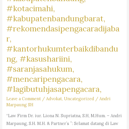
#kotacimahi,
#kabupatenbandungbarat,
#rekomendasipengacaradijaba
r,
#kantorhukumterbaikdibandu
ng, #kasushariini,
#saranjasahukum,
#mencaripengacara,
#lagibutuhjasapengacara,
Leave a Comment
/
Advokat
,
Uncategorized
/
Andri
Marpaung SH
“Law Firm Dr. iur. Liona N. Supriatna, S.H, M.Hum. – Andri
Marpaung, S.H. M.H. & Partner’s ”: Selamat datang di Law