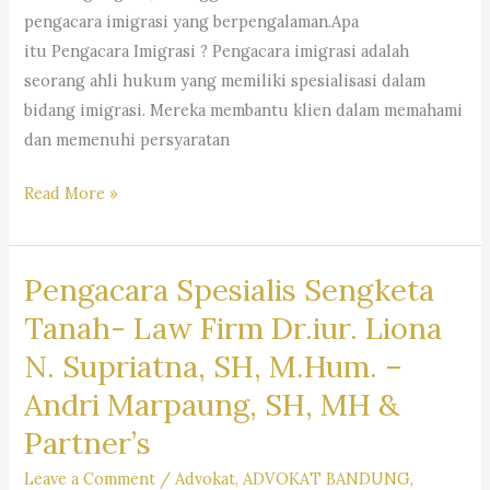
–
pengacara imigrasi yang berpengalaman.Apa
Dr.
itu Pengacara Imigrasi ? Pengacara imigrasi adalah
iur.
seorang ahli hukum yang memiliki spesialisasi dalam
Lion
bidang imigrasi. Mereka membantu klien dalam memahami
N.
dan memenuhi persyaratan
Supriata
SH
Pengacara
Read More »
MHum
Imigrasi
&
–
Partners
Pengacara Spesialis Sengketa
Law
Firm
Tanah- Law Firm Dr.iur. Liona
Dr.
N. Supriatna, SH, M.Hum. –
Iur
Andri Marpaung, SH, MH &
Liona
N.
Partner’s
Supriatna.,
Leave a Comment
/
Advokat
,
ADVOKAT BANDUNG
,
S.H.,