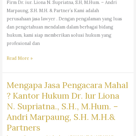
Firm Dr. iur. Liona N. Supriatna, S.H, M.Hum. – Andri
Marpaung, S.H. M.H. & Partner’s Kami adalah
perusahaan jasa lawyer . Dengan pengalaman yang luas
dan pengetahuan mendalam dalam berbagai bidang
hukum, kami siap memberikan solusi hukum yang
profesional dan
#rekomendasipengacaraperusahaan,
Read More »
#pencarianpengacara,
#pencarianlawyer,
Mengapa Jasa Pengacara Mahal
#pencarianadvokat,
#sarankantorhukum,
? Kantor Hukum Dr. Iur Liona
#saranpengacaraterbaikdibandung,
N. Supriatna., S.H., M.Hum. –
#pencariankuasahukum,
Andri Marpaung, S.H. M.H.&
#pencarianbantuanhukum,
#pencarianjasapengacara,
Partners
#pencarianlembagabantuanhukum,