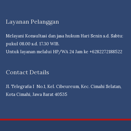
Bank
&
Reksa
Layanan Pelanggan
dDna
Campuran
Melayani Konsultasi dan jasa hukum Hari Senin s.d. Sabtu:
Berpeluang
pukul 08.00 s.d. 17.30 WIB.
Cuan- Law
Untuk layanan melalui HP/WA 24 Jam ke +6282272188522
Firm
Andri
Contact Details
Marpaung,
S.H.
Jl. Telegrafia I No.1, Kel. Cibeureum, Kec. Cimahi Selatan,
M.H.-
Kota Cimahi, Jawa Barat 40535
Dr.
iur
Liona
N.
Supriatna.,