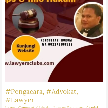
Firm
Dr.iur.
Liona
N.
Supriatna,
SH,
M.Hum.
–
Andri
Marpaung,
SH,
MH
&
Partner’s
#Pengacara, #Advokat,
#Lawyer
Leave a Comment
/
Advokat
,
Lawyer
,
Pengacara
/
Andri