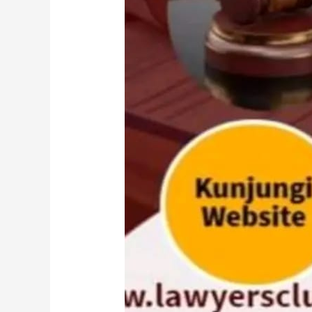
&
Partner’s