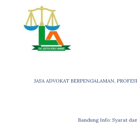
Skip
to
content
JASA ADVOKAT BERPENGALAMAN, PROFES
Bandung Info: Syarat d