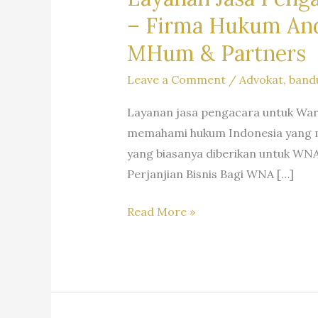
–
Firma Hukum Andr
MHum & Partners
Leave a Comment
/
Advokat
,
band
Layanan jasa pengacara untuk Wa
memahami hukum Indonesia yang m
yang biasanya diberikan untuk WNA
Perjanjian Bisnis Bagi WNA […]
Layanan
Read More »
Jasa
Pengacara
Warga
Negara
Asing