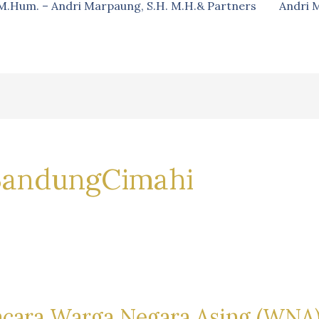
, M.Hum. – Andri Marpaung, S.H. M.H.& Partners
Andri 
andungCimahi
acara Warga Negara Asing (WNA)