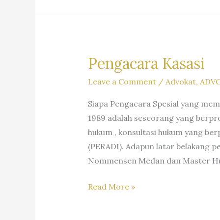
SH
Firm
MHum
Dr.
&
Iur
Partners
Liona
Pengacara Kasasi
N.
Leave a Comment
/
Advokat
,
ADV
Supriatna.,
S.H.,
Siapa Pengacara Spesial yang mem
M.Hum.
1989 adalah seseorang yang berpro
–
hukum , konsultasi hukum yang be
Andri
(PERADI). Adapun latar belakang p
Marpaung,
Nommensen Medan dan Master Hukum
S.H.
M.H.&
Pengacara
Read More »
Partners
Kasasi