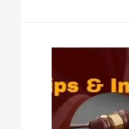
Sengketa
Tanah-
Law
Firm
Dr.iur.
Liona
N.
Supriatna,
SH,
M.Hum.
–
Andri
Marpaung,
SH,
MH