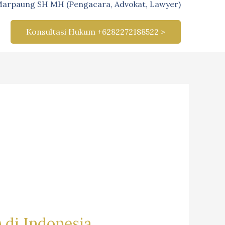
Marpaung SH MH (Pengacara, Advokat, Lawyer)
Konsultasi Hukum +6282272188522 >
 di Indonesia