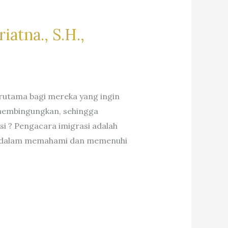
iatna., S.H.,
erutama bagi mereka yang ingin
n membingungkan, sehingga
i ? Pengacara imigrasi adalah
ien dalam memahami dan memenuhi