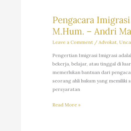
(WNA)
di
Pengacara Imigrasi 
Indonesia
M.Hum. – Andri Ma
–
Firma
Hukum
Leave a Comment
/
Advokat
,
Unca
Andri
Pengertian Imigrasi Imigrasi adala
Marpaung
bekerja, belajar, atau tinggal di 
SH
memerlukan bantuan dari pengacar
MH
seorang ahli hukum yang memiliki
–
persyaratan
Dr.
iur.
Pengacara
Read More »
Lion
Imigrasi
N.
–
Supriata
Law