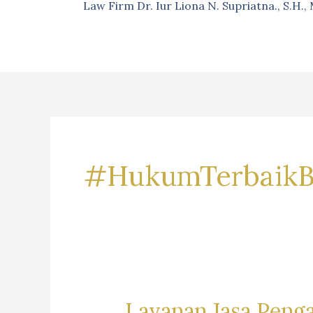
Law Firm Dr. Iur Liona N. Supriatna., S.H.
#HukumTerbaikB
Layanan Jasa Peng