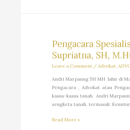
Pengacara Spesiali
Supriatna, SH, M.H
Leave a Comment
/
Advokat
,
ADV
Andri Marpaung SH MH lahir di Ma
Pengacara , Advokat atau Pengaca
kasus-kasus tanah. Andri Marpaun
sengketa tanah, termasuk: Keuntu
Pengacara
Read More »
Spesialis