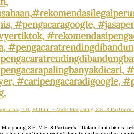
n,
ahaan,#rekomendasilegalperu
s, #pengacaragoogle, #jasapen
wyertiktok, #rekomendasipenga
, #pengacaratrendingdibandun
pengacaratrendingdibandungbar
#pengacarapalingbanyakdicari, 
er, #caripengacaradigoogle, #
g,
upriatna., S.H., M.Hum. – Andri Marpaung, S.H. & Partners:
ri Marpaung, S.H. M.H. & Partner’s ”: Dalam dunia bisnis, 
rusahaan yang ingin menjaga kepatuhan hukum dan mengelol