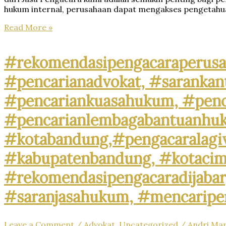
hukum internal, perusahaan dapat mengakses pengetah
#rekomendasipengacaraperusahaan,#rekomendasiadvok
Read More »
#rekomendasilawyerperusahaan,
#rekomendasikuasahukumperusahaan,#rekomendasilega
#rekomendasikantorhukumbisnis,
#rekomendasipengacaraperusah
#pengacaragoogle,
#pencarianadvokat, #sarankan
#jasapengacaraperusahaan,
#pencariankantoradvokat,
#pencariankuasahukum, #penc
#lawyertiktok,
#rekomendasipengacara,
#pencarianlembagabantuanhuk
#rekomendasilawyer,
#beranda,
#kotabandung,#pengacaralagivi
#pengacaratrendingdibandung,
#pengacaratrendingdicimahi,#pengacaratrendingdiband
#kabupatenbandung, #kotacim
#pengacaralagiviraldicimahi,
#pengacarapalingbanyakdicari,
#rekomendasipengacaradijabar
#pengacaratanah,
#pengacarashm,
#saranjasahukum, #mencaripen
#aktivitaslawyer,
#caripengacaradigoogle,
#pengacarapalingtop,
Leave a Comment
/
Advokat
,
Uncategorized
/
Andri Ma