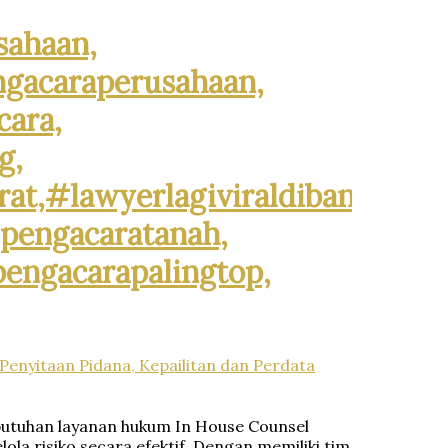
sahaan,
gacaraperusahaan,
cara,
g,
at,#lawyerlagiviraldibandung,
#pengacaratanah,
pengacarapalingtop,
 Penyitaan Pidana, Kepailitan dan Perdata
kebutuhan layanan hukum In House Counsel
a risiko secara efektif. Dengan memiliki tim