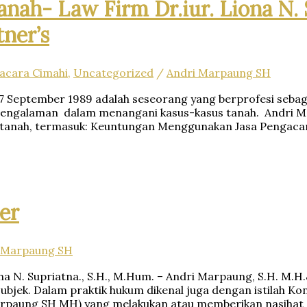
anah- Law Firm Dr.iur. Liona N.
ner’s
acara Cimahi
,
Uncategorized
/
Andri Marpaung SH
17 September 1989 adalah seseorang yang berprofesi se
an pengalaman dalam menangani kasus-kasus tanah. Andri 
tanah, termasuk: Keuntungan Menggunakan Jasa Pengacar
er
 Marpaung SH
a N. Supriatna., S.H., M.Hum. – Andri Marpaung, S.H. M.H
ubjek. Dalam praktik hukum dikenal juga dengan istilah K
rpaung SH MH) yang melakukan atau memberikan nasihat (a