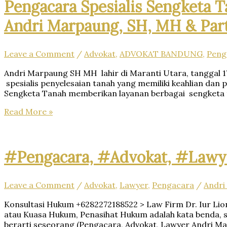
Law
Pengacara Spesialis Sengketa T
Lion
Firm
N.
Andri Marpaung, SH, MH & Part
Dr.
Supriata
Iur
SH
Liona
MHum
N.
&
Leave a Comment
/
Advokat
,
ADVOKAT BANDUNG
,
Peng
Supriatna.,
Partners
S.H.,
Andri Marpaung SH MH lahir di Maranti Utara, tanggal 
M.Hum.
spesialis penyelesaian tanah yang memiliki keahlian d
–
Sengketa Tanah memberikan layanan berbagai sengketa 
Andri
Pengacara
Read More »
Marpaung,
Spesialis
S.H.
Sengketa
M.H.&
Tanah-
Partners
Law
#Pengacara, #Advokat, #Lawy
Firm
Dr.iur.
Liona
Leave a Comment
/
Advokat
,
Lawyer
,
Pengacara
/
Andri
N.
Supriatna,
Konsultasi Hukum +6282272188522 > Law Firm Dr. Iur Lion
SH,
atau Kuasa Hukum, Penasihat Hukum adalah kata benda, s
M.Hum.
berarti seseorang (Pengacara, Advokat, Lawyer Andri Ma