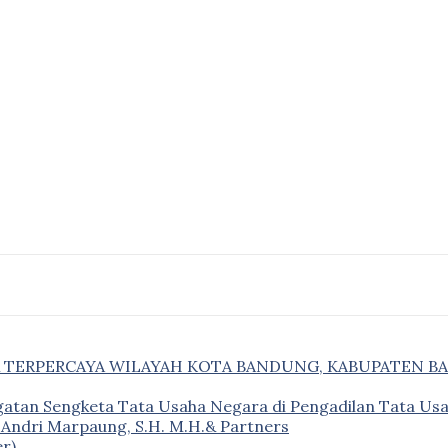
& TERPERCAYA WILAYAH KOTA BANDUNG, KABUPATEN B
gatan Sengketa Tata Usaha Negara di Pengadilan Tata U
– Andri Marpaung, S.H. M.H.& Partners
r)