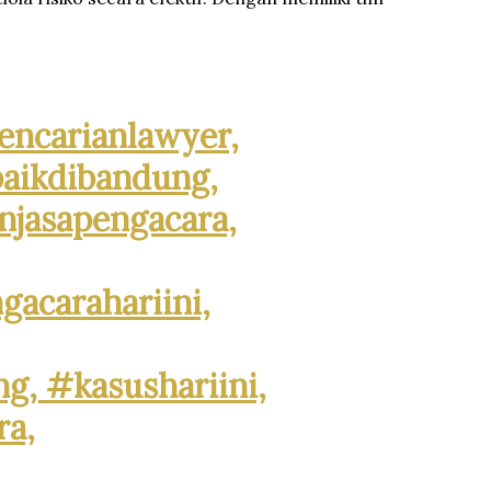
ncarianlawyer,
aikdibandung,
jasapengacara,
acarahariini,
, #kasushariini,
ra,