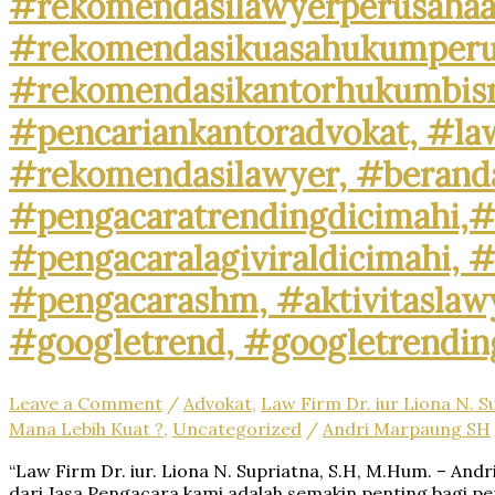
#rekomendasilawyerperusahaa
#RancamanyarMotorClub,
#rekomendasikuasahukumperus
#RancamanyarBikeLife,
#MotorLoversRancamanyar,
#rekomendasikantorhukumbisni
#RancamanyarMotorMark,
#MotorBaleendah,
#pencariankantoradvokat, #la
#BaleendahRiders,
#BikersBaleendah,
#rekomendasilawyer, #beranda
#MotorCommunityBaleendah,
#JualBeliMotorBaleendah,
#pengacaratrendingdicimahi,#
#MotorDijualBaleendah,
#BaleendahMotorClub,
#pengacaralagiviraldicimahi, 
#BaleendahBikeLife,
#MotorLoversBaleendah,
#pengacarashm, #aktivitaslawy
#BaleendahMotorMarket,
#googletrend, #googletrendin
Leave a Comment
/
Advokat
,
Law Firm Dr. iur Liona N. S
Mana Lebih Kuat ?
,
Uncategorized
/
Andri Marpaung SH
“Law Firm Dr. iur. Liona N. Supriatna, S.H, M.Hum. – And
dari Jasa Pengacara kami adalah semakin penting bagi pe