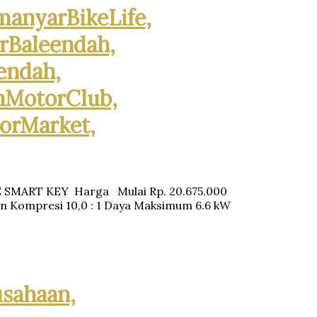
anyarBikeLife,
Baleendah,
endah,
hMotorClub,
orMarket,
XE SMART KEY Harga Mulai Rp. 20.675.000
an Kompresi 10,0 : 1 Daya Maksimum 6.6 kW
sahaan,