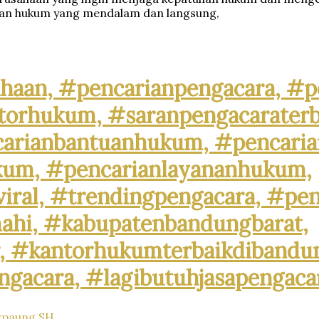
uan hukum yang mendalam dan langsung,
atperusahaan,
lperusahaan,
aan, #pencarianpengacara, #pe
torhukum, #saranpengacaraterb
arianbantuanhukum, #pencarian
um, #pencarianlayananhukum,
ral, #trendingpengacara, #peng
ungbarat,#lawyerlagiviraldibandung,
ahi, #kabupatenbandungbarat,
, #kantorhukumterbaikdibandung
gacara, #lagibutuhjasapengaca
rpaung SH