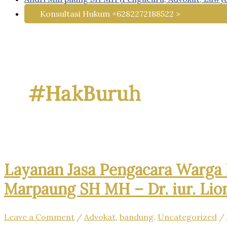
Konsultasi Hukum +6282272188522 >
#HakBuruh
Layanan Jasa Pengacara Warga 
Marpaung SH MH – Dr. iur. Lio
Leave a Comment
/
Advokat
,
bandung
,
Uncategorized
/