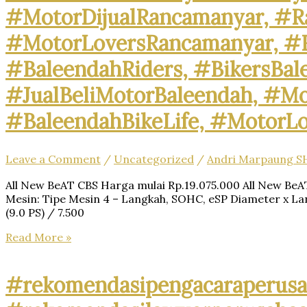
#MotorDijualRancamanyar, #R
–
A
#MotorLoversRancamanyar, #
Marpaung,
S.H.
#BaleendahRiders, #BikersBa
M.H.
&
#JualBeliMotorBaleendah, #Mo
Partners
#BaleendahBikeLife, #MotorL
Leave a Comment
/
Uncategorized
/
Andri Marpaung S
All New BeAT CBS Harga mulai Rp.19.075.000 All New B
Mesin: Tipe Mesin 4 – Langkah, SOHC, eSP Diameter x La
(9.0 PS) / 7.500
#MotorRancamanyar,
Read More »
#RancamanyarRiders,
#BikersRancamanyar,
#MotorCommunityRancamanyar,
#rekomendasipengacaraperusa
#JualBeliMotorRancamanyar,
#MotorDijualRancamanyar,