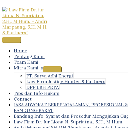
Skip
to
content
Main
Menu
Home
Tentang Kami
Team Kami
Mitra Kami
PT. Surya Adhi Energi
Law Firm Justice Hunter & Partners
DPP LBH PETA
Tips dan Info Hukum
Contact
JASA ADVOKAT BERPENGALAMAN, PROFESIONAL 
BANDUNG BARAT
Bandung Info: Syarat dan Prosedur Mengajukan Gu
Law Firm Dr. Iur Liona N. Supriatna., S.H., M.Hum. 
Andri Marpaung SH MH (Pengacara, Advokat, Lawye