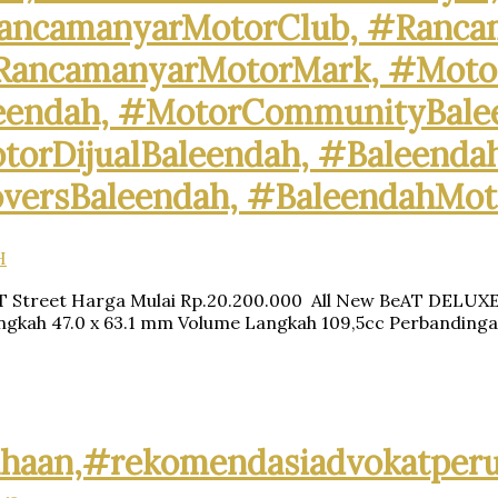
ancamanyarMotorClub, #Rancam
RancamanyarMotorMark, #Motor
leendah, #MotorCommunityBale
torDijualBaleendah, #Baleenda
oversBaleendah, #BaleendahMot
H
eAT Street Harga Mulai Rp.20.200.000 All New BeAT DELU
ngkah 47.0 x 63.1 mm Volume Langkah 109,5cc Perbanding
haan,#rekomendasiadvokatperu