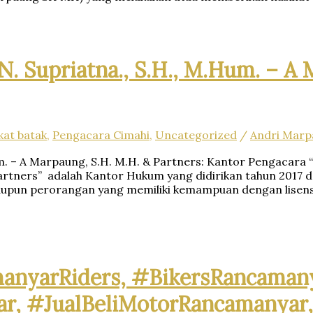
N. Supriatna., S.H., M.Hum. – A
kat batak
,
Pengacara Cimahi
,
Uncategorized
/
Andri Marp
m. – A Marpaung, S.H. M.H. & Partners: Kantor Pengacara “
 Partners” adalah Kantor Hukum yang didirikan tahun 2017
aupun perorangan yang memiliki kemampuan dengan lisen
nyarRiders, #BikersRancamany
, #JualBeliMotorRancamanyar,