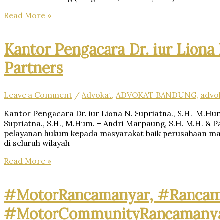
–
#Pengacara, #Advokat,
Read More »
Andri
#Lawyer
Marpaung,
SH,
MH
Kantor Pengacara Dr. iur Liona 
&
Partners
Partner’s
Leave a Comment
/
Advokat
,
ADVOKAT BANDUNG
,
advo
Kantor Pengacara Dr. iur Liona N. Supriatna., S.H., M.Hu
Supriatna., S.H., M.Hum. – Andri Marpaung, S.H. M.H. &
pelayanan hukum kepada masyarakat baik perusahaan m
di seluruh wilayah
Kantor
Read More »
Pengacara
Dr.
iur
#MotorRancamanyar, #Rancama
Liona
#MotorCommunityRancamanyar
N.
Supriatna., S.H., M.Hum.