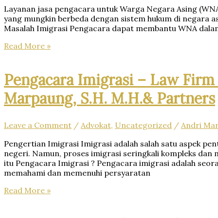
Layanan jasa pengacara untuk Warga Negara Asing (WN
yang mungkin berbeda dengan sistem hukum di negara asa
Masalah Imigrasi Pengacara dapat membantu WNA dalam h
Layanan
Read More »
Jasa
Pengacara
Warga
Pengacara Imigrasi – Law Firm D
Negara
Marpaung, S.H. M.H.& Partners
Asing
(WNA)
di
Indonesia
Leave a Comment
/
Advokat
,
Uncategorized
/
Andri Ma
–
Firma
Hukum
Pengertian Imigrasi Imigrasi adalah salah satu aspek pent
Andri
negeri. Namun, proses imigrasi seringkali kompleks da
Marpaung
itu Pengacara Imigrasi ? Pengacara imigrasi adalah seor
SH
memahami dan memenuhi persyaratan
MH
Pengacara
Read More »
–
Imigrasi
Dr.
–
iur.