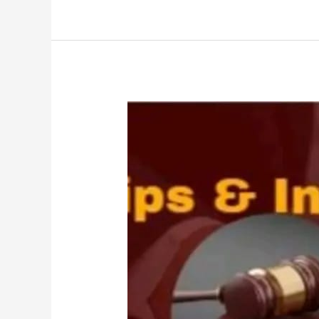
Tanah-
Law
Firm
Dr.iur.
Liona
N.
Supriatna,
SH,
M.Hum.
–
Andri
Marpaung,
SH,
MH
&