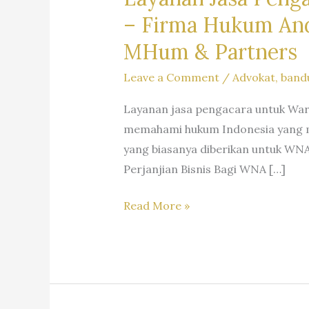
–
Firma Hukum Andr
MHum & Partners
Leave a Comment
/
Advokat
,
band
Layanan jasa pengacara untuk Wa
memahami hukum Indonesia yang m
yang biasanya diberikan untuk WNA
Perjanjian Bisnis Bagi WNA […]
Layanan
Read More »
Jasa
Pengacara
Warga
Negara
Asing