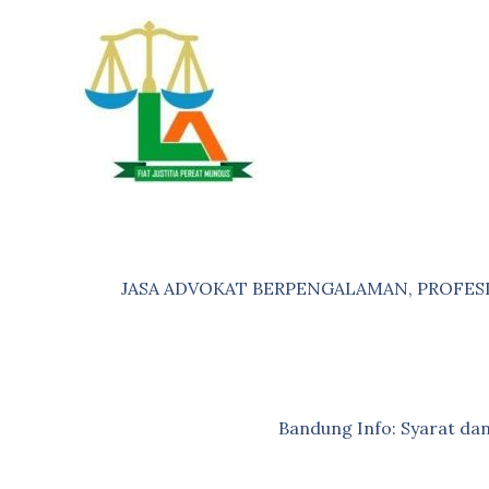
Skip
to
content
JASA ADVOKAT BERPENGALAMAN, PROFES
Bandung Info: Syarat d