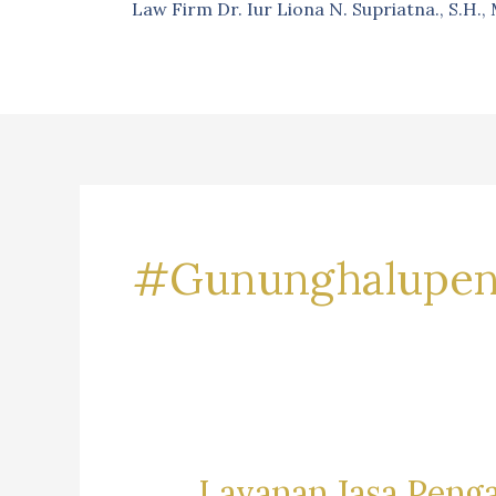
Law Firm Dr. Iur Liona N. Supriatna., S.H.
#Gununghalupen
Layanan Jasa Peng