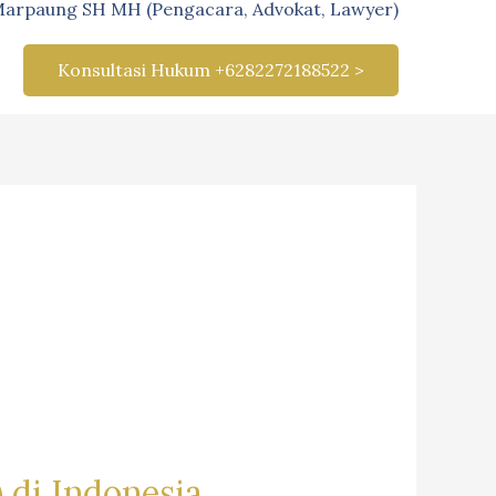
Marpaung SH MH (Pengacara, Advokat, Lawyer)
Konsultasi Hukum +6282272188522 >
 di Indonesia