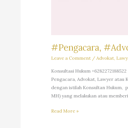
#Pengacara, #Adv
Leave a Comment
/
Advokat
,
Lawy
Konsultasi Hukum +6282272188522 > 
Pengacara, Advokat, Lawyer atau K
dengan istilah Konsultan Hukum, 
MH) yang melakukan atau memberika
#Pengacara, #Advokat,
Read More »
#Lawyer