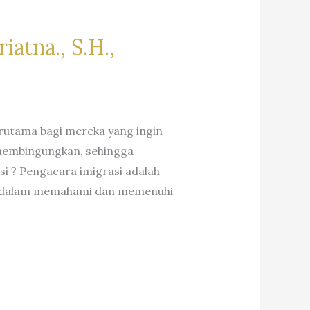
iatna., S.H.,
erutama bagi mereka yang ingin
n membingungkan, sehingga
i ? Pengacara imigrasi adalah
ien dalam memahami dan memenuhi