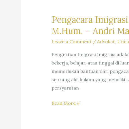
(WNA)
di
Pengacara Imigrasi 
Indonesia
M.Hum. – Andri Ma
–
Firma
Hukum
Leave a Comment
/
Advokat
,
Unca
Andri
Pengertian Imigrasi Imigrasi adala
Marpaung
bekerja, belajar, atau tinggal di 
SH
memerlukan bantuan dari pengacar
MH
seorang ahli hukum yang memiliki
–
persyaratan
Dr.
iur.
Pengacara
Read More »
Lion
Imigrasi
N.
–
Supriata
Law