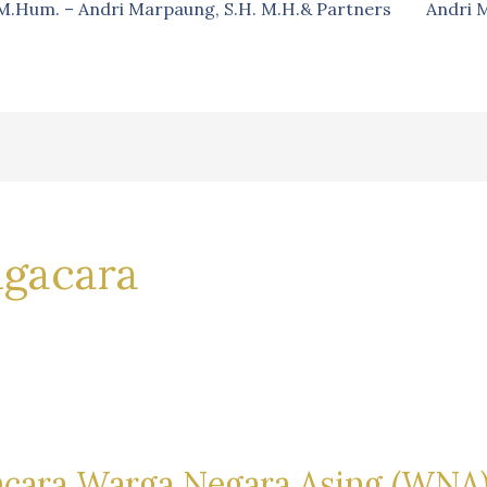
, M.Hum. – Andri Marpaung, S.H. M.H.& Partners
Andri 
gacara
acara Warga Negara Asing (WNA)