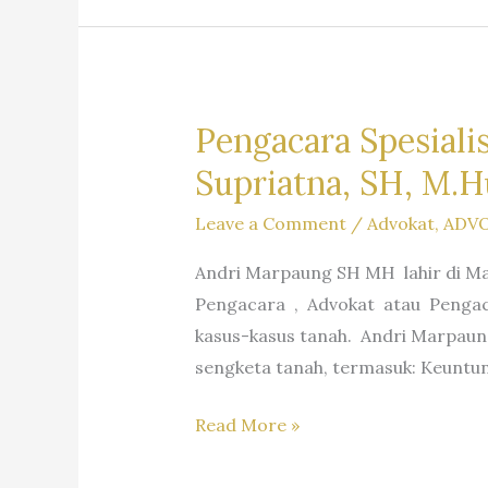
SH
Firm
MHum
Dr.
&
Iur
Partners
Liona
Pengacara Spesiali
N.
Supriatna, SH, M.H
Supriatna.,
S.H.,
Leave a Comment
/
Advokat
,
ADV
M.Hum.
Andri Marpaung SH MH lahir di Ma
–
Pengacara , Advokat atau Pengaca
Andri
kasus-kasus tanah. Andri Marpaun
Marpaung,
sengketa tanah, termasuk: Keuntu
S.H.
M.H.&
Pengacara
Read More »
Partners
Spesialis
Sengketa