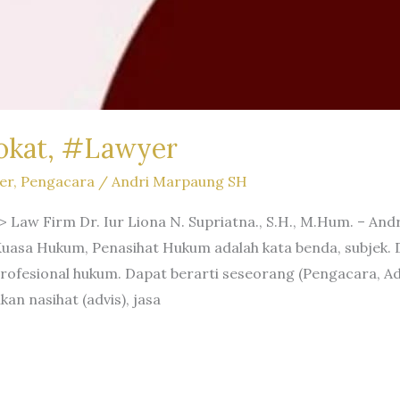
okat, #Lawyer
er
,
Pengacara
/
Andri Marpaung SH
Law Firm Dr. Iur Liona N. Supriatna., S.H., M.Hum. – And
uasa Hukum, Penasihat Hukum adalah kata benda, subjek. D
profesional hukum. Dapat berarti seseorang (Pengacara, 
n nasihat (advis), jasa