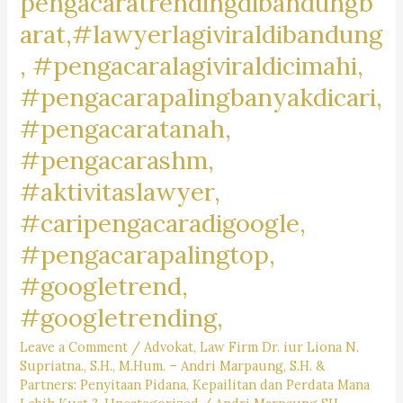
pengacaratrendingdibandungb
arat,#lawyerlagiviraldibandung
, #pengacaralagiviraldicimahi,
#pengacarapalingbanyakdicari,
#pengacaratanah,
#pengacarashm,
#aktivitaslawyer,
#caripengacaradigoogle,
#pengacarapalingtop,
#googletrend,
#googletrending,
Leave a Comment
/
Advokat
,
Law Firm Dr. iur Liona N.
Supriatna., S.H., M.Hum. – Andri Marpaung, S.H. &
Partners: Penyitaan Pidana, Kepailitan dan Perdata Mana