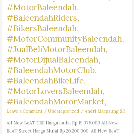
#MotorBaleendah,
#BaleendahRiders,
#BikersBaleendah,
#MotorCommunityBaleendah,
#JualBeliMotorBaleendah,
#MotorDijualBaleendah,
#BaleendahMotorClub,
#BaleendahBikeLife,
#MotorLoversBaleendah,
#BaleendahMotorMarket,
Leave a Comment
/
Uncategorized
/
Andri Marpaung SH
All New BeAT CBS Harga mulai Rp.19.075.000 All New
BeAT Street Harga Mulai Rp.20.200.000 All New BeAT