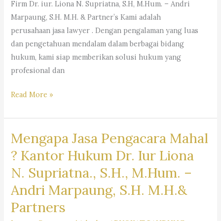
Firm Dr. iur. Liona N. Supriatna, S.H, M.Hum. – Andri
Marpaung, S.H. M.H. & Partner’s Kami adalah
perusahaan jasa lawyer . Dengan pengalaman yang luas
dan pengetahuan mendalam dalam berbagai bidang
hukum, kami siap memberikan solusi hukum yang
profesional dan
#rekomendasipengacaraperusahaan,
Read More »
#pencarianpengacara,
#pencarianlawyer,
Mengapa Jasa Pengacara Mahal
#pencarianadvokat,
#sarankantorhukum,
? Kantor Hukum Dr. Iur Liona
#saranpengacaraterbaikdibandung,
N. Supriatna., S.H., M.Hum. –
#pencariankuasahukum,
Andri Marpaung, S.H. M.H.&
#pencarianbantuanhukum,
#pencarianjasapengacara,
Partners
#pencarianlembagabantuanhukum,