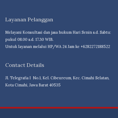
Bank
&
Reksa
Layanan Pelanggan
dDna
Campuran
Melayani Konsultasi dan jasa hukum Hari Senin s.d. Sabtu:
Berpeluang
pukul 08.00 s.d. 17.30 WIB.
Cuan- Law
Untuk layanan melalui HP/WA 24 Jam ke +6282272188522
Firm
Andri
Contact Details
Marpaung,
S.H.
Jl. Telegrafia I No.1, Kel. Cibeureum, Kec. Cimahi Selatan,
M.H.-
Kota Cimahi, Jawa Barat 40535
Dr.
iur
Liona
N.
Supriatna.,