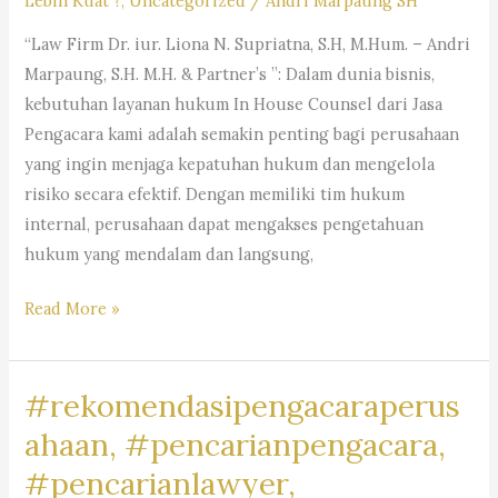
Lebih Kuat ?
,
Uncategorized
/
Andri Marpaung SH
“Law Firm Dr. iur. Liona N. Supriatna, S.H, M.Hum. – Andri
Marpaung, S.H. M.H. & Partner’s ”: Dalam dunia bisnis,
kebutuhan layanan hukum In House Counsel dari Jasa
Pengacara kami adalah semakin penting bagi perusahaan
yang ingin menjaga kepatuhan hukum dan mengelola
risiko secara efektif. Dengan memiliki tim hukum
internal, perusahaan dapat mengakses pengetahuan
hukum yang mendalam dan langsung,
#rekomendasipengacaraperusahaan,#rekomendasiadvokatpe
Read More »
#rekomendasilawyerperusahaan,
#rekomendasikuasahukumperusahaan,#rekomendasilegalper
#rekomendasipengacaraperus
#rekomendasikantorhukumbisnis,
#pengacaragoogle,
ahaan, #pencarianpengacara,
#jasapengacaraperusahaan,
#pencarianlawyer,
#pencariankantoradvokat,