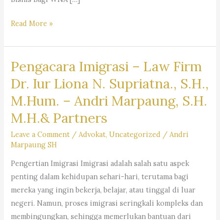
Layanan
Read More »
Jasa
Pengacara
Pengacara Imigrasi – Law Firm
Warga
Negara
Dr. Iur Liona N. Supriatna., S.H.,
Asing
M.Hum. – Andri Marpaung, S.H.
(WNA)
M.H.& Partners
di
Indonesia
Leave a Comment
/
Advokat
,
Uncategorized
/
Andri
–
Firma
Marpaung SH
Hukum
Pengertian Imigrasi Imigrasi adalah salah satu aspek
Andri
penting dalam kehidupan sehari-hari, terutama bagi
Marpaung
mereka yang ingin bekerja, belajar, atau tinggal di luar
SH
negeri. Namun, proses imigrasi seringkali kompleks dan
MH
membingungkan, sehingga memerlukan bantuan dari