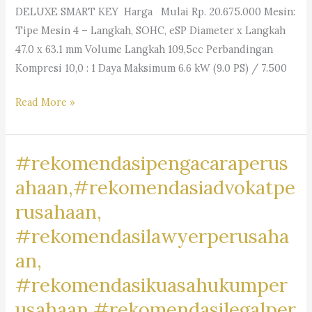
DELUXE SMART KEY Harga Mulai Rp. 20.675.000 Mesin:
Tipe Mesin 4 – Langkah, SOHC, eSP Diameter x Langkah
47.0 x 63.1 mm Volume Langkah 109,5cc Perbandingan
Kompresi 10,0 : 1 Daya Maksimum 6.6 kW (9.0 PS) / 7.500
#MotorRancamanyar,
Read More »
#RancamanyarRiders,
#BikersRancamanyar,
#rekomendasipengacaraperus
#MotorCommunityRancamanyar,
#JualBeliMotorRancamanyar,
ahaan,#rekomendasiadvokatpe
#MotorDijualRancamanyar,
rusahaan,
#RancamanyarMotorClub,
#rekomendasilawyerperusaha
#RancamanyarBikeLife,
#MotorLoversRancamanyar,
an,
#RancamanyarMotorMark,
#rekomendasikuasahukumper
#MotorBaleendah,
usahaan,#rekomendasilegalper
#BaleendahRiders,