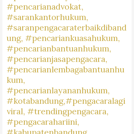
#pencarianadvokat,
#lawyertiktok,
#rekomendasipengacara,
#sarankantorhukum,
#rekomendasilawyer,
#saranpengacaraterbaikdiband
#beranda,
ung, #pencariankuasahukum,
#pengacaratrendingdibandung,
#pengacaratrendingdicimahi,#pengacaratrendingdibandungb
#pencarianbantuanhukum,
#pengacaralagiviraldicimahi,
#pencarianjasapengacara,
#pengacarapalingbanyakdicari,
#pencarianlembagabantuanhu
#pengacaratanah,
kum,
#pengacarashm,
#aktivitaslawyer,
#pencarianlayananhukum,
#caripengacaradigoogle,
#kotabandung,#pengacaralagi
#pengacarapalingtop,
viral, #trendingpengacara,
#googletrend,
#googletrending,
#pengacarahariini,
#kabupatenbandung,