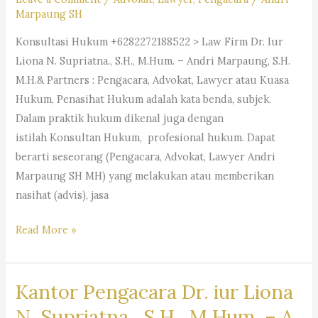
Marpaung SH
Konsultasi Hukum +6282272188522 > Law Firm Dr. Iur
Liona N. Supriatna., S.H., M.Hum. – Andri Marpaung, S.H.
M.H.& Partners : Pengacara, Advokat, Lawyer atau Kuasa
Hukum, Penasihat Hukum adalah kata benda, subjek.
Dalam praktik hukum dikenal juga dengan
istilah Konsultan Hukum, profesional hukum. Dapat
berarti seseorang (Pengacara, Advokat, Lawyer Andri
Marpaung SH MH) yang melakukan atau memberikan
nasihat (advis), jasa
#Pengacara, #Advokat,
Read More »
#Lawyer
Kantor Pengacara Dr. iur Liona
N. Supriatna., S.H., M.Hum. – A