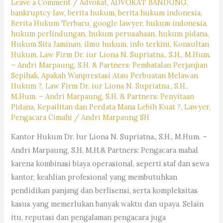
Leave a Comment
/
Advokat
,
ADVOKAT BANDUNG
,
#pencarianlayananhukum,
bankruptcy law
,
berita hukum
,
berita hukum indonesia
,
#kotabandung,#pengacaralagiviral,
Berita Hukum Terbaru
,
google lawyer
,
hukum indonesia
,
#trendingpengacara,
hukum perlindungan
,
hukum perusahaan
,
hukum pidana
,
Hukum Sita Jaminan
,
ilmu hukum
,
info terkini
,
Konsultan
#pengacarahariini,
Hukum
,
Law Firm Dr. iur Liona N. Supriatna., S.H., M.Hum.
#kabupatenbandung,
– Andri Marpaung, S.H. & Partners: Pembatalan Perjanjian
#kotacimahi,
Sepihak, Apakah Wanprestasi Atau Perbuatan Melawan
Hukum ?
,
Law Firm Dr. iur Liona N. Supriatna., S.H.,
#kabupatenbandungbarat,
M.Hum. – Andri Marpaung, S.H. & Partners: Penyitaan
#rekomendasipengacaradijabar,
Pidana, Kepailitan dan Perdata Mana Lebih Kuat ?
,
Lawyer
,
#kantorhukumterbaikdibandung,
Pengacara Cimahi
/
Andri Marpaung SH
#kasushariini,
Kantor Hukum Dr. Iur Liona N. Supriatna., S.H., M.Hum. –
#saranjasahukum,
Andri Marpaung, S.H. M.H.& Partners: Pengacara mahal
#mencaripengacara,
karena kombinasi biaya operasional, seperti staf dan sewa
#lagibutuhjasapengacara,
kantor, keahlian profesional yang membutuhkan
pendidikan panjang dan berlisensi, serta kompleksitas
kasus yang memerlukan banyak waktu dan upaya. Selain
itu, reputasi dan pengalaman pengacara juga