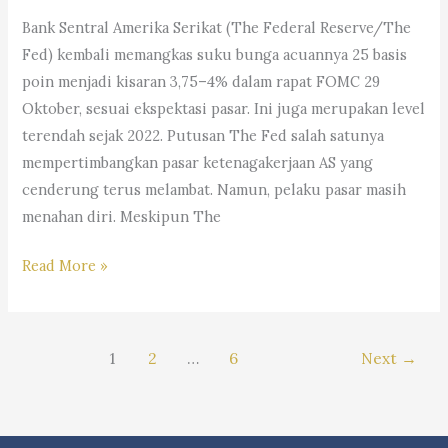
Andri
Bank Sentral Amerika Serikat (The Federal Reserve/The
Marpaung,
Fed) kembali memangkas suku bunga acuannya 25 basis
S.H.
poin menjadi kisaran 3,75–4% dalam rapat FOMC 29
M.H.&
Oktober, sesuai ekspektasi pasar. Ini juga merupakan level
Partners
terendah sejak 2022. Putusan The Fed salah satunya
mempertimbangkan pasar ketenagakerjaan AS yang
cenderung terus melambat. Namun, pelaku pasar masih
menahan diri. Meskipun The
#Trending:
Read More »
Dampak
The
Fed
1
2
…
6
Next
→
Potong
Bunga,
Saham