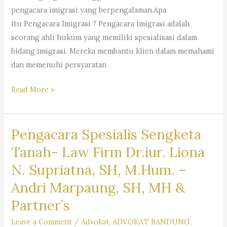
–
pengacara imigrasi yang berpengalaman.Apa
Dr.
itu Pengacara Imigrasi ? Pengacara imigrasi adalah
iur.
seorang ahli hukum yang memiliki spesialisasi dalam
Lion
bidang imigrasi. Mereka membantu klien dalam memahami
N.
dan memenuhi persyaratan
Supriata
SH
Pengacara
Read More »
MHum
Imigrasi
&
–
Partners
Pengacara Spesialis Sengketa
Law
Firm
Tanah- Law Firm Dr.iur. Liona
Dr.
N. Supriatna, SH, M.Hum. –
Iur
Andri Marpaung, SH, MH &
Liona
N.
Partner’s
Supriatna.,
Leave a Comment
/
Advokat
,
ADVOKAT BANDUNG
,
S.H.,