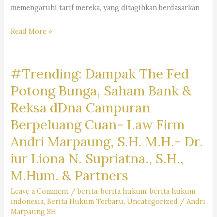
memengaruhi tarif mereka, yang ditagihkan berdasarkan
Mengapa
Read More »
Jasa
Pengacara
#Trending: Dampak The Fed
Mahal
?
Potong Bunga, Saham Bank &
Kantor
Reksa dDna Campuran
Hukum
Berpeluang Cuan- Law Firm
Dr.
Iur
Andri Marpaung, S.H. M.H.- Dr.
Liona
iur Liona N. Supriatna., S.H.,
N.
M.Hum. & Partners
Supriatna.,
S.H.,
Leave a Comment
/
berita
,
berita hukum
,
berita hukum
M.Hum.
indonesia
,
Berita Hukum Terbaru
,
Uncategorized
/
Andri
Marpaung SH
–