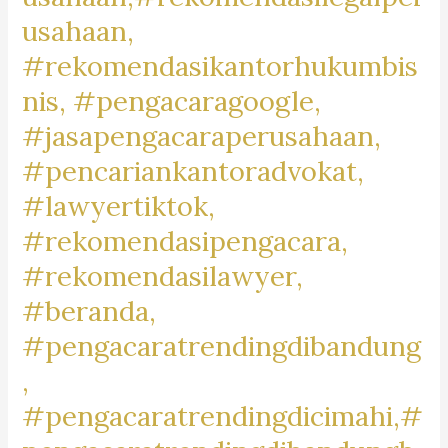
#BikersBaleendah,
usahaan,
#MotorCommunityBaleendah,
#rekomendasikantorhukumbis
#JualBeliMotorBaleendah,
nis, #pengacaragoogle,
#MotorDijualBaleendah,
#jasapengacaraperusahaan,
#BaleendahMotorClub,
#BaleendahBikeLife,
#pencariankantoradvokat,
#MotorLoversBaleendah,
#lawyertiktok,
#BaleendahMotorMarket,
#rekomendasipengacara,
#rekomendasilawyer,
#beranda,
#pengacaratrendingdibandung
,
#pengacaratrendingdicimahi,#