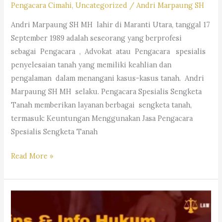
Pengacara Cimahi
,
Uncategorized
/
Andri Marpaung SH
M.Hum.
Andri Marpaung SH MH lahir di Maranti Utara, tanggal 17
–
September 1989 adalah seseorang yang berprofesi
Andri
sebagai Pengacara , Advokat atau Pengacara spesialis
Marpaung,
penyelesaian tanah yang memiliki keahlian dan
S.H.
pengalaman dalam menangani kasus-kasus tanah. Andri
M.H.&
Marpaung SH MH selaku. Pengacara Spesialis Sengketa
Partners
Tanah memberikan layanan berbagai sengketa tanah,
termasuk: Keuntungan Menggunakan Jasa Pengacara
Spesialis Sengketa Tanah
Pengacara
Read More »
Spesialis
Sengketa
Tanah-
Law