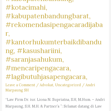
#kotacimahi,
#kabupatenbandungbarat,
#rekomendasipengacaradijaba
r,
#kantorhukumterbaikdibandu
ng, #kasushariini,
#saranjasahukum,
#mencaripengacara,
#lagibutuhjasapengacara,
Leave a Comment
/
Advokat
,
Uncategorized
/
Andri
Marpaung SH
“Law Firm Dr. iur. Liona N. Supriatna, S.H, M.Hum. – Andri
Marpaung, S.H. M.H. & Partner’s ”: Selamat datang di Law