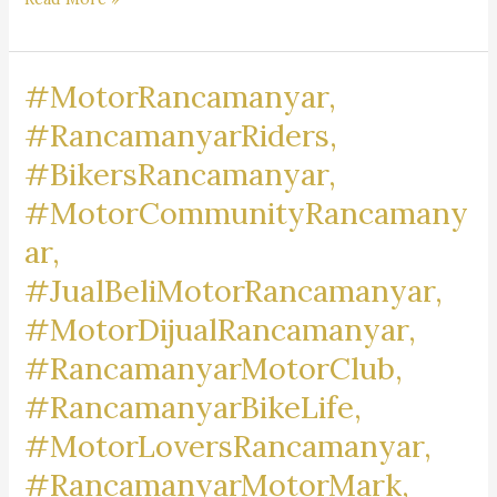
Pengacara
Dr.
#MotorRancamanyar,
iur
Liona
#RancamanyarRiders,
N.
#BikersRancamanyar,
Supriatna., S.H., M.Hum.
#MotorCommunityRancamany
–
A
ar,
Marpaung,
#JualBeliMotorRancamanyar,
S.H.
#MotorDijualRancamanyar,
M.H.
&
#RancamanyarMotorClub,
Partners
#RancamanyarBikeLife,
#MotorLoversRancamanyar,
#RancamanyarMotorMark,