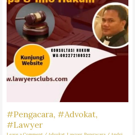
Firm
Dr.iur.
Liona
N.
Supriatna,
SH,
M.Hum.
–
Andri
Marpaung,
SH,
MH
&
Partner’s
#Pengacara, #Advokat,
#Lawyer
Leave a Comment
/
Advokat
,
Lawyer
,
Pengacara
/
Andri