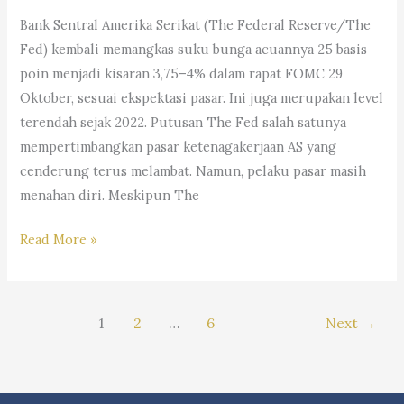
Andri
Bank Sentral Amerika Serikat (The Federal Reserve/The
Marpaung,
Fed) kembali memangkas suku bunga acuannya 25 basis
S.H.
poin menjadi kisaran 3,75–4% dalam rapat FOMC 29
M.H.&
Oktober, sesuai ekspektasi pasar. Ini juga merupakan level
Partners
terendah sejak 2022. Putusan The Fed salah satunya
mempertimbangkan pasar ketenagakerjaan AS yang
cenderung terus melambat. Namun, pelaku pasar masih
menahan diri. Meskipun The
#Trending:
Read More »
Dampak
The
Fed
1
2
…
6
Next
→
Potong
Bunga,
Saham