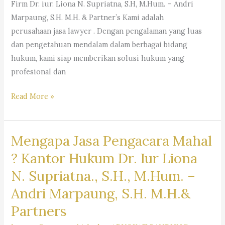
Firm Dr. iur. Liona N. Supriatna, S.H, M.Hum. – Andri
Marpaung, S.H. M.H. & Partner’s Kami adalah
perusahaan jasa lawyer . Dengan pengalaman yang luas
dan pengetahuan mendalam dalam berbagai bidang
hukum, kami siap memberikan solusi hukum yang
profesional dan
#rekomendasipengacaraperusahaan,
Read More »
#pencarianpengacara,
#pencarianlawyer,
Mengapa Jasa Pengacara Mahal
#pencarianadvokat,
#sarankantorhukum,
? Kantor Hukum Dr. Iur Liona
#saranpengacaraterbaikdibandung,
N. Supriatna., S.H., M.Hum. –
#pencariankuasahukum,
Andri Marpaung, S.H. M.H.&
#pencarianbantuanhukum,
#pencarianjasapengacara,
Partners
#pencarianlembagabantuanhukum,