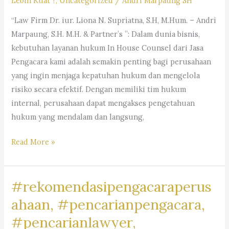
Lebih Kuat ?
,
Uncategorized
/
Andri Marpaung SH
“Law Firm Dr. iur. Liona N. Supriatna, S.H, M.Hum. – Andri
Marpaung, S.H. M.H. & Partner’s ”: Dalam dunia bisnis,
kebutuhan layanan hukum In House Counsel dari Jasa
Pengacara kami adalah semakin penting bagi perusahaan
yang ingin menjaga kepatuhan hukum dan mengelola
risiko secara efektif. Dengan memiliki tim hukum
internal, perusahaan dapat mengakses pengetahuan
hukum yang mendalam dan langsung,
#rekomendasipengacaraperusahaan,#rekomendasiadvokatpe
Read More »
#rekomendasilawyerperusahaan,
#rekomendasikuasahukumperusahaan,#rekomendasilegalper
#rekomendasipengacaraperus
#rekomendasikantorhukumbisnis,
#pengacaragoogle,
ahaan, #pencarianpengacara,
#jasapengacaraperusahaan,
#pencarianlawyer,
#pencariankantoradvokat,