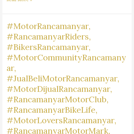
Pengacara
Dr.
#MotorRancamanyar,
iur
Liona
#RancamanyarRiders,
N.
#BikersRancamanyar,
Supriatna., S.H., M.Hum.
#MotorCommunityRancamany
–
A
ar,
Marpaung,
#JualBeliMotorRancamanyar,
S.H.
#MotorDijualRancamanyar,
M.H.
&
#RancamanyarMotorClub,
Partners
#RancamanyarBikeLife,
#MotorLoversRancamanyar,
#RancamanyarMotorMark,