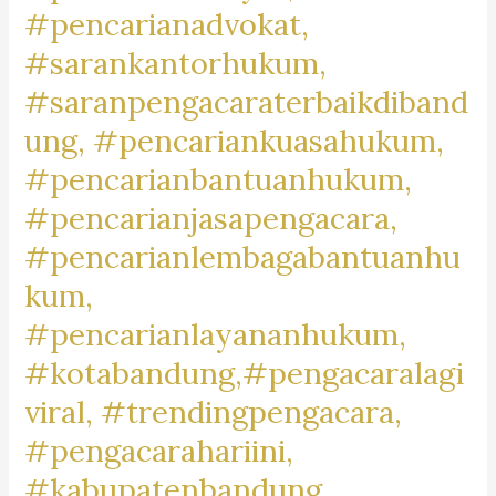
#pencarianadvokat,
#lawyertiktok,
#rekomendasipengacara,
#sarankantorhukum,
#rekomendasilawyer,
#saranpengacaraterbaikdiband
#beranda,
ung, #pencariankuasahukum,
#pengacaratrendingdibandung,
#pengacaratrendingdicimahi,#pengacaratrendingdibandungb
#pencarianbantuanhukum,
#pengacaralagiviraldicimahi,
#pencarianjasapengacara,
#pengacarapalingbanyakdicari,
#pencarianlembagabantuanhu
#pengacaratanah,
kum,
#pengacarashm,
#aktivitaslawyer,
#pencarianlayananhukum,
#caripengacaradigoogle,
#kotabandung,#pengacaralagi
#pengacarapalingtop,
viral, #trendingpengacara,
#googletrend,
#googletrending,
#pengacarahariini,
#kabupatenbandung,