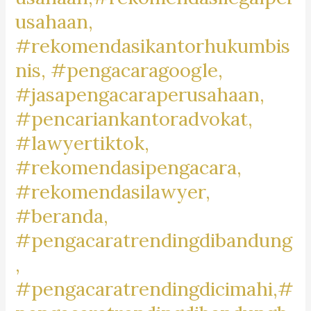
#BikersBaleendah,
usahaan,
#MotorCommunityBaleendah,
#rekomendasikantorhukumbis
#JualBeliMotorBaleendah,
nis, #pengacaragoogle,
#MotorDijualBaleendah,
#jasapengacaraperusahaan,
#BaleendahMotorClub,
#BaleendahBikeLife,
#pencariankantoradvokat,
#MotorLoversBaleendah,
#lawyertiktok,
#BaleendahMotorMarket,
#rekomendasipengacara,
#rekomendasilawyer,
#beranda,
#pengacaratrendingdibandung
,
#pengacaratrendingdicimahi,#