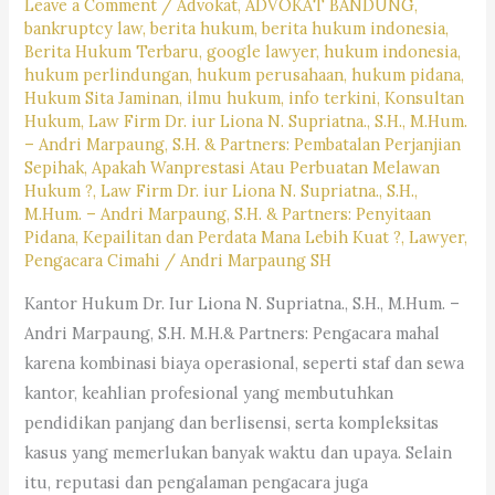
Leave a Comment
/
Advokat
,
ADVOKAT BANDUNG
,
#pencarianlayananhukum,
bankruptcy law
,
berita hukum
,
berita hukum indonesia
,
#kotabandung,#pengacaralagiviral,
Berita Hukum Terbaru
,
google lawyer
,
hukum indonesia
,
#trendingpengacara,
hukum perlindungan
,
hukum perusahaan
,
hukum pidana
,
Hukum Sita Jaminan
,
ilmu hukum
,
info terkini
,
Konsultan
#pengacarahariini,
Hukum
,
Law Firm Dr. iur Liona N. Supriatna., S.H., M.Hum.
#kabupatenbandung,
– Andri Marpaung, S.H. & Partners: Pembatalan Perjanjian
#kotacimahi,
Sepihak, Apakah Wanprestasi Atau Perbuatan Melawan
Hukum ?
,
Law Firm Dr. iur Liona N. Supriatna., S.H.,
#kabupatenbandungbarat,
M.Hum. – Andri Marpaung, S.H. & Partners: Penyitaan
#rekomendasipengacaradijabar,
Pidana, Kepailitan dan Perdata Mana Lebih Kuat ?
,
Lawyer
,
#kantorhukumterbaikdibandung,
Pengacara Cimahi
/
Andri Marpaung SH
#kasushariini,
Kantor Hukum Dr. Iur Liona N. Supriatna., S.H., M.Hum. –
#saranjasahukum,
Andri Marpaung, S.H. M.H.& Partners: Pengacara mahal
#mencaripengacara,
karena kombinasi biaya operasional, seperti staf dan sewa
#lagibutuhjasapengacara,
kantor, keahlian profesional yang membutuhkan
pendidikan panjang dan berlisensi, serta kompleksitas
kasus yang memerlukan banyak waktu dan upaya. Selain
itu, reputasi dan pengalaman pengacara juga