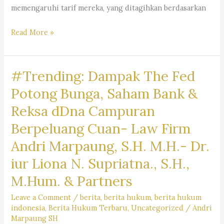
memengaruhi tarif mereka, yang ditagihkan berdasarkan
Mengapa
Read More »
Jasa
Pengacara
#Trending: Dampak The Fed
Mahal
?
Potong Bunga, Saham Bank &
Kantor
Reksa dDna Campuran
Hukum
Berpeluang Cuan- Law Firm
Dr.
Iur
Andri Marpaung, S.H. M.H.- Dr.
Liona
iur Liona N. Supriatna., S.H.,
N.
M.Hum. & Partners
Supriatna.,
S.H.,
Leave a Comment
/
berita
,
berita hukum
,
berita hukum
M.Hum.
indonesia
,
Berita Hukum Terbaru
,
Uncategorized
/
Andri
Marpaung SH
–