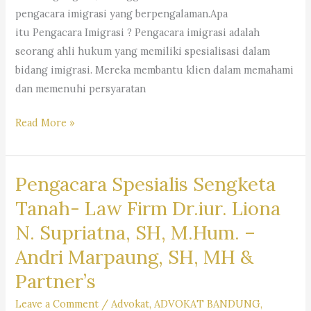
–
pengacara imigrasi yang berpengalaman.Apa
Dr.
itu Pengacara Imigrasi ? Pengacara imigrasi adalah
iur.
seorang ahli hukum yang memiliki spesialisasi dalam
Lion
bidang imigrasi. Mereka membantu klien dalam memahami
N.
dan memenuhi persyaratan
Supriata
SH
Pengacara
Read More »
MHum
Imigrasi
&
–
Partners
Pengacara Spesialis Sengketa
Law
Firm
Tanah- Law Firm Dr.iur. Liona
Dr.
N. Supriatna, SH, M.Hum. –
Iur
Andri Marpaung, SH, MH &
Liona
N.
Partner’s
Supriatna.,
Leave a Comment
/
Advokat
,
ADVOKAT BANDUNG
,
S.H.,