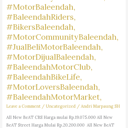
#MotorBaleendah,
#BaleendahRiders,
#BikersBaleendah,
#MotorCommunityBaleendah,
#JualBeliMotorBaleendah,
#MotorDijualBaleendah,
#BaleendahMotorClub,
#BaleendahBikeLife,
#MotorLoversBaleendah,
#BaleendahMotorMarket,
Leave a Comment
/
Uncategorized
/
Andri Marpaung SH
All New BeAT CBS Harga mulai Rp.19.075.000 All New
BeAT Street Harga Mulai Rp.20.200.000 All New BeAT