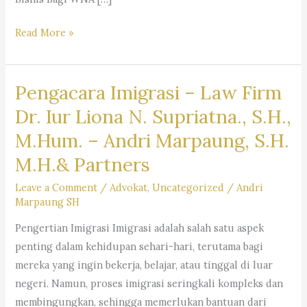
Layanan
Read More »
Jasa
Pengacara
Pengacara Imigrasi – Law Firm
Warga
Negara
Dr. Iur Liona N. Supriatna., S.H.,
Asing
M.Hum. – Andri Marpaung, S.H.
(WNA)
M.H.& Partners
di
Indonesia
Leave a Comment
/
Advokat
,
Uncategorized
/
Andri
–
Firma
Marpaung SH
Hukum
Pengertian Imigrasi Imigrasi adalah salah satu aspek
Andri
penting dalam kehidupan sehari-hari, terutama bagi
Marpaung
mereka yang ingin bekerja, belajar, atau tinggal di luar
SH
negeri. Namun, proses imigrasi seringkali kompleks dan
MH
membingungkan, sehingga memerlukan bantuan dari