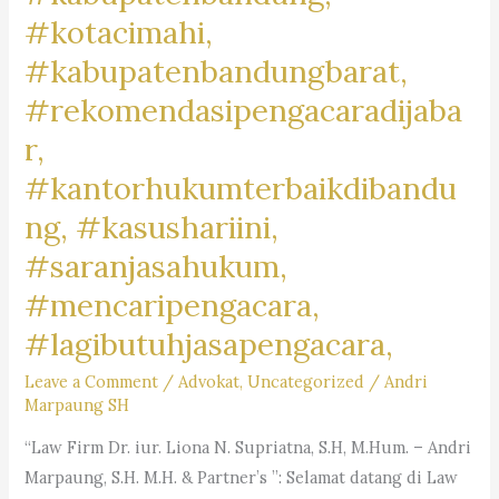
#kotacimahi,
#kabupatenbandungbarat,
#rekomendasipengacaradijaba
r,
#kantorhukumterbaikdibandu
ng, #kasushariini,
#saranjasahukum,
#mencaripengacara,
#lagibutuhjasapengacara,
Leave a Comment
/
Advokat
,
Uncategorized
/
Andri
Marpaung SH
“Law Firm Dr. iur. Liona N. Supriatna, S.H, M.Hum. – Andri
Marpaung, S.H. M.H. & Partner’s ”: Selamat datang di Law