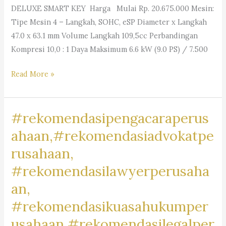
DELUXE SMART KEY Harga Mulai Rp. 20.675.000 Mesin:
Tipe Mesin 4 – Langkah, SOHC, eSP Diameter x Langkah
47.0 x 63.1 mm Volume Langkah 109,5cc Perbandingan
Kompresi 10,0 : 1 Daya Maksimum 6.6 kW (9.0 PS) / 7.500
#MotorRancamanyar,
Read More »
#RancamanyarRiders,
#BikersRancamanyar,
#rekomendasipengacaraperus
#MotorCommunityRancamanyar,
#JualBeliMotorRancamanyar,
ahaan,#rekomendasiadvokatpe
#MotorDijualRancamanyar,
rusahaan,
#RancamanyarMotorClub,
#rekomendasilawyerperusaha
#RancamanyarBikeLife,
#MotorLoversRancamanyar,
an,
#RancamanyarMotorMark,
#rekomendasikuasahukumper
#MotorBaleendah,
usahaan,#rekomendasilegalper
#BaleendahRiders,