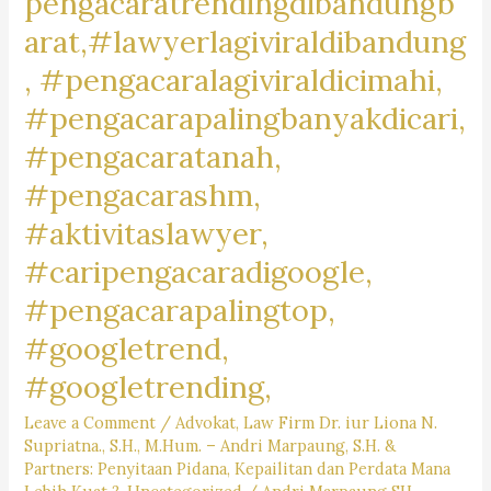
pengacaratrendingdibandungb
arat,#lawyerlagiviraldibandung
, #pengacaralagiviraldicimahi,
#pengacarapalingbanyakdicari,
#pengacaratanah,
#pengacarashm,
#aktivitaslawyer,
#caripengacaradigoogle,
#pengacarapalingtop,
#googletrend,
#googletrending,
Leave a Comment
/
Advokat
,
Law Firm Dr. iur Liona N.
Supriatna., S.H., M.Hum. – Andri Marpaung, S.H. &
Partners: Penyitaan Pidana, Kepailitan dan Perdata Mana