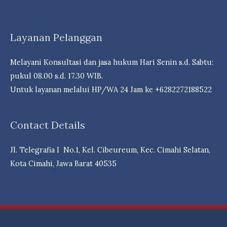
Bank
&
Reksa
Layanan Pelanggan
dDna
Campuran
Melayani Konsultasi dan jasa hukum Hari Senin s.d. Sabtu:
Berpeluang
pukul 08.00 s.d. 17.30 WIB.
Cuan- Law
Untuk layanan melalui HP/WA 24 Jam ke +6282272188522
Firm
Andri
Contact Details
Marpaung,
S.H.
Jl. Telegrafia I No.1, Kel. Cibeureum, Kec. Cimahi Selatan,
M.H.-
Kota Cimahi, Jawa Barat 40535
Dr.
iur
Liona
N.
Supriatna.,