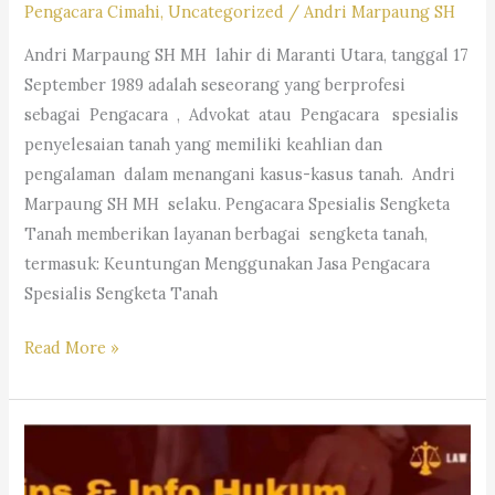
Pengacara Cimahi
,
Uncategorized
/
Andri Marpaung SH
M.Hum.
Andri Marpaung SH MH lahir di Maranti Utara, tanggal 17
–
September 1989 adalah seseorang yang berprofesi
Andri
sebagai Pengacara , Advokat atau Pengacara spesialis
Marpaung,
penyelesaian tanah yang memiliki keahlian dan
S.H.
pengalaman dalam menangani kasus-kasus tanah. Andri
M.H.&
Marpaung SH MH selaku. Pengacara Spesialis Sengketa
Partners
Tanah memberikan layanan berbagai sengketa tanah,
termasuk: Keuntungan Menggunakan Jasa Pengacara
Spesialis Sengketa Tanah
Pengacara
Read More »
Spesialis
Sengketa
Tanah-
Law