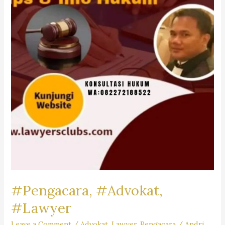
Firm
Dr.iur.
Liona
N.
Supriatna,
SH,
M.Hum.
–
Andri
Marpaung,
SH,
MH
&
Partner’s
#Pengacara, #Advokat,
#Lawyer
Leave a Comment
/
Advokat
,
Lawyer
,
Pengacara
/
Andri