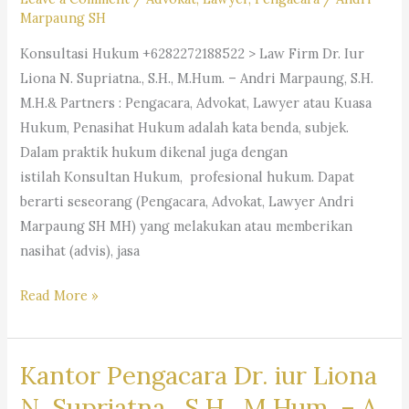
Marpaung SH
Konsultasi Hukum +6282272188522 > Law Firm Dr. Iur
Liona N. Supriatna., S.H., M.Hum. – Andri Marpaung, S.H.
M.H.& Partners : Pengacara, Advokat, Lawyer atau Kuasa
Hukum, Penasihat Hukum adalah kata benda, subjek.
Dalam praktik hukum dikenal juga dengan
istilah Konsultan Hukum, profesional hukum. Dapat
berarti seseorang (Pengacara, Advokat, Lawyer Andri
Marpaung SH MH) yang melakukan atau memberikan
nasihat (advis), jasa
#Pengacara, #Advokat,
Read More »
#Lawyer
Kantor Pengacara Dr. iur Liona
N. Supriatna., S.H., M.Hum. – A