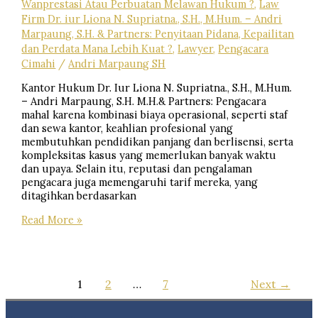
Wanprestasi Atau Perbuatan Melawan Hukum ?
,
Law
Firm Dr. iur Liona N. Supriatna., S.H., M.Hum. – Andri
Marpaung, S.H. & Partners: Penyitaan Pidana, Kepailitan
dan Perdata Mana Lebih Kuat ?
,
Lawyer
,
Pengacara
Cimahi
/
Andri Marpaung SH
Kantor Hukum Dr. Iur Liona N. Supriatna., S.H., M.Hum.
– Andri Marpaung, S.H. M.H.& Partners: Pengacara
mahal karena kombinasi biaya operasional, seperti staf
dan sewa kantor, keahlian profesional yang
membutuhkan pendidikan panjang dan berlisensi, serta
kompleksitas kasus yang memerlukan banyak waktu
dan upaya. Selain itu, reputasi dan pengalaman
pengacara juga memengaruhi tarif mereka, yang
ditagihkan berdasarkan
Mengapa
Read More »
Jasa
Pengacara
Mahal
?
1
2
…
7
Next
→
Kantor
Hukum
Dr.