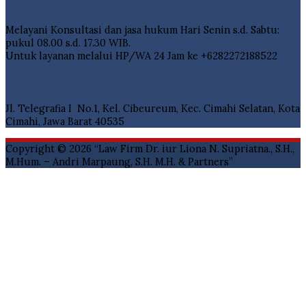
Layanan Pelanggan
Iur
Liona
Melayani Konsultasi dan jasa hukum Hari Senin s.d. Sabtu:
N.
pukul 08.00 s.d. 17.30 WIB.
Supriatna.,
Untuk layanan melalui HP/WA 24 Jam ke +6282272188522
S.H.,
M.Hum.
Contact Details
–
Andri
Jl. Telegrafia I No.1, Kel. Cibeureum, Kec. Cimahi Selatan, Kota
Marpaung,
Cimahi, Jawa Barat 40535
S.H.
M.H.&
Copyright © 2026
“Law Firm Dr. iur Liona N. Supriatna., S.H.,
Partners
M.Hum. – Andri Marpaung, S.H. M.H. & Partners”