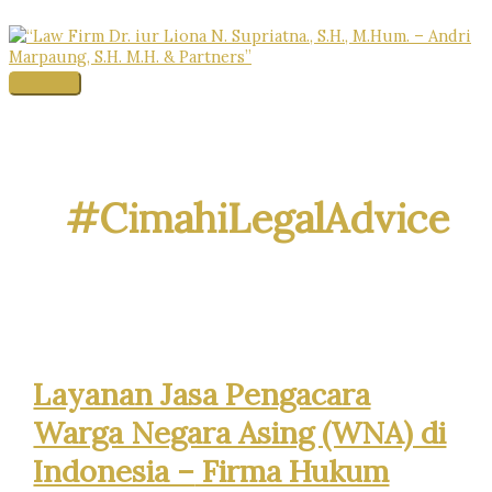
Skip
to
content
Main
Menu
#CimahiLegalAdvice
Layanan Jasa Pengacara
Warga Negara Asing (WNA) di
Indonesia –
Firma Hukum