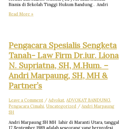
Bisnis di Sekolah Tinggi Hukum Bandung . Andri
Pengacara
Read More »
Kasasi
Pengacara Spesialis Sengketa
Tanah- Law Firm Dr.iur. Liona
N. Supriatna, SH, M.Hum. –
Andri Marpaung, SH, MH &
Partner’s
Leave a Comment
/
Advokat
,
ADVOKAT BANDUNG
,
Pengacara Cimahi
,
Uncategorized
/
Andri Marpaung
SH
Andri Marpaung SH MH lahir di Maranti Utara, tanggal
17 September 1989 adalah seseorang yang berprofesi