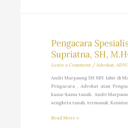
Pengacara Spesiali
Supriatna, SH, M.H
Leave a Comment
/
Advokat
,
ADV
Andri Marpaung SH MH lahir di Ma
Pengacara , Advokat atau Pengaca
kasus-kasus tanah. Andri Marpaun
sengketa tanah, termasuk: Keuntu
Pengacara
Read More »
Spesialis