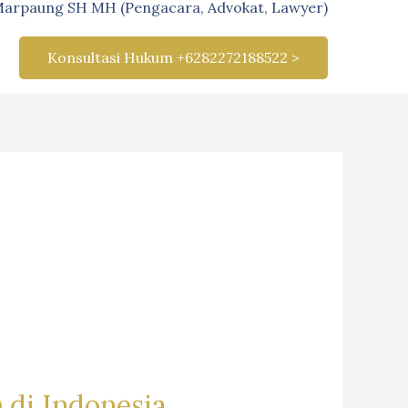
Marpaung SH MH (Pengacara, Advokat, Lawyer)
Konsultasi Hukum +6282272188522 >
 di Indonesia