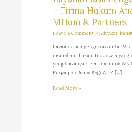
–
Firma Hukum Andr
MHum & Partners
Leave a Comment
/
Advokat
,
band
Layanan jasa pengacara untuk Wa
memahami hukum Indonesia yang m
yang biasanya diberikan untuk WNA
Perjanjian Bisnis Bagi WNA […]
Layanan
Read More »
Jasa
Pengacara
Warga
Negara
Asing