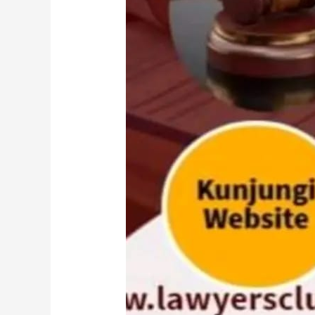
&
Partner’s