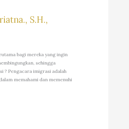
iatna., S.H.,
erutama bagi mereka yang ingin
n membingungkan, sehingga
i ? Pengacara imigrasi adalah
ien dalam memahami dan memenuhi