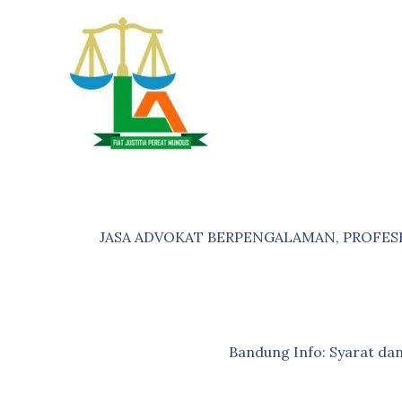
Skip
to
content
JASA ADVOKAT BERPENGALAMAN, PROFES
Bandung Info: Syarat d