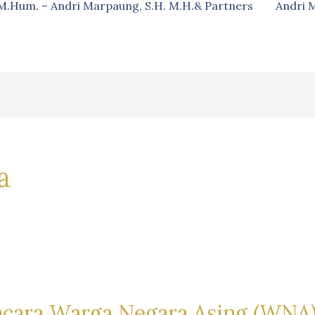
, M.Hum. – Andri Marpaung, S.H. M.H.& Partners
Andri 
a
acara Warga Negara Asing (WNA)