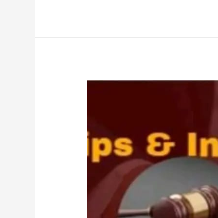
Sengketa
Tanah-
Law
Firm
Dr.iur.
Liona
N.
Supriatna,
SH,
M.Hum.
–
Andri
Marpaung,
SH,
MH