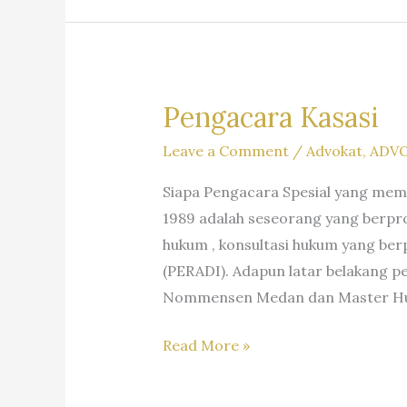
SH
Firm
MHum
Dr.
&
Iur
Partners
Liona
Pengacara Kasasi
N.
Leave a Comment
/
Advokat
,
ADV
Supriatna.,
S.H.,
Siapa Pengacara Spesial yang mem
M.Hum.
1989 adalah seseorang yang berpro
–
hukum , konsultasi hukum yang be
Andri
(PERADI). Adapun latar belakang p
Marpaung,
Nommensen Medan dan Master Hukum
S.H.
M.H.&
Pengacara
Read More »
Partners
Kasasi