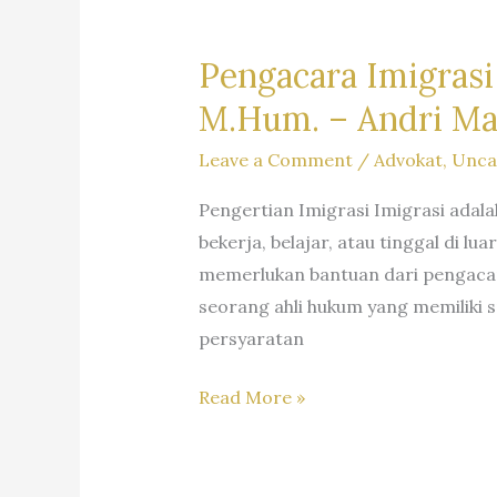
(WNA)
di
Pengacara Imigrasi 
Indonesia
M.Hum. – Andri Ma
–
Firma
Hukum
Leave a Comment
/
Advokat
,
Unca
Andri
Pengertian Imigrasi Imigrasi adala
Marpaung
bekerja, belajar, atau tinggal di 
SH
memerlukan bantuan dari pengacar
MH
seorang ahli hukum yang memiliki
–
persyaratan
Dr.
iur.
Pengacara
Read More »
Lion
Imigrasi
N.
–
Supriata
Law