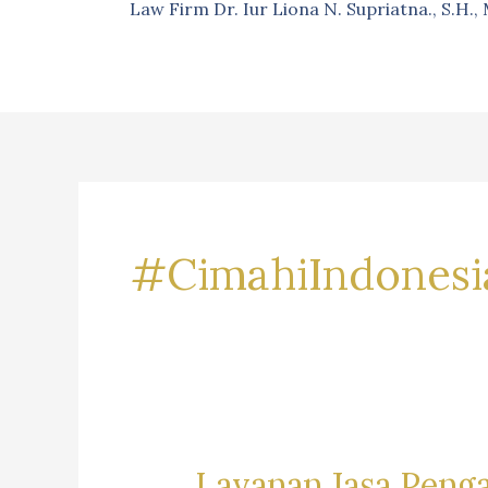
Law Firm Dr. Iur Liona N. Supriatna., S.H.
#CimahiIndonesi
Layanan Jasa Peng