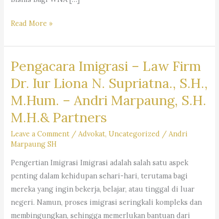
Layanan
Read More »
Jasa
Pengacara
Pengacara Imigrasi – Law Firm
Warga
Negara
Dr. Iur Liona N. Supriatna., S.H.,
Asing
M.Hum. – Andri Marpaung, S.H.
(WNA)
M.H.& Partners
di
Indonesia
Leave a Comment
/
Advokat
,
Uncategorized
/
Andri
–
Firma
Marpaung SH
Hukum
Pengertian Imigrasi Imigrasi adalah salah satu aspek
Andri
penting dalam kehidupan sehari-hari, terutama bagi
Marpaung
mereka yang ingin bekerja, belajar, atau tinggal di luar
SH
negeri. Namun, proses imigrasi seringkali kompleks dan
MH
membingungkan, sehingga memerlukan bantuan dari