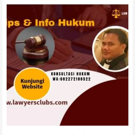
Tanah-
Law
Firm
Dr.iur.
Liona
N.
Supriatna,
SH,
M.Hum.
–
Andri
Marpaung,
SH,
MH
&
Partner’s