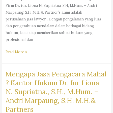
Firm Dr. iur. Liona N. Supriatna, S.H, M.Hum. – Andri
Marpaung, S.H. M.H. & Partner’s Kami adalah
perusahaan jasa lawyer . Dengan pengalaman yang luas
dan pengetahuan mendalam dalam berbagai bidang
hukum, kami siap memberikan solusi hukum yang
profesional dan
#rekomendasipengacaraperusahaan,
Read More »
#pencarianpengacara,
#pencarianlawyer,
Mengapa Jasa Pengacara Mahal
#pencarianadvokat,
#sarankantorhukum,
? Kantor Hukum Dr. Iur Liona
#saranpengacaraterbaikdibandung,
N. Supriatna., S.H., M.Hum. –
#pencariankuasahukum,
Andri Marpaung, S.H. M.H.&
#pencarianbantuanhukum,
#pencarianjasapengacara,
Partners
#pencarianlembagabantuanhukum,