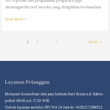
itu, reputasi dan pengalaman pengacara juga
memengaruhi tarif mereka, yang ditagihkan berdasarkan
Mengapa
Read More »
Jasa
Pengacara
Mahal
1
2
…
7
Next
→
?
Kantor
Hukum
Dr.
Iur
Liona
Layanan Pelanggan
N.
Supriatna.,
Melayani Konsultasi dan jasa hukum Hari Senin s.d. Sabtu:
S.H.,
pukul 08.00 s.d. 17.30 WIB.
M.Hum.
Untuk layanan melalui HP/WA 24 Jam ke +6282272188522