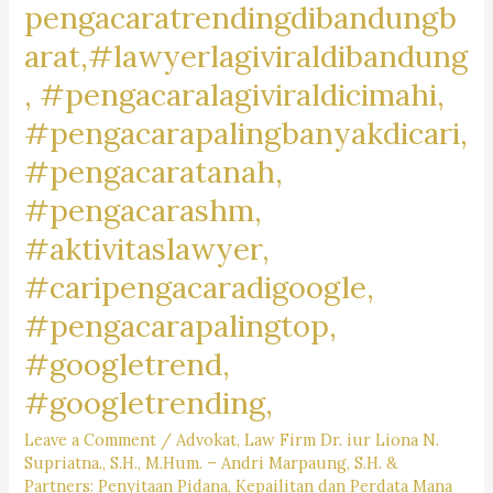
pengacaratrendingdibandungb
arat,#lawyerlagiviraldibandung
, #pengacaralagiviraldicimahi,
#pengacarapalingbanyakdicari,
#pengacaratanah,
#pengacarashm,
#aktivitaslawyer,
#caripengacaradigoogle,
#pengacarapalingtop,
#googletrend,
#googletrending,
Leave a Comment
/
Advokat
,
Law Firm Dr. iur Liona N.
Supriatna., S.H., M.Hum. – Andri Marpaung, S.H. &
Partners: Penyitaan Pidana, Kepailitan dan Perdata Mana