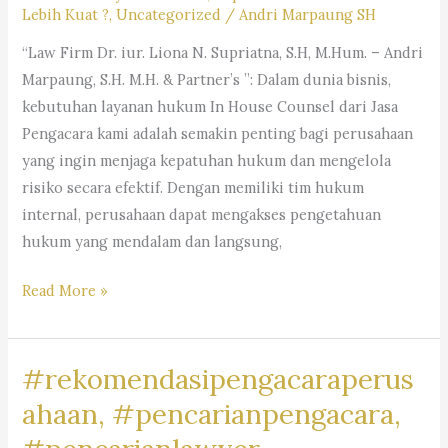
Lebih Kuat ?
,
Uncategorized
/
Andri Marpaung SH
“Law Firm Dr. iur. Liona N. Supriatna, S.H, M.Hum. – Andri
Marpaung, S.H. M.H. & Partner’s ”: Dalam dunia bisnis,
kebutuhan layanan hukum In House Counsel dari Jasa
Pengacara kami adalah semakin penting bagi perusahaan
yang ingin menjaga kepatuhan hukum dan mengelola
risiko secara efektif. Dengan memiliki tim hukum
internal, perusahaan dapat mengakses pengetahuan
hukum yang mendalam dan langsung,
#rekomendasipengacaraperusahaan,#rekomendasiadvokatpe
Read More »
#rekomendasilawyerperusahaan,
#rekomendasikuasahukumperusahaan,#rekomendasilegalper
#rekomendasipengacaraperus
#rekomendasikantorhukumbisnis,
#pengacaragoogle,
ahaan, #pencarianpengacara,
#jasapengacaraperusahaan,