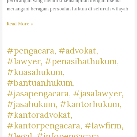
perorangan yang memiliki kemampuan dengan lisensi
menangani beragam persoalan hukum di seluruh wilayah
Kantor
Read More »
Pengacara
Dr.
#pengacara, #advokat,
iur
Liona
#lawyer, #penasihathukum,
N.
#kuasahukum,
Supriatna., S.H., M.Hum.
#bantuanhukum,
–
A
#jasapengacara, #jasalawyer,
Marpaung,
#jasahukum, #kantorhukum,
S.H.
#kantoradvokat,
M.H.
&
#kantorpengacara, #lawfirm,
Partners
#legal, #infopengacara,