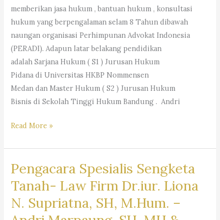
memberikan jasa hukum , bantuan hukum , konsultasi
M.Hum.
hukum yang berpengalaman selam 8 Tahun dibawah
–
naungan organisasi Perhimpunan Advokat Indonesia
Andri
(PERADI). Adapun latar belakang pendidikan
Marpaung,
adalah Sarjana Hukum ( S1 ) Jurusan Hukum
S.H.
Pidana di Universitas HKBP Nommensen
M.H.&
Medan dan Master Hukum ( S2 ) Jurusan Hukum
Partners
Bisnis di Sekolah Tinggi Hukum Bandung . Andri
Pengacara
Read More »
Kasasi
Pengacara Spesialis Sengketa
Tanah- Law Firm Dr.iur. Liona
N. Supriatna, SH, M.Hum. –
Andri Marpaung, SH, MH &