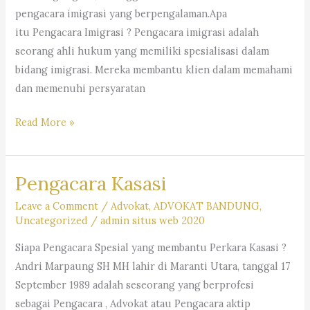
–
pengacara imigrasi yang berpengalaman.Apa
Dr.
itu Pengacara Imigrasi ? Pengacara imigrasi adalah
iur.
seorang ahli hukum yang memiliki spesialisasi dalam
Lion
bidang imigrasi. Mereka membantu klien dalam memahami
N.
dan memenuhi persyaratan
Supriata
SH
Pengacara
Read More »
MHum
Imigrasi
&
–
Partners
Pengacara Kasasi
Law
Firm
Leave a Comment
/
Advokat
,
ADVOKAT BANDUNG
,
Dr.
Uncategorized
/
admin situs web 2020
Iur
Siapa Pengacara Spesial yang membantu Perkara Kasasi ?
Liona
Andri Marpaung SH MH lahir di Maranti Utara, tanggal 17
N.
September 1989 adalah seseorang yang berprofesi
Supriatna.,
sebagai Pengacara , Advokat atau Pengacara aktip
S.H.,