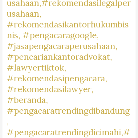
usahaan,#rekomendasilegalper
#kantorpengacara,
#lawfirm,
usahaan,
#legal,
#rekomendasikantorhukumbis
#infopengacara,
nis, #pengacaragoogle,
#infojasahukum,
#jasapengacaraperusahaan,
#pengacarteratas,
#kantoradvokatteratas,
#pencariankantoradvokat,
#carikantorhukum,
#lawyertiktok,
#rekomendasikantorpengacara,
#rekomendasipengacara,
#cariadvokat,
#viraldibandung,
#rekomendasilawyer,
#fyplawyer,
#beranda,
#trendingpengacara,
#pengacaratrendingdibandung
,
#pengacaratrendingdicimahi,#