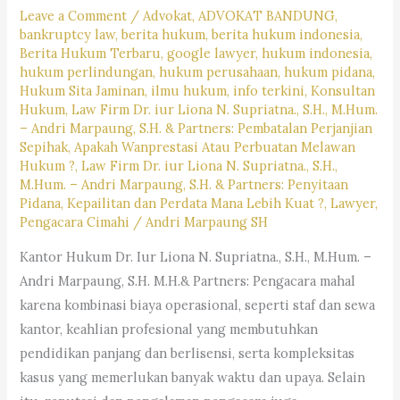
Leave a Comment
/
Advokat
,
ADVOKAT BANDUNG
,
#pencarianlayananhukum,
bankruptcy law
,
berita hukum
,
berita hukum indonesia
,
#kotabandung,#pengacaralagiviral,
Berita Hukum Terbaru
,
google lawyer
,
hukum indonesia
,
#trendingpengacara,
hukum perlindungan
,
hukum perusahaan
,
hukum pidana
,
Hukum Sita Jaminan
,
ilmu hukum
,
info terkini
,
Konsultan
#pengacarahariini,
Hukum
,
Law Firm Dr. iur Liona N. Supriatna., S.H., M.Hum.
#kabupatenbandung,
– Andri Marpaung, S.H. & Partners: Pembatalan Perjanjian
#kotacimahi,
Sepihak, Apakah Wanprestasi Atau Perbuatan Melawan
Hukum ?
,
Law Firm Dr. iur Liona N. Supriatna., S.H.,
#kabupatenbandungbarat,
M.Hum. – Andri Marpaung, S.H. & Partners: Penyitaan
#rekomendasipengacaradijabar,
Pidana, Kepailitan dan Perdata Mana Lebih Kuat ?
,
Lawyer
,
#kantorhukumterbaikdibandung,
Pengacara Cimahi
/
Andri Marpaung SH
#kasushariini,
Kantor Hukum Dr. Iur Liona N. Supriatna., S.H., M.Hum. –
#saranjasahukum,
Andri Marpaung, S.H. M.H.& Partners: Pengacara mahal
#mencaripengacara,
karena kombinasi biaya operasional, seperti staf dan sewa
#lagibutuhjasapengacara,
kantor, keahlian profesional yang membutuhkan
pendidikan panjang dan berlisensi, serta kompleksitas
kasus yang memerlukan banyak waktu dan upaya. Selain