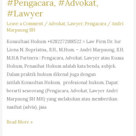
#Pengacara, #Advokat,
#Lawyer
Leave a Comment
/
Advokat
,
Lawyer
,
Pengacara
/
Andri
Marpaung SH
Konsultasi Hukum +6282272188522 > Law Firm Dr. Iur
Liona N. Supriatna., S.H., M.Hum. – Andri Marpaung, S.H.
M.H.& Partners : Pengacara, Advokat, Lawyer atau Kuasa
Hukum, Penasihat Hukum adalah kata benda, subjek.
Dalam praktik hukum dikenal juga dengan
istilah Konsultan Hukum, profesional hukum. Dapat
berarti seseorang (Pengacara, Advokat, Lawyer Andri
Marpaung SH MH) yang melakukan atau memberikan
nasihat (advis), jasa
#Pengacara, #Advokat,
Read More »
#Lawyer