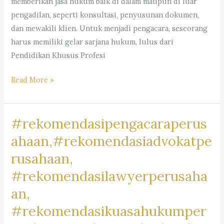
memberikan jasa hukum baik di dalam maupun di luar
pengadilan, seperti konsultasi, penyusunan dokumen,
dan mewakili klien. Untuk menjadi pengacara, seseorang
harus memiliki gelar sarjana hukum, lulus dari
Pendidikan Khusus Profesi
#pengacara,
Read More »
#advokat,
#lawyer,
#rekomendasipengacaraperus
#penasihathukum,
#kuasahukum,
ahaan,#rekomendasiadvokatpe
#bantuanhukum,
rusahaan,
#jasapengacara,
#rekomendasilawyerperusaha
#jasalawyer,
#jasahukum,
an,
#kantorhukum,
#rekomendasikuasahukumper
#kantoradvokat,