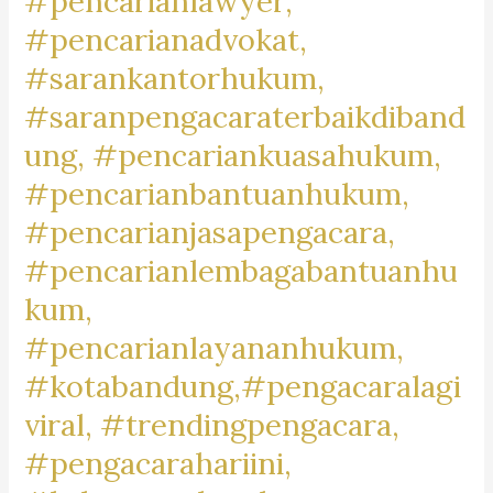
#pencarianlawyer,
#pencariankantoradvokat,
#pencarianadvokat,
#lawyertiktok,
#rekomendasipengacara,
#sarankantorhukum,
#rekomendasilawyer,
#saranpengacaraterbaikdiband
#beranda,
ung, #pencariankuasahukum,
#pengacaratrendingdibandung,
#pengacaratrendingdicimahi,#pengacaratrendingdibandungb
#pencarianbantuanhukum,
#pengacaralagiviraldicimahi,
#pencarianjasapengacara,
#pengacarapalingbanyakdicari,
#pencarianlembagabantuanhu
#pengacaratanah,
kum,
#pengacarashm,
#aktivitaslawyer,
#pencarianlayananhukum,
#caripengacaradigoogle,
#kotabandung,#pengacaralagi
#pengacarapalingtop,
viral, #trendingpengacara,
#googletrend,
#googletrending,
#pengacarahariini,