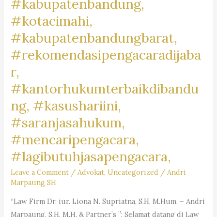
#kabupatenbandung,
#kotacimahi,
#kabupatenbandungbarat,
#rekomendasipengacaradijaba
r,
#kantorhukumterbaikdibandu
ng, #kasushariini,
#saranjasahukum,
#mencaripengacara,
#lagibutuhjasapengacara,
Leave a Comment
/
Advokat
,
Uncategorized
/
Andri
Marpaung SH
“Law Firm Dr. iur. Liona N. Supriatna, S.H, M.Hum. – Andri
Marpaung, S.H. M.H. & Partner’s ”: Selamat datang di Law