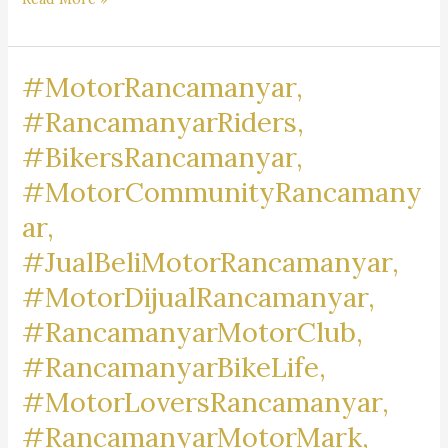
Pengacara
Dr.
#MotorRancamanyar,
iur
Liona
#RancamanyarRiders,
N.
#BikersRancamanyar,
Supriatna., S.H., M.Hum.
#MotorCommunityRancamany
–
A
ar,
Marpaung,
#JualBeliMotorRancamanyar,
S.H.
#MotorDijualRancamanyar,
M.H.
&
#RancamanyarMotorClub,
Partners
#RancamanyarBikeLife,
#MotorLoversRancamanyar,
#RancamanyarMotorMark,