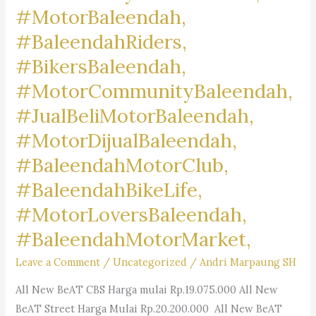
#MotorBaleendah,
#BaleendahRiders,
#BikersBaleendah,
#MotorCommunityBaleendah,
#JualBeliMotorBaleendah,
#MotorDijualBaleendah,
#BaleendahMotorClub,
#BaleendahBikeLife,
#MotorLoversBaleendah,
#BaleendahMotorMarket,
Leave a Comment
/
Uncategorized
/
Andri Marpaung SH
All New BeAT CBS Harga mulai Rp.19.075.000 All New
BeAT Street Harga Mulai Rp.20.200.000 All New BeAT