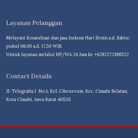
Bank
&
Reksa
Layanan Pelanggan
dDna
Campuran
Melayani Konsultasi dan jasa hukum Hari Senin s.d. Sabtu:
Berpeluang
pukul 08.00 s.d. 17.30 WIB.
Cuan- Law
Untuk layanan melalui HP/WA 24 Jam ke +6282272188522
Firm
Andri
Contact Details
Marpaung,
S.H.
Jl. Telegrafia I No.1, Kel. Cibeureum, Kec. Cimahi Selatan,
M.H.-
Kota Cimahi, Jawa Barat 40535
Dr.
iur
Liona
N.
Supriatna.,