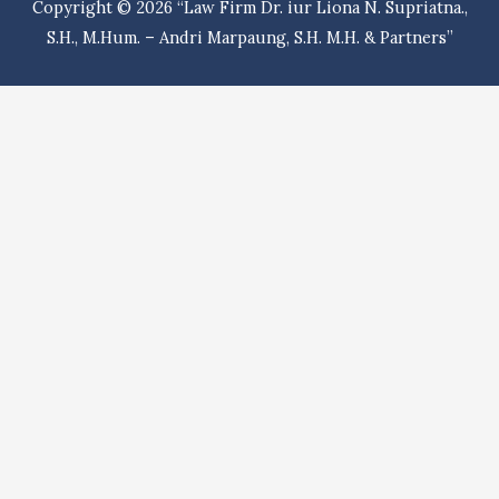
Copyright © 2026
“Law Firm Dr. iur Liona N. Supriatna.,
S.H.,
S.H., M.Hum. – Andri Marpaung, S.H. M.H. & Partners”
M.Hum.
&
Partners