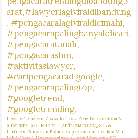
pengacaratrendingdibandungb
arat,#lawyerlagiviraldibandung
, #pengacaralagiviraldicimahi,
#pengacarapalingbanyakdicari,
#pengacaratanah,
#pengacarashm,
#aktivitaslawyer,
#caripengacaradigoogle,
#pengacarapalingtop,
#googletrend,
#googletrending,
Leave a Comment
/
Advokat
,
Law Firm Dr. iur Liona N.
Supriatna., S.H., M.Hum. – Andri Marpaung, S.H. &
Partners: Penyitaan Pidana, Kepailitan dan Perdata Mana