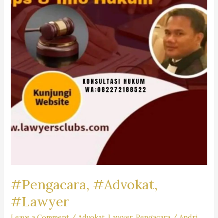
Firm
Dr.iur.
Liona
N.
Supriatna,
SH,
M.Hum.
–
Andri
Marpaung,
SH,
MH
&
Partner’s
#Pengacara, #Advokat,
#Lawyer
Leave a Comment
/
Advokat
,
Lawyer
,
Pengacara
/
Andri