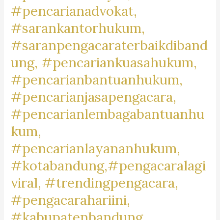
#pencarianadvokat,
#lawyertiktok,
#rekomendasipengacara,
#sarankantorhukum,
#rekomendasilawyer,
#saranpengacaraterbaikdiband
#beranda,
ung, #pencariankuasahukum,
#pengacaratrendingdibandung,
#pengacaratrendingdicimahi,#pengacaratrendingdibandungb
#pencarianbantuanhukum,
#pengacaralagiviraldicimahi,
#pencarianjasapengacara,
#pengacarapalingbanyakdicari,
#pencarianlembagabantuanhu
#pengacaratanah,
kum,
#pengacarashm,
#aktivitaslawyer,
#pencarianlayananhukum,
#caripengacaradigoogle,
#kotabandung,#pengacaralagi
#pengacarapalingtop,
viral, #trendingpengacara,
#googletrend,
#googletrending,
#pengacarahariini,
#kabupatenbandung,