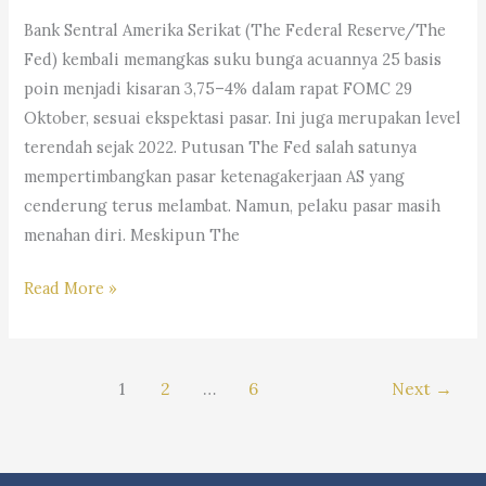
Andri
Bank Sentral Amerika Serikat (The Federal Reserve/The
Marpaung,
Fed) kembali memangkas suku bunga acuannya 25 basis
S.H.
poin menjadi kisaran 3,75–4% dalam rapat FOMC 29
M.H.&
Oktober, sesuai ekspektasi pasar. Ini juga merupakan level
Partners
terendah sejak 2022. Putusan The Fed salah satunya
mempertimbangkan pasar ketenagakerjaan AS yang
cenderung terus melambat. Namun, pelaku pasar masih
menahan diri. Meskipun The
#Trending:
Read More »
Dampak
The
Fed
1
2
…
6
Next
→
Potong
Bunga,
Saham