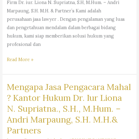
Firm Dr. iur. Liona N. Supriatna, S.H, M.Hum. – Andri
Marpaung, S.H. M.H. & Partner’s Kami adalah
perusahaan jasa lawyer . Dengan pengalaman yang luas
dan pengetahuan mendalam dalam berbagai bidang
hukum, kami siap memberikan solusi hukum yang
profesional dan
#rekomendasipengacaraperusahaan,
Read More »
#pencarianpengacara,
#pencarianlawyer,
Mengapa Jasa Pengacara Mahal
#pencarianadvokat,
#sarankantorhukum,
? Kantor Hukum Dr. Iur Liona
#saranpengacaraterbaikdibandung,
N. Supriatna., S.H., M.Hum. –
#pencariankuasahukum,
Andri Marpaung, S.H. M.H.&
#pencarianbantuanhukum,
#pencarianjasapengacara,
Partners
#pencarianlembagabantuanhukum,