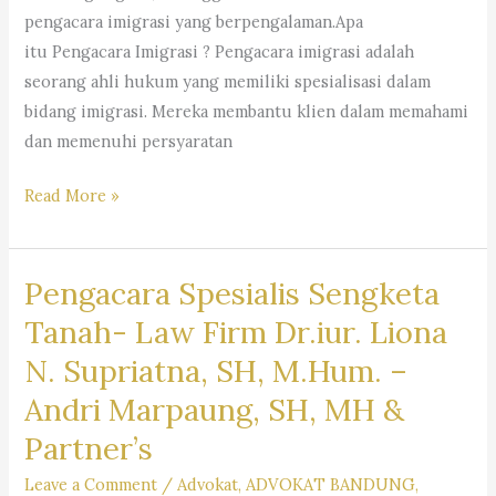
–
pengacara imigrasi yang berpengalaman.Apa
Dr.
itu Pengacara Imigrasi ? Pengacara imigrasi adalah
iur.
seorang ahli hukum yang memiliki spesialisasi dalam
Lion
bidang imigrasi. Mereka membantu klien dalam memahami
N.
dan memenuhi persyaratan
Supriata
SH
Pengacara
Read More »
MHum
Imigrasi
&
–
Partners
Pengacara Spesialis Sengketa
Law
Firm
Tanah- Law Firm Dr.iur. Liona
Dr.
N. Supriatna, SH, M.Hum. –
Iur
Andri Marpaung, SH, MH &
Liona
N.
Partner’s
Supriatna.,
Leave a Comment
/
Advokat
,
ADVOKAT BANDUNG
,
S.H.,