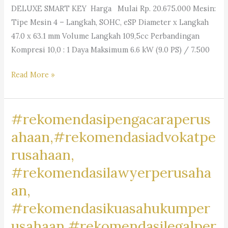
DELUXE SMART KEY Harga Mulai Rp. 20.675.000 Mesin:
Tipe Mesin 4 – Langkah, SOHC, eSP Diameter x Langkah
47.0 x 63.1 mm Volume Langkah 109,5cc Perbandingan
Kompresi 10,0 : 1 Daya Maksimum 6.6 kW (9.0 PS) / 7.500
#MotorRancamanyar,
Read More »
#RancamanyarRiders,
#BikersRancamanyar,
#rekomendasipengacaraperus
#MotorCommunityRancamanyar,
#JualBeliMotorRancamanyar,
ahaan,#rekomendasiadvokatpe
#MotorDijualRancamanyar,
rusahaan,
#RancamanyarMotorClub,
#rekomendasilawyerperusaha
#RancamanyarBikeLife,
#MotorLoversRancamanyar,
an,
#RancamanyarMotorMark,
#rekomendasikuasahukumper
#MotorBaleendah,
usahaan,#rekomendasilegalper
#BaleendahRiders,