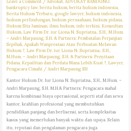
Leave a Comment
/
Advokat
,
ADVOKAT BANDUNG
,
#pencarianlayananhukum,
bankruptcy law
,
berita hukum
,
berita hukum indonesia
,
#kotabandung,#pengacaralagiviral,
Berita Hukum Terbaru
,
google lawyer
,
hukum indonesia
,
#trendingpengacara,
hukum perlindungan
,
hukum perusahaan
,
hukum pidana
,
Hukum Sita Jaminan
,
ilmu hukum
,
info terkini
,
Konsultan
#pengacarahariini,
Hukum
,
Law Firm Dr. iur Liona N. Supriatna., S.H., M.Hum.
#kabupatenbandung,
– Andri Marpaung, S.H. & Partners: Pembatalan Perjanjian
#kotacimahi,
Sepihak, Apakah Wanprestasi Atau Perbuatan Melawan
Hukum ?
,
Law Firm Dr. iur Liona N. Supriatna., S.H.,
#kabupatenbandungbarat,
M.Hum. – Andri Marpaung, S.H. & Partners: Penyitaan
#rekomendasipengacaradijabar,
Pidana, Kepailitan dan Perdata Mana Lebih Kuat ?
,
Lawyer
,
#kantorhukumterbaikdibandung,
Pengacara Cimahi
/
Andri Marpaung SH
#kasushariini,
Kantor Hukum Dr. Iur Liona N. Supriatna., S.H., M.Hum. –
#saranjasahukum,
Andri Marpaung, S.H. M.H.& Partners: Pengacara mahal
#mencaripengacara,
karena kombinasi biaya operasional, seperti staf dan sewa
#lagibutuhjasapengacara,
kantor, keahlian profesional yang membutuhkan
pendidikan panjang dan berlisensi, serta kompleksitas
kasus yang memerlukan banyak waktu dan upaya. Selain
itu, reputasi dan pengalaman pengacara juga