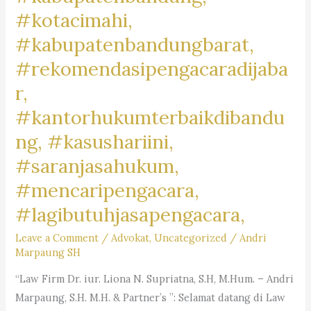
#kotacimahi,
#kabupatenbandungbarat,
#rekomendasipengacaradijaba
r,
#kantorhukumterbaikdibandu
ng, #kasushariini,
#saranjasahukum,
#mencaripengacara,
#lagibutuhjasapengacara,
Leave a Comment
/
Advokat
,
Uncategorized
/
Andri
Marpaung SH
“Law Firm Dr. iur. Liona N. Supriatna, S.H, M.Hum. – Andri
Marpaung, S.H. M.H. & Partner’s ”: Selamat datang di Law