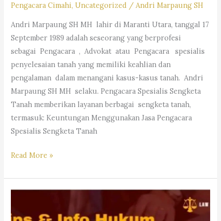
Pengacara Cimahi
,
Uncategorized
/
Andri Marpaung SH
M.Hum.
Andri Marpaung SH MH lahir di Maranti Utara, tanggal 17
–
September 1989 adalah seseorang yang berprofesi
Andri
sebagai Pengacara , Advokat atau Pengacara spesialis
Marpaung,
penyelesaian tanah yang memiliki keahlian dan
S.H.
pengalaman dalam menangani kasus-kasus tanah. Andri
M.H.&
Marpaung SH MH selaku. Pengacara Spesialis Sengketa
Partners
Tanah memberikan layanan berbagai sengketa tanah,
termasuk: Keuntungan Menggunakan Jasa Pengacara
Spesialis Sengketa Tanah
Pengacara
Read More »
Spesialis
Sengketa
Tanah-
Law