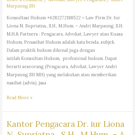
Marpaung SH
Konsultasi Hukum +6282272188522 > Law Firm Dr. Iur
Liona N. Supriatna., S.H., M.Hum. – Andri Marpaung, S.H.
M.H.& Partners : Pengacara, Advokat, Lawyer atau Kuasa
Hukum, Penasihat Hukum adalah kata benda, subjek.
Dalam praktik hukum dikenal juga dengan
istilah Konsultan Hukum, profesional hukum. Dapat
berarti seseorang (Pengacara, Advokat, Lawyer Andri
Marpaung SH MH) yang melakukan atau memberikan
nasihat (advis), jasa
#Pengacara, #Advokat,
Read More »
#Lawyer
Kantor Pengacara Dr. iur Liona
N. Supriatna., S.H., M.Hum. – A