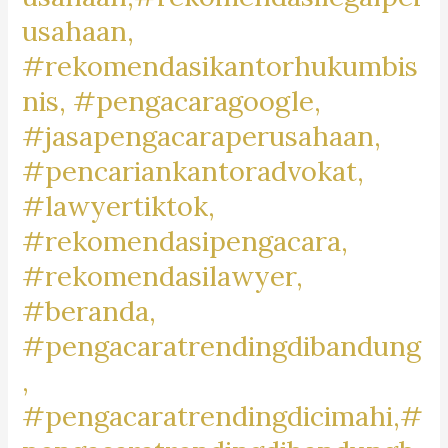
#BikersBaleendah,
usahaan,
#MotorCommunityBaleendah,
#rekomendasikantorhukumbis
#JualBeliMotorBaleendah,
nis, #pengacaragoogle,
#MotorDijualBaleendah,
#jasapengacaraperusahaan,
#BaleendahMotorClub,
#BaleendahBikeLife,
#pencariankantoradvokat,
#MotorLoversBaleendah,
#lawyertiktok,
#BaleendahMotorMarket,
#rekomendasipengacara,
#rekomendasilawyer,
#beranda,
#pengacaratrendingdibandung
,
#pengacaratrendingdicimahi,#