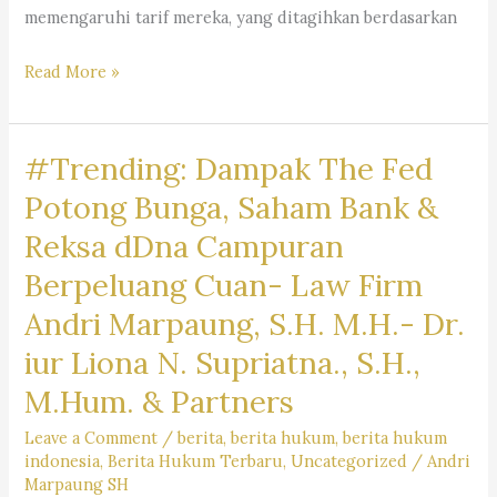
memengaruhi tarif mereka, yang ditagihkan berdasarkan
Mengapa
Read More »
Jasa
Pengacara
#Trending: Dampak The Fed
Mahal
?
Potong Bunga, Saham Bank &
Kantor
Reksa dDna Campuran
Hukum
Berpeluang Cuan- Law Firm
Dr.
Iur
Andri Marpaung, S.H. M.H.- Dr.
Liona
iur Liona N. Supriatna., S.H.,
N.
M.Hum. & Partners
Supriatna.,
S.H.,
Leave a Comment
/
berita
,
berita hukum
,
berita hukum
M.Hum.
indonesia
,
Berita Hukum Terbaru
,
Uncategorized
/
Andri
Marpaung SH
–