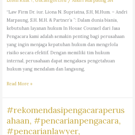
Lebih Kuat ?
,
Uncategorized
/
Andri Marpaung SH
“Law Firm Dr. iur. Liona N. Supriatna, S.H, M.Hum. – Andri
Marpaung, S.H. M.H. & Partner’s ”: Dalam dunia bisnis,
kebutuhan layanan hukum In House Counsel dari Jasa
Pengacara kami adalah semakin penting bagi perusahaan
yang ingin menjaga kepatuhan hukum dan mengelola
risiko secara efektif. Dengan memiliki tim hukum
internal, perusahaan dapat mengakses pengetahuan
hukum yang mendalam dan langsung,
#rekomendasipengacaraperusahaan,#rekomendasiadvokatpe
Read More »
#rekomendasilawyerperusahaan,
#rekomendasikuasahukumperusahaan,#rekomendasilegalper
#rekomendasipengacaraperus
#rekomendasikantorhukumbisnis,
#pengacaragoogle,
ahaan, #pencarianpengacara,
#jasapengacaraperusahaan,
#pencarianlawyer,
#pencariankantoradvokat,