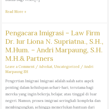
Layanan
Read More »
Jasa
Pengacara
Pengacara Imigrasi – Law Firm
Warga
Negara
Dr. Iur Liona N. Supriatna., S.H.,
Asing
M.Hum. – Andri Marpaung, S.H.
(WNA)
M.H.& Partners
di
Indonesia
Leave a Comment
/
Advokat
,
Uncategorized
/
Andri
–
Firma
Marpaung SH
Hukum
Pengertian Imigrasi Imigrasi adalah salah satu aspek
Andri
penting dalam kehidupan sehari-hari, terutama bagi
Marpaung
mereka yang ingin bekerja, belajar, atau tinggal di luar
SH
negeri. Namun, proses imigrasi seringkali kompleks dan
MH
membingungkan, sehingga memerlukan bantuan dari